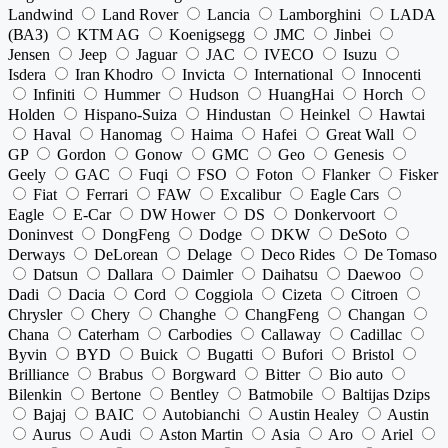
Landwind
Land Rover
Lancia
Lamborghini
LADA
(ВАЗ)
KTM AG
Koenigsegg
JMC
Jinbei
Jensen
Jeep
Jaguar
JAC
IVECO
Isuzu
Isdera
Iran Khodro
Invicta
International
Innocenti
Infiniti
Hummer
Hudson
HuangHai
Horch
Holden
Hispano-Suiza
Hindustan
Heinkel
Hawtai
Haval
Hanomag
Haima
Hafei
Great Wall
GP
Gordon
Gonow
GMC
Geo
Genesis
Geely
GAC
Fuqi
FSO
Foton
Flanker
Fisker
Fiat
Ferrari
FAW
Excalibur
Eagle Cars
Eagle
E-Car
DW Hower
DS
Donkervoort
Doninvest
DongFeng
Dodge
DKW
DeSoto
Derways
DeLorean
Delage
Deco Rides
De Tomaso
Datsun
Dallara
Daimler
Daihatsu
Daewoo
Dadi
Dacia
Cord
Coggiola
Cizeta
Citroen
Chrysler
Chery
Changhe
ChangFeng
Changan
Chana
Caterham
Carbodies
Callaway
Cadillac
Byvin
BYD
Buick
Bugatti
Bufori
Bristol
Brilliance
Brabus
Borgward
Bitter
Bio auto
Bilenkin
Bertone
Bentley
Batmobile
Baltijas Dzips
Bajaj
BAIC
Autobianchi
Austin Healey
Austin
Aurus
Audi
Aston Martin
Asia
Aro
Ariel