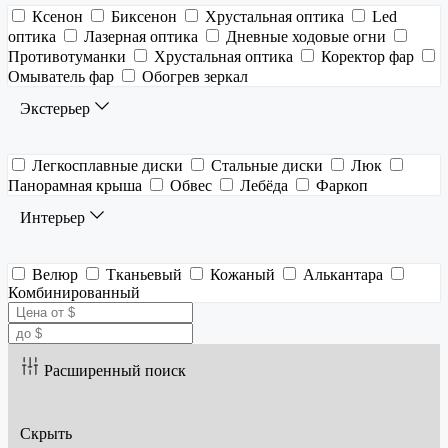
Ксенон
Биксенон
Хрустальная оптика
Led
оптика
Лазерная оптика
Дневные ходовые огни
Противотуманки
Хрустальная оптика
Коректор фар
Омыватель фар
Обогрев зеркал
Экстерьер
Легкосплавные диски
Стальные диски
Люк
Панорамная крыша
Обвес
Лебёда
Фаркоп
Интерьер
Велюр
Тканьевый
Кожаный
Алькантара
Комбинированный
Расширенный поиск
Скрыть