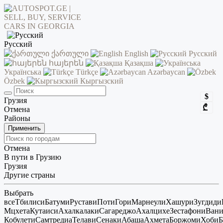
Русский
ქართული
English
Русский
հայերեն
Қазақша
Українська
Türkçe
Azərbaycan
Özbek
Кыргызский
$
Грузия
₾
Отмена
Районы
Применить
Отмена
В пути в Грузию
Грузия
Другие страны
Выбрать
все
Тбилиси
Батуми
Рустави
Поти
Гори
Марнеули
Хашури
Зугдиди
Мцхета
Кутаиси
Ахалкалаки
Сагареджо
Ахалцихе
Зестафони
Ван
Кобулети
Самтредиа
Телави
Сенаки
Абаша
Ахмета
Боржоми
Хоби
Б