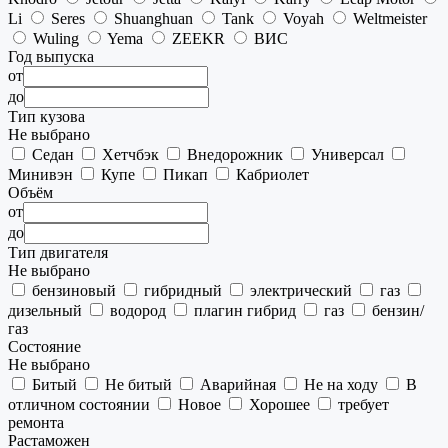
Li
Seres
Shuanghuan
Tank
Voyah
Weltmeister
Wuling
Yema
ZEEKR
ВИС
Год выпуска
от
до
Тип кузова
Не выбрано
Седан
Хетчбэк
Внедорожник
Универсал
Минивэн
Купе
Пикап
Кабриолет
Объём
от
до
Тип двигателя
Не выбрано
бензиновый
гибридный
электрический
газ
дизельный
водород
плагин гибрид
газ
бензин/
газ
Состояние
Не выбрано
Битый
Не битый
Аварийная
Не на ходу
В
отличном состоянии
Новое
Хорошее
требует
ремонта
Растаможен