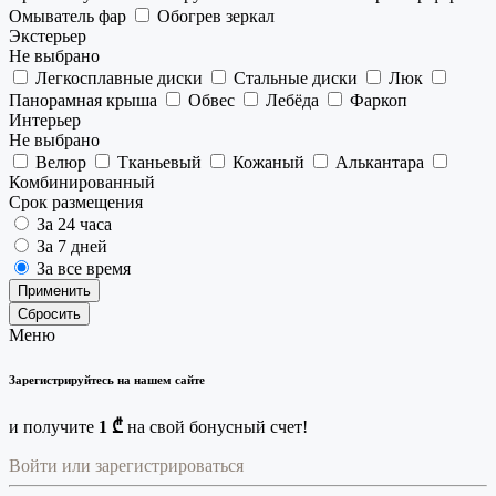
Омыватель фар
Обогрев зеркал
Экстерьер
Не выбрано
Легкосплавные диски
Стальные диски
Люк
Панорамная крыша
Обвес
Лебёда
Фаркоп
Интерьер
Не выбрано
Велюр
Тканьевый
Кожаный
Алькантара
Комбинированный
Срок размещения
За 24 часа
За 7 дней
За все время
Применить
Сбросить
Меню
Зарегистрируйтесь на нашем сайте
и получите
1 ₾
на свой бонусный счет!
Войти или зарегистрироваться