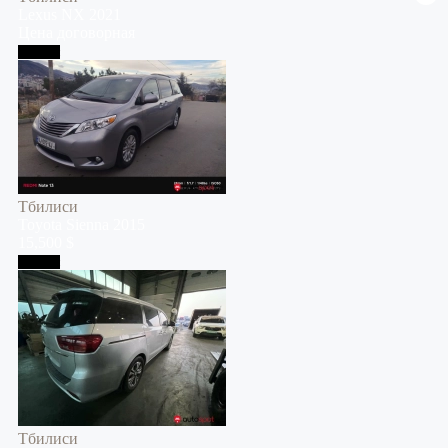
Lexus
NX
2021
Цена договорная
Тбилиси
Тбилиси
Toyota
Sienna
2015
15,500 $
Тбилиси
Тбилиси