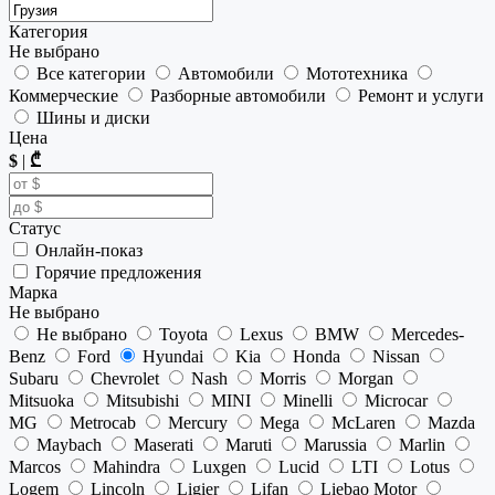
Категория
Не выбрано
Все категории
Автомобили
Мототехника
Коммерческие
Разборные автомобили
Ремонт и услуги
Шины и диски
Цена
$
|
₾
Статус
Онлайн-показ
Горячие предложения
Марка
Не выбрано
Не выбрано
Toyota
Lexus
BMW
Mercedes-
Benz
Ford
Hyundai
Kia
Honda
Nissan
Subaru
Chevrolet
Nash
Morris
Morgan
Mitsuoka
Mitsubishi
MINI
Minelli
Microcar
MG
Metrocab
Mercury
Mega
McLaren
Mazda
Maybach
Maserati
Maruti
Marussia
Marlin
Marcos
Mahindra
Luxgen
Lucid
LTI
Lotus
Logem
Lincoln
Ligier
Lifan
Liebao Motor