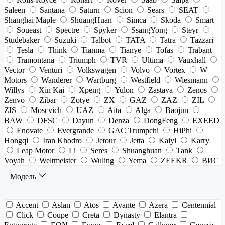
Saleen
Santana
Saturn
Scion
Sears
SEAT
Shanghai Maple
ShuangHuan
Simca
Skoda
Smart
Soueast
Spectre
Spyker
SsangYong
Steyr
Studebaker
Suzuki
Talbot
TATA
Tatra
Tazzari
Tesla
Think
Tianma
Tianye
Tofas
Trabant
Tramontana
Triumph
TVR
Ultima
Vauxhall
Vector
Venturi
Volkswagen
Volvo
Vortex
W
Motors
Wanderer
Wartburg
Westfield
Wiesmann
Willys
Xin Kai
Xpeng
Yulon
Zastava
Zenos
Zenvo
Zibar
Zotye
ZX
GAZ
ZAZ
ZIL
ZIS
Moscvich
UAZ
Aita
Alga
Baojun
BAW
DFSC
Dayun
Denza
DongFeng
EXEED
Enovate
Evergrande
GAC Trumpchi
HiPhi
Hongqi
Iran Khodro
Jetour
Jetta
Kaiyi
Karry
Leap Motor
Li
Seres
Shuanghuan
Tank
Voyah
Weltmeister
Wuling
Yema
ZEEKR
ВИС
Модель
Accent
Aslan
Atos
Avante
Azera
Centennial
Click
Coupe
Creta
Dynasty
Elantra