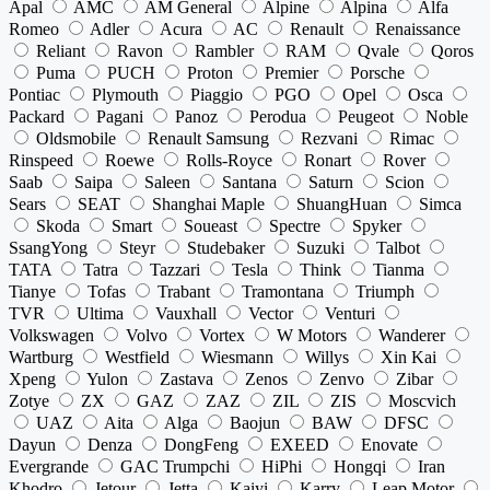
Apal
AMC
AM General
Alpine
Alpina
Alfa
Romeo
Adler
Acura
AC
Renault
Renaissance
Reliant
Ravon
Rambler
RAM
Qvale
Qoros
Puma
PUCH
Proton
Premier
Porsche
Pontiac
Plymouth
Piaggio
PGO
Opel
Osca
Packard
Pagani
Panoz
Perodua
Peugeot
Noble
Oldsmobile
Renault Samsung
Rezvani
Rimac
Rinspeed
Roewe
Rolls-Royce
Ronart
Rover
Saab
Saipa
Saleen
Santana
Saturn
Scion
Sears
SEAT
Shanghai Maple
ShuangHuan
Simca
Skoda
Smart
Soueast
Spectre
Spyker
SsangYong
Steyr
Studebaker
Suzuki
Talbot
TATA
Tatra
Tazzari
Tesla
Think
Tianma
Tianye
Tofas
Trabant
Tramontana
Triumph
TVR
Ultima
Vauxhall
Vector
Venturi
Volkswagen
Volvo
Vortex
W Motors
Wanderer
Wartburg
Westfield
Wiesmann
Willys
Xin Kai
Xpeng
Yulon
Zastava
Zenos
Zenvo
Zibar
Zotye
ZX
GAZ
ZAZ
ZIL
ZIS
Moscvich
UAZ
Aita
Alga
Baojun
BAW
DFSC
Dayun
Denza
DongFeng
EXEED
Enovate
Evergrande
GAC Trumpchi
HiPhi
Hongqi
Iran
Khodro
Jetour
Jetta
Kaiyi
Karry
Leap Motor