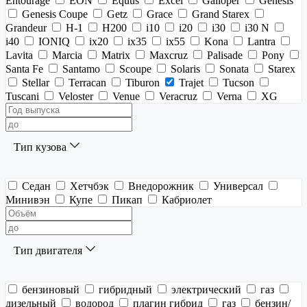
Entourage
EON
Equus
Excel
Galloper
Genesis
Genesis Coupe
Getz
Grace
Grand Starex
Grandeur
H-1
H200
i10
i20
i30
i30 N
i40
IONIQ
ix20
ix35
ix55
Kona
Lantra
Lavita
Marcia
Matrix
Maxcruz
Palisade
Pony
Santa Fe
Santamo
Scoupe
Solaris
Sonata
Starex
Stellar
Terracan
Tiburon
Trajet
Tucson
Tuscani
Veloster
Venue
Veracruz
Verna
XG
Тип кузова
Седан
Хетчбэк
Внедорожник
Универсал
Минивэн
Купе
Пикап
Кабриолет
Тип двигателя
бензиновый
гибридный
электрический
газ
дизельный
водород
плагин гибрид
газ
бензин/