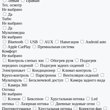
Левый
Правый
Тех. осмотр
Не выбрано
Да
Turbo
Не выбрано
Да
Мультимедиа
Не выбрано
Bluetooth
USB
AUX
Навигация
Android auto
Apple CarPlay
Премиальная система
Комфорт
Не выбрано
Контроль слепых зон
Обогрев руля
Подогрев
передних сидений
Подогрев задних сидений
Электропакет
Кондиционер
Климат-контроль
Круиз-контроль
Парктроник
Вентиляция сидений
Мультируль
Бесключевой доступ
Камера заднего вида
Камера 360
Оптика
Не выбрано
Ксенон
Биксенон
Хрустальная оптика
Led
оптика
Лазерная оптика
Дневные ходовые огни
Противотуманки
Хрустальная оптика
Коректор фар