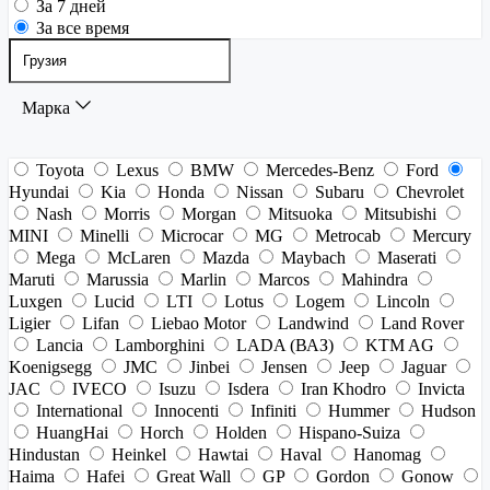
За 7 дней
За все время
Марка
Toyota
Lexus
BMW
Mercedes-Benz
Ford
Hyundai
Kia
Honda
Nissan
Subaru
Chevrolet
Nash
Morris
Morgan
Mitsuoka
Mitsubishi
MINI
Minelli
Microcar
MG
Metrocab
Mercury
Mega
McLaren
Mazda
Maybach
Maserati
Maruti
Marussia
Marlin
Marcos
Mahindra
Luxgen
Lucid
LTI
Lotus
Logem
Lincoln
Ligier
Lifan
Liebao Motor
Landwind
Land Rover
Lancia
Lamborghini
LADA (ВАЗ)
KTM AG
Koenigsegg
JMC
Jinbei
Jensen
Jeep
Jaguar
JAC
IVECO
Isuzu
Isdera
Iran Khodro
Invicta
International
Innocenti
Infiniti
Hummer
Hudson
HuangHai
Horch
Holden
Hispano-Suiza
Hindustan
Heinkel
Hawtai
Haval
Hanomag
Haima
Hafei
Great Wall
GP
Gordon
Gonow