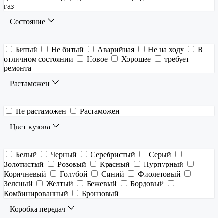
газ
Состояние
Битый
Не битый
Аварийная
Не на ходу
В
отличном состоянии
Новое
Хорошее
требует
ремонта
Растаможен
Не растаможен
Растаможен
Цвет кузова
Белый
Черный
Серебристый
Серый
Золотистый
Розовый
Красный
Пурпурный
Коричневый
Голубой
Синий
Фиолетовый
Зеленый
Желтый
Бежевый
Бордовый
Комбинированный
Бронзовый
Коробка передач