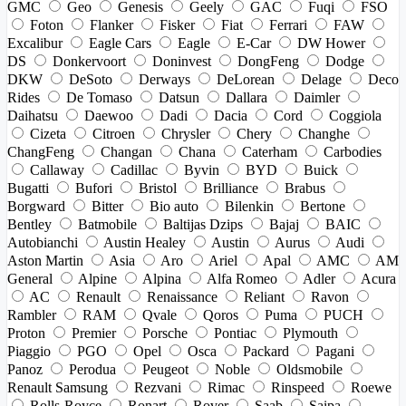
GMC
Geo
Genesis
Geely
GAC
Fuqi
FSO
Foton
Flanker
Fisker
Fiat
Ferrari
FAW
Excalibur
Eagle Cars
Eagle
E-Car
DW Hower
DS
Donkervoort
Doninvest
DongFeng
Dodge
DKW
DeSoto
Derways
DeLorean
Delage
Deco
Rides
De Tomaso
Datsun
Dallara
Daimler
Daihatsu
Daewoo
Dadi
Dacia
Cord
Coggiola
Cizeta
Citroen
Chrysler
Chery
Changhe
ChangFeng
Changan
Chana
Caterham
Carbodies
Callaway
Cadillac
Byvin
BYD
Buick
Bugatti
Bufori
Bristol
Brilliance
Brabus
Borgward
Bitter
Bio auto
Bilenkin
Bertone
Bentley
Batmobile
Baltijas Dzips
Bajaj
BAIC
Autobianchi
Austin Healey
Austin
Aurus
Audi
Aston Martin
Asia
Aro
Ariel
Apal
AMC
AM
General
Alpine
Alpina
Alfa Romeo
Adler
Acura
AC
Renault
Renaissance
Reliant
Ravon
Rambler
RAM
Qvale
Qoros
Puma
PUCH
Proton
Premier
Porsche
Pontiac
Plymouth
Piaggio
PGO
Opel
Osca
Packard
Pagani
Panoz
Perodua
Peugeot
Noble
Oldsmobile
Renault Samsung
Rezvani
Rimac
Rinspeed
Roewe
Rolls-Royce
Ronart
Rover
Saab
Saipa