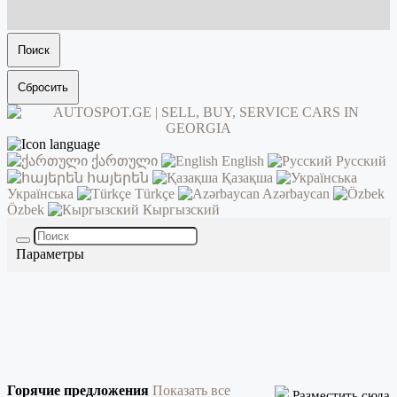
Поиск
Сбросить
ქართული
English
Русский
հայերեն
Қазақша
Українська
Türkçe
Azərbaycan
Özbek
Кыргызский
Параметры
Горячие предложения
Показать все
Разместить сюда