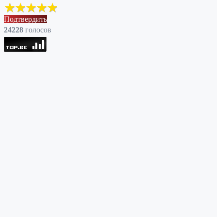
Подтвердить
24228
голоcов