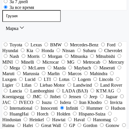
За 7 дней
За все время
Марка
Toyota
Lexus
BMW
Mercedes-Benz
Ford
Hyundai
Kia
Honda
Nissan
Subaru
Chevrolet
Nash
Morris
Morgan
Mitsuoka
Mitsubishi
MINI
Minelli
Microcar
MG
Metrocab
Mercury
Mega
McLaren
Mazda
Maybach
Maserati
Maruti
Marussia
Marlin
Marcos
Mahindra
Luxgen
Lucid
LTI
Lotus
Logem
Lincoln
Ligier
Lifan
Liebao Motor
Landwind
Land Rover
Lancia
Lamborghini
LADA (ВАЗ)
KTM AG
Koenigsegg
JMC
Jinbei
Jensen
Jeep
Jaguar
JAC
IVECO
Isuzu
Isdera
Iran Khodro
Invicta
International
Innocenti
Infiniti
Hummer
Hudson
HuangHai
Horch
Holden
Hispano-Suiza
Hindustan
Heinkel
Hawtai
Haval
Hanomag
Haima
Hafei
Great Wall
GP
Gordon
Gonow