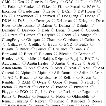
GMC
Geo
Genesis
Geely
GAC
Fuqi
FSO
Foton
Flanker
Fisker
Fiat
Ferrari
FAW
Excalibur
Eagle Cars
Eagle
E-Car
DW Hower
DS
Donkervoort
Doninvest
DongFeng
Dodge
DKW
DeSoto
Derways
DeLorean
Delage
Deco
Rides
De Tomaso
Datsun
Dallara
Daimler
Daihatsu
Daewoo
Dadi
Dacia
Cord
Coggiola
Cizeta
Citroen
Chrysler
Chery
Changhe
ChangFeng
Changan
Chana
Caterham
Carbodies
Callaway
Cadillac
Byvin
BYD
Buick
Bugatti
Bufori
Bristol
Brilliance
Brabus
Borgward
Bitter
Bio auto
Bilenkin
Bertone
Bentley
Batmobile
Baltijas Dzips
Bajaj
BAIC
Autobianchi
Austin Healey
Austin
Aurus
Audi
Aston Martin
Asia
Aro
Ariel
Apal
AMC
AM
General
Alpine
Alpina
Alfa Romeo
Adler
Acura
AC
Renault
Renaissance
Reliant
Ravon
Rambler
RAM
Qvale
Qoros
Puma
PUCH
Proton
Premier
Porsche
Pontiac
Plymouth
Piaggio
PGO
Opel
Osca
Packard
Pagani
Panoz
Perodua
Peugeot
Noble
Oldsmobile
Renault Samsung
Rezvani
Rimac
Rinspeed
Roewe
Rolls-Royce
Ronart
Rover
Saab
Saipa