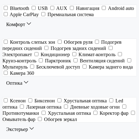
Bluetooth
USB
AUX
Навигация
Android auto
Apple CarPlay
Премиальная система
Комфорт
Контроль слепых зон
Обогрев руля
Подогрев
передних сидений
Подогрев задних сидений
Электропакет
Кондиционер
Климат-контроль
Круиз-контроль
Парктроник
Вентиляция сидений
Мультируль
Бесключевой доступ
Камера заднего вида
Камера 360
Оптика
Ксенон
Биксенон
Хрустальная оптика
Led
оптика
Лазерная оптика
Дневные ходовые огни
Противотуманки
Хрустальная оптика
Коректор фар
Омыватель фар
Обогрев зеркал
Экстерьер