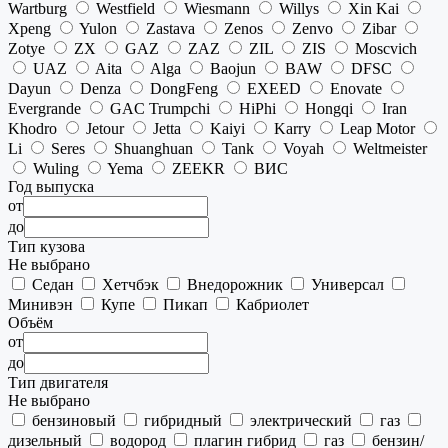
Wartburg
Westfield
Wiesmann
Willys
Xin Kai
Xpeng
Yulon
Zastava
Zenos
Zenvo
Zibar
Zotye
ZX
GAZ
ZAZ
ZIL
ZIS
Moscvich
UAZ
Aita
Alga
Baojun
BAW
DFSC
Dayun
Denza
DongFeng
EXEED
Enovate
Evergrande
GAC Trumpchi
HiPhi
Hongqi
Iran
Khodro
Jetour
Jetta
Kaiyi
Karry
Leap Motor
Li
Seres
Shuanghuan
Tank
Voyah
Weltmeister
Wuling
Yema
ZEEKR
ВИС
Год выпуска
от
до
Тип кузова
Не выбрано
Седан
Хетчбэк
Внедорожник
Универсал
Минивэн
Купе
Пикап
Кабриолет
Объём
от
до
Тип двигателя
Не выбрано
бензиновый
гибридный
электрический
газ
дизельный
водород
плагин гибрид
газ
бензин/