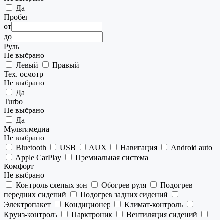
Да
Пробег
от
до
Руль
Не выбрано
Левый
Правый
Тех. осмотр
Не выбрано
Да
Turbo
Не выбрано
Да
Мультимедиа
Не выбрано
Bluetooth
USB
AUX
Навигация
Android auto
Apple CarPlay
Премиальная система
Комфорт
Не выбрано
Контроль слепых зон
Обогрев руля
Подогрев
передних сидений
Подогрев задних сидений
Электропакет
Кондиционер
Климат-контроль
Круиз-контроль
Парктроник
Вентиляция сидений