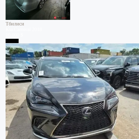
Тбилиси
Kia
Carnival
2018
10,000 $
Тбилиси