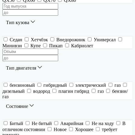
QX56
QX60
QX70
QX80
Тип кузова
Седан
Хетчбэк
Внедорожник
Универсал
Минивэн
Купе
Пикап
Кабриолет
Тип двигателя
бензиновый
гибридный
электрический
газ
дизельный
водород
плагин гибрид
газ
бензин/
газ
Состояние
Битый
Не битый
Аварийная
Не на ходу
В
отличном состоянии
Новое
Хорошее
требует
ремонта