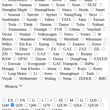
Saleen
Santana
Saturn
Scion
Sears
SEAT
Shanghai Maple
ShuangHuan
Simca
Skoda
Smart
Soueast
Spectre
Spyker
SsangYong
Steyr
Studebaker
Suzuki
Talbot
TATA
Tatra
Tazzari
Tesla
Think
Tianma
Tianye
Tofas
Trabant
Tramontana
Triumph
TVR
Ultima
Vauxhall
Vector
Venturi
Volkswagen
Volvo
Vortex
W
Motors
Wanderer
Wartburg
Westfield
Wiesmann
Willys
Xin Kai
Xpeng
Yulon
Zastava
Zenos
Zenvo
Zibar
Zotye
ZX
GAZ
ZAZ
ZIL
ZIS
Moscvich
UAZ
Aita
Alga
Baojun
BAW
DFSC
Dayun
Denza
DongFeng
EXEED
Enovate
Evergrande
GAC Trumpchi
HiPhi
Hongqi
Iran Khodro
Jetour
Jetta
Kaiyi
Karry
Leap Motor
Li
Seres
Shuanghuan
Tank
Voyah
Weltmeister
Wuling
Yema
ZEEKR
ВИС
Модель
EX
FX
G
I
J
JX
M
Q
Q30
Q40
Q50
Q60
Q70
QX30
QX4
QX50