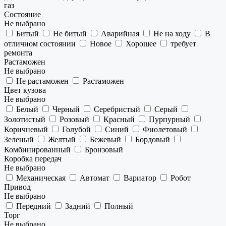
газ
Состояние
Не выбрано
Битый
Не битый
Аварийная
Не на ходу
В
отличном состоянии
Новое
Хорошее
требует
ремонта
Растаможен
Не выбрано
Не растаможен
Растаможен
Цвет кузова
Не выбрано
Белый
Черный
Серебристый
Серый
Золотистый
Розовый
Красный
Пурпурный
Коричневый
Голубой
Синий
Фиолетовый
Зеленый
Желтый
Бежевый
Бордовый
Комбинированный
Бронзовый
Коробка передач
Не выбрано
Механическая
Автомат
Вариатор
Робот
Привод
Не выбрано
Передний
Задний
Полный
Торг
Не выбрано