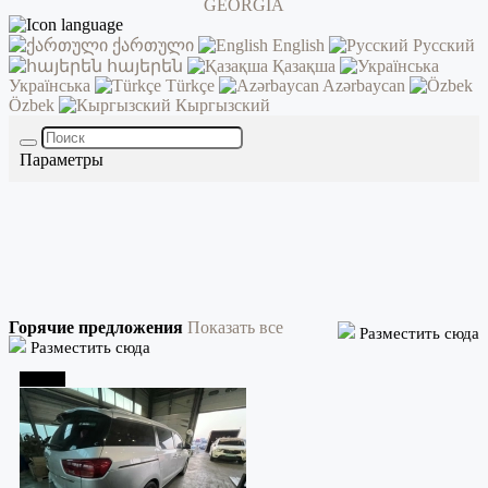
ქართული
English
Русский
հայերեն
Қазақша
Українська
Türkçe
Azərbaycan
Özbek
Кыргызский
Параметры
Горячие предложения
Показать все
Разместить сюда
Разместить сюда
Тбилиси