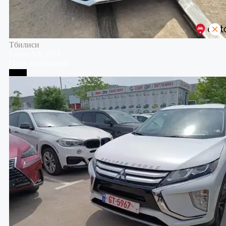
Тбилиси
Lexus
NX
2021
Цена договорная
Телави