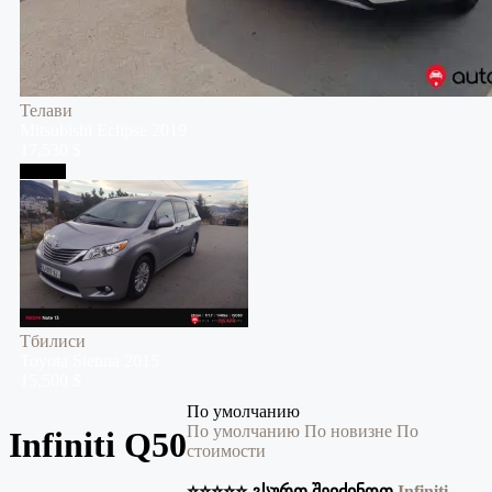
Телави
Mitsubishi
Eclipse
2019
17,530 $
Тбилиси
Тбилиси
Toyota
Sienna
2015
15,500 $
По умолчанию
По умолчанию
По новизне
По
Infiniti Q50
стоимости
⭐️⭐️⭐️⭐️⭐️ გსურთ შეიძინოთ
Infiniti