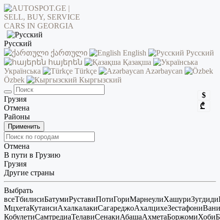
Русский
ქართული
English
Русский
հայերեն
Қазақша
Українська
Türkçe
Azərbaycan
Özbek
Кыргызский
$
Грузия
₾
Отмена
Районы
Применить
Отмена
В пути в Грузию
Грузия
Другие страны
Выбрать
все
Тбилиси
Батуми
Рустави
Поти
Гори
Марнеули
Хашури
Зугдиди
Мцхета
Кутаиси
Ахалкалаки
Сагареджо
Ахалцихе
Зестафони
Ван
Кобулети
Самтредиа
Телави
Сенаки
Абаша
Ахмета
Боржоми
Хоби
Б