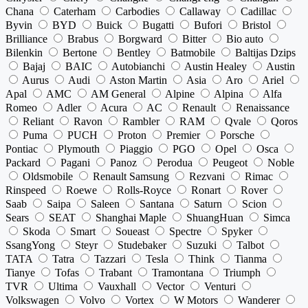
Chana
Caterham
Carbodies
Callaway
Cadillac
Byvin
BYD
Buick
Bugatti
Bufori
Bristol
Brilliance
Brabus
Borgward
Bitter
Bio auto
Bilenkin
Bertone
Bentley
Batmobile
Baltijas Dzips
Bajaj
BAIC
Autobianchi
Austin Healey
Austin
Aurus
Audi
Aston Martin
Asia
Aro
Ariel
Apal
AMC
AM General
Alpine
Alpina
Alfa
Romeo
Adler
Acura
AC
Renault
Renaissance
Reliant
Ravon
Rambler
RAM
Qvale
Qoros
Puma
PUCH
Proton
Premier
Porsche
Pontiac
Plymouth
Piaggio
PGO
Opel
Osca
Packard
Pagani
Panoz
Perodua
Peugeot
Noble
Oldsmobile
Renault Samsung
Rezvani
Rimac
Rinspeed
Roewe
Rolls-Royce
Ronart
Rover
Saab
Saipa
Saleen
Santana
Saturn
Scion
Sears
SEAT
Shanghai Maple
ShuangHuan
Simca
Skoda
Smart
Soueast
Spectre
Spyker
SsangYong
Steyr
Studebaker
Suzuki
Talbot
TATA
Tatra
Tazzari
Tesla
Think
Tianma
Tianye
Tofas
Trabant
Tramontana
Triumph
TVR
Ultima
Vauxhall
Vector
Venturi
Volkswagen
Volvo
Vortex
W Motors
Wanderer