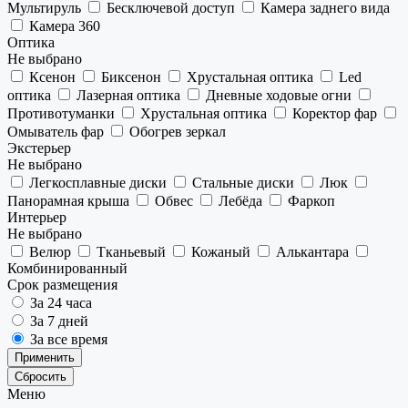
Мультируль
Бесключевой доступ
Камера заднего вида
Камера 360
Оптика
Не выбрано
Ксенон
Биксенон
Хрустальная оптика
Led
оптика
Лазерная оптика
Дневные ходовые огни
Противотуманки
Хрустальная оптика
Коректор фар
Омыватель фар
Обогрев зеркал
Экстерьер
Не выбрано
Легкосплавные диски
Стальные диски
Люк
Панорамная крыша
Обвес
Лебёда
Фаркоп
Интерьер
Не выбрано
Велюр
Тканьевый
Кожаный
Алькантара
Комбинированный
Срок размещения
За 24 часа
За 7 дней
За все время
Применить
Сбросить
Меню