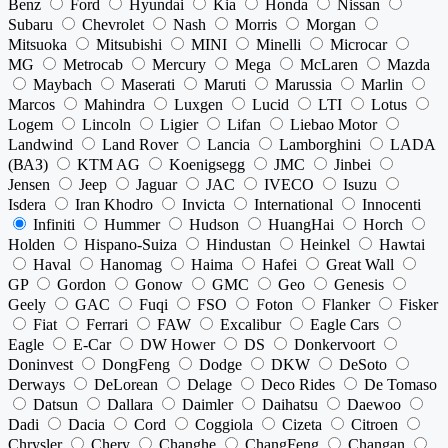
Benz
Ford
Hyundai
Kia
Honda
Nissan
Subaru
Chevrolet
Nash
Morris
Morgan
Mitsuoka
Mitsubishi
MINI
Minelli
Microcar
MG
Metrocab
Mercury
Mega
McLaren
Mazda
Maybach
Maserati
Maruti
Marussia
Marlin
Marcos
Mahindra
Luxgen
Lucid
LTI
Lotus
Logem
Lincoln
Ligier
Lifan
Liebao Motor
Landwind
Land Rover
Lancia
Lamborghini
LADA
(ВАЗ)
KTM AG
Koenigsegg
JMC
Jinbei
Jensen
Jeep
Jaguar
JAC
IVECO
Isuzu
Isdera
Iran Khodro
Invicta
International
Innocenti
Infiniti
Hummer
Hudson
HuangHai
Horch
Holden
Hispano-Suiza
Hindustan
Heinkel
Hawtai
Haval
Hanomag
Haima
Hafei
Great Wall
GP
Gordon
Gonow
GMC
Geo
Genesis
Geely
GAC
Fuqi
FSO
Foton
Flanker
Fisker
Fiat
Ferrari
FAW
Excalibur
Eagle Cars
Eagle
E-Car
DW Hower
DS
Donkervoort
Doninvest
DongFeng
Dodge
DKW
DeSoto
Derways
DeLorean
Delage
Deco Rides
De Tomaso
Datsun
Dallara
Daimler
Daihatsu
Daewoo
Dadi
Dacia
Cord
Coggiola
Cizeta
Citroen
Chrysler
Chery
Changhe
ChangFeng
Changan