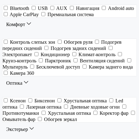
Bluetooth
USB
AUX
Навигация
Android auto
Apple CarPlay
Премиальная система
Комфорт
Контроль слепых зон
Обогрев руля
Подогрев
передних сидений
Подогрев задних сидений
Электропакет
Кондиционер
Климат-контроль
Круиз-контроль
Парктроник
Вентиляция сидений
Мультируль
Бесключевой доступ
Камера заднего вида
Камера 360
Оптика
Ксенон
Биксенон
Хрустальная оптика
Led
оптика
Лазерная оптика
Дневные ходовые огни
Противотуманки
Хрустальная оптика
Коректор фар
Омыватель фар
Обогрев зеркал
Экстерьер