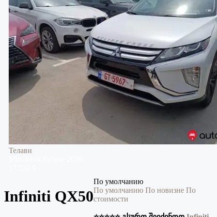
Телави
Mitsubishi
Eclipse
2019
17,530 $
По умолчанию
По умолчанию
По новизне
По
Infiniti QX50
стоимости
⭐️⭐️⭐️⭐️⭐️ გსურთ შეიძინოთ
Infiniti