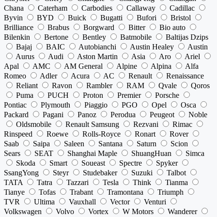
Chana
Caterham
Carbodies
Callaway
Cadillac
Byvin
BYD
Buick
Bugatti
Bufori
Bristol
Brilliance
Brabus
Borgward
Bitter
Bio auto
Bilenkin
Bertone
Bentley
Batmobile
Baltijas Dzips
Bajaj
BAIC
Autobianchi
Austin Healey
Austin
Aurus
Audi
Aston Martin
Asia
Aro
Ariel
Apal
AMC
AM General
Alpine
Alpina
Alfa
Romeo
Adler
Acura
AC
Renault
Renaissance
Reliant
Ravon
Rambler
RAM
Qvale
Qoros
Puma
PUCH
Proton
Premier
Porsche
Pontiac
Plymouth
Piaggio
PGO
Opel
Osca
Packard
Pagani
Panoz
Perodua
Peugeot
Noble
Oldsmobile
Renault Samsung
Rezvani
Rimac
Rinspeed
Roewe
Rolls-Royce
Ronart
Rover
Saab
Saipa
Saleen
Santana
Saturn
Scion
Sears
SEAT
Shanghai Maple
ShuangHuan
Simca
Skoda
Smart
Soueast
Spectre
Spyker
SsangYong
Steyr
Studebaker
Suzuki
Talbot
TATA
Tatra
Tazzari
Tesla
Think
Tianma
Tianye
Tofas
Trabant
Tramontana
Triumph
TVR
Ultima
Vauxhall
Vector
Venturi
Volkswagen
Volvo
Vortex
W Motors
Wanderer