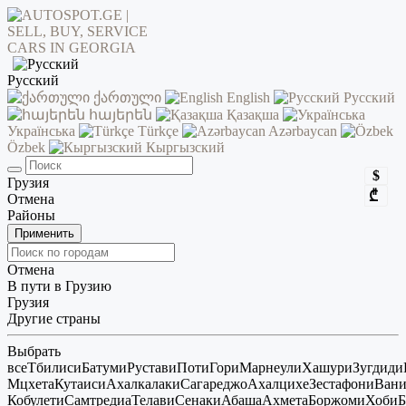
Русский
ქართული
English
Русский
հայերեն
Қазақша
Українська
Türkçe
Azərbaycan
Özbek
Кыргызский
$
Грузия
₾
Отмена
Районы
Применить
Отмена
В пути в Грузию
Грузия
Другие страны
Выбрать
все
Тбилиси
Батуми
Рустави
Поти
Гори
Марнеули
Хашури
Зугдиди
Мцхета
Кутаиси
Ахалкалаки
Сагареджо
Ахалцихе
Зестафони
Ван
Кобулети
Самтредиа
Телави
Сенаки
Абаша
Ахмета
Боржоми
Хоби
Б