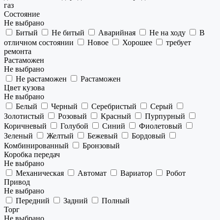
газ
Состояние
Не выбрано
Битый
Не битый
Аварийная
Не на ходу
В
отличном состоянии
Новое
Хорошее
требует
ремонта
Растаможен
Не выбрано
Не растаможен
Растаможен
Цвет кузова
Не выбрано
Белый
Черный
Серебристый
Серый
Золотистый
Розовый
Красный
Пурпурный
Коричневый
Голубой
Синий
Фиолетовый
Зеленый
Желтый
Бежевый
Бордовый
Комбинированный
Бронзовый
Коробка передач
Не выбрано
Механическая
Автомат
Вариатор
Робот
Привод
Не выбрано
Передний
Задний
Полный
Торг
Не выбрано