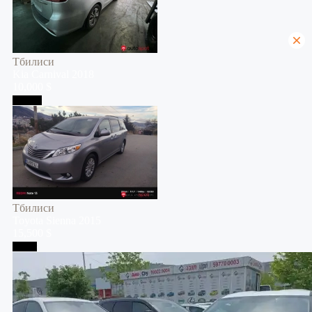
Тбилиси
Kia
Carnival
2018
10,000 $
Тбилиси
Тбилиси
Toyota
Sienna
2015
15,500 $
Телави