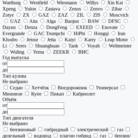
Wartburg
Westfield
Wiesmann
Willys
Xin Kai
Xpeng
Yulon
Zastava
Zenos
Zenvo
Zibar
Zotye
ZX
GAZ
ZAZ
ZIL
ZIS
Moscvich
UAZ
Aita
Alga
Baojun
BAW
DFSC
Dayun
Denza
DongFeng
EXEED
Enovate
Evergrande
GAC Trumpchi
HiPhi
Hongqi
Iran
Khodro
Jetour
Jetta
Kaiyi
Karry
Leap Motor
Li
Seres
Shuanghuan
Tank
Voyah
Weltmeister
Wuling
Yema
ZEEKR
ВИС
Год выпуска
от
до
Тип кузова
Не выбрано
Седан
Хетчбэк
Внедорожник
Универсал
Минивэн
Купе
Пикап
Кабриолет
Объём
от
до
Тип двигателя
Не выбрано
бензиновый
гибридный
электрический
газ
дизельный
водород
плагин гибрид
газ
бензин/