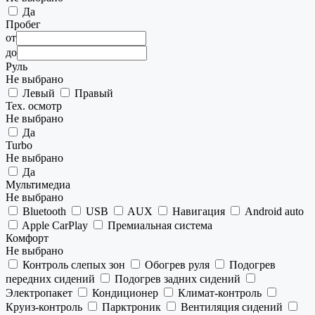
Да
Пробег
от
до
Руль
Не выбрано
Левый
Правый
Тех. осмотр
Не выбрано
Да
Turbo
Не выбрано
Да
Мультимедиа
Не выбрано
Bluetooth
USB
AUX
Навигация
Android auto
Apple CarPlay
Премиальная система
Комфорт
Не выбрано
Контроль слепых зон
Обогрев руля
Подогрев
передних сидений
Подогрев задних сидений
Электропакет
Кондиционер
Климат-контроль
Круиз-контроль
Парктроник
Вентиляция сидений