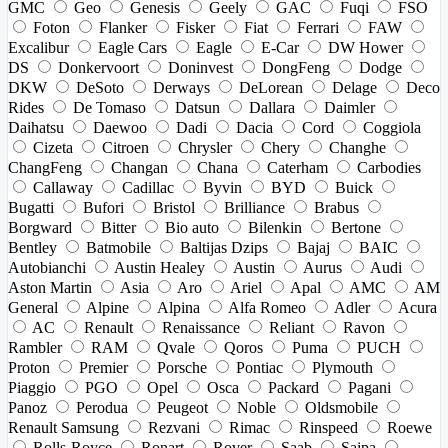
GMC
Geo
Genesis
Geely
GAC
Fuqi
FSO
Foton
Flanker
Fisker
Fiat
Ferrari
FAW
Excalibur
Eagle Cars
Eagle
E-Car
DW Hower
DS
Donkervoort
Doninvest
DongFeng
Dodge
DKW
DeSoto
Derways
DeLorean
Delage
Deco
Rides
De Tomaso
Datsun
Dallara
Daimler
Daihatsu
Daewoo
Dadi
Dacia
Cord
Coggiola
Cizeta
Citroen
Chrysler
Chery
Changhe
ChangFeng
Changan
Chana
Caterham
Carbodies
Callaway
Cadillac
Byvin
BYD
Buick
Bugatti
Bufori
Bristol
Brilliance
Brabus
Borgward
Bitter
Bio auto
Bilenkin
Bertone
Bentley
Batmobile
Baltijas Dzips
Bajaj
BAIC
Autobianchi
Austin Healey
Austin
Aurus
Audi
Aston Martin
Asia
Aro
Ariel
Apal
AMC
AM
General
Alpine
Alpina
Alfa Romeo
Adler
Acura
AC
Renault
Renaissance
Reliant
Ravon
Rambler
RAM
Qvale
Qoros
Puma
PUCH
Proton
Premier
Porsche
Pontiac
Plymouth
Piaggio
PGO
Opel
Osca
Packard
Pagani
Panoz
Perodua
Peugeot
Noble
Oldsmobile
Renault Samsung
Rezvani
Rimac
Rinspeed
Roewe
Rolls-Royce
Ronart
Rover
Saab
Saipa