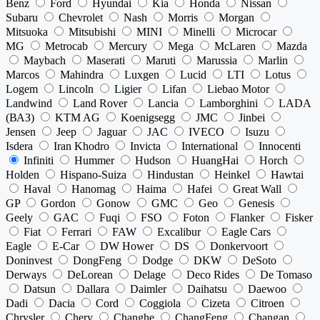
Benz
Ford
Hyundai
Kia
Honda
Nissan
Subaru
Chevrolet
Nash
Morris
Morgan
Mitsuoka
Mitsubishi
MINI
Minelli
Microcar
MG
Metrocab
Mercury
Mega
McLaren
Mazda
Maybach
Maserati
Maruti
Marussia
Marlin
Marcos
Mahindra
Luxgen
Lucid
LTI
Lotus
Logem
Lincoln
Ligier
Lifan
Liebao Motor
Landwind
Land Rover
Lancia
Lamborghini
LADA
(ВАЗ)
KTM AG
Koenigsegg
JMC
Jinbei
Jensen
Jeep
Jaguar
JAC
IVECO
Isuzu
Isdera
Iran Khodro
Invicta
International
Innocenti
Infiniti
Hummer
Hudson
HuangHai
Horch
Holden
Hispano-Suiza
Hindustan
Heinkel
Hawtai
Haval
Hanomag
Haima
Hafei
Great Wall
GP
Gordon
Gonow
GMC
Geo
Genesis
Geely
GAC
Fuqi
FSO
Foton
Flanker
Fisker
Fiat
Ferrari
FAW
Excalibur
Eagle Cars
Eagle
E-Car
DW Hower
DS
Donkervoort
Doninvest
DongFeng
Dodge
DKW
DeSoto
Derways
DeLorean
Delage
Deco Rides
De Tomaso
Datsun
Dallara
Daimler
Daihatsu
Daewoo
Dadi
Dacia
Cord
Coggiola
Cizeta
Citroen
Chrysler
Chery
Changhe
ChangFeng
Changan