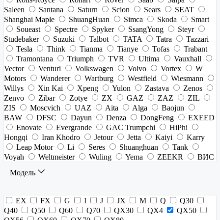
Saleen
Santana
Saturn
Scion
Sears
SEAT
Shanghai Maple
ShuangHuan
Simca
Skoda
Smart
Soueast
Spectre
Spyker
SsangYong
Steyr
Studebaker
Suzuki
Talbot
TATA
Tatra
Tazzari
Tesla
Think
Tianma
Tianye
Tofas
Trabant
Tramontana
Triumph
TVR
Ultima
Vauxhall
Vector
Venturi
Volkswagen
Volvo
Vortex
W
Motors
Wanderer
Wartburg
Westfield
Wiesmann
Willys
Xin Kai
Xpeng
Yulon
Zastava
Zenos
Zenvo
Zibar
Zotye
ZX
GAZ
ZAZ
ZIL
ZIS
Moscvich
UAZ
Aita
Alga
Baojun
BAW
DFSC
Dayun
Denza
DongFeng
EXEED
Enovate
Evergrande
GAC Trumpchi
HiPhi
Hongqi
Iran Khodro
Jetour
Jetta
Kaiyi
Karry
Leap Motor
Li
Seres
Shuanghuan
Tank
Voyah
Weltmeister
Wuling
Yema
ZEEKR
ВИС
Модель
EX
FX
G
I
J
JX
M
Q
Q30
Q40
Q50
Q60
Q70
QX30
QX4
QX50