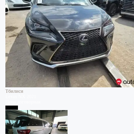
Тбилиси
Lexus
NX
2021
Цена договорная
Тбилиси