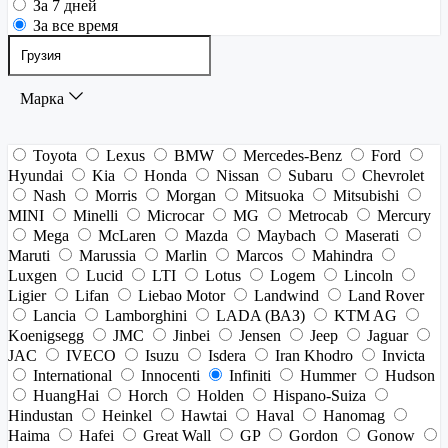
За 7 дней
За все время
Марка
Toyota
Lexus
BMW
Mercedes-Benz
Ford
Hyundai
Kia
Honda
Nissan
Subaru
Chevrolet
Nash
Morris
Morgan
Mitsuoka
Mitsubishi
MINI
Minelli
Microcar
MG
Metrocab
Mercury
Mega
McLaren
Mazda
Maybach
Maserati
Maruti
Marussia
Marlin
Marcos
Mahindra
Luxgen
Lucid
LTI
Lotus
Logem
Lincoln
Ligier
Lifan
Liebao Motor
Landwind
Land Rover
Lancia
Lamborghini
LADA (ВАЗ)
KTM AG
Koenigsegg
JMC
Jinbei
Jensen
Jeep
Jaguar
JAC
IVECO
Isuzu
Isdera
Iran Khodro
Invicta
International
Innocenti
Infiniti
Hummer
Hudson
HuangHai
Horch
Holden
Hispano-Suiza
Hindustan
Heinkel
Hawtai
Haval
Hanomag
Haima
Hafei
Great Wall
GP
Gordon
Gonow