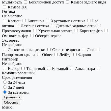
Мультируль
Бесключевой доступ
Камера заднего вида
Камера 360
Оптика
Не выбрано
Ксенон
Биксенон
Хрустальная оптика
Led
оптика
Лазерная оптика
Дневные ходовые огни
Противотуманки
Хрустальная оптика
Коректор фар
Омыватель фар
Обогрев зеркал
Экстерьер
Не выбрано
Легкосплавные диски
Стальные диски
Люк
Панорамная крыша
Обвес
Лебёда
Фаркоп
Интерьер
Не выбрано
Велюр
Тканьевый
Кожаный
Алькантара
Комбинированный
Срок размещения
За 24 часа
За 7 дней
За все время
Применить
Сбросить
Меню