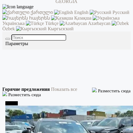
ქართული
English
Русский
հայերեն
Қазақша
Українська
Türkçe
Azərbaycan
Özbek
Кыргызский
Параметры
Горячие предложения
Показать все
Разместить сюда
Разместить сюда
Тбилиси