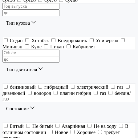
QX56
QX60
QX70
QX80
Тип кузова
Седан
Хетчбэк
Внедорожник
Универсал
Минивэн
Купе
Пикап
Кабриолет
Тип двигателя
бензиновый
гибридный
электрический
газ
дизельный
водород
плагин гибрид
газ
бензин/
газ
Состояние
Битый
Не битый
Аварийная
Не на ходу
В
отличном состоянии
Новое
Хорошее
требует
ремонта