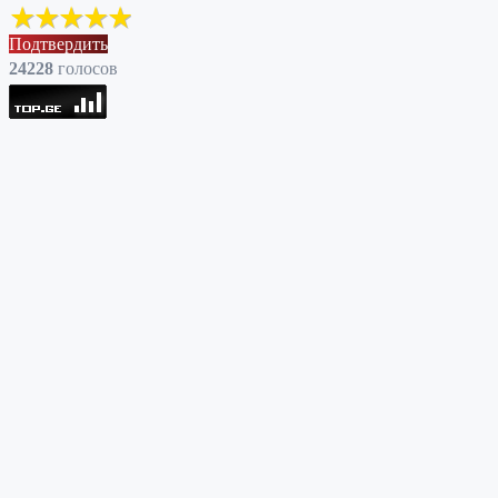
Подтвердить
24228
голоcов