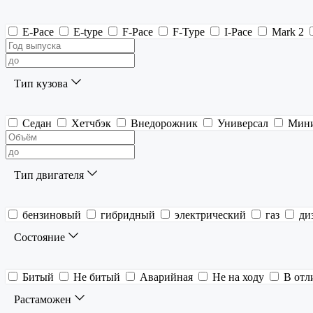
E-Pace
E-type
F-Pace
F-Type
I-Pace
Mark 2
Тип кузова
Седан
Хетчбэк
Внедорожник
Универсал
Мин
Тип двигателя
бензиновый
гибридный
электрический
газ
ди
Состояние
Битый
Не битый
Аварийная
Не на ходу
В отл
Растаможен