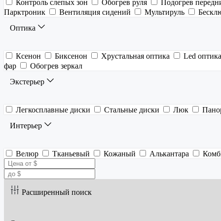
Контроль слепых зон
Обогрев руля
Подогрев передн
Парктроник
Вентиляция сидений
Мультируль
Бескл
Оптика
Ксенон
Биксенон
Хрустальная оптика
Led оптик
фар
Обогрев зеркал
Экстерьер
Легкосплавные диски
Стальные диски
Люк
Пано
Интерьер
Велюр
Тканьевый
Кожаный
Алькантара
Комб
Расширенный поиск