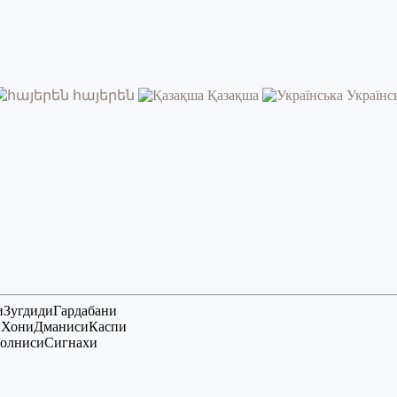
հայերեն
Қазақша
Українс
и
Зугдиди
Гардабани
и
Хони
Дманиси
Каспи
олниси
Сигнахи