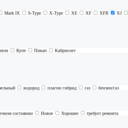
Mark IX
S-Type
X-Type
XE
XF
XFR
XJ
ивэн
Купе
Пикап
Кабриолет
зельный
водород
плагин гибрид
газ
бензин/газ
ичном состоянии
Новое
Хорошее
требует ремонта