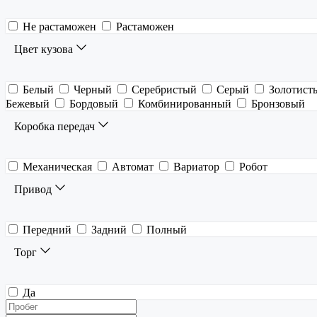
Не растаможен
Растаможен
Цвет кузова
Белый
Черный
Серебристый
Серый
Золотист
Бежевый
Бордовый
Комбинированный
Бронзовый
Коробка передач
Механическая
Автомат
Вариатор
Робот
Привод
Передний
Задний
Полный
Торг
Да