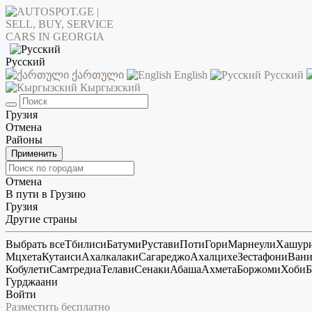
Русский
ქართული
English
Русский
Кыргызский
Грузия
Отмена
Районы
Применить
Отмена
В пути в Грузию
Грузия
Другие страны
Выбрать все
Тбилиси
Батуми
Рустави
Поти
Гори
Марнеули
Хашур
Мцхета
Кутаиси
Ахалкалаки
Сагареджо
Ахалцихе
Зестафони
Ван
Кобулети
Самтредиа
Телави
Сенаки
Абаша
Ахмета
Боржоми
Хоби
Б
Гурджаани
Войти
Разместить бесплатно