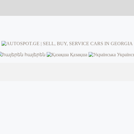
հայերեն
Қазақша
Українс