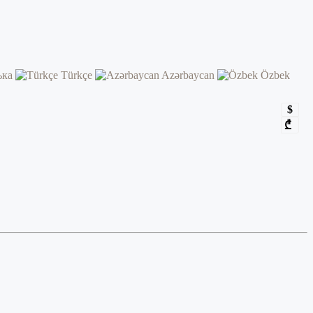
ька
Türkçe
Azərbaycan
Özbek
$
₾