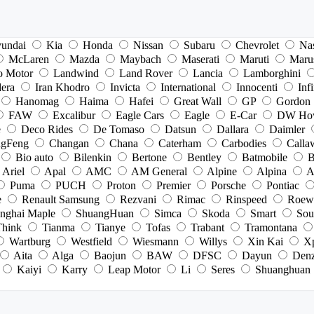
undai
Kia
Honda
Nissan
Subaru
Chevrolet
Na
McLaren
Mazda
Maybach
Maserati
Maruti
Maru
o Motor
Landwind
Land Rover
Lancia
Lamborghini
dera
Iran Khodro
Invicta
International
Innocenti
Infi
Hanomag
Haima
Hafei
Great Wall
GP
Gordon
FAW
Excalibur
Eagle Cars
Eagle
E-Car
DW Ho
e
Deco Rides
De Tomaso
Datsun
Dallara
Daimler
gFeng
Changan
Chana
Caterham
Carbodies
Calla
Bio auto
Bilenkin
Bertone
Bentley
Batmobile
B
Ariel
Apal
AMC
AM General
Alpine
Alpina
A
Puma
PUCH
Proton
Premier
Porsche
Pontiac
e
Renault Samsung
Rezvani
Rimac
Rinspeed
Roew
nghai Maple
ShuangHuan
Simca
Skoda
Smart
Sou
Think
Tianma
Tianye
Tofas
Trabant
Tramontana
Wartburg
Westfield
Wiesmann
Willys
Xin Kai
X
Aita
Alga
Baojun
BAW
DFSC
Dayun
Den
Kaiyi
Karry
Leap Motor
Li
Seres
Shuanghuan