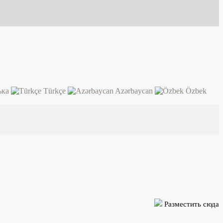
ька
Türkçe
Azərbaycan
Özbek
Разместить сюда