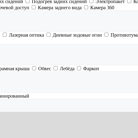
их сидений
Подогрев задних сидений
Электропакет
К
ючевой доступ
Камера заднего вида
Камера 360
а
Лазерная оптика
Дневные ходовые огни
Противотум
рамная крыша
Обвес
Лебёда
Фаркоп
инированный