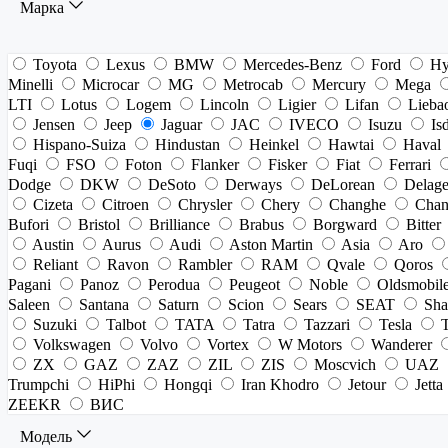
Марка
Toyota
Lexus
BMW
Mercedes-Benz
Ford
Hy
Minelli
Microcar
MG
Metrocab
Mercury
Mega
LTI
Lotus
Logem
Lincoln
Ligier
Lifan
Lieba
Jensen
Jeep
Jaguar
JAC
IVECO
Isuzu
Is
Hispano-Suiza
Hindustan
Heinkel
Hawtai
Haval
Fuqi
FSO
Foton
Flanker
Fisker
Fiat
Ferrari
Dodge
DKW
DeSoto
Derways
DeLorean
Delag
Cizeta
Citroen
Chrysler
Chery
Changhe
Chan
Bufori
Bristol
Brilliance
Brabus
Borgward
Bitter
Austin
Aurus
Audi
Aston Martin
Asia
Aro
Reliant
Ravon
Rambler
RAM
Qvale
Qoros
Pagani
Panoz
Perodua
Peugeot
Noble
Oldsmobil
Saleen
Santana
Saturn
Scion
Sears
SEAT
Sha
Suzuki
Talbot
TATA
Tatra
Tazzari
Tesla
Volkswagen
Volvo
Vortex
W Motors
Wanderer
ZX
GAZ
ZAZ
ZIL
ZIS
Moscvich
UAZ
Trumpchi
HiPhi
Hongqi
Iran Khodro
Jetour
Jetta
ZEEKR
ВИС
Модель