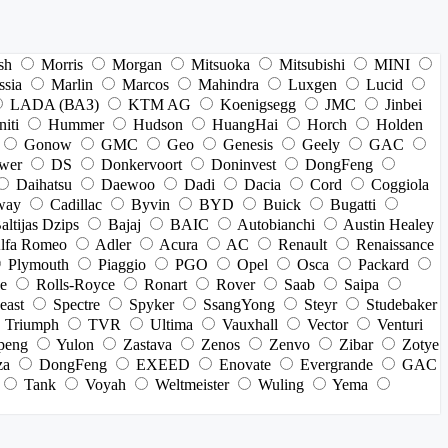
sh
Morris
Morgan
Mitsuoka
Mitsubishi
MINI
ssia
Marlin
Marcos
Mahindra
Luxgen
Lucid
LADA (ВАЗ)
KTM AG
Koenigsegg
JMC
Jinbei
niti
Hummer
Hudson
HuangHai
Horch
Holden
Gonow
GMC
Geo
Genesis
Geely
GAC
wer
DS
Donkervoort
Doninvest
DongFeng
Daihatsu
Daewoo
Dadi
Dacia
Cord
Coggiola
way
Cadillac
Byvin
BYD
Buick
Bugatti
altijas Dzips
Bajaj
BAIC
Autobianchi
Austin Healey
lfa Romeo
Adler
Acura
AC
Renault
Renaissance
Plymouth
Piaggio
PGO
Opel
Osca
Packard
e
Rolls-Royce
Ronart
Rover
Saab
Saipa
east
Spectre
Spyker
SsangYong
Steyr
Studebaker
Triumph
TVR
Ultima
Vauxhall
Vector
Venturi
peng
Yulon
Zastava
Zenos
Zenvo
Zibar
Zotye
za
DongFeng
EXEED
Enovate
Evergrande
GAC
Tank
Voyah
Weltmeister
Wuling
Yema