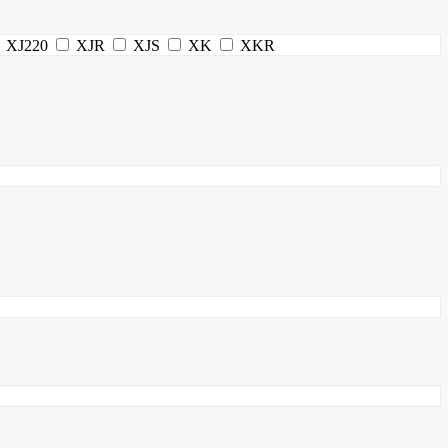
XJ220
XJR
XJS
XK
XKR