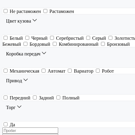
Не растаможен
Растаможен
Цвет кузова
Белый
Черный
Серебристый
Серый
Золотист
Бежевый
Бордовый
Комбинированный
Бронзовый
Коробка передач
Механическая
Автомат
Вариатор
Робот
Привод
Передний
Задний
Полный
Торг
Да