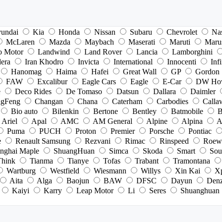
undai
Kia
Honda
Nissan
Subaru
Chevrolet
Na
McLaren
Mazda
Maybach
Maserati
Maruti
Maru
o Motor
Landwind
Land Rover
Lancia
Lamborghini
dera
Iran Khodro
Invicta
International
Innocenti
Infi
Hanomag
Haima
Hafei
Great Wall
GP
Gordon
FAW
Excalibur
Eagle Cars
Eagle
E-Car
DW Ho
e
Deco Rides
De Tomaso
Datsun
Dallara
Daimler
gFeng
Changan
Chana
Caterham
Carbodies
Calla
Bio auto
Bilenkin
Bertone
Bentley
Batmobile
B
Ariel
Apal
AMC
AM General
Alpine
Alpina
A
Puma
PUCH
Proton
Premier
Porsche
Pontiac
e
Renault Samsung
Rezvani
Rimac
Rinspeed
Roew
nghai Maple
ShuangHuan
Simca
Skoda
Smart
Sou
Think
Tianma
Tianye
Tofas
Trabant
Tramontana
Wartburg
Westfield
Wiesmann
Willys
Xin Kai
X
Aita
Alga
Baojun
BAW
DFSC
Dayun
Den
Kaiyi
Karry
Leap Motor
Li
Seres
Shuanghuan