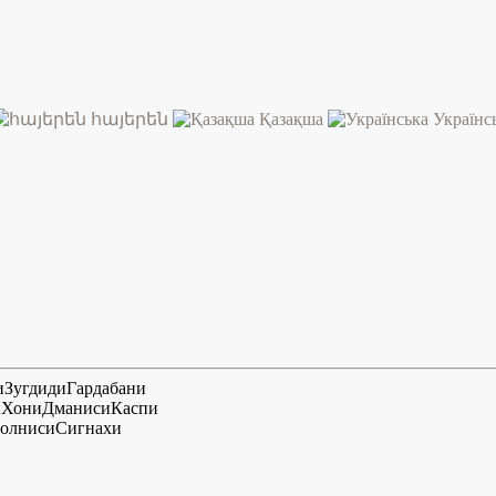
հայերեն
Қазақша
Українс
и
Зугдиди
Гардабани
и
Хони
Дманиси
Каспи
олниси
Сигнахи