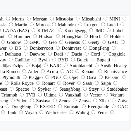
sh
Morris
Morgan
Mitsuoka
Mitsubishi
MINI
ssia
Marlin
Marcos
Mahindra
Luxgen
Lucid
LADA (ВАЗ)
KTM AG
Koenigsegg
JMC
Jinbei
niti
Hummer
Hudson
HuangHai
Horch
Holden
Gonow
GMC
Geo
Genesis
Geely
GAC
wer
DS
Donkervoort
Doninvest
DongFeng
Daihatsu
Daewoo
Dadi
Dacia
Cord
Coggiola
way
Cadillac
Byvin
BYD
Buick
Bugatti
altijas Dzips
Bajaj
BAIC
Autobianchi
Austin Healey
lfa Romeo
Adler
Acura
AC
Renault
Renaissance
Plymouth
Piaggio
PGO
Opel
Osca
Packard
e
Rolls-Royce
Ronart
Rover
Saab
Saipa
east
Spectre
Spyker
SsangYong
Steyr
Studebaker
Triumph
TVR
Ultima
Vauxhall
Vector
Venturi
peng
Yulon
Zastava
Zenos
Zenvo
Zibar
Zotye
za
DongFeng
EXEED
Enovate
Evergrande
GAC
Tank
Voyah
Weltmeister
Wuling
Yema