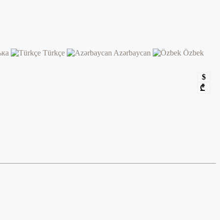
ька
Türkçe
Azərbaycan
Özbek
$
₾