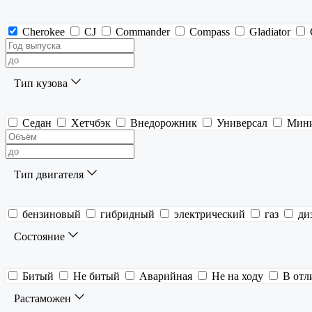
Cherokee
CJ
Commander
Compass
Gladiator
Тип кузова
Седан
Хетчбэк
Внедорожник
Универсал
Мин
Тип двигателя
бензиновый
гибридный
электрический
газ
ди
Состояние
Битый
Не битый
Аварийная
Не на ходу
В отл
Растаможен