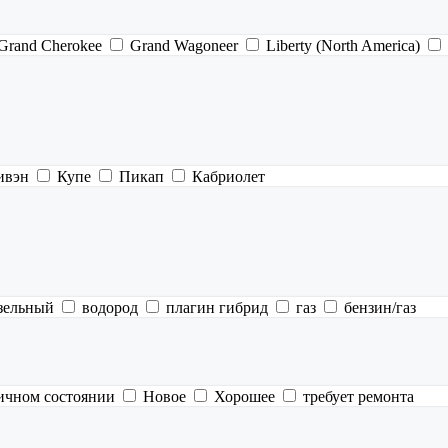
Grand Cherokee
Grand Wagoneer
Liberty (North America)
ивэн
Купе
Пикап
Кабриолет
зельный
водород
плагин гибрид
газ
бензин/газ
ичном состоянии
Новое
Хорошее
требует ремонта