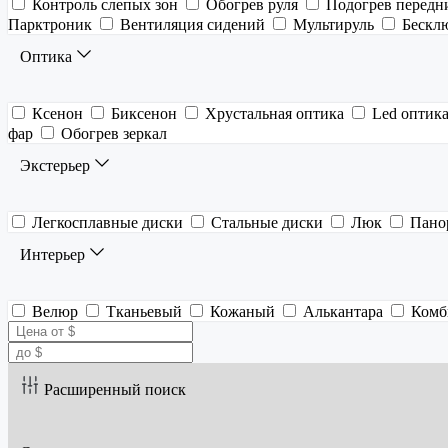
Контроль слепых зон
Обогрев руля
Подогрев передн
Парктроник
Вентиляция сидений
Мультируль
Бескл
Оптика
Ксенон
Биксенон
Хрустальная оптика
Led оптик
фар
Обогрев зеркал
Экстерьер
Легкосплавные диски
Стальные диски
Люк
Пано
Интерьер
Велюр
Тканьевый
Кожаный
Алькантара
Комб
Расширенный поиск