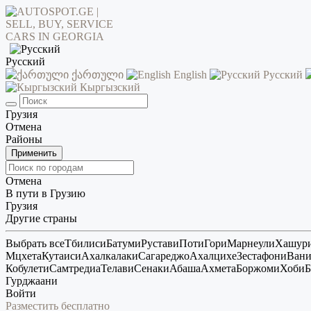
Русский
ქართული
English
Русский
Кыргызский
Грузия
Отмена
Районы
Применить
Отмена
В пути в Грузию
Грузия
Другие страны
Выбрать все
Тбилиси
Батуми
Рустави
Поти
Гори
Марнеули
Хашур
Мцхета
Кутаиси
Ахалкалаки
Сагареджо
Ахалцихе
Зестафони
Ван
Кобулети
Самтредиа
Телави
Сенаки
Абаша
Ахмета
Боржоми
Хоби
Б
Гурджаани
Войти
Разместить бесплатно