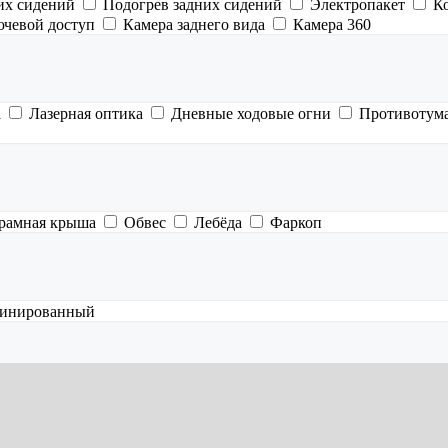
их сидений
Подогрев задних сидений
Электропакет
К
ючевой доступ
Камера заднего вида
Камера 360
а
Лазерная оптика
Дневные ходовые огни
Противотум
рамная крыша
Обвес
Лебёда
Фаркоп
инированный