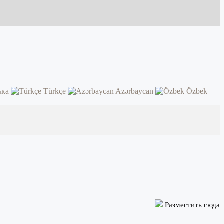
ька
Türkçe
Azərbaycan
Özbek
Разместить сюда