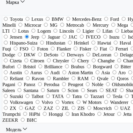
Марка
Toyota
Lexus
BMW
Mercedes-Benz
Ford
Hy
Minelli
Microcar
MG
Metrocab
Mercury
Mega
LTI
Lotus
Logem
Lincoln
Ligier
Lifan
Lieba
Jensen
Jeep
Jaguar
JAC
IVECO
Isuzu
Is
Hispano-Suiza
Hindustan
Heinkel
Hawtai
Haval
Fuqi
FSO
Foton
Flanker
Fisker
Fiat
Ferrari
Dodge
DKW
DeSoto
Derways
DeLorean
Delag
Cizeta
Citroen
Chrysler
Chery
Changhe
Chan
Bufori
Bristol
Brilliance
Brabus
Borgward
Bitter
Austin
Aurus
Audi
Aston Martin
Asia
Aro
Reliant
Ravon
Rambler
RAM
Qvale
Qoros
Pagani
Panoz
Perodua
Peugeot
Noble
Oldsmobil
Saleen
Santana
Saturn
Scion
Sears
SEAT
Sha
Suzuki
Talbot
TATA
Tatra
Tazzari
Tesla
Volkswagen
Volvo
Vortex
W Motors
Wanderer
ZX
GAZ
ZAZ
ZIL
ZIS
Moscvich
UAZ
Trumpchi
HiPhi
Hongqi
Iran Khodro
Jetour
Jetta
ZEEKR
ВИС
Модель