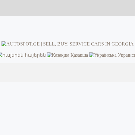
հայերեն
Қазақша
Українс