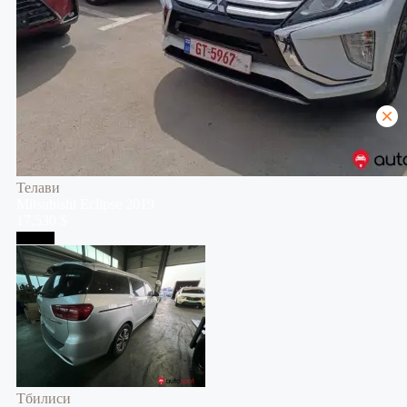
Телави
Mitsubishi
Eclipse
2019
17,530 $
Тбилиси
Тбилиси