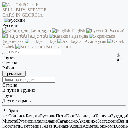
Русский
ქართული
English
Русский
հայերեն
Қазақша
Українська
Türkçe
Azərbaycan
Özbek
Кыргызский
$
Грузия
₾
Отмена
Районы
Применить
Отмена
В пути в Грузию
Грузия
Другие страны
Выбрать
все
Тбилиси
Батуми
Рустави
Поти
Гори
Марнеули
Хашури
Зугдиди
Мцхета
Кутаиси
Ахалкалаки
Сагареджо
Ахалцихе
Зестафони
Ван
Кобулети
Самтредиа
Телави
Сенаки
Абаша
Ахмета
Боржоми
Хоби
Б