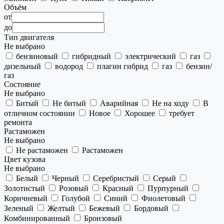
Объём
от
до
Тип двигателя
Не выбрано
бензиновый
гибридный
электрический
газ
дизельный
водород
плагин гибрид
газ
бензин/
газ
Состояние
Не выбрано
Битый
Не битый
Аварийная
Не на ходу
В
отличном состоянии
Новое
Хорошее
требует
ремонта
Растаможен
Не выбрано
Не растаможен
Растаможен
Цвет кузова
Не выбрано
Белый
Черный
Серебристый
Серый
Золотистый
Розовый
Красный
Пурпурный
Коричневый
Голубой
Синий
Фиолетовый
Зеленый
Желтый
Бежевый
Бордовый
Комбинированный
Бронзовый