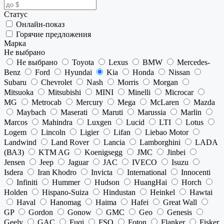
Статус
Онлайн-показ
Горячие предложения
Марка
Не выбрано
Не выбрано
Toyota
Lexus
BMW
Mercedes-
Benz
Ford
Hyundai
Kia
Honda
Nissan
Subaru
Chevrolet
Nash
Morris
Morgan
Mitsuoka
Mitsubishi
MINI
Minelli
Microcar
MG
Metrocab
Mercury
Mega
McLaren
Mazda
Maybach
Maserati
Maruti
Marussia
Marlin
Marcos
Mahindra
Luxgen
Lucid
LTI
Lotus
Logem
Lincoln
Ligier
Lifan
Liebao Motor
Landwind
Land Rover
Lancia
Lamborghini
LADA
(ВАЗ)
KTM AG
Koenigsegg
JMC
Jinbei
Jensen
Jeep
Jaguar
JAC
IVECO
Isuzu
Isdera
Iran Khodro
Invicta
International
Innocenti
Infiniti
Hummer
Hudson
HuangHai
Horch
Holden
Hispano-Suiza
Hindustan
Heinkel
Hawtai
Haval
Hanomag
Haima
Hafei
Great Wall
GP
Gordon
Gonow
GMC
Geo
Genesis
Geely
GAC
Fuqi
FSO
Foton
Flanker
Fisker