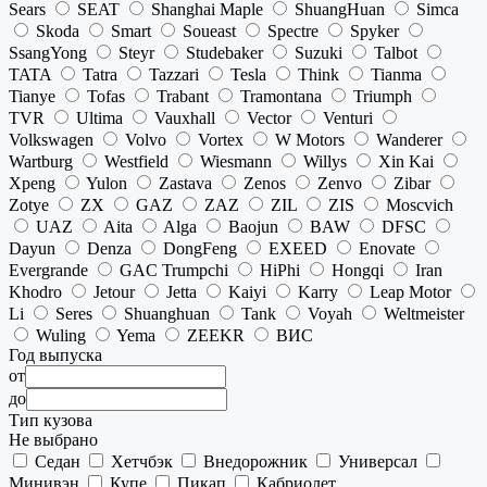
Sears
SEAT
Shanghai Maple
ShuangHuan
Simca
Skoda
Smart
Soueast
Spectre
Spyker
SsangYong
Steyr
Studebaker
Suzuki
Talbot
TATA
Tatra
Tazzari
Tesla
Think
Tianma
Tianye
Tofas
Trabant
Tramontana
Triumph
TVR
Ultima
Vauxhall
Vector
Venturi
Volkswagen
Volvo
Vortex
W Motors
Wanderer
Wartburg
Westfield
Wiesmann
Willys
Xin Kai
Xpeng
Yulon
Zastava
Zenos
Zenvo
Zibar
Zotye
ZX
GAZ
ZAZ
ZIL
ZIS
Moscvich
UAZ
Aita
Alga
Baojun
BAW
DFSC
Dayun
Denza
DongFeng
EXEED
Enovate
Evergrande
GAC Trumpchi
HiPhi
Hongqi
Iran
Khodro
Jetour
Jetta
Kaiyi
Karry
Leap Motor
Li
Seres
Shuanghuan
Tank
Voyah
Weltmeister
Wuling
Yema
ZEEKR
ВИС
Год выпуска
от
до
Тип кузова
Не выбрано
Седан
Хетчбэк
Внедорожник
Универсал
Минивэн
Купе
Пикап
Кабриолет