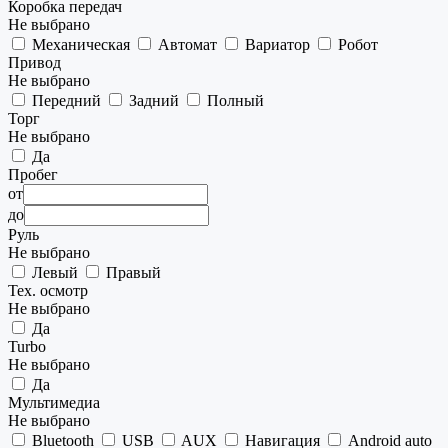
Коробка передач
Не выбрано
Механическая
Автомат
Вариатор
Робот
Привод
Не выбрано
Передний
Задний
Полный
Торг
Не выбрано
Да
Пробег
от
до
Руль
Не выбрано
Левый
Правый
Тех. осмотр
Не выбрано
Да
Turbo
Не выбрано
Да
Мультимедиа
Не выбрано
Bluetooth
USB
AUX
Навигация
Android auto