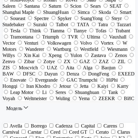
Saleen
Santana
Saturn
Scion
Sears
SEAT
Shanghai Maple
ShuangHuan
Simca
Skoda
Smart
Soueast
Spectre
Spyker
SsangYong
Steyr
Studebaker
Suzuki
Talbot
TATA
Tatra
Tazzari
Tesla
Think
Tianma
Tianye
Tofas
Trabant
Tramontana
Triumph
TVR
Ultima
Vauxhall
Vector
Venturi
Volkswagen
Volvo
Vortex
W
Motors
Wanderer
Wartburg
Westfield
Wiesmann
Willys
Xin Kai
Xpeng
Yulon
Zastava
Zenos
Zenvo
Zibar
Zotye
ZX
GAZ
ZAZ
ZIL
ZIS
Moscvich
UAZ
Aita
Alga
Baojun
BAW
DFSC
Dayun
Denza
DongFeng
EXEED
Enovate
Evergrande
GAC Trumpchi
HiPhi
Hongqi
Iran Khodro
Jetour
Jetta
Kaiyi
Karry
Leap Motor
Li
Seres
Shuanghuan
Tank
Voyah
Weltmeister
Wuling
Yema
ZEEKR
ВИС
Модель
Avella
Borrego
Cadenza
Capital
Carens
Carnival
Carstar
Ceed
Ceed GT
Cerato
Clarus