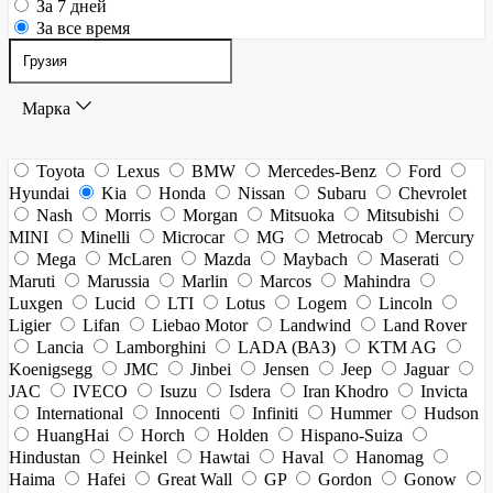
За 7 дней
За все время
Марка
Toyota
Lexus
BMW
Mercedes-Benz
Ford
Hyundai
Kia
Honda
Nissan
Subaru
Chevrolet
Nash
Morris
Morgan
Mitsuoka
Mitsubishi
MINI
Minelli
Microcar
MG
Metrocab
Mercury
Mega
McLaren
Mazda
Maybach
Maserati
Maruti
Marussia
Marlin
Marcos
Mahindra
Luxgen
Lucid
LTI
Lotus
Logem
Lincoln
Ligier
Lifan
Liebao Motor
Landwind
Land Rover
Lancia
Lamborghini
LADA (ВАЗ)
KTM AG
Koenigsegg
JMC
Jinbei
Jensen
Jeep
Jaguar
JAC
IVECO
Isuzu
Isdera
Iran Khodro
Invicta
International
Innocenti
Infiniti
Hummer
Hudson
HuangHai
Horch
Holden
Hispano-Suiza
Hindustan
Heinkel
Hawtai
Haval
Hanomag
Haima
Hafei
Great Wall
GP
Gordon
Gonow