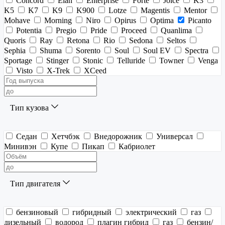
Concord
Elan
Enterprise
Forte
Joice
K3
K5
K7
K9
K900
Lotze
Magentis
Mentor
Mohave
Morning
Niro
Opirus
Optima
Picanto
Potentia
Pregio
Pride
Proceed
Quanlima
Quoris
Ray
Retona
Rio
Sedona
Seltos
Sephia
Shuma
Sorento
Soul
Soul EV
Spectra
Sportage
Stinger
Stonic
Telluride
Towner
Venga
Visto
X-Trek
XCeed
Тип кузова
Седан
Хетчбэк
Внедорожник
Универсал
Минивэн
Купе
Пикап
Кабриолет
Тип двигателя
бензиновый
гибридный
электрический
газ
дизельный
водород
плагин гибрид
газ
бензин/