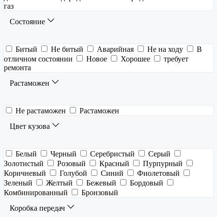
газ
Состояние
Битый
Не битый
Аварийная
Не на ходу
В
отличном состоянии
Новое
Хорошее
требует
ремонта
Растаможен
Не растаможен
Растаможен
Цвет кузова
Белый
Черный
Серебристый
Серый
Золотистый
Розовый
Красный
Пурпурный
Коричневый
Голубой
Синий
Фиолетовый
Зеленый
Желтый
Бежевый
Бордовый
Комбинированный
Бронзовый
Коробка передач