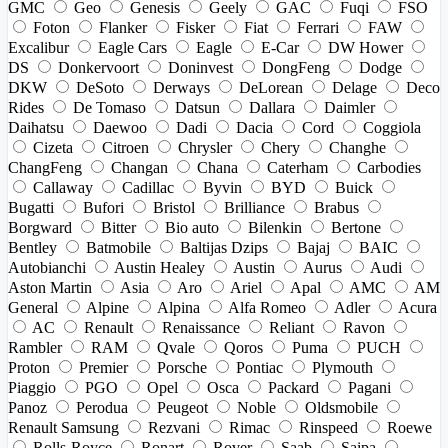
GMC
Geo
Genesis
Geely
GAC
Fuqi
FSO
Foton
Flanker
Fisker
Fiat
Ferrari
FAW
Excalibur
Eagle Cars
Eagle
E-Car
DW Hower
DS
Donkervoort
Doninvest
DongFeng
Dodge
DKW
DeSoto
Derways
DeLorean
Delage
Deco
Rides
De Tomaso
Datsun
Dallara
Daimler
Daihatsu
Daewoo
Dadi
Dacia
Cord
Coggiola
Cizeta
Citroen
Chrysler
Chery
Changhe
ChangFeng
Changan
Chana
Caterham
Carbodies
Callaway
Cadillac
Byvin
BYD
Buick
Bugatti
Bufori
Bristol
Brilliance
Brabus
Borgward
Bitter
Bio auto
Bilenkin
Bertone
Bentley
Batmobile
Baltijas Dzips
Bajaj
BAIC
Autobianchi
Austin Healey
Austin
Aurus
Audi
Aston Martin
Asia
Aro
Ariel
Apal
AMC
AM
General
Alpine
Alpina
Alfa Romeo
Adler
Acura
AC
Renault
Renaissance
Reliant
Ravon
Rambler
RAM
Qvale
Qoros
Puma
PUCH
Proton
Premier
Porsche
Pontiac
Plymouth
Piaggio
PGO
Opel
Osca
Packard
Pagani
Panoz
Perodua
Peugeot
Noble
Oldsmobile
Renault Samsung
Rezvani
Rimac
Rinspeed
Roewe
Rolls-Royce
Ronart
Rover
Saab
Saipa