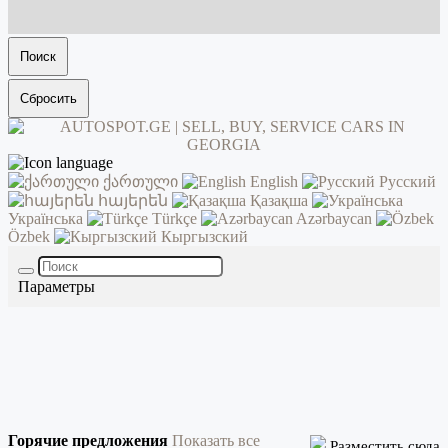
Поиск
Сбросить
ქართული
English
Русский
հայերեն
Қазақша
Українська
Türkçe
Azərbaycan
Özbek
Кыргызский
Параметры
Горячие предложения
Показать все
Разместить сюда