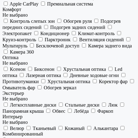
Apple CarPlay
Премиальная система
Комфорт
Не выбрано
Контроль слепых зон
Обогрев руля
Подогрев
передних сидений
Подогрев задних сидений
Электропакет
Кондиционер
Климат-контроль
Круиз-контроль
Парктроник
Вентиляция сидений
Мультируль
Бесключевой доступ
Камера заднего вида
Камера 360
Оптика
Не выбрано
Ксенон
Биксенон
Хрустальная оптика
Led
оптика
Лазерная оптика
Дневные ходовые огни
Противотуманки
Хрустальная оптика
Коректор фар
Омыватель фар
Обогрев зеркал
Экстерьер
Не выбрано
Легкосплавные диски
Стальные диски
Люк
Панорамная крыша
Обвес
Лебёда
Фаркоп
Интерьер
Не выбрано
Велюр
Тканьевый
Кожаный
Алькантара
Комбинированный