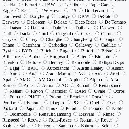
Fiat
Ferrari
FAW
Excalibur
Eagle Cars
Eagle
E-Car
DW Hower
DS
Donkervoort
Doninvest
DongFeng
Dodge
DKW
DeSoto
Derways
DeLorean
Delage
Deco Rides
De Tomaso
Datsun
Dallara
Daimler
Daihatsu
Daewoo
Dadi
Dacia
Cord
Coggiola
Cizeta
Citroen
Chrysler
Chery
Changhe
ChangFeng
Changan
Chana
Caterham
Carbodies
Callaway
Cadillac
Byvin
BYD
Buick
Bugatti
Bufori
Bristol
Brilliance
Brabus
Borgward
Bitter
Bio auto
Bilenkin
Bertone
Bentley
Batmobile
Baltijas Dzips
Bajaj
BAIC
Autobianchi
Austin Healey
Austin
Aurus
Audi
Aston Martin
Asia
Aro
Ariel
Apal
AMC
AM General
Alpine
Alpina
Alfa
Romeo
Adler
Acura
AC
Renault
Renaissance
Reliant
Ravon
Rambler
RAM
Qvale
Qoros
Puma
PUCH
Proton
Premier
Porsche
Pontiac
Plymouth
Piaggio
PGO
Opel
Osca
Packard
Pagani
Panoz
Perodua
Peugeot
Noble
Oldsmobile
Renault Samsung
Rezvani
Rimac
Rinspeed
Roewe
Rolls-Royce
Ronart
Rover
Saab
Saipa
Saleen
Santana
Saturn
Scion