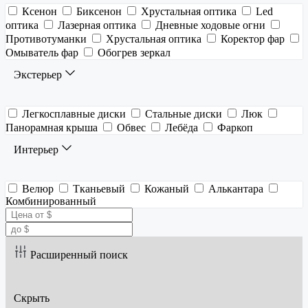
Ксенон
Биксенон
Хрустальная оптика
Led
оптика
Лазерная оптика
Дневные ходовые огни
Противотуманки
Хрустальная оптика
Коректор фар
Омыватель фар
Обогрев зеркал
Экстерьер
Легкосплавные диски
Стальные диски
Люк
Панорамная крыша
Обвес
Лебёда
Фаркоп
Интерьер
Велюр
Тканьевый
Кожаный
Алькантара
Комбинированный
Расширенный поиск
Скрыть