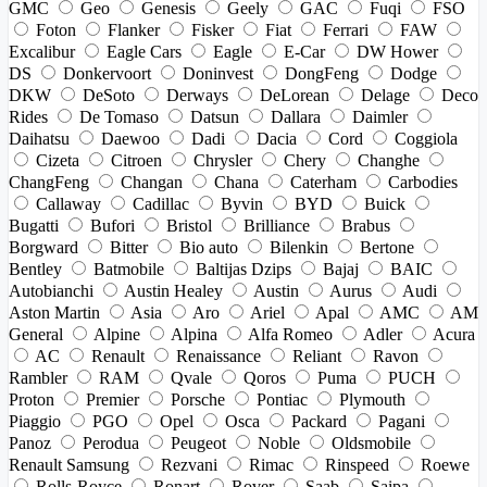
GMC
Geo
Genesis
Geely
GAC
Fuqi
FSO
Foton
Flanker
Fisker
Fiat
Ferrari
FAW
Excalibur
Eagle Cars
Eagle
E-Car
DW Hower
DS
Donkervoort
Doninvest
DongFeng
Dodge
DKW
DeSoto
Derways
DeLorean
Delage
Deco
Rides
De Tomaso
Datsun
Dallara
Daimler
Daihatsu
Daewoo
Dadi
Dacia
Cord
Coggiola
Cizeta
Citroen
Chrysler
Chery
Changhe
ChangFeng
Changan
Chana
Caterham
Carbodies
Callaway
Cadillac
Byvin
BYD
Buick
Bugatti
Bufori
Bristol
Brilliance
Brabus
Borgward
Bitter
Bio auto
Bilenkin
Bertone
Bentley
Batmobile
Baltijas Dzips
Bajaj
BAIC
Autobianchi
Austin Healey
Austin
Aurus
Audi
Aston Martin
Asia
Aro
Ariel
Apal
AMC
AM
General
Alpine
Alpina
Alfa Romeo
Adler
Acura
AC
Renault
Renaissance
Reliant
Ravon
Rambler
RAM
Qvale
Qoros
Puma
PUCH
Proton
Premier
Porsche
Pontiac
Plymouth
Piaggio
PGO
Opel
Osca
Packard
Pagani
Panoz
Perodua
Peugeot
Noble
Oldsmobile
Renault Samsung
Rezvani
Rimac
Rinspeed
Roewe
Rolls-Royce
Ronart
Rover
Saab
Saipa