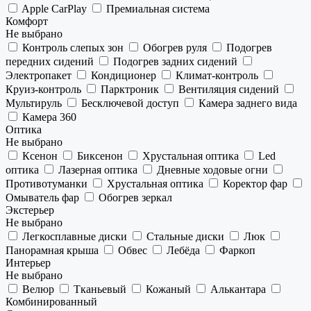
Apple CarPlay
Премиальная система
Комфорт
Не выбрано
Контроль слепых зон
Обогрев руля
Подогрев
передних сидений
Подогрев задних сидений
Электропакет
Кондиционер
Климат-контроль
Круиз-контроль
Парктроник
Вентиляция сидений
Мультируль
Бесключевой доступ
Камера заднего вида
Камера 360
Оптика
Не выбрано
Ксенон
Биксенон
Хрустальная оптика
Led
оптика
Лазерная оптика
Дневные ходовые огни
Противотуманки
Хрустальная оптика
Коректор фар
Омыватель фар
Обогрев зеркал
Экстерьер
Не выбрано
Легкосплавные диски
Стальные диски
Люк
Панорамная крыша
Обвес
Лебёда
Фаркоп
Интерьер
Не выбрано
Велюр
Тканьевый
Кожаный
Алькантара
Комбинированный