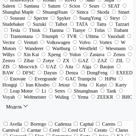
Saleen
Santana
Saturn
Scion
Sears
SEAT
Shanghai Maple
ShuangHuan
Simca
Skoda
Smart
Soueast
Spectre
Spyker
SsangYong
Steyr
Studebaker
Suzuki
Talbot
TATA
Tatra
Tazzari
Tesla
Think
Tianma
Tianye
Tofas
Trabant
Tramontana
Triumph
TVR
Ultima
Vauxhall
Vector
Venturi
Volkswagen
Volvo
Vortex
W
Motors
Wanderer
Wartburg
Westfield
Wiesmann
Willys
Xin Kai
Xpeng
Yulon
Zastava
Zenos
Zenvo
Zibar
Zotye
ZX
GAZ
ZAZ
ZIL
ZIS
Moscvich
UAZ
Aita
Alga
Baojun
BAW
DFSC
Dayun
Denza
DongFeng
EXEED
Enovate
Evergrande
GAC Trumpchi
HiPhi
Hongqi
Iran Khodro
Jetour
Jetta
Kaiyi
Karry
Leap Motor
Li
Seres
Shuanghuan
Tank
Voyah
Weltmeister
Wuling
Yema
ZEEKR
ВИС
Модель
Avella
Borrego
Cadenza
Capital
Carens
Carnival
Carstar
Ceed
Ceed GT
Cerato
Clarus