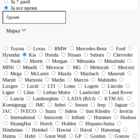
За 7 дней
За все время
Марка
Toyota
Lexus
BMW
Mercedes-Benz
Ford
Hyundai
Kia
Honda
Nissan
Subaru
Chevrolet
Nash
Morris
Morgan
Mitsuoka
Mitsubishi
MINI
Minelli
Microcar
MG
Metrocab
Mercury
Mega
McLaren
Mazda
Maybach
Maserati
Maruti
Marussia
Marlin
Marcos
Mahindra
Luxgen
Lucid
LTI
Lotus
Logem
Lincoln
Ligier
Lifan
Liebao Motor
Landwind
Land Rover
Lancia
Lamborghini
LADA (ВАЗ)
KTM AG
Koenigsegg
JMC
Jinbei
Jensen
Jeep
Jaguar
JAC
IVECO
Isuzu
Isdera
Iran Khodro
Invicta
International
Innocenti
Infiniti
Hummer
Hudson
HuangHai
Horch
Holden
Hispano-Suiza
Hindustan
Heinkel
Hawtai
Haval
Hanomag
Haima
Hafei
Great Wall
GP
Gordon
Gonow