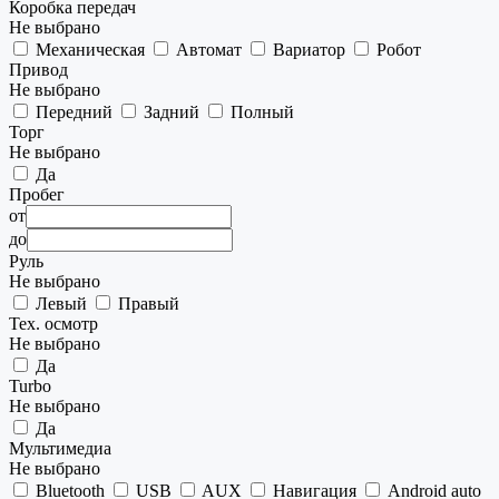
Коробка передач
Не выбрано
Механическая
Автомат
Вариатор
Робот
Привод
Не выбрано
Передний
Задний
Полный
Торг
Не выбрано
Да
Пробег
от
до
Руль
Не выбрано
Левый
Правый
Тех. осмотр
Не выбрано
Да
Turbo
Не выбрано
Да
Мультимедиа
Не выбрано
Bluetooth
USB
AUX
Навигация
Android auto