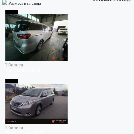
Разместить сюда
Тбилиси
Тбилиси
Kia
Carnival
2018
10,000 $
Тбилиси
Тбилиси
Toyota
Sienna
2015