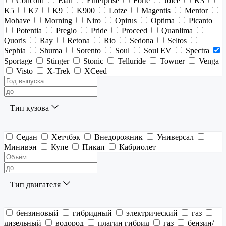
Concord
Elan
Enterprise
Forte
Joice
K3
K5
K7
K9
K900
Lotze
Magentis
Mentor
Mohave
Morning
Niro
Opirus
Optima
Picanto
Potentia
Pregio
Pride
Proceed
Quanlima
Quoris
Ray
Retona
Rio
Sedona
Seltos
Sephia
Shuma
Sorento
Soul
Soul EV
Spectra
Sportage
Stinger
Stonic
Telluride
Towner
Venga
Visto
X-Trek
XCeed
Тип кузова
Седан
Хетчбэк
Внедорожник
Универсал
Минивэн
Купе
Пикап
Кабриолет
Тип двигателя
бензиновый
гибридный
электрический
газ
дизельный
водород
плагин гибрид
газ
бензин/