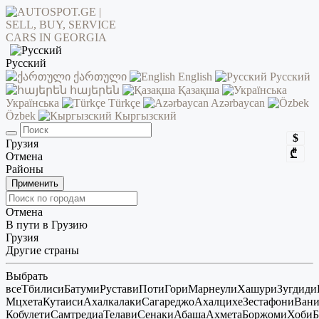
Русский
ქართული
English
Русский
հայերեն
Қазақша
Українська
Türkçe
Azərbaycan
Özbek
Кыргызский
$
Грузия
₾
Отмена
Районы
Применить
Отмена
В пути в Грузию
Грузия
Другие страны
Выбрать
все
Тбилиси
Батуми
Рустави
Поти
Гори
Марнеули
Хашури
Зугдиди
Мцхета
Кутаиси
Ахалкалаки
Сагареджо
Ахалцихе
Зестафони
Ван
Кобулети
Самтредиа
Телави
Сенаки
Абаша
Ахмета
Боржоми
Хоби
Б