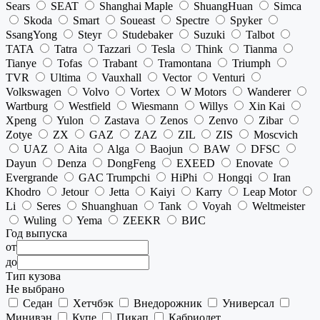
Sears
SEAT
Shanghai Maple
ShuangHuan
Simca
Skoda
Smart
Soueast
Spectre
Spyker
SsangYong
Steyr
Studebaker
Suzuki
Talbot
TATA
Tatra
Tazzari
Tesla
Think
Tianma
Tianye
Tofas
Trabant
Tramontana
Triumph
TVR
Ultima
Vauxhall
Vector
Venturi
Volkswagen
Volvo
Vortex
W Motors
Wanderer
Wartburg
Westfield
Wiesmann
Willys
Xin Kai
Xpeng
Yulon
Zastava
Zenos
Zenvo
Zibar
Zotye
ZX
GAZ
ZAZ
ZIL
ZIS
Moscvich
UAZ
Aita
Alga
Baojun
BAW
DFSC
Dayun
Denza
DongFeng
EXEED
Enovate
Evergrande
GAC Trumpchi
HiPhi
Hongqi
Iran
Khodro
Jetour
Jetta
Kaiyi
Karry
Leap Motor
Li
Seres
Shuanghuan
Tank
Voyah
Weltmeister
Wuling
Yema
ZEEKR
ВИС
Год выпуска
от
до
Тип кузова
Не выбрано
Седан
Хетчбэк
Внедорожник
Универсал
Минивэн
Купе
Пикап
Кабриолет