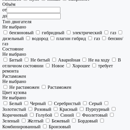
Объём
от
до
Тип двигателя
Не выбрано
бензиновый
гибридный
электрический
газ
дизельный
водород
плагин гибрид
газ
бензин/
газ
Состояние
Не выбрано
Битый
Не битый
Аварийная
Не на ходу
В
отличном состоянии
Новое
Хорошее
требует
ремонта
Растаможен
Не выбрано
Не растаможен
Растаможен
Цвет кузова
Не выбрано
Белый
Черный
Серебристый
Серый
Золотистый
Розовый
Красный
Пурпурный
Коричневый
Голубой
Синий
Фиолетовый
Зеленый
Желтый
Бежевый
Бордовый
Комбинированный
Бронзовый