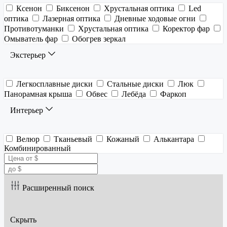
Ксенон
Биксенон
Хрустальная оптика
Led
оптика
Лазерная оптика
Дневные ходовые огни
Противотуманки
Хрустальная оптика
Коректор фар
Омыватель фар
Обогрев зеркал
Экстерьер
Легкосплавные диски
Стальные диски
Люк
Панорамная крыша
Обвес
Лебёда
Фаркоп
Интерьер
Велюр
Тканьевый
Кожаный
Алькантара
Комбинированный
Расширенный поиск
Скрыть