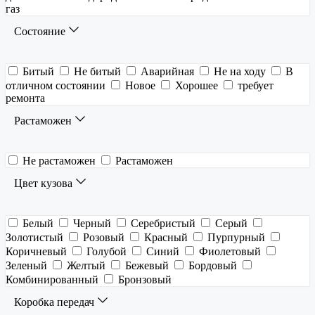
газ
Состояние
Битый
Не битый
Аварийная
Не на ходу
В
отличном состоянии
Новое
Хорошее
требует
ремонта
Растаможен
Не растаможен
Растаможен
Цвет кузова
Белый
Черный
Серебристый
Серый
Золотистый
Розовый
Красный
Пурпурный
Коричневый
Голубой
Синий
Фиолетовый
Зеленый
Желтый
Бежевый
Бордовый
Комбинированный
Бронзовый
Коробка передач