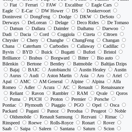
Fiat
Ferrari
FAW
Excalibur
Eagle Cars
Eagle
E-Car
DW Hower
DS
Donkervoort
Doninvest
DongFeng
Dodge
DKW
DeSoto
Derways
DeLorean
Delage
Deco Rides
De Tomaso
Datsun
Dallara
Daimler
Daihatsu
Daewoo
Dadi
Dacia
Cord
Coggiola
Cizeta
Citroen
Chrysler
Chery
Changhe
ChangFeng
Changan
Chana
Caterham
Carbodies
Callaway
Cadillac
Byvin
BYD
Buick
Bugatti
Bufori
Bristol
Brilliance
Brabus
Borgward
Bitter
Bio auto
Bilenkin
Bertone
Bentley
Batmobile
Baltijas Dzips
Bajaj
BAIC
Autobianchi
Austin Healey
Austin
Aurus
Audi
Aston Martin
Asia
Aro
Ariel
Apal
AMC
AM General
Alpine
Alpina
Alfa
Romeo
Adler
Acura
AC
Renault
Renaissance
Reliant
Ravon
Rambler
RAM
Qvale
Qoros
Puma
PUCH
Proton
Premier
Porsche
Pontiac
Plymouth
Piaggio
PGO
Opel
Osca
Packard
Pagani
Panoz
Perodua
Peugeot
Noble
Oldsmobile
Renault Samsung
Rezvani
Rimac
Rinspeed
Roewe
Rolls-Royce
Ronart
Rover
Saab
Saipa
Saleen
Santana
Saturn
Scion