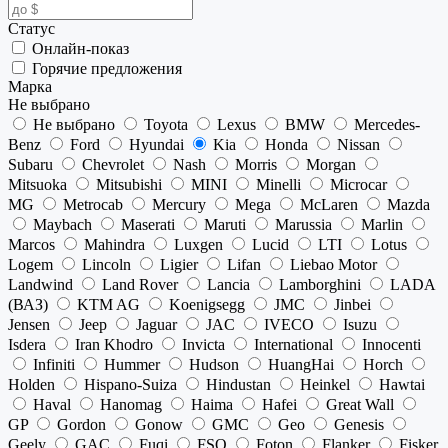
Статус
Онлайн-показ
Горячие предложения
Марка
Не выбрано
Не выбрано
Toyota
Lexus
BMW
Mercedes-
Benz
Ford
Hyundai
Kia
Honda
Nissan
Subaru
Chevrolet
Nash
Morris
Morgan
Mitsuoka
Mitsubishi
MINI
Minelli
Microcar
MG
Metrocab
Mercury
Mega
McLaren
Mazda
Maybach
Maserati
Maruti
Marussia
Marlin
Marcos
Mahindra
Luxgen
Lucid
LTI
Lotus
Logem
Lincoln
Ligier
Lifan
Liebao Motor
Landwind
Land Rover
Lancia
Lamborghini
LADA
(ВАЗ)
KTM AG
Koenigsegg
JMC
Jinbei
Jensen
Jeep
Jaguar
JAC
IVECO
Isuzu
Isdera
Iran Khodro
Invicta
International
Innocenti
Infiniti
Hummer
Hudson
HuangHai
Horch
Holden
Hispano-Suiza
Hindustan
Heinkel
Hawtai
Haval
Hanomag
Haima
Hafei
Great Wall
GP
Gordon
Gonow
GMC
Geo
Genesis
Geely
GAC
Fuqi
FSO
Foton
Flanker
Fisker