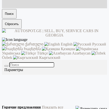
Поиск
Сбросить
ქართული
English
Русский
հայերեն
Қазақша
Українська
Türkçe
Azərbaycan
Özbek
Кыргызский
Параметры
Горячие предложения
Показать все
Разместить сюда