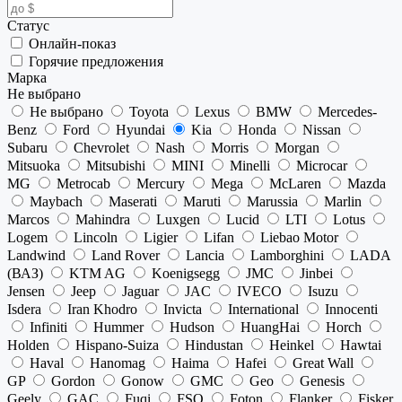
Статус
Онлайн-показ
Горячие предложения
Марка
Не выбрано
Не выбрано
Toyota
Lexus
BMW
Mercedes-
Benz
Ford
Hyundai
Kia
Honda
Nissan
Subaru
Chevrolet
Nash
Morris
Morgan
Mitsuoka
Mitsubishi
MINI
Minelli
Microcar
MG
Metrocab
Mercury
Mega
McLaren
Mazda
Maybach
Maserati
Maruti
Marussia
Marlin
Marcos
Mahindra
Luxgen
Lucid
LTI
Lotus
Logem
Lincoln
Ligier
Lifan
Liebao Motor
Landwind
Land Rover
Lancia
Lamborghini
LADA
(ВАЗ)
KTM AG
Koenigsegg
JMC
Jinbei
Jensen
Jeep
Jaguar
JAC
IVECO
Isuzu
Isdera
Iran Khodro
Invicta
International
Innocenti
Infiniti
Hummer
Hudson
HuangHai
Horch
Holden
Hispano-Suiza
Hindustan
Heinkel
Hawtai
Haval
Hanomag
Haima
Hafei
Great Wall
GP
Gordon
Gonow
GMC
Geo
Genesis
Geely
GAC
Fuqi
FSO
Foton
Flanker
Fisker