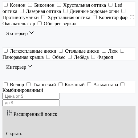
Ксенон
Биксенон
Хрустальная оптика
Led
оптика
Лазерная оптика
Дневные ходовые огни
Противотуманки
Хрустальная оптика
Коректор фар
Омыватель фар
Обогрев зеркал
Экстерьер
Легкосплавные диски
Стальные диски
Люк
Панорамная крыша
Обвес
Лебёда
Фаркоп
Интерьер
Велюр
Тканьевый
Кожаный
Алькантара
Комбинированный
Расширенный поиск
Скрыть