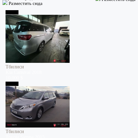
Разместить сюда
Тбилиси
Тбилиси
Kia
Carnival
2018
10,000 $
Тбилиси
Тбилиси
Toyota
Sienna
2015