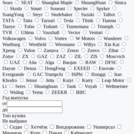
Sears
SEAT
Shanghai Maple
ShuangHuan
Simca
Skoda
Smart
Soueast
Spectre
Spyker
SsangYong
Steyr
Studebaker
Suzuki
Talbot
TATA
Tatra
Tazzari
Tesla
Think
Tianma
Tianye
Tofas
Trabant
Tramontana
Triumph
TVR
Ultima
Vauxhall
Vector
Venturi
Volkswagen
Volvo
Vortex
W Motors
Wanderer
Wartburg
Westfield
Wiesmann
Willys
Xin Kai
Xpeng
Yulon
Zastava
Zenos
Zenvo
Zibar
Zotye
ZX
GAZ
ZAZ
ZIL
ZIS
Moscvich
UAZ
Aita
Alga
Baojun
BAW
DFSC
Dayun
Denza
DongFeng
EXEED
Enovate
Evergrande
GAC Trumpchi
HiPhi
Hongqi
Iran
Khodro
Jetour
Jetta
Kaiyi
Karry
Leap Motor
Li
Seres
Shuanghuan
Tank
Voyah
Weltmeister
Wuling
Yema
ZEEKR
ВИС
Год выпуска
от
до
Тип кузова
Не выбрано
Седан
Хетчбэк
Внедорожник
Универсал
Минивэн
Купе
Пикап
Кабриолет