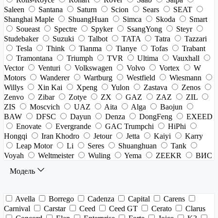
Saleen
Santana
Saturn
Scion
Sears
SEAT
Shanghai Maple
ShuangHuan
Simca
Skoda
Smart
Soueast
Spectre
Spyker
SsangYong
Steyr
Studebaker
Suzuki
Talbot
TATA
Tatra
Tazzari
Tesla
Think
Tianma
Tianye
Tofas
Trabant
Tramontana
Triumph
TVR
Ultima
Vauxhall
Vector
Venturi
Volkswagen
Volvo
Vortex
W
Motors
Wanderer
Wartburg
Westfield
Wiesmann
Willys
Xin Kai
Xpeng
Yulon
Zastava
Zenos
Zenvo
Zibar
Zotye
ZX
GAZ
ZAZ
ZIL
ZIS
Moscvich
UAZ
Aita
Alga
Baojun
BAW
DFSC
Dayun
Denza
DongFeng
EXEED
Enovate
Evergrande
GAC Trumpchi
HiPhi
Hongqi
Iran Khodro
Jetour
Jetta
Kaiyi
Karry
Leap Motor
Li
Seres
Shuanghuan
Tank
Voyah
Weltmeister
Wuling
Yema
ZEEKR
ВИС
Модель
Avella
Borrego
Cadenza
Capital
Carens
Carnival
Carstar
Ceed
Ceed GT
Cerato
Clarus