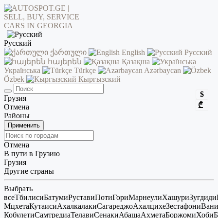
Русский
ქართული
English
Русский
հայերեն
Қазақша
Українська
Türkçe
Azərbaycan
Özbek
Кыргызский
$
Грузия
₾
Отмена
Районы
Применить
Отмена
В пути в Грузию
Грузия
Другие страны
Выбрать
все
Тбилиси
Батуми
Рустави
Поти
Гори
Марнеули
Хашури
Зугдиди
Мцхета
Кутаиси
Ахалкалаки
Сагареджо
Ахалцихе
Зестафони
Ван
Кобулети
Самтредиа
Телави
Сенаки
Абаша
Ахмета
Боржоми
Хоби
Б