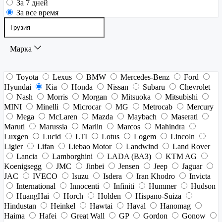
За 7 дней
За все время
Марка
Toyota
Lexus
BMW
Mercedes-Benz
Ford
Hyundai
Kia
Honda
Nissan
Subaru
Chevrolet
Nash
Morris
Morgan
Mitsuoka
Mitsubishi
MINI
Minelli
Microcar
MG
Metrocab
Mercury
Mega
McLaren
Mazda
Maybach
Maserati
Maruti
Marussia
Marlin
Marcos
Mahindra
Luxgen
Lucid
LTI
Lotus
Logem
Lincoln
Ligier
Lifan
Liebao Motor
Landwind
Land Rover
Lancia
Lamborghini
LADA (ВАЗ)
KTM AG
Koenigsegg
JMC
Jinbei
Jensen
Jeep
Jaguar
JAC
IVECO
Isuzu
Isdera
Iran Khodro
Invicta
International
Innocenti
Infiniti
Hummer
Hudson
HuangHai
Horch
Holden
Hispano-Suiza
Hindustan
Heinkel
Hawtai
Haval
Hanomag
Haima
Hafei
Great Wall
GP
Gordon
Gonow