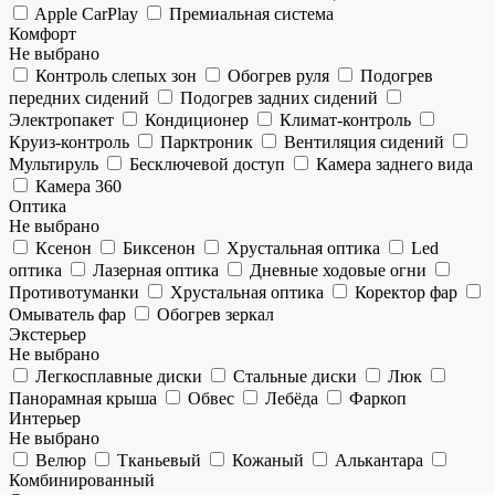
Apple CarPlay
Премиальная система
Комфорт
Не выбрано
Контроль слепых зон
Обогрев руля
Подогрев
передних сидений
Подогрев задних сидений
Электропакет
Кондиционер
Климат-контроль
Круиз-контроль
Парктроник
Вентиляция сидений
Мультируль
Бесключевой доступ
Камера заднего вида
Камера 360
Оптика
Не выбрано
Ксенон
Биксенон
Хрустальная оптика
Led
оптика
Лазерная оптика
Дневные ходовые огни
Противотуманки
Хрустальная оптика
Коректор фар
Омыватель фар
Обогрев зеркал
Экстерьер
Не выбрано
Легкосплавные диски
Стальные диски
Люк
Панорамная крыша
Обвес
Лебёда
Фаркоп
Интерьер
Не выбрано
Велюр
Тканьевый
Кожаный
Алькантара
Комбинированный