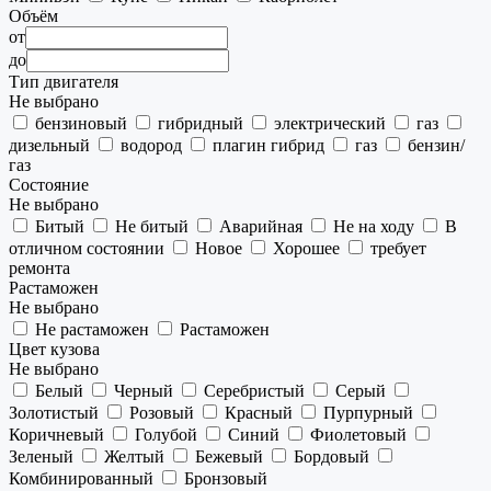
Объём
от
до
Тип двигателя
Не выбрано
бензиновый
гибридный
электрический
газ
дизельный
водород
плагин гибрид
газ
бензин/
газ
Состояние
Не выбрано
Битый
Не битый
Аварийная
Не на ходу
В
отличном состоянии
Новое
Хорошее
требует
ремонта
Растаможен
Не выбрано
Не растаможен
Растаможен
Цвет кузова
Не выбрано
Белый
Черный
Серебристый
Серый
Золотистый
Розовый
Красный
Пурпурный
Коричневый
Голубой
Синий
Фиолетовый
Зеленый
Желтый
Бежевый
Бордовый
Комбинированный
Бронзовый