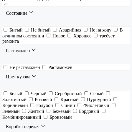
газ
Состояние
Битый
Не битый
Аварийная
Не на ходу
В
отличном состоянии
Новое
Хорошее
требует
ремонта
Растаможен
Не растаможен
Растаможен
Цвет кузова
Белый
Черный
Серебристый
Серый
Золотистый
Розовый
Красный
Пурпурный
Коричневый
Голубой
Синий
Фиолетовый
Зеленый
Желтый
Бежевый
Бордовый
Комбинированный
Бронзовый
Коробка передач