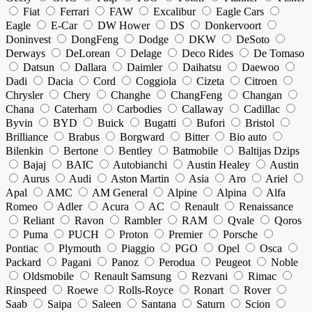
Fiat
Ferrari
FAW
Excalibur
Eagle Cars
Eagle
E-Car
DW Hower
DS
Donkervoort
Doninvest
DongFeng
Dodge
DKW
DeSoto
Derways
DeLorean
Delage
Deco Rides
De Tomaso
Datsun
Dallara
Daimler
Daihatsu
Daewoo
Dadi
Dacia
Cord
Coggiola
Cizeta
Citroen
Chrysler
Chery
Changhe
ChangFeng
Changan
Chana
Caterham
Carbodies
Callaway
Cadillac
Byvin
BYD
Buick
Bugatti
Bufori
Bristol
Brilliance
Brabus
Borgward
Bitter
Bio auto
Bilenkin
Bertone
Bentley
Batmobile
Baltijas Dzips
Bajaj
BAIC
Autobianchi
Austin Healey
Austin
Aurus
Audi
Aston Martin
Asia
Aro
Ariel
Apal
AMC
AM General
Alpine
Alpina
Alfa
Romeo
Adler
Acura
AC
Renault
Renaissance
Reliant
Ravon
Rambler
RAM
Qvale
Qoros
Puma
PUCH
Proton
Premier
Porsche
Pontiac
Plymouth
Piaggio
PGO
Opel
Osca
Packard
Pagani
Panoz
Perodua
Peugeot
Noble
Oldsmobile
Renault Samsung
Rezvani
Rimac
Rinspeed
Roewe
Rolls-Royce
Ronart
Rover
Saab
Saipa
Saleen
Santana
Saturn
Scion