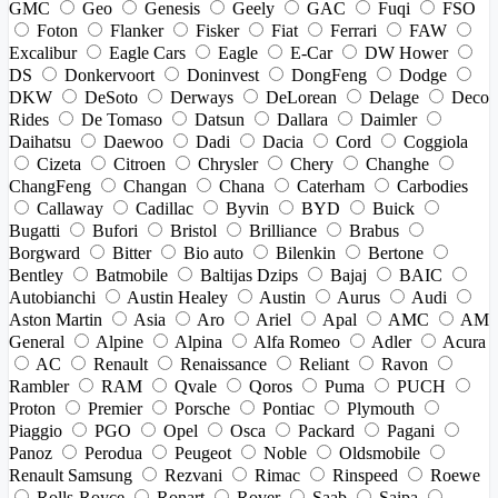
GMC
Geo
Genesis
Geely
GAC
Fuqi
FSO
Foton
Flanker
Fisker
Fiat
Ferrari
FAW
Excalibur
Eagle Cars
Eagle
E-Car
DW Hower
DS
Donkervoort
Doninvest
DongFeng
Dodge
DKW
DeSoto
Derways
DeLorean
Delage
Deco
Rides
De Tomaso
Datsun
Dallara
Daimler
Daihatsu
Daewoo
Dadi
Dacia
Cord
Coggiola
Cizeta
Citroen
Chrysler
Chery
Changhe
ChangFeng
Changan
Chana
Caterham
Carbodies
Callaway
Cadillac
Byvin
BYD
Buick
Bugatti
Bufori
Bristol
Brilliance
Brabus
Borgward
Bitter
Bio auto
Bilenkin
Bertone
Bentley
Batmobile
Baltijas Dzips
Bajaj
BAIC
Autobianchi
Austin Healey
Austin
Aurus
Audi
Aston Martin
Asia
Aro
Ariel
Apal
AMC
AM
General
Alpine
Alpina
Alfa Romeo
Adler
Acura
AC
Renault
Renaissance
Reliant
Ravon
Rambler
RAM
Qvale
Qoros
Puma
PUCH
Proton
Premier
Porsche
Pontiac
Plymouth
Piaggio
PGO
Opel
Osca
Packard
Pagani
Panoz
Perodua
Peugeot
Noble
Oldsmobile
Renault Samsung
Rezvani
Rimac
Rinspeed
Roewe
Rolls-Royce
Ronart
Rover
Saab
Saipa