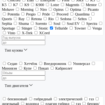
Concord
Elan
Enterprise
Forte
Joice
K3
K5
K7
K9
K900
Lotze
Magentis
Mentor
Mohave
Morning
Niro
Opirus
Optima
Picanto
Potentia
Pregio
Pride
Proceed
Quanlima
Quoris
Ray
Retona
Rio
Sedona
Seltos
Sephia
Shuma
Sorento
Soul
Soul EV
Spectra
Sportage
Stinger
Stonic
Telluride
Towner
Venga
Visto
X-Trek
XCeed
Тип кузова
Седан
Хетчбэк
Внедорожник
Универсал
Минивэн
Купе
Пикап
Кабриолет
Тип двигателя
бензиновый
гибридный
электрический
газ
дизельный
водород
плагин гибрид
газ
бензин/