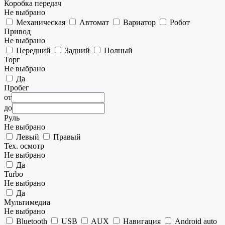
Коробка передач
Не выбрано
Механическая
Автомат
Вариатор
Робот
Привод
Не выбрано
Передний
Задний
Полный
Торг
Не выбрано
Да
Пробег
от
до
Руль
Не выбрано
Левый
Правый
Тех. осмотр
Не выбрано
Да
Turbo
Не выбрано
Да
Мультимедиа
Не выбрано
Bluetooth
USB
AUX
Навигация
Android auto