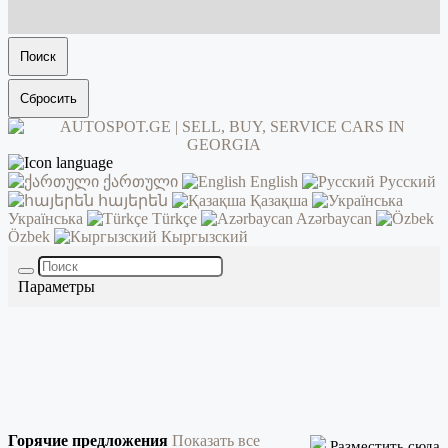
Поиск
Сбросить
ქართული
English
Русский
հայերեն
Қазақша
Українська
Türkçe
Azərbaycan
Özbek
Кыргызский
Параметры
Горячие предложения
Показать все
Разместить сюда