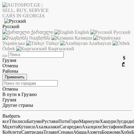
Русский
ქართული
English
Русский
հայերեն
Қазақша
Українська
Türkçe
Azərbaycan
Özbek
Кыргызский
$
Грузия
₾
Отмена
Районы
Применить
Отмена
В пути в Грузию
Грузия
Другие страны
Выбрать
все
Тбилиси
Батуми
Рустави
Поти
Гори
Марнеули
Хашури
Зугдиди
Мцхета
Кутаиси
Ахалкалаки
Сагареджо
Ахалцихе
Зестафони
Ван
Кобулети
Самтредиа
Телави
Сенаки
Абаша
Ахмета
Боржоми
Хоби
Б