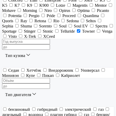
Concord
Elan
Enterprise
Forte
Joice
K3
K5
K7
K9
K900
Lotze
Magentis
Mentor
Mohave
Morning
Niro
Opirus
Optima
Picanto
Potentia
Pregio
Pride
Proceed
Quanlima
Quoris
Ray
Retona
Rio
Sedona
Seltos
Sephia
Shuma
Sorento
Soul
Soul EV
Spectra
Sportage
Stinger
Stonic
Telluride
Towner
Venga
Visto
X-Trek
XCeed
Тип кузова
Седан
Хетчбэк
Внедорожник
Универсал
Минивэн
Купе
Пикап
Кабриолет
Тип двигателя
бензиновый
гибридный
электрический
газ
дизельный
водород
плагин гибрид
газ
бензин/