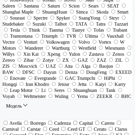
Saleen
Santana
Saturn
Scion
Sears
SEAT
Shanghai Maple
ShuangHuan
Simca
Skoda
Smart
Soueast
Spectre
Spyker
SsangYong
Steyr
Studebaker
Suzuki
Talbot
TATA
Tatra
Tazzari
Tesla
Think
Tianma
Tianye
Tofas
Trabant
Tramontana
Triumph
TVR
Ultima
Vauxhall
Vector
Venturi
Volkswagen
Volvo
Vortex
W
Motors
Wanderer
Wartburg
Westfield
Wiesmann
Willys
Xin Kai
Xpeng
Yulon
Zastava
Zenos
Zenvo
Zibar
Zotye
ZX
GAZ
ZAZ
ZIL
ZIS
Moscvich
UAZ
Aita
Alga
Baojun
BAW
DFSC
Dayun
Denza
DongFeng
EXEED
Enovate
Evergrande
GAC Trumpchi
HiPhi
Hongqi
Iran Khodro
Jetour
Jetta
Kaiyi
Karry
Leap Motor
Li
Seres
Shuanghuan
Tank
Voyah
Weltmeister
Wuling
Yema
ZEEKR
ВИС
Модель
Avella
Borrego
Cadenza
Capital
Carens
Carnival
Carstar
Ceed
Ceed GT
Cerato
Clarus