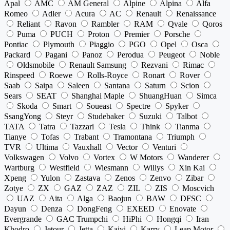
Apal
AMC
AM General
Alpine
Alpina
Alfa
Romeo
Adler
Acura
AC
Renault
Renaissance
Reliant
Ravon
Rambler
RAM
Qvale
Qoros
Puma
PUCH
Proton
Premier
Porsche
Pontiac
Plymouth
Piaggio
PGO
Opel
Osca
Packard
Pagani
Panoz
Perodua
Peugeot
Noble
Oldsmobile
Renault Samsung
Rezvani
Rimac
Rinspeed
Roewe
Rolls-Royce
Ronart
Rover
Saab
Saipa
Saleen
Santana
Saturn
Scion
Sears
SEAT
Shanghai Maple
ShuangHuan
Simca
Skoda
Smart
Soueast
Spectre
Spyker
SsangYong
Steyr
Studebaker
Suzuki
Talbot
TATA
Tatra
Tazzari
Tesla
Think
Tianma
Tianye
Tofas
Trabant
Tramontana
Triumph
TVR
Ultima
Vauxhall
Vector
Venturi
Volkswagen
Volvo
Vortex
W Motors
Wanderer
Wartburg
Westfield
Wiesmann
Willys
Xin Kai
Xpeng
Yulon
Zastava
Zenos
Zenvo
Zibar
Zotye
ZX
GAZ
ZAZ
ZIL
ZIS
Moscvich
UAZ
Aita
Alga
Baojun
BAW
DFSC
Dayun
Denza
DongFeng
EXEED
Enovate
Evergrande
GAC Trumpchi
HiPhi
Hongqi
Iran
Khodro
Jetour
Jetta
Kaiyi
Karry
Leap Motor