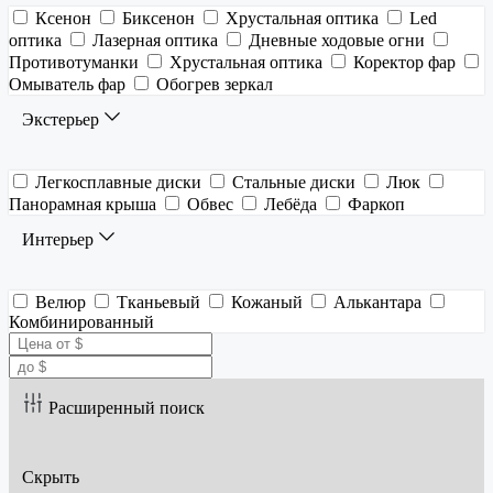
Ксенон
Биксенон
Хрустальная оптика
Led
оптика
Лазерная оптика
Дневные ходовые огни
Противотуманки
Хрустальная оптика
Коректор фар
Омыватель фар
Обогрев зеркал
Экстерьер
Легкосплавные диски
Стальные диски
Люк
Панорамная крыша
Обвес
Лебёда
Фаркоп
Интерьер
Велюр
Тканьевый
Кожаный
Алькантара
Комбинированный
Расширенный поиск
Скрыть