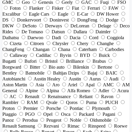
GMC
Geo
Genesis
Geely
GAC
Fuqi
FSO
Foton
Flanker
Fisker
Fiat
Ferrari
FAW
Excalibur
Eagle Cars
Eagle
E-Car
DW Hower
DS
Donkervoort
Doninvest
DongFeng
Dodge
DKW
DeSoto
Derways
DeLorean
Delage
Deco
Rides
De Tomaso
Datsun
Dallara
Daimler
Daihatsu
Daewoo
Dadi
Dacia
Cord
Coggiola
Cizeta
Citroen
Chrysler
Chery
Changhe
ChangFeng
Changan
Chana
Caterham
Carbodies
Callaway
Cadillac
Byvin
BYD
Buick
Bugatti
Bufori
Bristol
Brilliance
Brabus
Borgward
Bitter
Bio auto
Bilenkin
Bertone
Bentley
Batmobile
Baltijas Dzips
Bajaj
BAIC
Autobianchi
Austin Healey
Austin
Aurus
Audi
Aston Martin
Asia
Aro
Ariel
Apal
AMC
AM
General
Alpine
Alpina
Alfa Romeo
Adler
Acura
AC
Renault
Renaissance
Reliant
Ravon
Rambler
RAM
Qvale
Qoros
Puma
PUCH
Proton
Premier
Porsche
Pontiac
Plymouth
Piaggio
PGO
Opel
Osca
Packard
Pagani
Panoz
Perodua
Peugeot
Noble
Oldsmobile
Renault Samsung
Rezvani
Rimac
Rinspeed
Roewe
Rolls-Royce
Ronart
Rover
Saab
Saipa