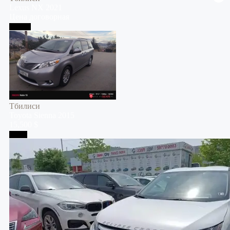
Lexus
NX
2021
Цена договорная
Тбилиси
Тбилиси
Toyota
Sienna
2015
15,500 $
Телави