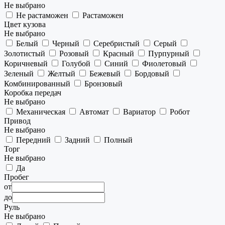
Не выбрано
Не растаможен
Растаможен
Цвет кузова
Не выбрано
Белый
Черный
Серебристый
Серый
Золотистый
Розовый
Красный
Пурпурный
Коричневый
Голубой
Синий
Фиолетовый
Зеленый
Желтый
Бежевый
Бордовый
Комбинированный
Бронзовый
Коробка передач
Не выбрано
Механическая
Автомат
Вариатор
Робот
Привод
Не выбрано
Передний
Задний
Полный
Торг
Не выбрано
Да
Пробег
от
до
Руль
Не выбрано