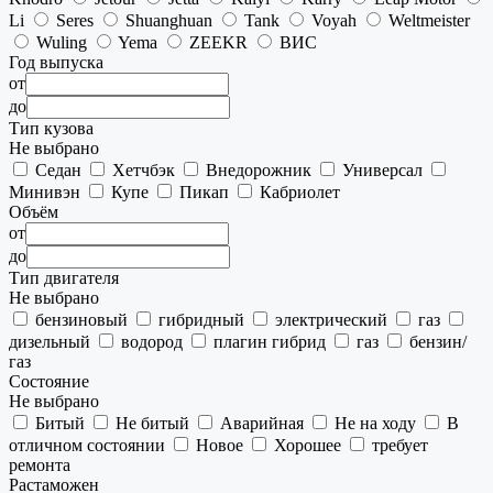
Li
Seres
Shuanghuan
Tank
Voyah
Weltmeister
Wuling
Yema
ZEEKR
ВИС
Год выпуска
от
до
Тип кузова
Не выбрано
Седан
Хетчбэк
Внедорожник
Универсал
Минивэн
Купе
Пикап
Кабриолет
Объём
от
до
Тип двигателя
Не выбрано
бензиновый
гибридный
электрический
газ
дизельный
водород
плагин гибрид
газ
бензин/
газ
Состояние
Не выбрано
Битый
Не битый
Аварийная
Не на ходу
В
отличном состоянии
Новое
Хорошее
требует
ремонта
Растаможен