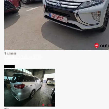
Телави
Mitsubishi
Eclipse
2019
17,530 $
Тбилиси