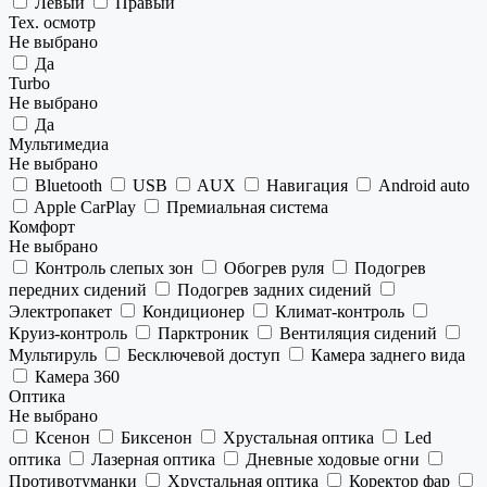
Левый
Правый
Тех. осмотр
Не выбрано
Да
Turbo
Не выбрано
Да
Мультимедиа
Не выбрано
Bluetooth
USB
AUX
Навигация
Android auto
Apple CarPlay
Премиальная система
Комфорт
Не выбрано
Контроль слепых зон
Обогрев руля
Подогрев
передних сидений
Подогрев задних сидений
Электропакет
Кондиционер
Климат-контроль
Круиз-контроль
Парктроник
Вентиляция сидений
Мультируль
Бесключевой доступ
Камера заднего вида
Камера 360
Оптика
Не выбрано
Ксенон
Биксенон
Хрустальная оптика
Led
оптика
Лазерная оптика
Дневные ходовые огни
Противотуманки
Хрустальная оптика
Коректор фар