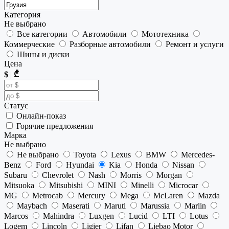
Категория
Не выбрано
Все категории
Автомобили
Мототехника
Коммерческие
Разборные автомобили
Ремонт и услуги
Шины и диски
Цена
$
|
₾
Статус
Онлайн-показ
Горячие предложения
Марка
Не выбрано
Не выбрано
Toyota
Lexus
BMW
Mercedes-
Benz
Ford
Hyundai
Kia
Honda
Nissan
Subaru
Chevrolet
Nash
Morris
Morgan
Mitsuoka
Mitsubishi
MINI
Minelli
Microcar
MG
Metrocab
Mercury
Mega
McLaren
Mazda
Maybach
Maserati
Maruti
Marussia
Marlin
Marcos
Mahindra
Luxgen
Lucid
LTI
Lotus
Logem
Lincoln
Ligier
Lifan
Liebao Motor