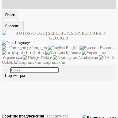
Поиск
Сбросить
ქართული
English
Русский
հայերեն
Қазақша
Українська
Türkçe
Azərbaycan
Özbek
Кыргызский
Параметры
Горячие предложения
Показать все
Разместить сюда