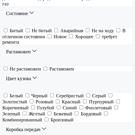
газ
Состояние
Битый
Не битый
Аварийная
Не на ходу
В
отличном состоянии
Новое
Хорошее
требует
ремонта
Растаможен
Не растаможен
Растаможен
Цвет кузова
Белый
Черный
Серебристый
Серый
Золотистый
Розовый
Красный
Пурпурный
Коричневый
Голубой
Синий
Фиолетовый
Зеленый
Желтый
Бежевый
Бордовый
Комбинированный
Бронзовый
Коробка передач