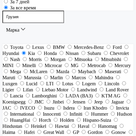
За 7 дней
За все время
Марка
Toyota
Lexus
BMW
Mercedes-Benz
Ford
Hyundai
Kia
Honda
Nissan
Subaru
Chevrolet
Nash
Morris
Morgan
Mitsuoka
Mitsubishi
MINI
Minelli
Microcar
MG
Metrocab
Mercury
Mega
McLaren
Mazda
Maybach
Maserati
Maruti
Marussia
Marlin
Marcos
Mahindra
Luxgen
Lucid
LTI
Lotus
Logem
Lincoln
Ligier
Lifan
Liebao Motor
Landwind
Land Rover
Lancia
Lamborghini
LADA (ВАЗ)
KTM AG
Koenigsegg
JMC
Jinbei
Jensen
Jeep
Jaguar
JAC
IVECO
Isuzu
Isdera
Iran Khodro
Invicta
International
Innocenti
Infiniti
Hummer
Hudson
HuangHai
Horch
Holden
Hispano-Suiza
Hindustan
Heinkel
Hawtai
Haval
Hanomag
Haima
Hafei
Great Wall
GP
Gordon
Gonow