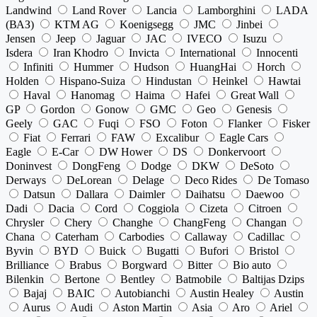
Landwind
Land Rover
Lancia
Lamborghini
LADA
(ВАЗ)
KTM AG
Koenigsegg
JMC
Jinbei
Jensen
Jeep
Jaguar
JAC
IVECO
Isuzu
Isdera
Iran Khodro
Invicta
International
Innocenti
Infiniti
Hummer
Hudson
HuangHai
Horch
Holden
Hispano-Suiza
Hindustan
Heinkel
Hawtai
Haval
Hanomag
Haima
Hafei
Great Wall
GP
Gordon
Gonow
GMC
Geo
Genesis
Geely
GAC
Fuqi
FSO
Foton
Flanker
Fisker
Fiat
Ferrari
FAW
Excalibur
Eagle Cars
Eagle
E-Car
DW Hower
DS
Donkervoort
Doninvest
DongFeng
Dodge
DKW
DeSoto
Derways
DeLorean
Delage
Deco Rides
De Tomaso
Datsun
Dallara
Daimler
Daihatsu
Daewoo
Dadi
Dacia
Cord
Coggiola
Cizeta
Citroen
Chrysler
Chery
Changhe
ChangFeng
Changan
Chana
Caterham
Carbodies
Callaway
Cadillac
Byvin
BYD
Buick
Bugatti
Bufori
Bristol
Brilliance
Brabus
Borgward
Bitter
Bio auto
Bilenkin
Bertone
Bentley
Batmobile
Baltijas Dzips
Bajaj
BAIC
Autobianchi
Austin Healey
Austin
Aurus
Audi
Aston Martin
Asia
Aro
Ariel