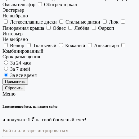
Омыватель фар
Обогрев зеркал
Экстерьер
Не выбрано
Легкосплавные диски
Стальные диски
Люк
Панорамная крыша
Обвес
Лебёда
Фаркоп
Интерьер
Не выбрано
Велюр
Тканьевый
Кожаный
Алькантара
Комбинированный
Срок размещения
За 24 часа
За 7 дней
За все время
Применить
Сбросить
Меню
Зарегистрируйтесь на нашем сайте
и получите
1 ₾
на свой бонусный счет!
Войти или зарегистрироваться