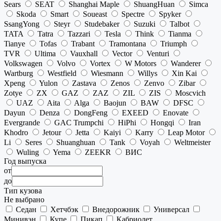
Sears
SEAT
Shanghai Maple
ShuangHuan
Simca
Skoda
Smart
Soueast
Spectre
Spyker
SsangYong
Steyr
Studebaker
Suzuki
Talbot
TATA
Tatra
Tazzari
Tesla
Think
Tianma
Tianye
Tofas
Trabant
Tramontana
Triumph
TVR
Ultima
Vauxhall
Vector
Venturi
Volkswagen
Volvo
Vortex
W Motors
Wanderer
Wartburg
Westfield
Wiesmann
Willys
Xin Kai
Xpeng
Yulon
Zastava
Zenos
Zenvo
Zibar
Zotye
ZX
GAZ
ZAZ
ZIL
ZIS
Moscvich
UAZ
Aita
Alga
Baojun
BAW
DFSC
Dayun
Denza
DongFeng
EXEED
Enovate
Evergrande
GAC Trumpchi
HiPhi
Hongqi
Iran
Khodro
Jetour
Jetta
Kaiyi
Karry
Leap Motor
Li
Seres
Shuanghuan
Tank
Voyah
Weltmeister
Wuling
Yema
ZEEKR
ВИС
Год выпуска
от
до
Тип кузова
Не выбрано
Седан
Хетчбэк
Внедорожник
Универсал
Минивэн
Купе
Пикап
Кабриолет