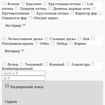
Ксенон
Биксенон
Хрустальная оптика
Led
оптика
Лазерная оптика
Дневные ходовые огни
Противотуманки
Хрустальная оптика
Коректор фар
Омыватель фар
Обогрев зеркал
Экстерьер
Легкосплавные диски
Стальные диски
Люк
Панорамная крыша
Обвес
Лебёда
Фаркоп
Интерьер
Велюр
Тканьевый
Кожаный
Алькантара
Комбинированный
Расширенный поиск
Скрыть