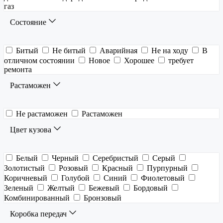
газ
Состояние
Битый
Не битый
Аварийная
Не на ходу
В
отличном состоянии
Новое
Хорошее
требует
ремонта
Растаможен
Не растаможен
Растаможен
Цвет кузова
Белый
Черный
Серебристый
Серый
Золотистый
Розовый
Красный
Пурпурный
Коричневый
Голубой
Синий
Фиолетовый
Зеленый
Желтый
Бежевый
Бордовый
Комбинированный
Бронзовый
Коробка передач