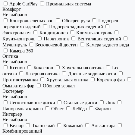
Apple CarPlay
Премиальная система
Комфорт
Не выбрано
Контроль слепых зон
Обогрев руля
Подогрев
передних сидений
Подогрев задних сидений
Электропакет
Кондиционер
Климат-контроль
Круиз-контроль
Парктроник
Вентиляция сидений
Мультируль
Бесключевой доступ
Камера заднего вида
Камера 360
Оптика
Не выбрано
Ксенон
Биксенон
Хрустальная оптика
Led
оптика
Лазерная оптика
Дневные ходовые огни
Противотуманки
Хрустальная оптика
Коректор фар
Омыватель фар
Обогрев зеркал
Экстерьер
Не выбрано
Легкосплавные диски
Стальные диски
Люк
Панорамная крыша
Обвес
Лебёда
Фаркоп
Интерьер
Не выбрано
Велюр
Тканьевый
Кожаный
Алькантара
Комбинированный