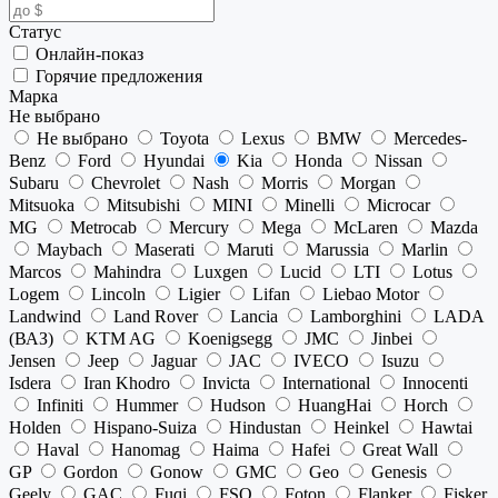
Статус
Онлайн-показ
Горячие предложения
Марка
Не выбрано
Не выбрано
Toyota
Lexus
BMW
Mercedes-
Benz
Ford
Hyundai
Kia
Honda
Nissan
Subaru
Chevrolet
Nash
Morris
Morgan
Mitsuoka
Mitsubishi
MINI
Minelli
Microcar
MG
Metrocab
Mercury
Mega
McLaren
Mazda
Maybach
Maserati
Maruti
Marussia
Marlin
Marcos
Mahindra
Luxgen
Lucid
LTI
Lotus
Logem
Lincoln
Ligier
Lifan
Liebao Motor
Landwind
Land Rover
Lancia
Lamborghini
LADA
(ВАЗ)
KTM AG
Koenigsegg
JMC
Jinbei
Jensen
Jeep
Jaguar
JAC
IVECO
Isuzu
Isdera
Iran Khodro
Invicta
International
Innocenti
Infiniti
Hummer
Hudson
HuangHai
Horch
Holden
Hispano-Suiza
Hindustan
Heinkel
Hawtai
Haval
Hanomag
Haima
Hafei
Great Wall
GP
Gordon
Gonow
GMC
Geo
Genesis
Geely
GAC
Fuqi
FSO
Foton
Flanker
Fisker