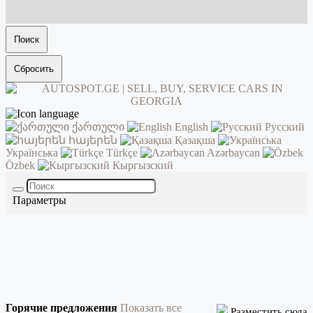
Поиск
Сбросить
ქართული
English
Русский
հայերեն
Қазақша
Українська
Türkçe
Azərbaycan
Özbek
Кыргызский
Параметры
Горячие предложения
Показать все
Разместить сюда