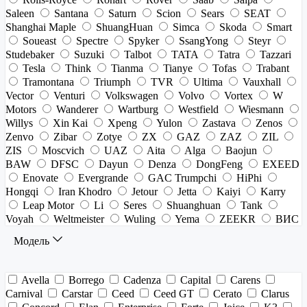
Saleen
Santana
Saturn
Scion
Sears
SEAT
Shanghai Maple
ShuangHuan
Simca
Skoda
Smart
Soueast
Spectre
Spyker
SsangYong
Steyr
Studebaker
Suzuki
Talbot
TATA
Tatra
Tazzari
Tesla
Think
Tianma
Tianye
Tofas
Trabant
Tramontana
Triumph
TVR
Ultima
Vauxhall
Vector
Venturi
Volkswagen
Volvo
Vortex
W
Motors
Wanderer
Wartburg
Westfield
Wiesmann
Willys
Xin Kai
Xpeng
Yulon
Zastava
Zenos
Zenvo
Zibar
Zotye
ZX
GAZ
ZAZ
ZIL
ZIS
Moscvich
UAZ
Aita
Alga
Baojun
BAW
DFSC
Dayun
Denza
DongFeng
EXEED
Enovate
Evergrande
GAC Trumpchi
HiPhi
Hongqi
Iran Khodro
Jetour
Jetta
Kaiyi
Karry
Leap Motor
Li
Seres
Shuanghuan
Tank
Voyah
Weltmeister
Wuling
Yema
ZEEKR
ВИС
Модель
Avella
Borrego
Cadenza
Capital
Carens
Carnival
Carstar
Ceed
Ceed GT
Cerato
Clarus