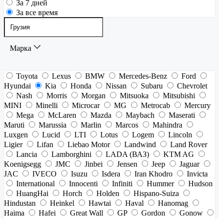
За 7 дней
За все время
Марка
Toyota
Lexus
BMW
Mercedes-Benz
Ford
Hyundai
Kia
Honda
Nissan
Subaru
Chevrolet
Nash
Morris
Morgan
Mitsuoka
Mitsubishi
MINI
Minelli
Microcar
MG
Metrocab
Mercury
Mega
McLaren
Mazda
Maybach
Maserati
Maruti
Marussia
Marlin
Marcos
Mahindra
Luxgen
Lucid
LTI
Lotus
Logem
Lincoln
Ligier
Lifan
Liebao Motor
Landwind
Land Rover
Lancia
Lamborghini
LADA (ВАЗ)
KTM AG
Koenigsegg
JMC
Jinbei
Jensen
Jeep
Jaguar
JAC
IVECO
Isuzu
Isdera
Iran Khodro
Invicta
International
Innocenti
Infiniti
Hummer
Hudson
HuangHai
Horch
Holden
Hispano-Suiza
Hindustan
Heinkel
Hawtai
Haval
Hanomag
Haima
Hafei
Great Wall
GP
Gordon
Gonow