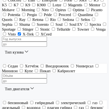
Concord
Elan
Enterprise
Forte
Joice
K3
K5
K7
K9
K900
Lotze
Magentis
Mentor
Mohave
Morning
Niro
Opirus
Optima
Picanto
Potentia
Pregio
Pride
Proceed
Quanlima
Quoris
Ray
Retona
Rio
Sedona
Seltos
Sephia
Shuma
Sorento
Soul
Soul EV
Spectra
Sportage
Stinger
Stonic
Telluride
Towner
Venga
Visto
X-Trek
XCeed
Тип кузова
Седан
Хетчбэк
Внедорожник
Универсал
Минивэн
Купе
Пикап
Кабриолет
Тип двигателя
бензиновый
гибридный
электрический
газ
дизельный
водород
плагин гибрид
газ
бензин/