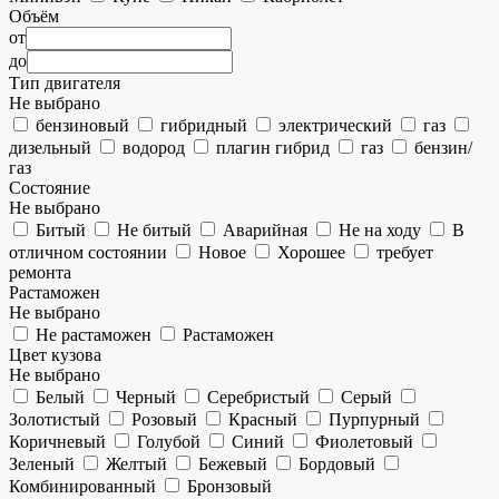
Объём
от
до
Тип двигателя
Не выбрано
бензиновый
гибридный
электрический
газ
дизельный
водород
плагин гибрид
газ
бензин/
газ
Состояние
Не выбрано
Битый
Не битый
Аварийная
Не на ходу
В
отличном состоянии
Новое
Хорошее
требует
ремонта
Растаможен
Не выбрано
Не растаможен
Растаможен
Цвет кузова
Не выбрано
Белый
Черный
Серебристый
Серый
Золотистый
Розовый
Красный
Пурпурный
Коричневый
Голубой
Синий
Фиолетовый
Зеленый
Желтый
Бежевый
Бордовый
Комбинированный
Бронзовый