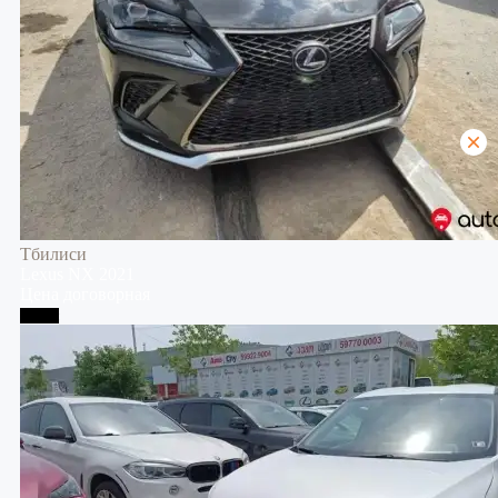
Тбилиси
Lexus
NX
2021
Цена договорная
Телави