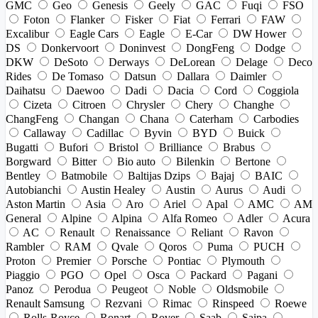
GMC
Geo
Genesis
Geely
GAC
Fuqi
FSO
Foton
Flanker
Fisker
Fiat
Ferrari
FAW
Excalibur
Eagle Cars
Eagle
E-Car
DW Hower
DS
Donkervoort
Doninvest
DongFeng
Dodge
DKW
DeSoto
Derways
DeLorean
Delage
Deco
Rides
De Tomaso
Datsun
Dallara
Daimler
Daihatsu
Daewoo
Dadi
Dacia
Cord
Coggiola
Cizeta
Citroen
Chrysler
Chery
Changhe
ChangFeng
Changan
Chana
Caterham
Carbodies
Callaway
Cadillac
Byvin
BYD
Buick
Bugatti
Bufori
Bristol
Brilliance
Brabus
Borgward
Bitter
Bio auto
Bilenkin
Bertone
Bentley
Batmobile
Baltijas Dzips
Bajaj
BAIC
Autobianchi
Austin Healey
Austin
Aurus
Audi
Aston Martin
Asia
Aro
Ariel
Apal
AMC
AM
General
Alpine
Alpina
Alfa Romeo
Adler
Acura
AC
Renault
Renaissance
Reliant
Ravon
Rambler
RAM
Qvale
Qoros
Puma
PUCH
Proton
Premier
Porsche
Pontiac
Plymouth
Piaggio
PGO
Opel
Osca
Packard
Pagani
Panoz
Perodua
Peugeot
Noble
Oldsmobile
Renault Samsung
Rezvani
Rimac
Rinspeed
Roewe
Rolls-Royce
Ronart
Rover
Saab
Saipa