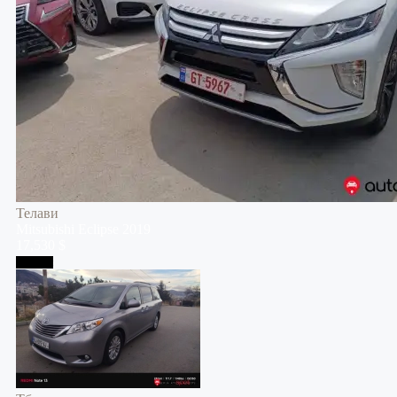
Телави
Mitsubishi
Eclipse
2019
17,530 $
Тбилиси