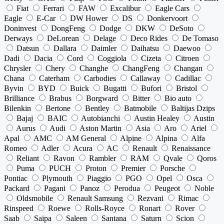
Fiat
Ferrari
FAW
Excalibur
Eagle Cars
Eagle
E-Car
DW Hower
DS
Donkervoort
Doninvest
DongFeng
Dodge
DKW
DeSoto
Derways
DeLorean
Delage
Deco Rides
De Tomaso
Datsun
Dallara
Daimler
Daihatsu
Daewoo
Dadi
Dacia
Cord
Coggiola
Cizeta
Citroen
Chrysler
Chery
Changhe
ChangFeng
Changan
Chana
Caterham
Carbodies
Callaway
Cadillac
Byvin
BYD
Buick
Bugatti
Bufori
Bristol
Brilliance
Brabus
Borgward
Bitter
Bio auto
Bilenkin
Bertone
Bentley
Batmobile
Baltijas Dzips
Bajaj
BAIC
Autobianchi
Austin Healey
Austin
Aurus
Audi
Aston Martin
Asia
Aro
Ariel
Apal
AMC
AM General
Alpine
Alpina
Alfa
Romeo
Adler
Acura
AC
Renault
Renaissance
Reliant
Ravon
Rambler
RAM
Qvale
Qoros
Puma
PUCH
Proton
Premier
Porsche
Pontiac
Plymouth
Piaggio
PGO
Opel
Osca
Packard
Pagani
Panoz
Perodua
Peugeot
Noble
Oldsmobile
Renault Samsung
Rezvani
Rimac
Rinspeed
Roewe
Rolls-Royce
Ronart
Rover
Saab
Saipa
Saleen
Santana
Saturn
Scion