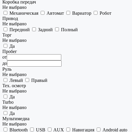
Коробка передач
Не выбрано
Механическая
Автомат
Вариатор
Робот
Привод
Не выбрано
Передний
Задний
Полный
Торг
Не выбрано
Да
Пробег
от
до
Руль
Не выбрано
Левый
Правый
Тех. осмотр
Не выбрано
Да
Turbo
Не выбрано
Да
Мультимедиа
Не выбрано
Bluetooth
USB
AUX
Навигация
Android auto