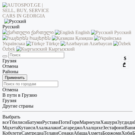
Русский
ქართული
English
Русский
հայերեն
Қазақша
Українська
Türkçe
Azərbaycan
Özbek
Кыргызский
$
Грузия
₾
Отмена
Районы
Применить
Отмена
В пути в Грузию
Грузия
Другие страны
Выбрать
все
Тбилиси
Батуми
Рустави
Поти
Гори
Марнеули
Хашури
Зугдиди
Мцхета
Кутаиси
Ахалкалаки
Сагареджо
Ахалцихе
Зестафони
Ван
Кобулети
Самтредиа
Телави
Сенаки
Абаша
Ахмета
Боржоми
Хоби
Б