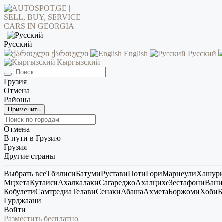
Русский
ქართული
English
Русский
Кыргызский
Грузия
Отмена
Районы
Применить
Отмена
В пути в Грузию
Грузия
Другие страны
Выбрать все
Тбилиси
Батуми
Рустави
Поти
Гори
Марнеули
Хашур
Мцхета
Кутаиси
Ахалкалаки
Сагареджо
Ахалцихе
Зестафони
Ван
Кобулети
Самтредиа
Телави
Сенаки
Абаша
Ахмета
Боржоми
Хоби
Б
Гурджаани
Войти
Разместить бесплатно