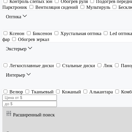
Контроль слепых зон
Обогрев руля
Подогрев передн
Парктроник
Вентиляция сидений
Мультируль
Бескл
Оптика
Ксенон
Биксенон
Хрустальная оптика
Led оптик
фар
Обогрев зеркал
Экстерьер
Легкосплавные диски
Стальные диски
Люк
Пано
Интерьер
Велюр
Тканьевый
Кожаный
Алькантара
Комб
Расширенный поиск