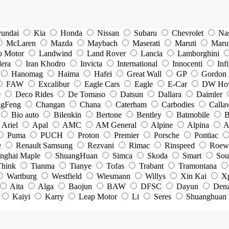
undai
Kia
Honda
Nissan
Subaru
Chevrolet
Na
McLaren
Mazda
Maybach
Maserati
Maruti
Maru
o Motor
Landwind
Land Rover
Lancia
Lamborghini
dera
Iran Khodro
Invicta
International
Innocenti
Infi
Hanomag
Haima
Hafei
Great Wall
GP
Gordon
FAW
Excalibur
Eagle Cars
Eagle
E-Car
DW Ho
e
Deco Rides
De Tomaso
Datsun
Dallara
Daimler
gFeng
Changan
Chana
Caterham
Carbodies
Calla
Bio auto
Bilenkin
Bertone
Bentley
Batmobile
B
Ariel
Apal
AMC
AM General
Alpine
Alpina
A
Puma
PUCH
Proton
Premier
Porsche
Pontiac
e
Renault Samsung
Rezvani
Rimac
Rinspeed
Roew
nghai Maple
ShuangHuan
Simca
Skoda
Smart
Sou
Think
Tianma
Tianye
Tofas
Trabant
Tramontana
Wartburg
Westfield
Wiesmann
Willys
Xin Kai
X
Aita
Alga
Baojun
BAW
DFSC
Dayun
Den
Kaiyi
Karry
Leap Motor
Li
Seres
Shuanghuan