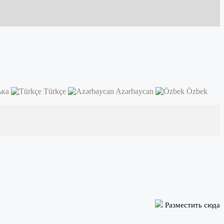
ька
Türkçe
Azərbaycan
Özbek
Разместить сюда