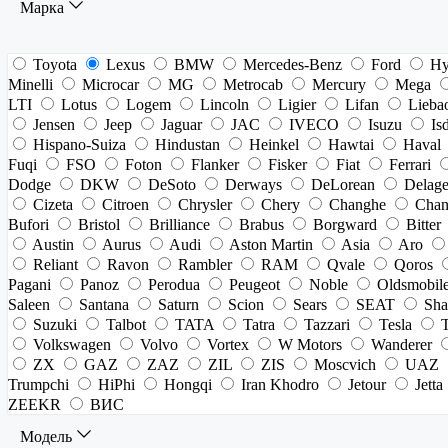
Марка
Toyota
Lexus
BMW
Mercedes-Benz
Ford
Hy
Minelli
Microcar
MG
Metrocab
Mercury
Mega
LTI
Lotus
Logem
Lincoln
Ligier
Lifan
Lieba
Jensen
Jeep
Jaguar
JAC
IVECO
Isuzu
Is
Hispano-Suiza
Hindustan
Heinkel
Hawtai
Haval
Fuqi
FSO
Foton
Flanker
Fisker
Fiat
Ferrari
Dodge
DKW
DeSoto
Derways
DeLorean
Delag
Cizeta
Citroen
Chrysler
Chery
Changhe
Chan
Bufori
Bristol
Brilliance
Brabus
Borgward
Bitter
Austin
Aurus
Audi
Aston Martin
Asia
Aro
Reliant
Ravon
Rambler
RAM
Qvale
Qoros
Pagani
Panoz
Perodua
Peugeot
Noble
Oldsmobil
Saleen
Santana
Saturn
Scion
Sears
SEAT
Sha
Suzuki
Talbot
TATA
Tatra
Tazzari
Tesla
Volkswagen
Volvo
Vortex
W Motors
Wanderer
ZX
GAZ
ZAZ
ZIL
ZIS
Moscvich
UAZ
Trumpchi
HiPhi
Hongqi
Iran Khodro
Jetour
Jetta
ZEEKR
ВИС
Модель