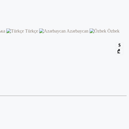
ька
Türkçe
Azərbaycan
Özbek
$
₾