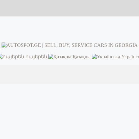
հայերեն
Қазақша
Українс