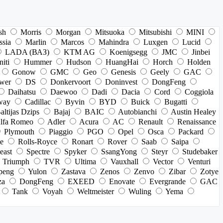
sh
Morris
Morgan
Mitsuoka
Mitsubishi
MINI
ssia
Marlin
Marcos
Mahindra
Luxgen
Lucid
LADA (ВАЗ)
KTM AG
Koenigsegg
JMC
Jinbei
niti
Hummer
Hudson
HuangHai
Horch
Holden
Gonow
GMC
Geo
Genesis
Geely
GAC
wer
DS
Donkervoort
Doninvest
DongFeng
Daihatsu
Daewoo
Dadi
Dacia
Cord
Coggiola
way
Cadillac
Byvin
BYD
Buick
Bugatti
altijas Dzips
Bajaj
BAIC
Autobianchi
Austin Healey
lfa Romeo
Adler
Acura
AC
Renault
Renaissance
Plymouth
Piaggio
PGO
Opel
Osca
Packard
e
Rolls-Royce
Ronart
Rover
Saab
Saipa
east
Spectre
Spyker
SsangYong
Steyr
Studebaker
Triumph
TVR
Ultima
Vauxhall
Vector
Venturi
peng
Yulon
Zastava
Zenos
Zenvo
Zibar
Zotye
za
DongFeng
EXEED
Enovate
Evergrande
GAC
Tank
Voyah
Weltmeister
Wuling
Yema