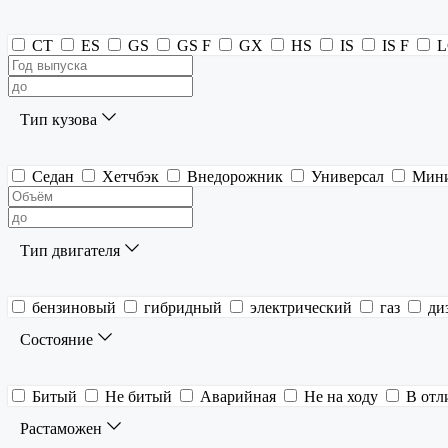
CT
ES
GS
GS F
GX
HS
IS
IS F
L
Тип кузова
Седан
Хетчбэк
Внедорожник
Универсал
Мин
Тип двигателя
бензиновый
гибридный
электрический
газ
ди
Состояние
Битый
Не битый
Аварийная
Не на ходу
В отл
Растаможен