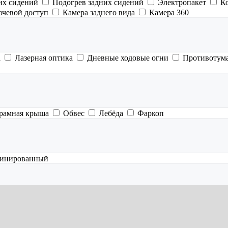
их сидений
Подогрев задних сидений
Электропакет
К
ючевой доступ
Камера заднего вида
Камера 360
а
Лазерная оптика
Дневные ходовые огни
Противотум
рамная крыша
Обвес
Лебёда
Фаркоп
инированный