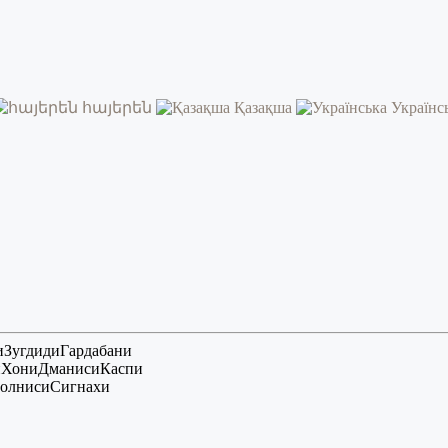
հայերեն
Қазақша
Українс
и
Зугдиди
Гардабани
и
Хони
Дманиси
Каспи
олниси
Сигнахи