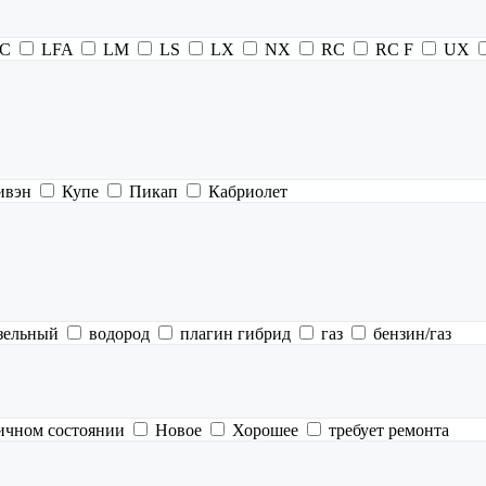
C
LFA
LM
LS
LX
NX
RC
RC F
UX
ивэн
Купе
Пикап
Кабриолет
зельный
водород
плагин гибрид
газ
бензин/газ
ичном состоянии
Новое
Хорошее
требует ремонта