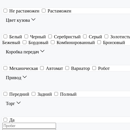
Не растаможен
Растаможен
Цвет кузова
Белый
Черный
Серебристый
Серый
Золотист
Бежевый
Бордовый
Комбинированный
Бронзовый
Коробка передач
Механическая
Автомат
Вариатор
Робот
Привод
Передний
Задний
Полный
Торг
Да