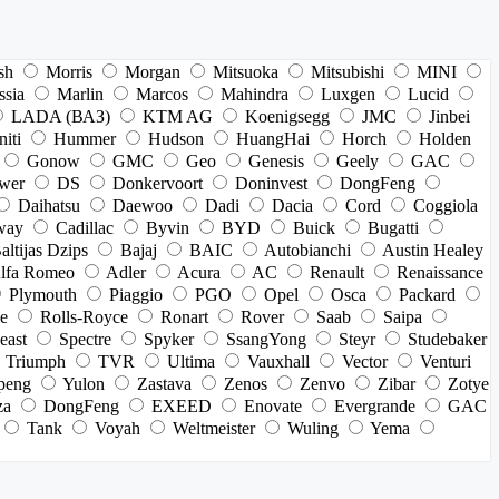
sh
Morris
Morgan
Mitsuoka
Mitsubishi
MINI
ssia
Marlin
Marcos
Mahindra
Luxgen
Lucid
LADA (ВАЗ)
KTM AG
Koenigsegg
JMC
Jinbei
niti
Hummer
Hudson
HuangHai
Horch
Holden
Gonow
GMC
Geo
Genesis
Geely
GAC
wer
DS
Donkervoort
Doninvest
DongFeng
Daihatsu
Daewoo
Dadi
Dacia
Cord
Coggiola
way
Cadillac
Byvin
BYD
Buick
Bugatti
altijas Dzips
Bajaj
BAIC
Autobianchi
Austin Healey
lfa Romeo
Adler
Acura
AC
Renault
Renaissance
Plymouth
Piaggio
PGO
Opel
Osca
Packard
e
Rolls-Royce
Ronart
Rover
Saab
Saipa
east
Spectre
Spyker
SsangYong
Steyr
Studebaker
Triumph
TVR
Ultima
Vauxhall
Vector
Venturi
peng
Yulon
Zastava
Zenos
Zenvo
Zibar
Zotye
za
DongFeng
EXEED
Enovate
Evergrande
GAC
Tank
Voyah
Weltmeister
Wuling
Yema