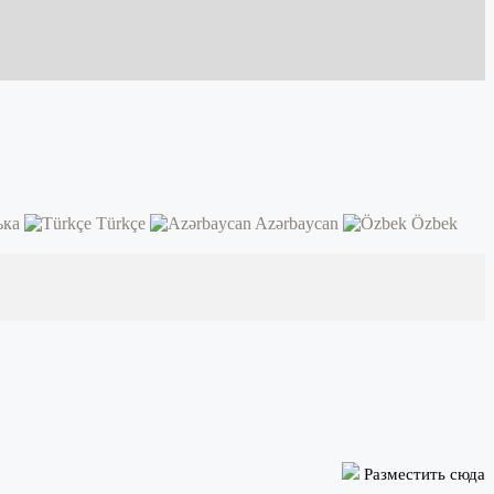
ька
Türkçe
Azərbaycan
Özbek
Разместить сюда