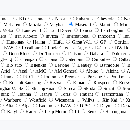
undai
Kia
Honda
Nissan
Subaru
Chevrolet
Na
McLaren
Mazda
Maybach
Maserati
Maruti
Maru
o Motor
Landwind
Land Rover
Lancia
Lamborghini
dera
Iran Khodro
Invicta
International
Innocenti
Infi
Hanomag
Haima
Hafei
Great Wall
GP
Gordon
FAW
Excalibur
Eagle Cars
Eagle
E-Car
DW Ho
e
Deco Rides
De Tomaso
Datsun
Dallara
Daimler
gFeng
Changan
Chana
Caterham
Carbodies
Calla
Bio auto
Bilenkin
Bertone
Bentley
Batmobile
B
Ariel
Apal
AMC
AM General
Alpine
Alpina
A
Puma
PUCH
Proton
Premier
Porsche
Pontiac
e
Renault Samsung
Rezvani
Rimac
Rinspeed
Roew
nghai Maple
ShuangHuan
Simca
Skoda
Smart
Sou
Think
Tianma
Tianye
Tofas
Trabant
Tramontana
Wartburg
Westfield
Wiesmann
Willys
Xin Kai
X
Aita
Alga
Baojun
BAW
DFSC
Dayun
Den
Kaiyi
Karry
Leap Motor
Li
Seres
Shuanghuan