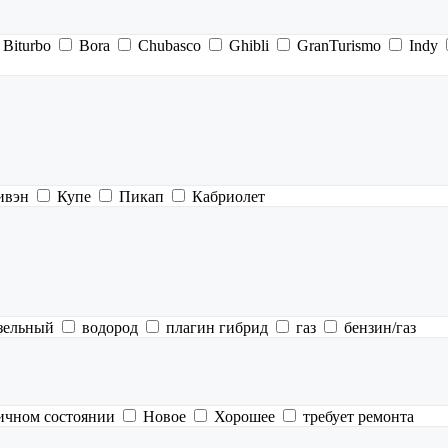
Biturbo
Bora
Chubasco
Ghibli
GranTurismo
Indy
ивэн
Купе
Пикап
Кабриолет
зельный
водород
плагин гибрид
газ
бензин/газ
ичном состоянии
Новое
Хорошее
требует ремонта