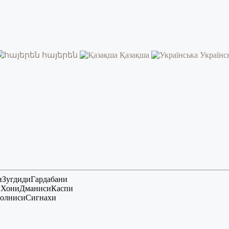
հայերեն
Қазақша
Українс
и
Зугдиди
Гардабани
и
Хони
Дманиси
Каспи
олниси
Сигнахи