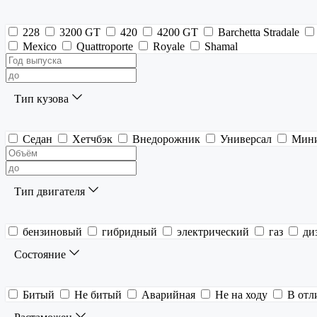
228
3200 GT
420
4200 GT
Barchetta Stradale
Mexico
Quattroporte
Royale
Shamal
Тип кузова
Седан
Хетчбэк
Внедорожник
Универсал
Мин
Тип двигателя
бензиновый
гибридный
электрический
газ
ди
Состояние
Битый
Не битый
Аварийная
Не на ходу
В отл