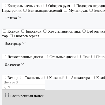
Контроль слепых зон
Обогрев руля
Подогрев передн
Парктроник
Вентиляция сидений
Мультируль
Бескл
Оптика
Ксенон
Биксенон
Хрустальная оптика
Led оптик
фар
Обогрев зеркал
Экстерьер
Легкосплавные диски
Стальные диски
Люк
Пано
Интерьер
Велюр
Тканьевый
Кожаный
Алькантара
Комб
Расширенный поиск