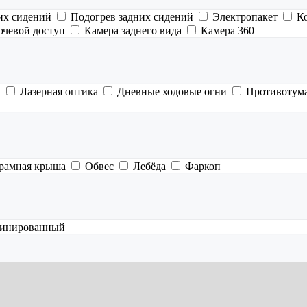
их сидений
Подогрев задних сидений
Электропакет
К
ючевой доступ
Камера заднего вида
Камера 360
а
Лазерная оптика
Дневные ходовые огни
Противотум
рамная крыша
Обвес
Лебёда
Фаркоп
инированный