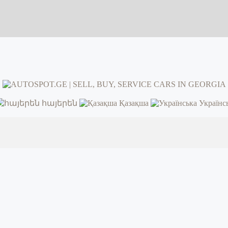
հայերեն
Қазақша
Українс