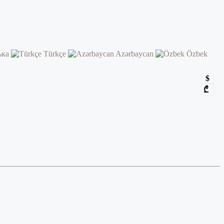
ька
Türkçe
Azərbaycan
Özbek
$
₾