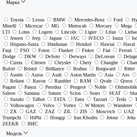
Марка
Toyota
Lexus
BMW
Mercedes-Benz
Ford
Hy
Minelli
Microcar
MG
Metrocab
Mercury
Mega
LTI
Lotus
Logem
Lincoln
Ligier
Lifan
Lieba
Jensen
Jeep
Jaguar
JAC
IVECO
Isuzu
Is
Hispano-Suiza
Hindustan
Heinkel
Hawtai
Haval
Fuqi
FSO
Foton
Flanker
Fisker
Fiat
Ferrari
Dodge
DKW
DeSoto
Derways
DeLorean
Delag
Cizeta
Citroen
Chrysler
Chery
Changhe
Chan
Bufori
Bristol
Brilliance
Brabus
Borgward
Bitter
Austin
Aurus
Audi
Aston Martin
Asia
Aro
Reliant
Ravon
Rambler
RAM
Qvale
Qoros
Pagani
Panoz
Perodua
Peugeot
Noble
Oldsmobil
Saleen
Santana
Saturn
Scion
Sears
SEAT
Sha
Suzuki
Talbot
TATA
Tatra
Tazzari
Tesla
Volkswagen
Volvo
Vortex
W Motors
Wanderer
ZX
GAZ
ZAZ
ZIL
ZIS
Moscvich
UAZ
Trumpchi
HiPhi
Hongqi
Iran Khodro
Jetour
Jetta
ZEEKR
ВИС
Модель