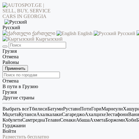
Русский
ქართული
English
Русский
Кыргызский
Грузия
Отмена
Районы
Применить
Отмена
В пути в Грузию
Грузия
Другие страны
Выбрать все
Тбилиси
Батуми
Рустави
Поти
Гори
Марнеули
Хашур
Мцхета
Кутаиси
Ахалкалаки
Сагареджо
Ахалцихе
Зестафони
Ван
Кобулети
Самтредиа
Телави
Сенаки
Абаша
Ахмета
Боржоми
Хоби
Б
Гурджаани
Войти
Разместить бесплатно