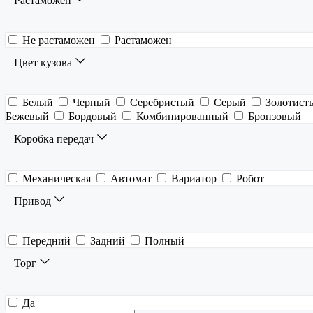
Растаможен
Не растаможен
Растаможен
Цвет кузова
Белый
Черный
Серебристый
Серый
Золотист
Бежевый
Бордовый
Комбинированный
Бронзовый
Коробка передач
Механическая
Автомат
Вариатор
Робот
Привод
Передний
Задний
Полный
Торг
Да