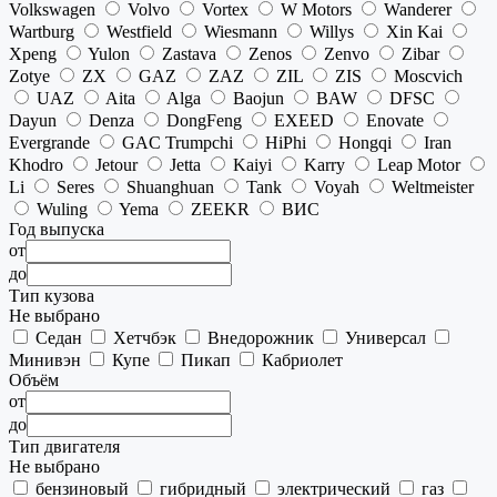
Volkswagen
Volvo
Vortex
W Motors
Wanderer
Wartburg
Westfield
Wiesmann
Willys
Xin Kai
Xpeng
Yulon
Zastava
Zenos
Zenvo
Zibar
Zotye
ZX
GAZ
ZAZ
ZIL
ZIS
Moscvich
UAZ
Aita
Alga
Baojun
BAW
DFSC
Dayun
Denza
DongFeng
EXEED
Enovate
Evergrande
GAC Trumpchi
HiPhi
Hongqi
Iran
Khodro
Jetour
Jetta
Kaiyi
Karry
Leap Motor
Li
Seres
Shuanghuan
Tank
Voyah
Weltmeister
Wuling
Yema
ZEEKR
ВИС
Год выпуска
от
до
Тип кузова
Не выбрано
Седан
Хетчбэк
Внедорожник
Универсал
Минивэн
Купе
Пикап
Кабриолет
Объём
от
до
Тип двигателя
Не выбрано
бензиновый
гибридный
электрический
газ