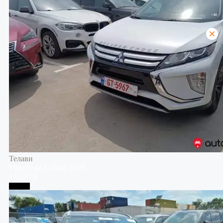
Телави
Mitsubishi
Eclipse
2019
17,530 $
Тбилиси