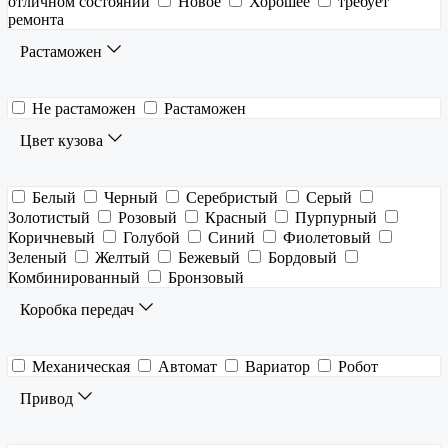
отличном состоянии
Новое
Хорошее
требует
ремонта
Растаможен
Не растаможен
Растаможен
Цвет кузова
Белый
Черный
Серебристый
Серый
Золотистый
Розовый
Красный
Пурпурный
Коричневый
Голубой
Синий
Фиолетовый
Зеленый
Желтый
Бежевый
Бордовый
Комбинированный
Бронзовый
Коробка передач
Механическая
Автомат
Вариатор
Робот
Привод