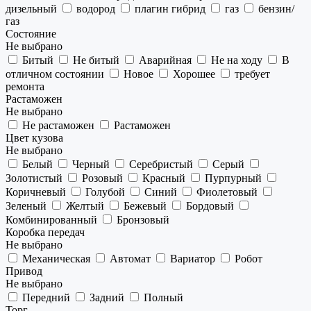
дизельный
водород
плагин гибрид
газ
бензин/
газ
Состояние
Не выбрано
Битый
Не битый
Аварийная
Не на ходу
В
отличном состоянии
Новое
Хорошее
требует
ремонта
Растаможен
Не выбрано
Не растаможен
Растаможен
Цвет кузова
Не выбрано
Белый
Черный
Серебристый
Серый
Золотистый
Розовый
Красный
Пурпурный
Коричневый
Голубой
Синий
Фиолетовый
Зеленый
Желтый
Бежевый
Бордовый
Комбинированный
Бронзовый
Коробка передач
Не выбрано
Механическая
Автомат
Вариатор
Робот
Привод
Не выбрано
Передний
Задний
Полный
Торг