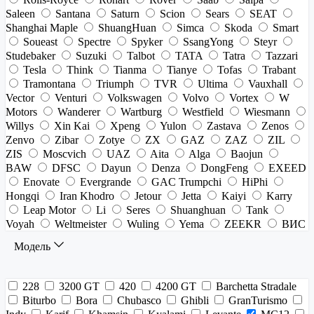
Saleen
Santana
Saturn
Scion
Sears
SEAT
Shanghai Maple
ShuangHuan
Simca
Skoda
Smart
Soueast
Spectre
Spyker
SsangYong
Steyr
Studebaker
Suzuki
Talbot
TATA
Tatra
Tazzari
Tesla
Think
Tianma
Tianye
Tofas
Trabant
Tramontana
Triumph
TVR
Ultima
Vauxhall
Vector
Venturi
Volkswagen
Volvo
Vortex
W
Motors
Wanderer
Wartburg
Westfield
Wiesmann
Willys
Xin Kai
Xpeng
Yulon
Zastava
Zenos
Zenvo
Zibar
Zotye
ZX
GAZ
ZAZ
ZIL
ZIS
Moscvich
UAZ
Aita
Alga
Baojun
BAW
DFSC
Dayun
Denza
DongFeng
EXEED
Enovate
Evergrande
GAC Trumpchi
HiPhi
Hongqi
Iran Khodro
Jetour
Jetta
Kaiyi
Karry
Leap Motor
Li
Seres
Shuanghuan
Tank
Voyah
Weltmeister
Wuling
Yema
ZEEKR
ВИС
Модель
228
3200 GT
420
4200 GT
Barchetta Stradale
Biturbo
Bora
Chubasco
Ghibli
GranTurismo