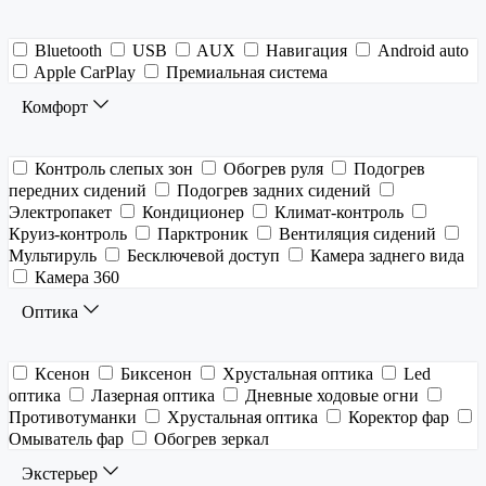
Bluetooth
USB
AUX
Навигация
Android auto
Apple CarPlay
Премиальная система
Комфорт
Контроль слепых зон
Обогрев руля
Подогрев
передних сидений
Подогрев задних сидений
Электропакет
Кондиционер
Климат-контроль
Круиз-контроль
Парктроник
Вентиляция сидений
Мультируль
Бесключевой доступ
Камера заднего вида
Камера 360
Оптика
Ксенон
Биксенон
Хрустальная оптика
Led
оптика
Лазерная оптика
Дневные ходовые огни
Противотуманки
Хрустальная оптика
Коректор фар
Омыватель фар
Обогрев зеркал
Экстерьер