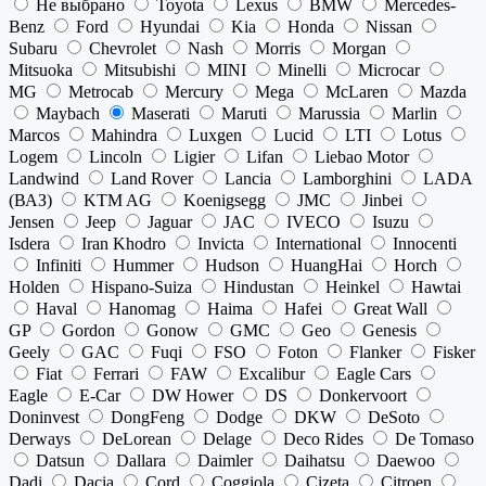
Не выбрано
Toyota
Lexus
BMW
Mercedes-
Benz
Ford
Hyundai
Kia
Honda
Nissan
Subaru
Chevrolet
Nash
Morris
Morgan
Mitsuoka
Mitsubishi
MINI
Minelli
Microcar
MG
Metrocab
Mercury
Mega
McLaren
Mazda
Maybach
Maserati
Maruti
Marussia
Marlin
Marcos
Mahindra
Luxgen
Lucid
LTI
Lotus
Logem
Lincoln
Ligier
Lifan
Liebao Motor
Landwind
Land Rover
Lancia
Lamborghini
LADA
(ВАЗ)
KTM AG
Koenigsegg
JMC
Jinbei
Jensen
Jeep
Jaguar
JAC
IVECO
Isuzu
Isdera
Iran Khodro
Invicta
International
Innocenti
Infiniti
Hummer
Hudson
HuangHai
Horch
Holden
Hispano-Suiza
Hindustan
Heinkel
Hawtai
Haval
Hanomag
Haima
Hafei
Great Wall
GP
Gordon
Gonow
GMC
Geo
Genesis
Geely
GAC
Fuqi
FSO
Foton
Flanker
Fisker
Fiat
Ferrari
FAW
Excalibur
Eagle Cars
Eagle
E-Car
DW Hower
DS
Donkervoort
Doninvest
DongFeng
Dodge
DKW
DeSoto
Derways
DeLorean
Delage
Deco Rides
De Tomaso
Datsun
Dallara
Daimler
Daihatsu
Daewoo
Dadi
Dacia
Cord
Coggiola
Cizeta
Citroen