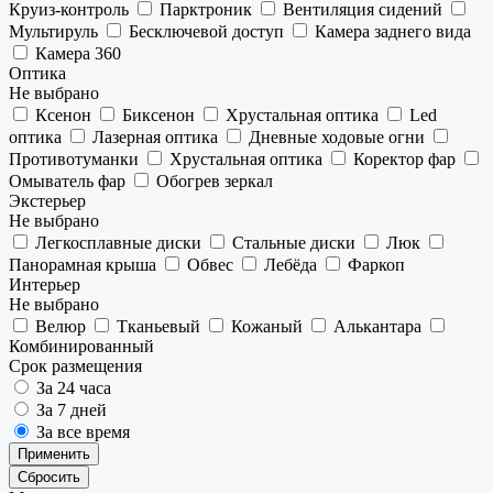
Круиз-контроль
Парктроник
Вентиляция сидений
Мультируль
Бесключевой доступ
Камера заднего вида
Камера 360
Оптика
Не выбрано
Ксенон
Биксенон
Хрустальная оптика
Led
оптика
Лазерная оптика
Дневные ходовые огни
Противотуманки
Хрустальная оптика
Коректор фар
Омыватель фар
Обогрев зеркал
Экстерьер
Не выбрано
Легкосплавные диски
Стальные диски
Люк
Панорамная крыша
Обвес
Лебёда
Фаркоп
Интерьер
Не выбрано
Велюр
Тканьевый
Кожаный
Алькантара
Комбинированный
Срок размещения
За 24 часа
За 7 дней
За все время
Применить
Сбросить