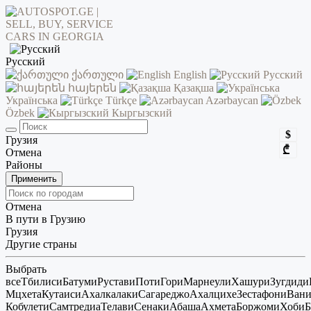
Русский
ქართული
English
Русский
հայերեն
Қазақша
Українська
Türkçe
Azərbaycan
Özbek
Кыргызский
$
Грузия
₾
Отмена
Районы
Применить
Отмена
В пути в Грузию
Грузия
Другие страны
Выбрать
все
Тбилиси
Батуми
Рустави
Поти
Гори
Марнеули
Хашури
Зугдиди
Мцхета
Кутаиси
Ахалкалаки
Сагареджо
Ахалцихе
Зестафони
Ван
Кобулети
Самтредиа
Телави
Сенаки
Абаша
Ахмета
Боржоми
Хоби
Б