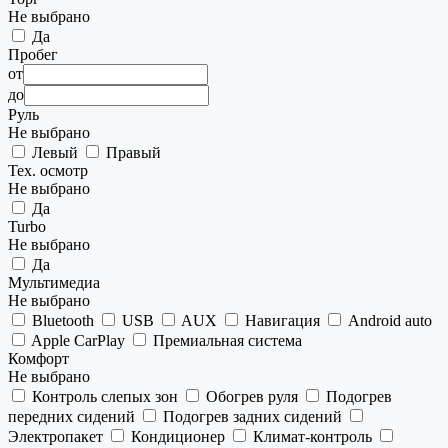
Не выбрано
Да
Пробег
от
до
Руль
Не выбрано
Левый
Правый
Тех. осмотр
Не выбрано
Да
Turbo
Не выбрано
Да
Мультимедиа
Не выбрано
Bluetooth
USB
AUX
Навигация
Android auto
Apple CarPlay
Премиальная система
Комфорт
Не выбрано
Контроль слепых зон
Обогрев руля
Подогрев
передних сидений
Подогрев задних сидений
Электропакет
Кондиционер
Климат-контроль