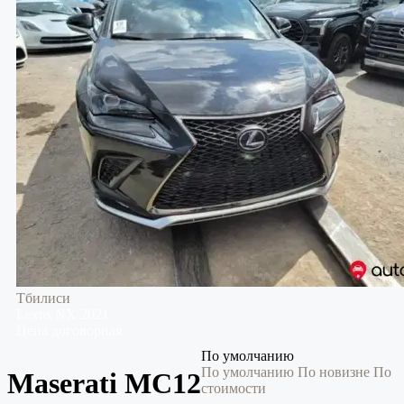
Тбилиси
Lexus
NX
2021
Цена договорная
По умолчанию
По умолчанию
По новизне
По
Maserati MC12
стоимости