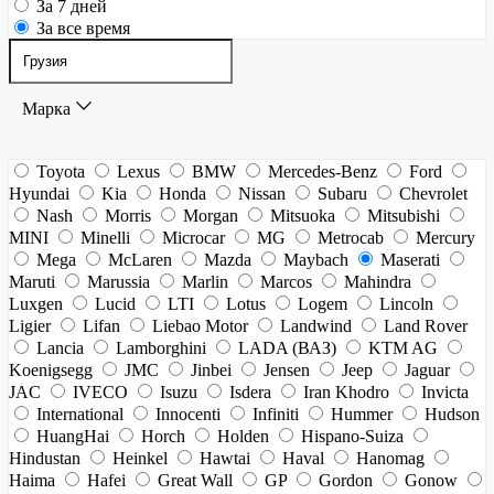
За 7 дней
За все время
Марка
Toyota
Lexus
BMW
Mercedes-Benz
Ford
Hyundai
Kia
Honda
Nissan
Subaru
Chevrolet
Nash
Morris
Morgan
Mitsuoka
Mitsubishi
MINI
Minelli
Microcar
MG
Metrocab
Mercury
Mega
McLaren
Mazda
Maybach
Maserati
Maruti
Marussia
Marlin
Marcos
Mahindra
Luxgen
Lucid
LTI
Lotus
Logem
Lincoln
Ligier
Lifan
Liebao Motor
Landwind
Land Rover
Lancia
Lamborghini
LADA (ВАЗ)
KTM AG
Koenigsegg
JMC
Jinbei
Jensen
Jeep
Jaguar
JAC
IVECO
Isuzu
Isdera
Iran Khodro
Invicta
International
Innocenti
Infiniti
Hummer
Hudson
HuangHai
Horch
Holden
Hispano-Suiza
Hindustan
Heinkel
Hawtai
Haval
Hanomag
Haima
Hafei
Great Wall
GP
Gordon
Gonow