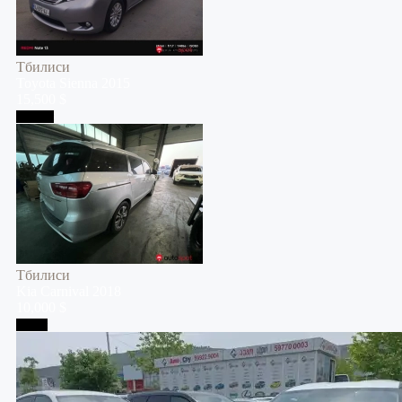
Тбилиси
Toyota
Sienna
2015
15,500 $
Тбилиси
Тбилиси
Kia
Carnival
2018
10,000 $
Телави