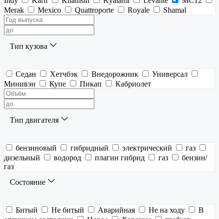
Indy
Karif
Khamsin
Kyalami
Levante
MC12
Merak
Mexico
Quattroporte
Royale
Shamal
Тип кузова
Седан
Хетчбэк
Внедорожник
Универсал
Минивэн
Купе
Пикап
Кабриолет
Тип двигателя
бензиновый
гибридный
электрический
газ
дизельный
водород
плагин гибрид
газ
бензин/
газ
Состояние
Битый
Не битый
Аварийная
Не на ходу
В