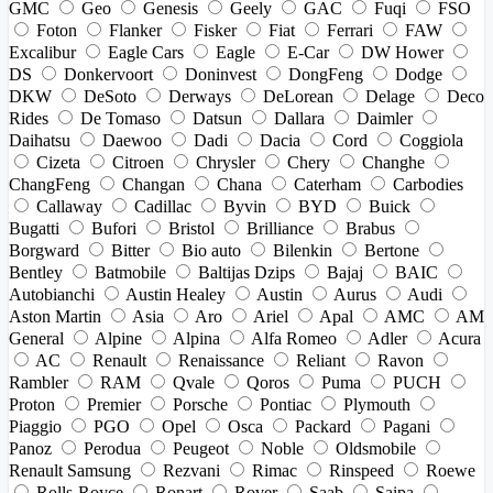
GMC
Geo
Genesis
Geely
GAC
Fuqi
FSO
Foton
Flanker
Fisker
Fiat
Ferrari
FAW
Excalibur
Eagle Cars
Eagle
E-Car
DW Hower
DS
Donkervoort
Doninvest
DongFeng
Dodge
DKW
DeSoto
Derways
DeLorean
Delage
Deco
Rides
De Tomaso
Datsun
Dallara
Daimler
Daihatsu
Daewoo
Dadi
Dacia
Cord
Coggiola
Cizeta
Citroen
Chrysler
Chery
Changhe
ChangFeng
Changan
Chana
Caterham
Carbodies
Callaway
Cadillac
Byvin
BYD
Buick
Bugatti
Bufori
Bristol
Brilliance
Brabus
Borgward
Bitter
Bio auto
Bilenkin
Bertone
Bentley
Batmobile
Baltijas Dzips
Bajaj
BAIC
Autobianchi
Austin Healey
Austin
Aurus
Audi
Aston Martin
Asia
Aro
Ariel
Apal
AMC
AM
General
Alpine
Alpina
Alfa Romeo
Adler
Acura
AC
Renault
Renaissance
Reliant
Ravon
Rambler
RAM
Qvale
Qoros
Puma
PUCH
Proton
Premier
Porsche
Pontiac
Plymouth
Piaggio
PGO
Opel
Osca
Packard
Pagani
Panoz
Perodua
Peugeot
Noble
Oldsmobile
Renault Samsung
Rezvani
Rimac
Rinspeed
Roewe
Rolls-Royce
Ronart
Rover
Saab
Saipa