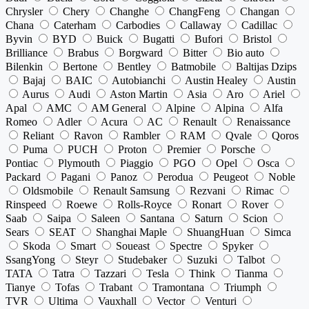
Chrysler
Chery
Changhe
ChangFeng
Changan
Chana
Caterham
Carbodies
Callaway
Cadillac
Byvin
BYD
Buick
Bugatti
Bufori
Bristol
Brilliance
Brabus
Borgward
Bitter
Bio auto
Bilenkin
Bertone
Bentley
Batmobile
Baltijas Dzips
Bajaj
BAIC
Autobianchi
Austin Healey
Austin
Aurus
Audi
Aston Martin
Asia
Aro
Ariel
Apal
AMC
AM General
Alpine
Alpina
Alfa
Romeo
Adler
Acura
AC
Renault
Renaissance
Reliant
Ravon
Rambler
RAM
Qvale
Qoros
Puma
PUCH
Proton
Premier
Porsche
Pontiac
Plymouth
Piaggio
PGO
Opel
Osca
Packard
Pagani
Panoz
Perodua
Peugeot
Noble
Oldsmobile
Renault Samsung
Rezvani
Rimac
Rinspeed
Roewe
Rolls-Royce
Ronart
Rover
Saab
Saipa
Saleen
Santana
Saturn
Scion
Sears
SEAT
Shanghai Maple
ShuangHuan
Simca
Skoda
Smart
Soueast
Spectre
Spyker
SsangYong
Steyr
Studebaker
Suzuki
Talbot
TATA
Tatra
Tazzari
Tesla
Think
Tianma
Tianye
Tofas
Trabant
Tramontana
Triumph
TVR
Ultima
Vauxhall
Vector
Venturi