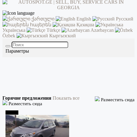
ქართული
English
Русский
հայերեն
Қазақша
Українська
Türkçe
Azərbaycan
Özbek
Кыргызский
Параметры
Горячие предложения
Показать все
Разместить сюда
Разместить сюда
Тбилиси