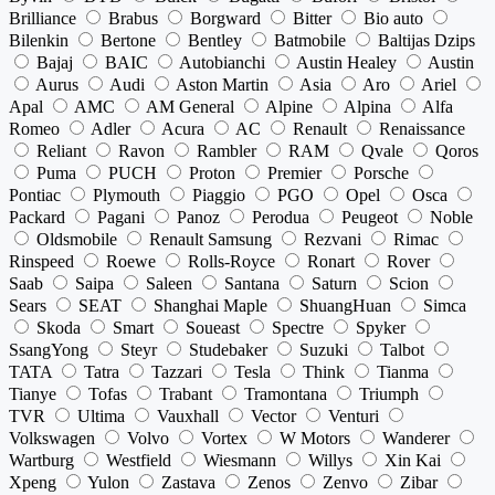
Brilliance
Brabus
Borgward
Bitter
Bio auto
Bilenkin
Bertone
Bentley
Batmobile
Baltijas Dzips
Bajaj
BAIC
Autobianchi
Austin Healey
Austin
Aurus
Audi
Aston Martin
Asia
Aro
Ariel
Apal
AMC
AM General
Alpine
Alpina
Alfa
Romeo
Adler
Acura
AC
Renault
Renaissance
Reliant
Ravon
Rambler
RAM
Qvale
Qoros
Puma
PUCH
Proton
Premier
Porsche
Pontiac
Plymouth
Piaggio
PGO
Opel
Osca
Packard
Pagani
Panoz
Perodua
Peugeot
Noble
Oldsmobile
Renault Samsung
Rezvani
Rimac
Rinspeed
Roewe
Rolls-Royce
Ronart
Rover
Saab
Saipa
Saleen
Santana
Saturn
Scion
Sears
SEAT
Shanghai Maple
ShuangHuan
Simca
Skoda
Smart
Soueast
Spectre
Spyker
SsangYong
Steyr
Studebaker
Suzuki
Talbot
TATA
Tatra
Tazzari
Tesla
Think
Tianma
Tianye
Tofas
Trabant
Tramontana
Triumph
TVR
Ultima
Vauxhall
Vector
Venturi
Volkswagen
Volvo
Vortex
W Motors
Wanderer
Wartburg
Westfield
Wiesmann
Willys
Xin Kai
Xpeng
Yulon
Zastava
Zenos
Zenvo
Zibar