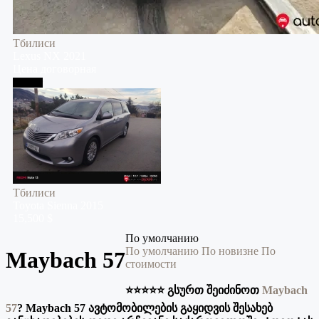
Тбилиси
Lexus
NX
2021
Цена договорная
Тбилиси
Тбилиси
Toyota
Sienna
2015
15,500 $
По умолчанию
По умолчанию
По новизне
По
Maybach 57
стоимости
⭐️⭐️⭐️⭐️⭐️ გსურთ შეიძინოთ
Maybach
57
? Maybach 57 ავტომობილების გაყიდვის შესახებ