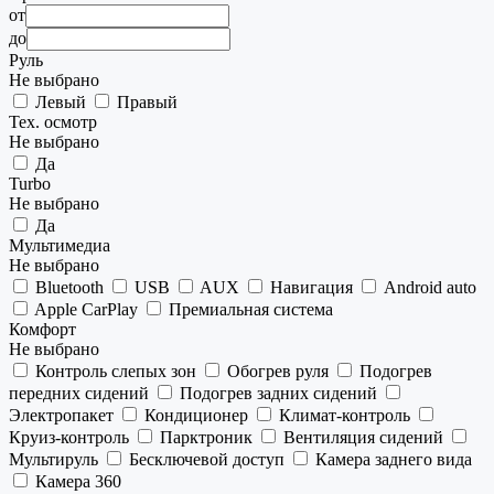
от
до
Руль
Не выбрано
Левый
Правый
Тех. осмотр
Не выбрано
Да
Turbo
Не выбрано
Да
Мультимедиа
Не выбрано
Bluetooth
USB
AUX
Навигация
Android auto
Apple CarPlay
Премиальная система
Комфорт
Не выбрано
Контроль слепых зон
Обогрев руля
Подогрев
передних сидений
Подогрев задних сидений
Электропакет
Кондиционер
Климат-контроль
Круиз-контроль
Парктроник
Вентиляция сидений
Мультируль
Бесключевой доступ
Камера заднего вида
Камера 360