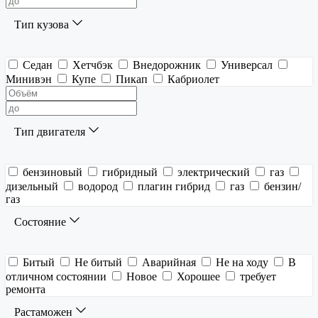
Тип кузова
Седан
Хетчбэк
Внедорожник
Универсал
Минивэн
Купе
Пикап
Кабриолет
Тип двигателя
бензиновый
гибридный
электрический
газ
дизельный
водород
плагин гибрид
газ
бензин/
газ
Состояние
Битый
Не битый
Аварийная
Не на ходу
В
отличном состоянии
Новое
Хорошее
требует
ремонта
Растаможен