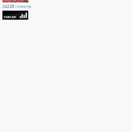
24228
голоcов