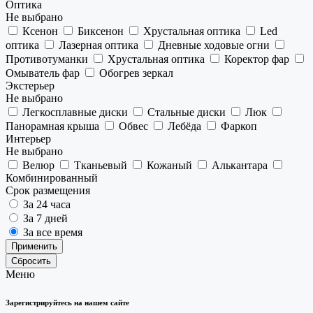
Оптика
Не выбрано
Ксенон
Биксенон
Хрустальная оптика
Led
оптика
Лазерная оптика
Дневные ходовые огни
Противотуманки
Хрустальная оптика
Коректор фар
Омыватель фар
Обогрев зеркал
Экстерьер
Не выбрано
Легкосплавные диски
Стальные диски
Люк
Панорамная крыша
Обвес
Лебёда
Фаркоп
Интерьер
Не выбрано
Велюр
Тканьевый
Кожаный
Алькантара
Комбинированный
Срок размещения
За 24 часа
За 7 дней
За все время
Применить
Сбросить
Меню
Зарегистрируйтесь на нашем сайте