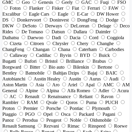
GMC
Geo
Genesis
Geely
GAC
Fuqi
FSO
Foton
Flanker
Fisker
Fiat
Ferrari
FAW
Excalibur
Eagle Cars
Eagle
E-Car
DW Hower
DS
Donkervoort
Doninvest
DongFeng
Dodge
DKW
DeSoto
Derways
DeLorean
Delage
Deco
Rides
De Tomaso
Datsun
Dallara
Daimler
Daihatsu
Daewoo
Dadi
Dacia
Cord
Coggiola
Cizeta
Citroen
Chrysler
Chery
Changhe
ChangFeng
Changan
Chana
Caterham
Carbodies
Callaway
Cadillac
Byvin
BYD
Buick
Bugatti
Bufori
Bristol
Brilliance
Brabus
Borgward
Bitter
Bio auto
Bilenkin
Bertone
Bentley
Batmobile
Baltijas Dzips
Bajaj
BAIC
Autobianchi
Austin Healey
Austin
Aurus
Audi
Aston Martin
Asia
Aro
Ariel
Apal
AMC
AM
General
Alpine
Alpina
Alfa Romeo
Adler
Acura
AC
Renault
Renaissance
Reliant
Ravon
Rambler
RAM
Qvale
Qoros
Puma
PUCH
Proton
Premier
Porsche
Pontiac
Plymouth
Piaggio
PGO
Opel
Osca
Packard
Pagani
Panoz
Perodua
Peugeot
Noble
Oldsmobile
Renault Samsung
Rezvani
Rimac
Rinspeed
Roewe
Rolls-Royce
Ronart
Rover
Saab
Saipa