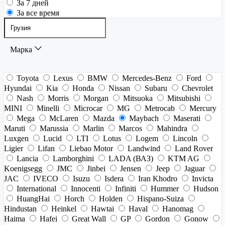
За 7 дней
За все время
Марка
Toyota
Lexus
BMW
Mercedes-Benz
Ford
Hyundai
Kia
Honda
Nissan
Subaru
Chevrolet
Nash
Morris
Morgan
Mitsuoka
Mitsubishi
MINI
Minelli
Microcar
MG
Metrocab
Mercury
Mega
McLaren
Mazda
Maybach
Maserati
Maruti
Marussia
Marlin
Marcos
Mahindra
Luxgen
Lucid
LTI
Lotus
Logem
Lincoln
Ligier
Lifan
Liebao Motor
Landwind
Land Rover
Lancia
Lamborghini
LADA (ВАЗ)
KTM AG
Koenigsegg
JMC
Jinbei
Jensen
Jeep
Jaguar
JAC
IVECO
Isuzu
Isdera
Iran Khodro
Invicta
International
Innocenti
Infiniti
Hummer
Hudson
HuangHai
Horch
Holden
Hispano-Suiza
Hindustan
Heinkel
Hawtai
Haval
Hanomag
Haima
Hafei
Great Wall
GP
Gordon
Gonow