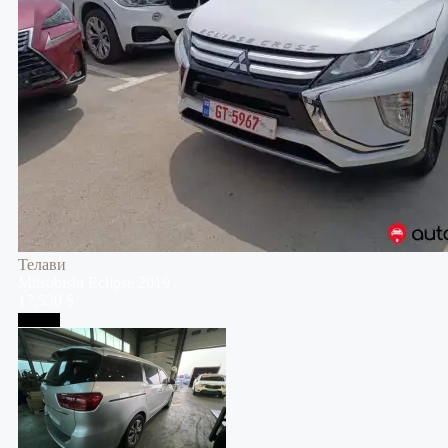
Телави
Mitsubishi
Eclipse
2019
17,530 $
Тбилиси