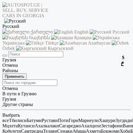
Русский
ქართული
English
Русский
հայերեն
Қазақша
Українська
Türkçe
Azərbaycan
Özbek
Кыргызский
$
Грузия
₾
Отмена
Районы
Применить
Отмена
В пути в Грузию
Грузия
Другие страны
Выбрать
все
Тбилиси
Батуми
Рустави
Поти
Гори
Марнеули
Хашури
Зугдиди
Мцхета
Кутаиси
Ахалкалаки
Сагареджо
Ахалцихе
Зестафони
Ван
Кобулети
Самтредиа
Телави
Сенаки
Абаша
Ахмета
Боржоми
Хоби
Б