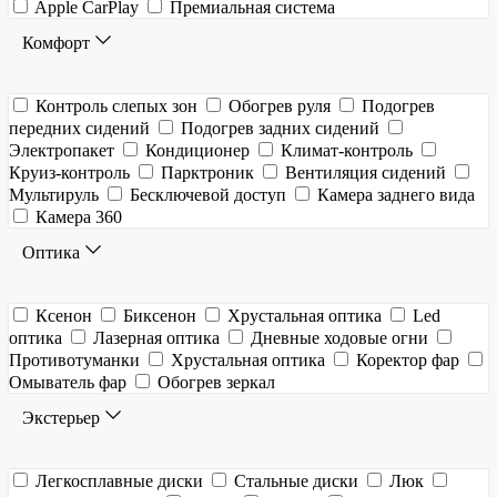
Apple CarPlay
Премиальная система
Комфорт
Контроль слепых зон
Обогрев руля
Подогрев
передних сидений
Подогрев задних сидений
Электропакет
Кондиционер
Климат-контроль
Круиз-контроль
Парктроник
Вентиляция сидений
Мультируль
Бесключевой доступ
Камера заднего вида
Камера 360
Оптика
Ксенон
Биксенон
Хрустальная оптика
Led
оптика
Лазерная оптика
Дневные ходовые огни
Противотуманки
Хрустальная оптика
Коректор фар
Омыватель фар
Обогрев зеркал
Экстерьер
Легкосплавные диски
Стальные диски
Люк