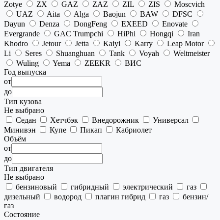
Zotye
ZX
GAZ
ZAZ
ZIL
ZIS
Moscvich
UAZ
Aita
Alga
Baojun
BAW
DFSC
Dayun
Denza
DongFeng
EXEED
Enovate
Evergrande
GAC Trumpchi
HiPhi
Hongqi
Iran
Khodro
Jetour
Jetta
Kaiyi
Karry
Leap Motor
Li
Seres
Shuanghuan
Tank
Voyah
Weltmeister
Wuling
Yema
ZEEKR
ВИС
Год выпуска
от
до
Тип кузова
Не выбрано
Седан
Хетчбэк
Внедорожник
Универсал
Минивэн
Купе
Пикап
Кабриолет
Объём
от
до
Тип двигателя
Не выбрано
бензиновый
гибридный
электрический
газ
дизельный
водород
плагин гибрид
газ
бензин/
газ
Состояние