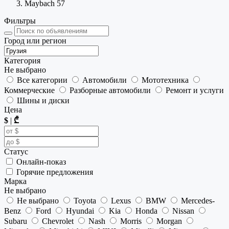
Maybach 57
Фильтры
Город или регион
Категория
Не выбрано
Все категории
Автомобили
Мототехника
Коммерческие
Разборные автомобили
Ремонт и услуги
Шины и диски
Цена
$
|
₾
Статус
Онлайн-показ
Горячие предложения
Марка
Не выбрано
Не выбрано
Toyota
Lexus
BMW
Mercedes-
Benz
Ford
Hyundai
Kia
Honda
Nissan
Subaru
Chevrolet
Nash
Morris
Morgan