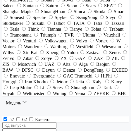
Saleen
Santana
Saturn
Scion
Sears
SEAT
Shanghai Maple
ShuangHuan
Simca
Skoda
Smart
Soueast
Spectre
Spyker
SsangYong
Steyr
Studebaker
Suzuki
Talbot
TATA
Tatra
Tazzari
Tesla
Think
Tianma
Tianye
Tofas
Trabant
Tramontana
Triumph
TVR
Ultima
Vauxhall
Vector
Venturi
Volkswagen
Volvo
Vortex
W
Motors
Wanderer
Wartburg
Westfield
Wiesmann
Willys
Xin Kai
Xpeng
Yulon
Zastava
Zenos
Zenvo
Zibar
Zotye
ZX
GAZ
ZAZ
ZIL
ZIS
Moscvich
UAZ
Aita
Alga
Baojun
BAW
DFSC
Dayun
Denza
DongFeng
EXEED
Enovate
Evergrande
GAC Trumpchi
HiPhi
Hongqi
Iran Khodro
Jetour
Jetta
Kaiyi
Karry
Leap Motor
Li
Seres
Shuanghuan
Tank
Voyah
Weltmeister
Wuling
Yema
ZEEKR
ВИС
Модель
57
62
Exelero