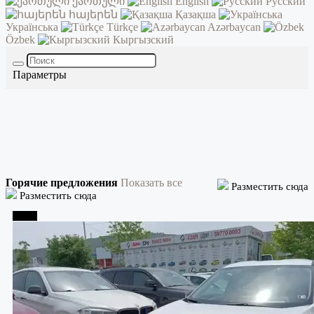
ქართული
English
Русский
հայերեն
Қазақша
Українська
Türkçe
Azərbaycan
Özbek
Кыргызский
Параметры
Горячие предложения
Показать все
Разместить сюда
Разместить сюда
Телави