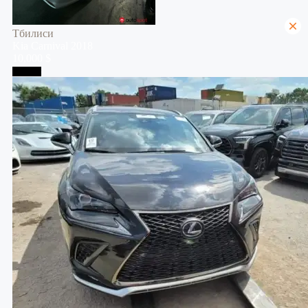
Тбилиси
Kia
Carnival
2018
10,000 $
Тбилиси