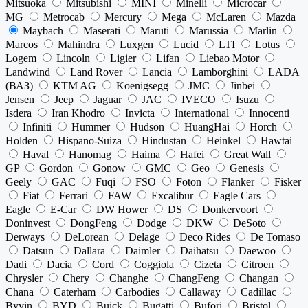
Mitsuoka
Mitsubishi
MINI
Minelli
Microcar
MG
Metrocab
Mercury
Mega
McLaren
Mazda
Maybach
Maserati
Maruti
Marussia
Marlin
Marcos
Mahindra
Luxgen
Lucid
LTI
Lotus
Logem
Lincoln
Ligier
Lifan
Liebao Motor
Landwind
Land Rover
Lancia
Lamborghini
LADA
(ВАЗ)
KTM AG
Koenigsegg
JMC
Jinbei
Jensen
Jeep
Jaguar
JAC
IVECO
Isuzu
Isdera
Iran Khodro
Invicta
International
Innocenti
Infiniti
Hummer
Hudson
HuangHai
Horch
Holden
Hispano-Suiza
Hindustan
Heinkel
Hawtai
Haval
Hanomag
Haima
Hafei
Great Wall
GP
Gordon
Gonow
GMC
Geo
Genesis
Geely
GAC
Fuqi
FSO
Foton
Flanker
Fisker
Fiat
Ferrari
FAW
Excalibur
Eagle Cars
Eagle
E-Car
DW Hower
DS
Donkervoort
Doninvest
DongFeng
Dodge
DKW
DeSoto
Derways
DeLorean
Delage
Deco Rides
De Tomaso
Datsun
Dallara
Daimler
Daihatsu
Daewoo
Dadi
Dacia
Cord
Coggiola
Cizeta
Citroen
Chrysler
Chery
Changhe
ChangFeng
Changan
Chana
Caterham
Carbodies
Callaway
Cadillac
Byvin
BYD
Buick
Bugatti
Bufori
Bristol