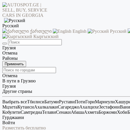
Русский
ქართული
English
Русский
Кыргызский
Грузия
Отмена
Районы
Применить
Отмена
В пути в Грузию
Грузия
Другие страны
Выбрать все
Тбилиси
Батуми
Рустави
Поти
Гори
Марнеули
Хашур
Мцхета
Кутаиси
Ахалкалаки
Сагареджо
Ахалцихе
Зестафони
Ван
Кобулети
Самтредиа
Телави
Сенаки
Абаша
Ахмета
Боржоми
Хоби
Б
Гурджаани
Войти
Разместить бесплатно