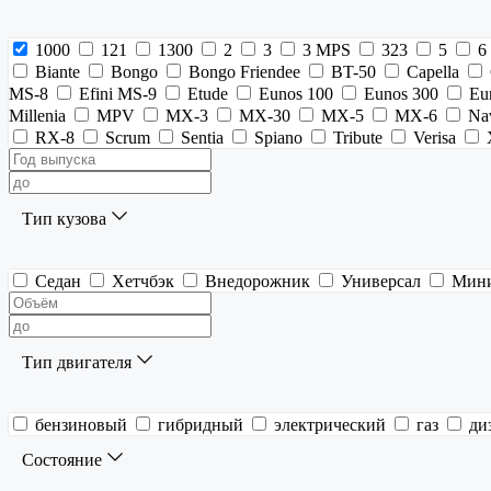
1000
121
1300
2
3
3 MPS
323
5
6
Biante
Bongo
Bongo Friendee
BT-50
Capella
MS-8
Efini MS-9
Etude
Eunos 100
Eunos 300
Eu
Millenia
MPV
MX-3
MX-30
MX-5
MX-6
Na
RX-8
Scrum
Sentia
Spiano
Tribute
Verisa
Тип кузова
Седан
Хетчбэк
Внедорожник
Универсал
Мин
Тип двигателя
бензиновый
гибридный
электрический
газ
ди
Состояние