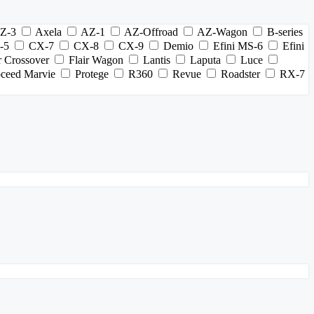
Z-3
Axela
AZ-1
AZ-Offroad
AZ-Wagon
B-series
-5
CX-7
CX-8
CX-9
Demio
Efini MS-6
Efini
r Crossover
Flair Wagon
Lantis
Laputa
Luce
oceed Marvie
Protege
R360
Revue
Roadster
RX-7