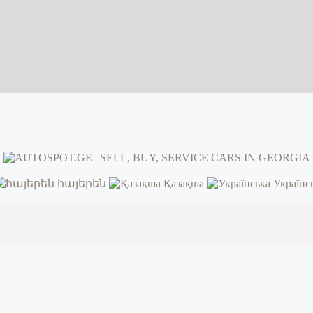
հայերեն
Қазақша
Українс