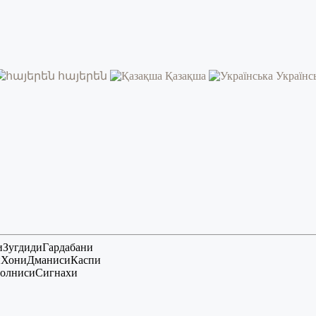
հայերեն
Қазақша
Українс
и
Зугдиди
Гардабани
и
Хони
Дманиси
Каспи
олниси
Сигнахи