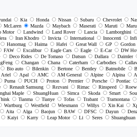
undai
Kia
Honda
Nissan
Subaru
Chevrolet
Na
McLaren
Mazda
Maybach
Maserati
Maruti
Maru
o Motor
Landwind
Land Rover
Lancia
Lamborghini
dera
Iran Khodro
Invicta
International
Innocenti
Infi
Hanomag
Haima
Hafei
Great Wall
GP
Gordon
FAW
Excalibur
Eagle Cars
Eagle
E-Car
DW Ho
e
Deco Rides
De Tomaso
Datsun
Dallara
Daimler
gFeng
Changan
Chana
Caterham
Carbodies
Calla
Bio auto
Bilenkin
Bertone
Bentley
Batmobile
B
Ariel
Apal
AMC
AM General
Alpine
Alpina
A
Puma
PUCH
Proton
Premier
Porsche
Pontiac
e
Renault Samsung
Rezvani
Rimac
Rinspeed
Roew
nghai Maple
ShuangHuan
Simca
Skoda
Smart
Sou
Think
Tianma
Tianye
Tofas
Trabant
Tramontana
Wartburg
Westfield
Wiesmann
Willys
Xin Kai
X
Aita
Alga
Baojun
BAW
DFSC
Dayun
Den
Kaiyi
Karry
Leap Motor
Li
Seres
Shuanghuan