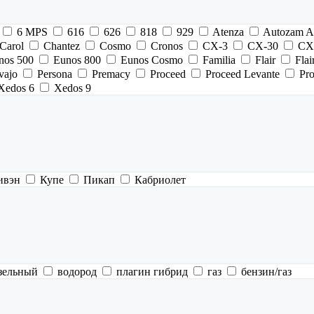
6 MPS
616
626
818
929
Atenza
Autozam A
Carol
Chantez
Cosmo
Cronos
CX-3
CX-30
CX
nos 500
Eunos 800
Eunos Cosmo
Familia
Flair
Flai
vajo
Persona
Premacy
Proceed
Proceed Levante
Pr
Xedos 6
Xedos 9
ивэн
Купе
Пикап
Кабриолет
зельный
водород
плагин гибрид
газ
бензин/газ