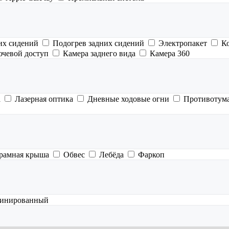
их сидений
Подогрев задних сидений
Электропакет
К
ючевой доступ
Камера заднего вида
Камера 360
а
Лазерная оптика
Дневные ходовые огни
Противотум
рамная крыша
Обвес
Лебёда
Фаркоп
инированный