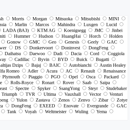
sh
Morris
Morgan
Mitsuoka
Mitsubishi
MINI
ssia
Marlin
Marcos
Mahindra
Luxgen
Lucid
LADA (ВАЗ)
KTM AG
Koenigsegg
JMC
Jinbei
niti
Hummer
Hudson
HuangHai
Horch
Holden
Gonow
GMC
Geo
Genesis
Geely
GAC
wer
DS
Donkervoort
Doninvest
DongFeng
Daihatsu
Daewoo
Dadi
Dacia
Cord
Coggiola
way
Cadillac
Byvin
BYD
Buick
Bugatti
altijas Dzips
Bajaj
BAIC
Autobianchi
Austin Healey
lfa Romeo
Adler
Acura
AC
Renault
Renaissance
Plymouth
Piaggio
PGO
Opel
Osca
Packard
e
Rolls-Royce
Ronart
Rover
Saab
Saipa
east
Spectre
Spyker
SsangYong
Steyr
Studebaker
Triumph
TVR
Ultima
Vauxhall
Vector
Venturi
peng
Yulon
Zastava
Zenos
Zenvo
Zibar
Zotye
za
DongFeng
EXEED
Enovate
Evergrande
GAC
Tank
Voyah
Weltmeister
Wuling
Yema