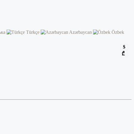
ька
Türkçe
Azərbaycan
Özbek
$
₾