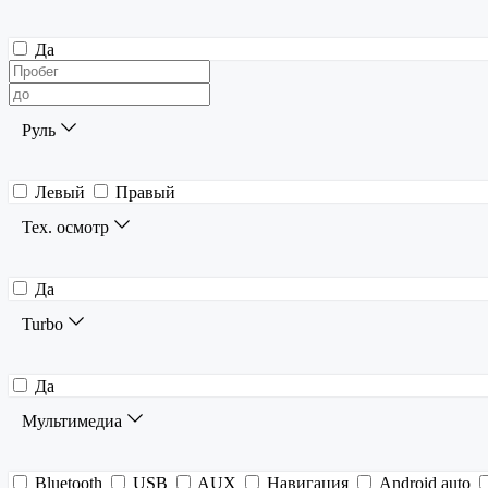
Да
Руль
Левый
Правый
Тех. осмотр
Да
Turbo
Да
Мультимедиа
Bluetooth
USB
AUX
Навигация
Android auto