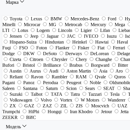
Марка
Toyota
Lexus
BMW
Mercedes-Benz
Ford
Hy
Minelli
Microcar
MG
Metrocab
Mercury
Mega
LTI
Lotus
Logem
Lincoln
Ligier
Lifan
Lieba
Jensen
Jeep
Jaguar
JAC
IVECO
Isuzu
Is
Hispano-Suiza
Hindustan
Heinkel
Hawtai
Haval
Fuqi
FSO
Foton
Flanker
Fisker
Fiat
Ferrari
Dodge
DKW
DeSoto
Derways
DeLorean
Delag
Cizeta
Citroen
Chrysler
Chery
Changhe
Chan
Bufori
Bristol
Brilliance
Brabus
Borgward
Bitter
Austin
Aurus
Audi
Aston Martin
Asia
Aro
Reliant
Ravon
Rambler
RAM
Qvale
Qoros
Pagani
Panoz
Perodua
Peugeot
Noble
Oldsmobil
Saleen
Santana
Saturn
Scion
Sears
SEAT
Sha
Suzuki
Talbot
TATA
Tatra
Tazzari
Tesla
Volkswagen
Volvo
Vortex
W Motors
Wanderer
ZX
GAZ
ZAZ
ZIL
ZIS
Moscvich
UAZ
Trumpchi
HiPhi
Hongqi
Iran Khodro
Jetour
Jetta
ZEEKR
ВИС
Модель