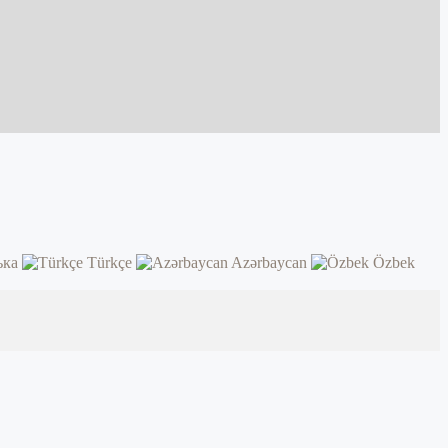
ька
Türkçe
Azərbaycan
Özbek