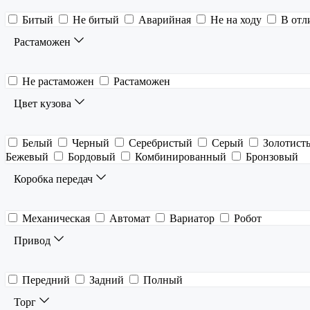
Битый
Не битый
Аварийная
Не на ходу
В отл
Растаможен
Не растаможен
Растаможен
Цвет кузова
Белый
Черный
Серебристый
Серый
Золотист
Бежевый
Бордовый
Комбинированный
Бронзовый
Коробка передач
Механическая
Автомат
Вариатор
Робот
Привод
Передний
Задний
Полный
Торг