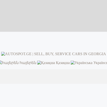
հայերեն
Қазақша
Українс