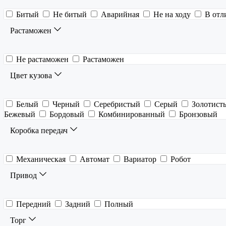
Битый
Не битый
Аварийная
Не на ходу
В отл
Растаможен
Не растаможен
Растаможен
Цвет кузова
Белый
Черный
Серебристый
Серый
Золотист
Бежевый
Бордовый
Комбинированный
Бронзовый
Коробка передач
Механическая
Автомат
Вариатор
Робот
Привод
Передний
Задний
Полный
Торг