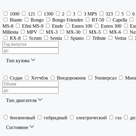
1000
121
1300
2
3
3 MPS
323
5
6
Biante
Bongo
Bongo Friendee
BT-50
Capella
MS-8
Efini MS-9
Etude
Eunos 100
Eunos 300
Eu
Millenia
MPV
MX-3
MX-30
MX-5
MX-6
Na
RX-8
Scrum
Sentia
Spiano
Tribute
Verisa
Тип кузова
Седан
Хетчбэк
Внедорожник
Универсал
Мин
Тип двигателя
бензиновый
гибридный
электрический
газ
ди
Состояние