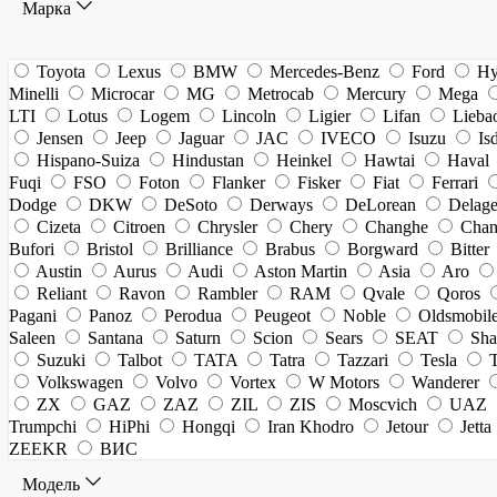
Марка
Toyota
Lexus
BMW
Mercedes-Benz
Ford
Hy
Minelli
Microcar
MG
Metrocab
Mercury
Mega
LTI
Lotus
Logem
Lincoln
Ligier
Lifan
Lieba
Jensen
Jeep
Jaguar
JAC
IVECO
Isuzu
Is
Hispano-Suiza
Hindustan
Heinkel
Hawtai
Haval
Fuqi
FSO
Foton
Flanker
Fisker
Fiat
Ferrari
Dodge
DKW
DeSoto
Derways
DeLorean
Delag
Cizeta
Citroen
Chrysler
Chery
Changhe
Chan
Bufori
Bristol
Brilliance
Brabus
Borgward
Bitter
Austin
Aurus
Audi
Aston Martin
Asia
Aro
Reliant
Ravon
Rambler
RAM
Qvale
Qoros
Pagani
Panoz
Perodua
Peugeot
Noble
Oldsmobil
Saleen
Santana
Saturn
Scion
Sears
SEAT
Sha
Suzuki
Talbot
TATA
Tatra
Tazzari
Tesla
Volkswagen
Volvo
Vortex
W Motors
Wanderer
ZX
GAZ
ZAZ
ZIL
ZIS
Moscvich
UAZ
Trumpchi
HiPhi
Hongqi
Iran Khodro
Jetour
Jetta
ZEEKR
ВИС
Модель