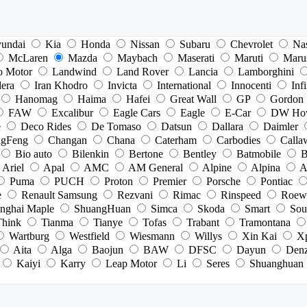
undai
Kia
Honda
Nissan
Subaru
Chevrolet
Na
McLaren
Mazda
Maybach
Maserati
Maruti
Maru
o Motor
Landwind
Land Rover
Lancia
Lamborghini
dera
Iran Khodro
Invicta
International
Innocenti
Infi
Hanomag
Haima
Hafei
Great Wall
GP
Gordon
FAW
Excalibur
Eagle Cars
Eagle
E-Car
DW Ho
e
Deco Rides
De Tomaso
Datsun
Dallara
Daimler
gFeng
Changan
Chana
Caterham
Carbodies
Calla
Bio auto
Bilenkin
Bertone
Bentley
Batmobile
B
Ariel
Apal
AMC
AM General
Alpine
Alpina
A
Puma
PUCH
Proton
Premier
Porsche
Pontiac
e
Renault Samsung
Rezvani
Rimac
Rinspeed
Roew
nghai Maple
ShuangHuan
Simca
Skoda
Smart
Sou
Think
Tianma
Tianye
Tofas
Trabant
Tramontana
Wartburg
Westfield
Wiesmann
Willys
Xin Kai
X
Aita
Alga
Baojun
BAW
DFSC
Dayun
Den
Kaiyi
Karry
Leap Motor
Li
Seres
Shuanghuan