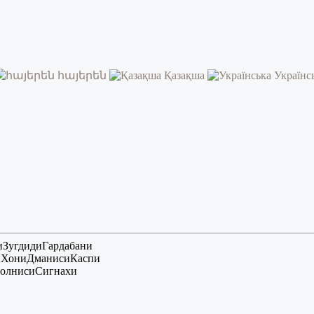
հայերեն
Қазақша
Українс
и
Зугдиди
Гардабани
и
Хони
Дманиси
Каспи
олниси
Сигнахи