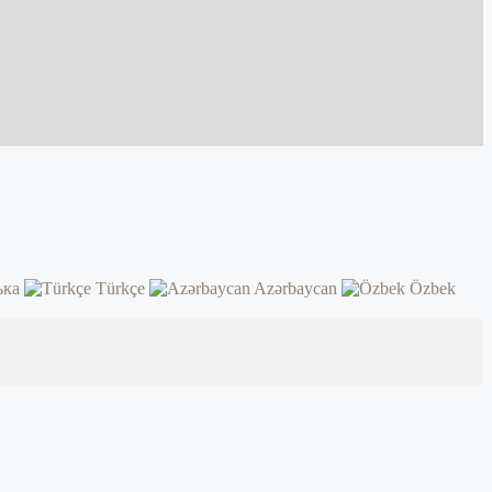
ька
Türkçe
Azərbaycan
Özbek