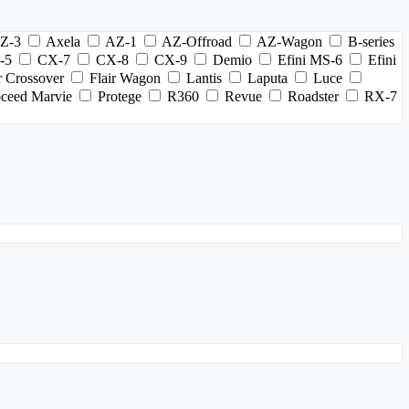
Z-3
Axela
AZ-1
AZ-Offroad
AZ-Wagon
B-series
-5
CX-7
CX-8
CX-9
Demio
Efini MS-6
Efini
r Crossover
Flair Wagon
Lantis
Laputa
Luce
oceed Marvie
Protege
R360
Revue
Roadster
RX-7