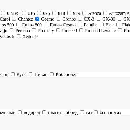
6 MPS
616
626
818
929
Atenza
Autozam A
Carol
Chantez
Cosmo
Cronos
CX-3
CX-30
CX
nos 500
Eunos 800
Eunos Cosmo
Familia
Flair
Flai
vajo
Persona
Premacy
Proceed
Proceed Levante
Pr
Xedos 6
Xedos 9
ивэн
Купе
Пикап
Кабриолет
зельный
водород
плагин гибрид
газ
бензин/газ