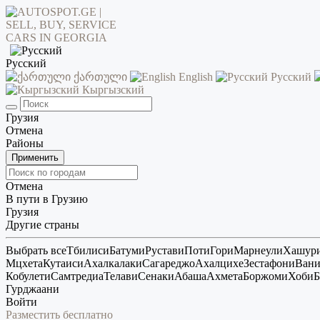
Русский
ქართული
English
Русский
Кыргызский
Грузия
Отмена
Районы
Применить
Отмена
В пути в Грузию
Грузия
Другие страны
Выбрать все
Тбилиси
Батуми
Рустави
Поти
Гори
Марнеули
Хашур
Мцхета
Кутаиси
Ахалкалаки
Сагареджо
Ахалцихе
Зестафони
Ван
Кобулети
Самтредиа
Телави
Сенаки
Абаша
Ахмета
Боржоми
Хоби
Б
Гурджаани
Войти
Разместить бесплатно