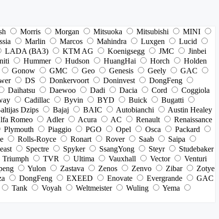
sh
Morris
Morgan
Mitsuoka
Mitsubishi
MINI
ssia
Marlin
Marcos
Mahindra
Luxgen
Lucid
LADA (ВАЗ)
KTM AG
Koenigsegg
JMC
Jinbei
niti
Hummer
Hudson
HuangHai
Horch
Holden
Gonow
GMC
Geo
Genesis
Geely
GAC
wer
DS
Donkervoort
Doninvest
DongFeng
Daihatsu
Daewoo
Dadi
Dacia
Cord
Coggiola
way
Cadillac
Byvin
BYD
Buick
Bugatti
altijas Dzips
Bajaj
BAIC
Autobianchi
Austin Healey
lfa Romeo
Adler
Acura
AC
Renault
Renaissance
Plymouth
Piaggio
PGO
Opel
Osca
Packard
e
Rolls-Royce
Ronart
Rover
Saab
Saipa
east
Spectre
Spyker
SsangYong
Steyr
Studebaker
Triumph
TVR
Ultima
Vauxhall
Vector
Venturi
peng
Yulon
Zastava
Zenos
Zenvo
Zibar
Zotye
za
DongFeng
EXEED
Enovate
Evergrande
GAC
Tank
Voyah
Weltmeister
Wuling
Yema