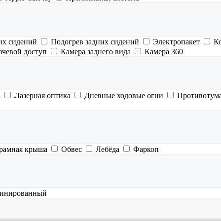
их сидений
Подогрев задних сидений
Электропакет
К
ючевой доступ
Камера заднего вида
Камера 360
а
Лазерная оптика
Дневные ходовые огни
Противотум
рамная крыша
Обвес
Лебёда
Фаркоп
инированный