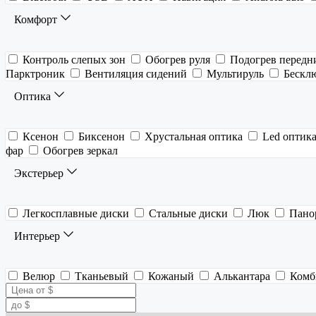
Комфорт
Контроль слепых зон
Обогрев руля
Подогрев передн
Парктроник
Вентиляция сидений
Мультируль
Бескл
Оптика
Ксенон
Биксенон
Хрустальная оптика
Led оптик
фар
Обогрев зеркал
Экстерьер
Легкосплавные диски
Стальные диски
Люк
Пано
Интерьер
Велюр
Тканьевый
Кожаный
Алькантара
Комб