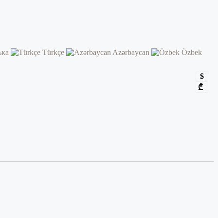
ька
Türkçe
Azərbaycan
Özbek
$
₾