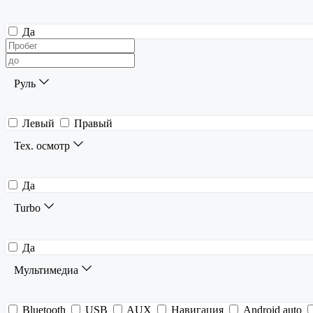
Да
Руль
Левый
Правый
Тех. осмотр
Да
Turbo
Да
Мультимедиа
Bluetooth
USB
AUX
Навигация
Android auto