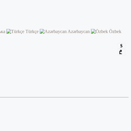
ька
Türkçe
Azərbaycan
Özbek
$
₾