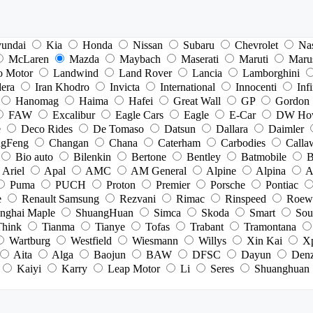
undai
Kia
Honda
Nissan
Subaru
Chevrolet
Na
McLaren
Mazda
Maybach
Maserati
Maruti
Maru
o Motor
Landwind
Land Rover
Lancia
Lamborghini
dera
Iran Khodro
Invicta
International
Innocenti
Infi
Hanomag
Haima
Hafei
Great Wall
GP
Gordon
FAW
Excalibur
Eagle Cars
Eagle
E-Car
DW Ho
e
Deco Rides
De Tomaso
Datsun
Dallara
Daimler
gFeng
Changan
Chana
Caterham
Carbodies
Calla
Bio auto
Bilenkin
Bertone
Bentley
Batmobile
B
Ariel
Apal
AMC
AM General
Alpine
Alpina
A
Puma
PUCH
Proton
Premier
Porsche
Pontiac
e
Renault Samsung
Rezvani
Rimac
Rinspeed
Roew
nghai Maple
ShuangHuan
Simca
Skoda
Smart
Sou
Think
Tianma
Tianye
Tofas
Trabant
Tramontana
Wartburg
Westfield
Wiesmann
Willys
Xin Kai
X
Aita
Alga
Baojun
BAW
DFSC
Dayun
Den
Kaiyi
Karry
Leap Motor
Li
Seres
Shuanghuan