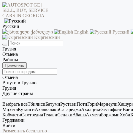
Русский
ქართული
English
Русский
Кыргызский
Грузия
Отмена
Районы
Применить
Отмена
В пути в Грузию
Грузия
Другие страны
Выбрать все
Тбилиси
Батуми
Рустави
Поти
Гори
Марнеули
Хашур
Мцхета
Кутаиси
Ахалкалаки
Сагареджо
Ахалцихе
Зестафони
Ван
Кобулети
Самтредиа
Телави
Сенаки
Абаша
Ахмета
Боржоми
Хоби
Б
Гурджаани
Войти
Разместить бесплатно