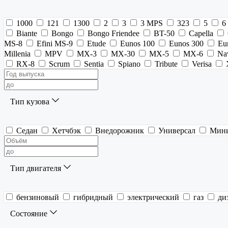
1000
121
1300
2
3
3 MPS
323
5
6
Biante
Bongo
Bongo Friendee
BT-50
Capella
MS-8
Efini MS-9
Etude
Eunos 100
Eunos 300
Eu
Millenia
MPV
MX-3
MX-30
MX-5
MX-6
Na
RX-8
Scrum
Sentia
Spiano
Tribute
Verisa
Тип кузова
Седан
Хетчбэк
Внедорожник
Универсал
Мин
Тип двигателя
бензиновый
гибридный
электрический
газ
ди
Состояние