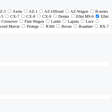
Z-3
Axela
AZ-1
AZ-Offroad
AZ-Wagon
B-series
-5
CX-7
CX-8
CX-9
Demio
Efini MS-6
Efini
r Crossover
Flair Wagon
Lantis
Laputa
Luce
oceed Marvie
Protege
R360
Revue
Roadster
RX-7