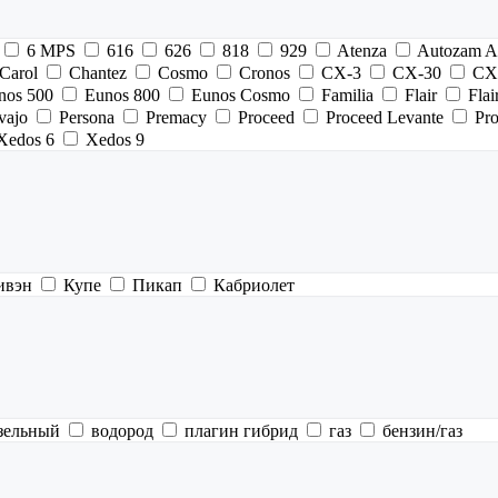
6 MPS
616
626
818
929
Atenza
Autozam A
Carol
Chantez
Cosmo
Cronos
CX-3
CX-30
CX
nos 500
Eunos 800
Eunos Cosmo
Familia
Flair
Flai
vajo
Persona
Premacy
Proceed
Proceed Levante
Pr
Xedos 6
Xedos 9
ивэн
Купе
Пикап
Кабриолет
зельный
водород
плагин гибрид
газ
бензин/газ