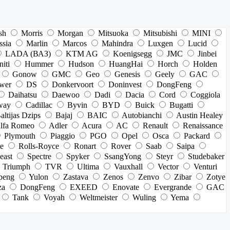
sh
Morris
Morgan
Mitsuoka
Mitsubishi
MINI
ssia
Marlin
Marcos
Mahindra
Luxgen
Lucid
LADA (ВАЗ)
KTM AG
Koenigsegg
JMC
Jinbei
niti
Hummer
Hudson
HuangHai
Horch
Holden
Gonow
GMC
Geo
Genesis
Geely
GAC
wer
DS
Donkervoort
Doninvest
DongFeng
Daihatsu
Daewoo
Dadi
Dacia
Cord
Coggiola
way
Cadillac
Byvin
BYD
Buick
Bugatti
altijas Dzips
Bajaj
BAIC
Autobianchi
Austin Healey
lfa Romeo
Adler
Acura
AC
Renault
Renaissance
Plymouth
Piaggio
PGO
Opel
Osca
Packard
e
Rolls-Royce
Ronart
Rover
Saab
Saipa
east
Spectre
Spyker
SsangYong
Steyr
Studebaker
Triumph
TVR
Ultima
Vauxhall
Vector
Venturi
peng
Yulon
Zastava
Zenos
Zenvo
Zibar
Zotye
za
DongFeng
EXEED
Enovate
Evergrande
GAC
Tank
Voyah
Weltmeister
Wuling
Yema