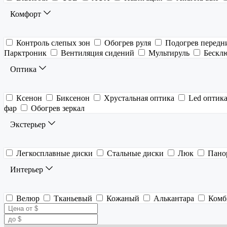
Комфорт
Контроль слепых зон
Обогрев руля
Подогрев передн
Парктроник
Вентиляция сидений
Мультируль
Бескл
Оптика
Ксенон
Биксенон
Хрустальная оптика
Led оптик
фар
Обогрев зеркал
Экстерьер
Легкосплавные диски
Стальные диски
Люк
Пано
Интерьер
Велюр
Тканьевый
Кожаный
Алькантара
Комб