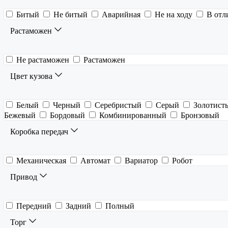
Битый
Не битый
Аварийная
Не на ходу
В отл
Растаможен
Не растаможен
Растаможен
Цвет кузова
Белый
Черный
Серебристый
Серый
Золотист
Бежевый
Бордовый
Комбинированный
Бронзовый
Коробка передач
Механическая
Автомат
Вариатор
Робот
Привод
Передний
Задний
Полный
Торг