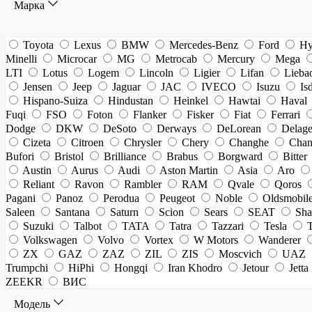
Марка
Toyota
Lexus
BMW
Mercedes-Benz
Ford
Hy
Minelli
Microcar
MG
Metrocab
Mercury
Mega
LTI
Lotus
Logem
Lincoln
Ligier
Lifan
Lieba
Jensen
Jeep
Jaguar
JAC
IVECO
Isuzu
Is
Hispano-Suiza
Hindustan
Heinkel
Hawtai
Haval
Fuqi
FSO
Foton
Flanker
Fisker
Fiat
Ferrari
Dodge
DKW
DeSoto
Derways
DeLorean
Delag
Cizeta
Citroen
Chrysler
Chery
Changhe
Chan
Bufori
Bristol
Brilliance
Brabus
Borgward
Bitter
Austin
Aurus
Audi
Aston Martin
Asia
Aro
Reliant
Ravon
Rambler
RAM
Qvale
Qoros
Pagani
Panoz
Perodua
Peugeot
Noble
Oldsmobil
Saleen
Santana
Saturn
Scion
Sears
SEAT
Sha
Suzuki
Talbot
TATA
Tatra
Tazzari
Tesla
Volkswagen
Volvo
Vortex
W Motors
Wanderer
ZX
GAZ
ZAZ
ZIL
ZIS
Moscvich
UAZ
Trumpchi
HiPhi
Hongqi
Iran Khodro
Jetour
Jetta
ZEEKR
ВИС
Модель