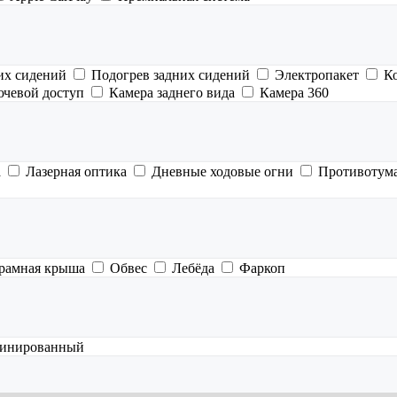
их сидений
Подогрев задних сидений
Электропакет
К
ючевой доступ
Камера заднего вида
Камера 360
а
Лазерная оптика
Дневные ходовые огни
Противотум
рамная крыша
Обвес
Лебёда
Фаркоп
инированный