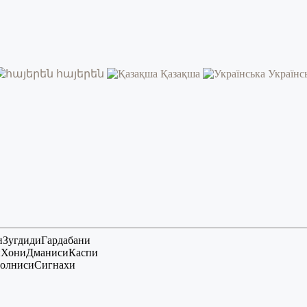
հայերեն
Қазақша
Українс
и
Зугдиди
Гардабани
и
Хони
Дманиси
Каспи
олниси
Сигнахи