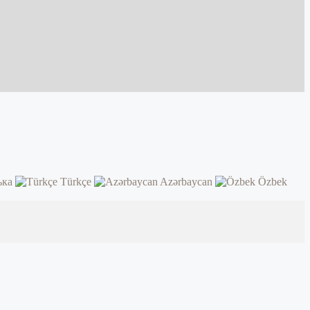
ька
Türkçe
Azərbaycan
Özbek