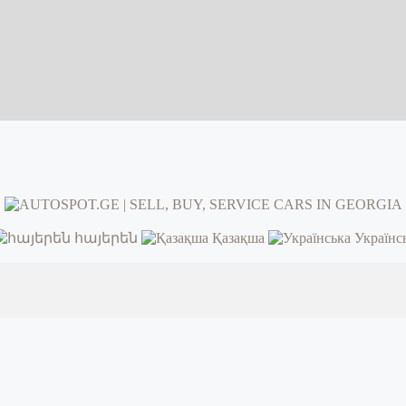
հայերեն
Қазақша
Українс