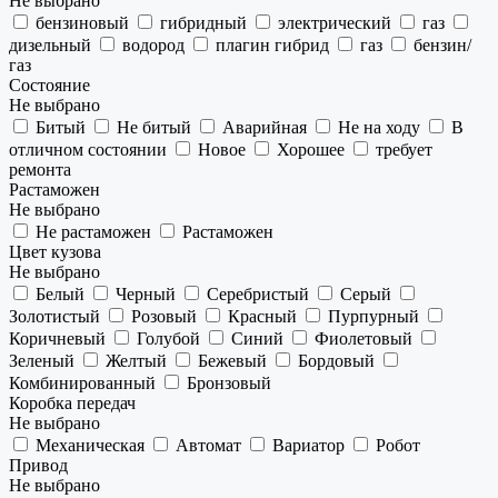
Не выбрано
бензиновый
гибридный
электрический
газ
дизельный
водород
плагин гибрид
газ
бензин/
газ
Состояние
Не выбрано
Битый
Не битый
Аварийная
Не на ходу
В
отличном состоянии
Новое
Хорошее
требует
ремонта
Растаможен
Не выбрано
Не растаможен
Растаможен
Цвет кузова
Не выбрано
Белый
Черный
Серебристый
Серый
Золотистый
Розовый
Красный
Пурпурный
Коричневый
Голубой
Синий
Фиолетовый
Зеленый
Желтый
Бежевый
Бордовый
Комбинированный
Бронзовый
Коробка передач
Не выбрано
Механическая
Автомат
Вариатор
Робот
Привод
Не выбрано