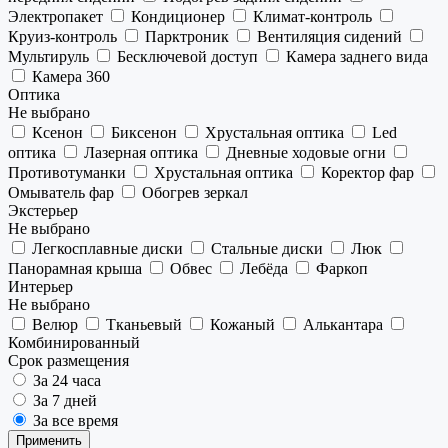
Электропакет
Кондиционер
Климат-контроль
Круиз-контроль
Парктроник
Вентиляция сидений
Мультируль
Бесключевой доступ
Камера заднего вида
Камера 360
Оптика
Не выбрано
Ксенон
Биксенон
Хрустальная оптика
Led
оптика
Лазерная оптика
Дневные ходовые огни
Противотуманки
Хрустальная оптика
Коректор фар
Омыватель фар
Обогрев зеркал
Экстерьер
Не выбрано
Легкосплавные диски
Стальные диски
Люк
Панорамная крыша
Обвес
Лебёда
Фаркоп
Интерьер
Не выбрано
Велюр
Тканьевый
Кожаный
Алькантара
Комбинированный
Срок размещения
За 24 часа
За 7 дней
За все время
Применить