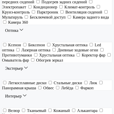
передних сидений
Подогрев задних сидений
Электропакет
Кондиционер
Климат-контроль
Круиз-контроль
Парктроник
Вентиляция сидений
Мультируль
Бесключевой доступ
Камера заднего вида
Камера 360
Оптика
Ксенон
Биксенон
Хрустальная оптика
Led
оптика
Лазерная оптика
Дневные ходовые огни
Противотуманки
Хрустальная оптика
Коректор фар
Омыватель фар
Обогрев зеркал
Экстерьер
Легкосплавные диски
Стальные диски
Люк
Панорамная крыша
Обвес
Лебёда
Фаркоп
Интерьер
Велюр
Тканьевый
Кожаный
Алькантара