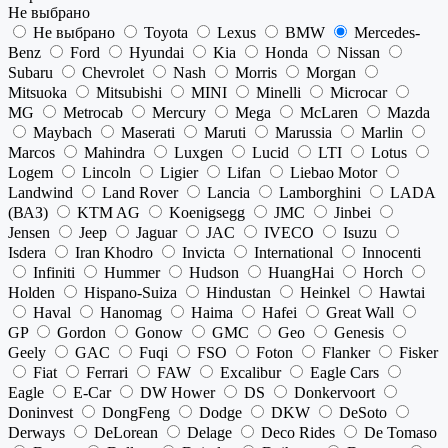
Не выбрано
Не выбрано
Toyota
Lexus
BMW
Mercedes-
Benz
Ford
Hyundai
Kia
Honda
Nissan
Subaru
Chevrolet
Nash
Morris
Morgan
Mitsuoka
Mitsubishi
MINI
Minelli
Microcar
MG
Metrocab
Mercury
Mega
McLaren
Mazda
Maybach
Maserati
Maruti
Marussia
Marlin
Marcos
Mahindra
Luxgen
Lucid
LTI
Lotus
Logem
Lincoln
Ligier
Lifan
Liebao Motor
Landwind
Land Rover
Lancia
Lamborghini
LADA
(ВАЗ)
KTM AG
Koenigsegg
JMC
Jinbei
Jensen
Jeep
Jaguar
JAC
IVECO
Isuzu
Isdera
Iran Khodro
Invicta
International
Innocenti
Infiniti
Hummer
Hudson
HuangHai
Horch
Holden
Hispano-Suiza
Hindustan
Heinkel
Hawtai
Haval
Hanomag
Haima
Hafei
Great Wall
GP
Gordon
Gonow
GMC
Geo
Genesis
Geely
GAC
Fuqi
FSO
Foton
Flanker
Fisker
Fiat
Ferrari
FAW
Excalibur
Eagle Cars
Eagle
E-Car
DW Hower
DS
Donkervoort
Doninvest
DongFeng
Dodge
DKW
DeSoto
Derways
DeLorean
Delage
Deco Rides
De Tomaso