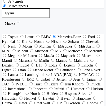
За 7 дней
За все время
Марка
Toyota
Lexus
BMW
Mercedes-Benz
Ford
Hyundai
Kia
Honda
Nissan
Subaru
Chevrolet
Nash
Morris
Morgan
Mitsuoka
Mitsubishi
MINI
Minelli
Microcar
MG
Metrocab
Mercury
Mega
McLaren
Mazda
Maybach
Maserati
Maruti
Marussia
Marlin
Marcos
Mahindra
Luxgen
Lucid
LTI
Lotus
Logem
Lincoln
Ligier
Lifan
Liebao Motor
Landwind
Land Rover
Lancia
Lamborghini
LADA (ВАЗ)
KTM AG
Koenigsegg
JMC
Jinbei
Jensen
Jeep
Jaguar
JAC
IVECO
Isuzu
Isdera
Iran Khodro
Invicta
International
Innocenti
Infiniti
Hummer
Hudson
HuangHai
Horch
Holden
Hispano-Suiza
Hindustan
Heinkel
Hawtai
Haval
Hanomag
Haima
Hafei
Great Wall
GP
Gordon
Gonow