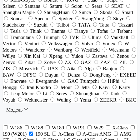
Saleen
Santana
Saturn
Scion
Sears
SEAT
Shanghai Maple
ShuangHuan
Simca
Skoda
Smart
Soueast
Spectre
Spyker
SsangYong
Steyr
Studebaker
Suzuki
Talbot
TATA
Tatra
Tazzari
Tesla
Think
Tianma
Tianye
Tofas
Trabant
Tramontana
Triumph
TVR
Ultima
Vauxhall
Vector
Venturi
Volkswagen
Volvo
Vortex
W
Motors
Wanderer
Wartburg
Westfield
Wiesmann
Willys
Xin Kai
Xpeng
Yulon
Zastava
Zenos
Zenvo
Zibar
Zotye
ZX
GAZ
ZAZ
ZIL
ZIS
Moscvich
UAZ
Aita
Alga
Baojun
BAW
DFSC
Dayun
Denza
DongFeng
EXEED
Enovate
Evergrande
GAC Trumpchi
HiPhi
Hongqi
Iran Khodro
Jetour
Jetta
Kaiyi
Karry
Leap Motor
Li
Seres
Shuanghuan
Tank
Voyah
Weltmeister
Wuling
Yema
ZEEKR
ВИС
Модель
W186
W188
W189
W191
W29
X-Class
190 (W201)
190 SL
A-Class
A-Class AMG
AMG