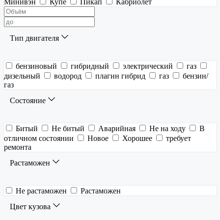
Минивэн
Купе
Пикап
Кабриолет
Тип двигателя
бензиновый
гибридный
электрический
газ
дизельный
водород
плагин гибрид
газ
бензин/
газ
Состояние
Битый
Не битый
Аварийная
Не на ходу
В
отличном состоянии
Новое
Хорошее
требует
ремонта
Растаможен
Не растаможен
Растаможен
Цвет кузова