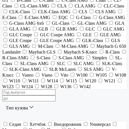
GT
B-Class
C-Class
C-Class AMG
Citan
CL-
Class
CL-Class AMG
CLA
CLA AMG
CLC-Class
CLK-Class
CLK-Class AMG
CLS
CLS AMG
E-Class
E-Class AMG
EQC
G-Class
G-Class AMG
G-Class AMG 6x6
GL-Class
GL-Class AMG
GLA
GLA AMG
GLB
GLB AMG
GLC
GLC AMG
GLC Coupe
GLC Coupe AMG
GLE
GLE AMG
GLE Coupe
GLE Coupe AMG
GLK-Class
GLS
GLS AMG
M-Class
M-Class AMG
Maybach G 650
Landaulet
Maybach GLS
Maybach S-Класс
R-Class
R-Class AMG
S-Class
S-Class AMG
Simplex
SL-
Class
SL-Class AMG
SLC
SLC AMG
SLK-Class
SLK-Class AMG
SLR McLaren
SLS AMG
V-
Класс
Vaneo
Viano
Vito
W100
W105
W108
W110
W111
W114
W115
W120
W121
W123
W124
W128
W136
W142
Тип кузова
Седан
Хетчбэк
Внедорожник
Универсал