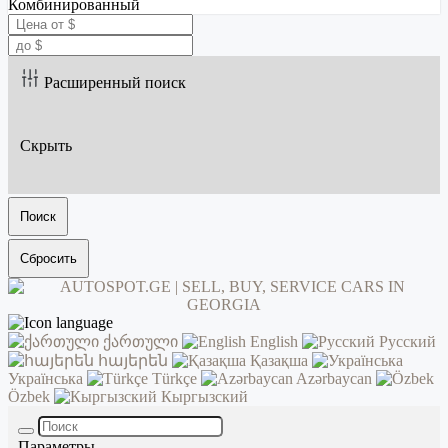
Комбинированный
Расширенный поиск
Скрыть
Поиск
Сбросить
ქართული
English
Русский
հայերեն
Қазақша
Українська
Türkçe
Azərbaycan
Özbek
Кыргызский
Параметры