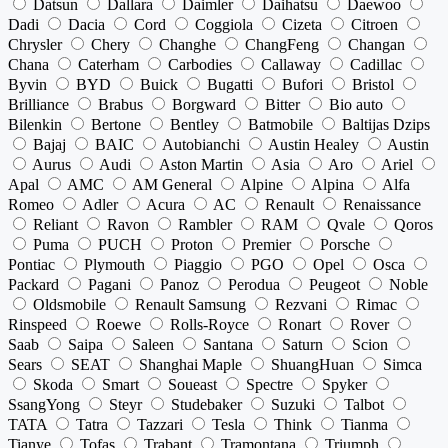
Datsun
Dallara
Daimler
Daihatsu
Daewoo
Dadi
Dacia
Cord
Coggiola
Cizeta
Citroen
Chrysler
Chery
Changhe
ChangFeng
Changan
Chana
Caterham
Carbodies
Callaway
Cadillac
Byvin
BYD
Buick
Bugatti
Bufori
Bristol
Brilliance
Brabus
Borgward
Bitter
Bio auto
Bilenkin
Bertone
Bentley
Batmobile
Baltijas Dzips
Bajaj
BAIC
Autobianchi
Austin Healey
Austin
Aurus
Audi
Aston Martin
Asia
Aro
Ariel
Apal
AMC
AM General
Alpine
Alpina
Alfa
Romeo
Adler
Acura
AC
Renault
Renaissance
Reliant
Ravon
Rambler
RAM
Qvale
Qoros
Puma
PUCH
Proton
Premier
Porsche
Pontiac
Plymouth
Piaggio
PGO
Opel
Osca
Packard
Pagani
Panoz
Perodua
Peugeot
Noble
Oldsmobile
Renault Samsung
Rezvani
Rimac
Rinspeed
Roewe
Rolls-Royce
Ronart
Rover
Saab
Saipa
Saleen
Santana
Saturn
Scion
Sears
SEAT
Shanghai Maple
ShuangHuan
Simca
Skoda
Smart
Soueast
Spectre
Spyker
SsangYong
Steyr
Studebaker
Suzuki
Talbot
TATA
Tatra
Tazzari
Tesla
Think
Tianma
Tianye
Tofas
Trabant
Tramontana
Triumph