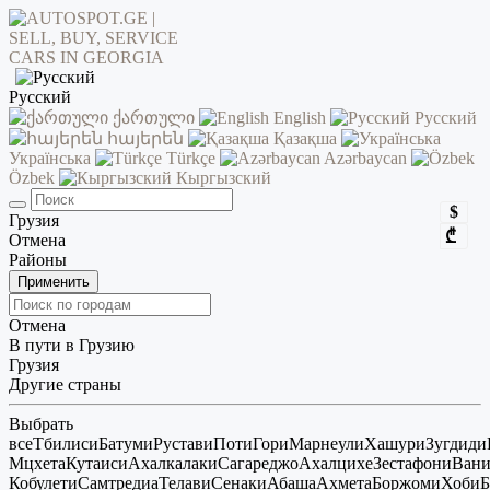
Русский
ქართული
English
Русский
հայերեն
Қазақша
Українська
Türkçe
Azərbaycan
Özbek
Кыргызский
$
Грузия
₾
Отмена
Районы
Применить
Отмена
В пути в Грузию
Грузия
Другие страны
Выбрать
все
Тбилиси
Батуми
Рустави
Поти
Гори
Марнеули
Хашури
Зугдиди
Мцхета
Кутаиси
Ахалкалаки
Сагареджо
Ахалцихе
Зестафони
Ван
Кобулети
Самтредиа
Телави
Сенаки
Абаша
Ахмета
Боржоми
Хоби
Б