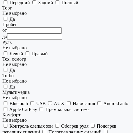
Передний
Задний
Полный
Торг
Не выбрано
Да
Пробег
от
до
Руль
Не выбрано
Левый
Правый
Тех. осмотр
Не выбрано
Да
Turbo
Не выбрано
Да
Мультимедиа
Не выбрано
Bluetooth
USB
AUX
Навигация
Android auto
Apple CarPlay
Премиальная система
Комфорт
Не выбрано
Контроль слепых зон
Обогрев руля
Подогрев
передних сидений
Подогрев задних сидений