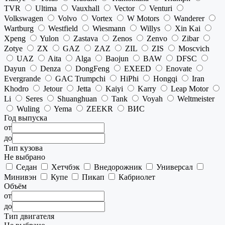
TVR
Ultima
Vauxhall
Vector
Venturi
Volkswagen
Volvo
Vortex
W Motors
Wanderer
Wartburg
Westfield
Wiesmann
Willys
Xin Kai
Xpeng
Yulon
Zastava
Zenos
Zenvo
Zibar
Zotye
ZX
GAZ
ZAZ
ZIL
ZIS
Moscvich
UAZ
Aita
Alga
Baojun
BAW
DFSC
Dayun
Denza
DongFeng
EXEED
Enovate
Evergrande
GAC Trumpchi
HiPhi
Hongqi
Iran
Khodro
Jetour
Jetta
Kaiyi
Karry
Leap Motor
Li
Seres
Shuanghuan
Tank
Voyah
Weltmeister
Wuling
Yema
ZEEKR
ВИС
Год выпуска
от
до
Тип кузова
Не выбрано
Седан
Хетчбэк
Внедорожник
Универсал
Минивэн
Купе
Пикап
Кабриолет
Объём
от
до
Тип двигателя