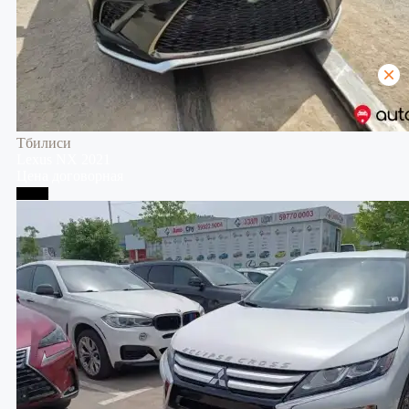
Тбилиси
Lexus
NX
2021
Цена договорная
Телави