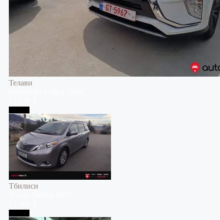
Телави
Mitsubishi
Eclipse
2019
17,530 $
Тбилиси
Тбилиси
Toyota
Sienna
2015
15,500 $
Тбилиси