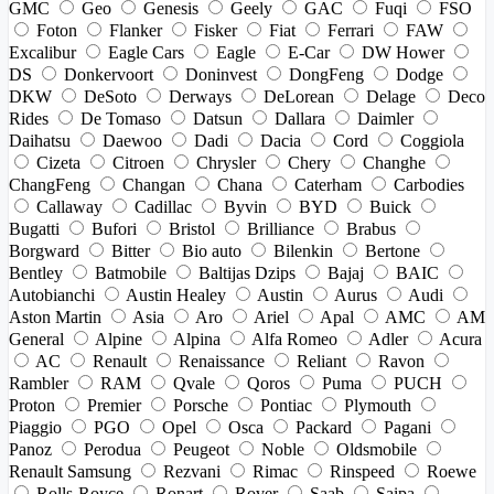
GMC
Geo
Genesis
Geely
GAC
Fuqi
FSO
Foton
Flanker
Fisker
Fiat
Ferrari
FAW
Excalibur
Eagle Cars
Eagle
E-Car
DW Hower
DS
Donkervoort
Doninvest
DongFeng
Dodge
DKW
DeSoto
Derways
DeLorean
Delage
Deco
Rides
De Tomaso
Datsun
Dallara
Daimler
Daihatsu
Daewoo
Dadi
Dacia
Cord
Coggiola
Cizeta
Citroen
Chrysler
Chery
Changhe
ChangFeng
Changan
Chana
Caterham
Carbodies
Callaway
Cadillac
Byvin
BYD
Buick
Bugatti
Bufori
Bristol
Brilliance
Brabus
Borgward
Bitter
Bio auto
Bilenkin
Bertone
Bentley
Batmobile
Baltijas Dzips
Bajaj
BAIC
Autobianchi
Austin Healey
Austin
Aurus
Audi
Aston Martin
Asia
Aro
Ariel
Apal
AMC
AM
General
Alpine
Alpina
Alfa Romeo
Adler
Acura
AC
Renault
Renaissance
Reliant
Ravon
Rambler
RAM
Qvale
Qoros
Puma
PUCH
Proton
Premier
Porsche
Pontiac
Plymouth
Piaggio
PGO
Opel
Osca
Packard
Pagani
Panoz
Perodua
Peugeot
Noble
Oldsmobile
Renault Samsung
Rezvani
Rimac
Rinspeed
Roewe
Rolls-Royce
Ronart
Rover
Saab
Saipa