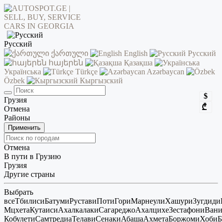
Русский
ქართული
English
Русский
հայերեն
Қазақша
Українська
Türkçe
Azərbaycan
Özbek
Кыргызский
$
Грузия
₾
Отмена
Районы
Применить
Отмена
В пути в Грузию
Грузия
Другие страны
Выбрать
все
Тбилиси
Батуми
Рустави
Поти
Гори
Марнеули
Хашури
Зугдиди
Мцхета
Кутаиси
Ахалкалаки
Сагареджо
Ахалцихе
Зестафони
Ван
Кобулети
Самтредиа
Телави
Сенаки
Абаша
Ахмета
Боржоми
Хоби
Б