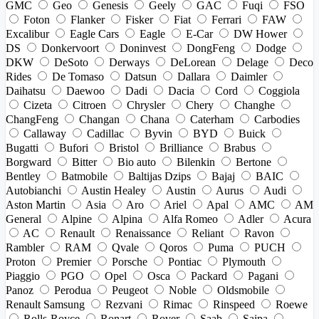
GMC
Geo
Genesis
Geely
GAC
Fuqi
FSO
Foton
Flanker
Fisker
Fiat
Ferrari
FAW
Excalibur
Eagle Cars
Eagle
E-Car
DW Hower
DS
Donkervoort
Doninvest
DongFeng
Dodge
DKW
DeSoto
Derways
DeLorean
Delage
Deco
Rides
De Tomaso
Datsun
Dallara
Daimler
Daihatsu
Daewoo
Dadi
Dacia
Cord
Coggiola
Cizeta
Citroen
Chrysler
Chery
Changhe
ChangFeng
Changan
Chana
Caterham
Carbodies
Callaway
Cadillac
Byvin
BYD
Buick
Bugatti
Bufori
Bristol
Brilliance
Brabus
Borgward
Bitter
Bio auto
Bilenkin
Bertone
Bentley
Batmobile
Baltijas Dzips
Bajaj
BAIC
Autobianchi
Austin Healey
Austin
Aurus
Audi
Aston Martin
Asia
Aro
Ariel
Apal
AMC
AM
General
Alpine
Alpina
Alfa Romeo
Adler
Acura
AC
Renault
Renaissance
Reliant
Ravon
Rambler
RAM
Qvale
Qoros
Puma
PUCH
Proton
Premier
Porsche
Pontiac
Plymouth
Piaggio
PGO
Opel
Osca
Packard
Pagani
Panoz
Perodua
Peugeot
Noble
Oldsmobile
Renault Samsung
Rezvani
Rimac
Rinspeed
Roewe
Rolls-Royce
Ronart
Rover
Saab
Saipa