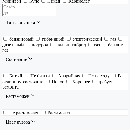
Минивэн
Купе
Пикап
Кабриолет
Тип двигателя
бензиновый
гибридный
электрический
газ
дизельный
водород
плагин гибрид
газ
бензин/
газ
Состояние
Битый
Не битый
Аварийная
Не на ходу
В
отличном состоянии
Новое
Хорошее
требует
ремонта
Растаможен
Не растаможен
Растаможен
Цвет кузова