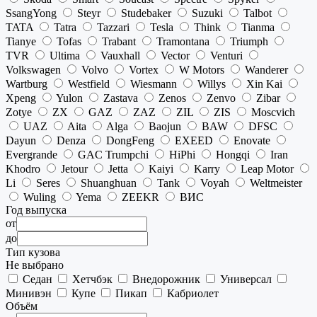
SsangYong
Steyr
Studebaker
Suzuki
Talbot
TATA
Tatra
Tazzari
Tesla
Think
Tianma
Tianye
Tofas
Trabant
Tramontana
Triumph
TVR
Ultima
Vauxhall
Vector
Venturi
Volkswagen
Volvo
Vortex
W Motors
Wanderer
Wartburg
Westfield
Wiesmann
Willys
Xin Kai
Xpeng
Yulon
Zastava
Zenos
Zenvo
Zibar
Zotye
ZX
GAZ
ZAZ
ZIL
ZIS
Moscvich
UAZ
Aita
Alga
Baojun
BAW
DFSC
Dayun
Denza
DongFeng
EXEED
Enovate
Evergrande
GAC Trumpchi
HiPhi
Hongqi
Iran
Khodro
Jetour
Jetta
Kaiyi
Karry
Leap Motor
Li
Seres
Shuanghuan
Tank
Voyah
Weltmeister
Wuling
Yema
ZEEKR
ВИС
Год выпуска
от
до
Тип кузова
Не выбрано
Седан
Хетчбэк
Внедорожник
Универсал
Минивэн
Купе
Пикап
Кабриолет
Объём