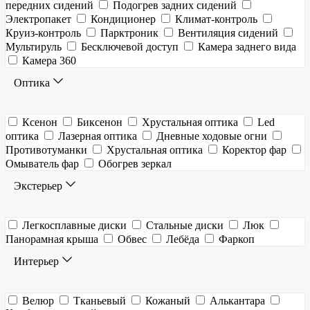
передних сидений
Подогрев задних сидений
Электропакет
Кондиционер
Климат-контроль
Круиз-контроль
Парктроник
Вентиляция сидений
Мультируль
Бесключевой доступ
Камера заднего вида
Камера 360
Оптика
Ксенон
Биксенон
Хрустальная оптика
Led
оптика
Лазерная оптика
Дневные ходовые огни
Противотуманки
Хрустальная оптика
Коректор фар
Омыватель фар
Обогрев зеркал
Экстерьер
Легкосплавные диски
Стальные диски
Люк
Панорамная крыша
Обвес
Лебёда
Фаркоп
Интерьер
Велюр
Тканьевый
Кожаный
Алькантара