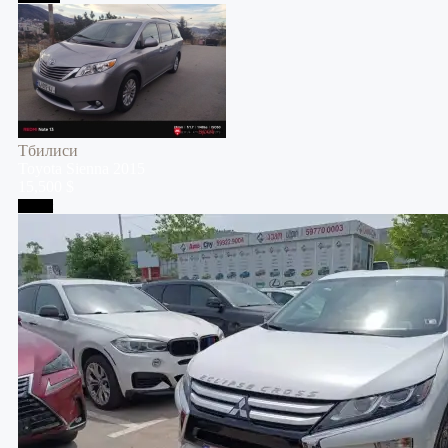
Тбилиси
Toyota
Sienna
2015
15,500 $
Телави