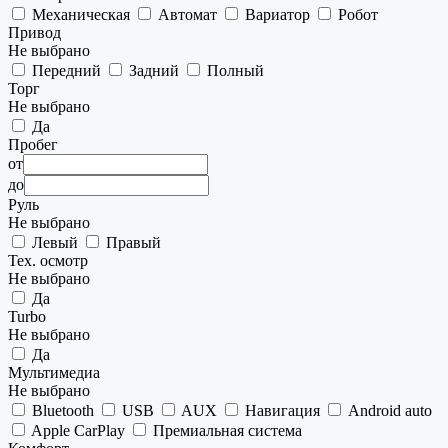
Механическая
Автомат
Вариатор
Робот
Привод
Не выбрано
Передний
Задний
Полный
Торг
Не выбрано
Да
Пробег
от
до
Руль
Не выбрано
Левый
Правый
Тех. осмотр
Не выбрано
Да
Turbo
Не выбрано
Да
Мультимедиа
Не выбрано
Bluetooth
USB
AUX
Навигация
Android auto
Apple CarPlay
Премиальная система