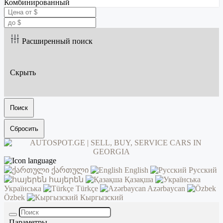
Комбинированный
Расширенный поиск
Скрыть
Поиск
Сбросить
ქართული
English
Русский
հայերեն
Қазақша
Українська
Türkçe
Azərbaycan
Özbek
Кыргызский
Параметры