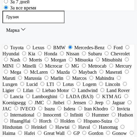
За 7 дней
За все время
Марка
Toyota
Lexus
BMW
Mercedes-Benz
Ford
Hyundai
Kia
Honda
Nissan
Subaru
Chevrolet
Nash
Morris
Morgan
Mitsuoka
Mitsubishi
MINI
Minelli
Microcar
MG
Metrocab
Mercury
Mega
McLaren
Mazda
Maybach
Maserati
Maruti
Marussia
Marlin
Marcos
Mahindra
Luxgen
Lucid
LTI
Lotus
Logem
Lincoln
Ligier
Lifan
Liebao Motor
Landwind
Land Rover
Lancia
Lamborghini
LADA (ВАЗ)
KTM AG
Koenigsegg
JMC
Jinbei
Jensen
Jeep
Jaguar
JAC
IVECO
Isuzu
Isdera
Iran Khodro
Invicta
International
Innocenti
Infiniti
Hummer
Hudson
HuangHai
Horch
Holden
Hispano-Suiza
Hindustan
Heinkel
Hawtai
Haval
Hanomag
Haima
Hafei
Great Wall
GP
Gordon
Gonow