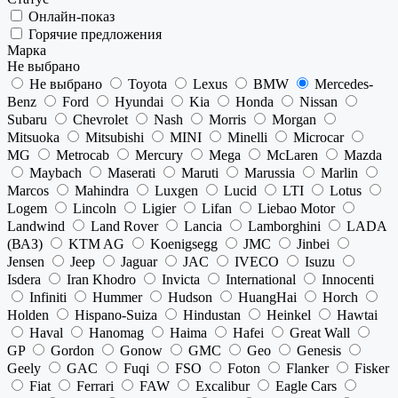
Онлайн-показ
Горячие предложения
Марка
Не выбрано
Не выбрано
Toyota
Lexus
BMW
Mercedes-
Benz
Ford
Hyundai
Kia
Honda
Nissan
Subaru
Chevrolet
Nash
Morris
Morgan
Mitsuoka
Mitsubishi
MINI
Minelli
Microcar
MG
Metrocab
Mercury
Mega
McLaren
Mazda
Maybach
Maserati
Maruti
Marussia
Marlin
Marcos
Mahindra
Luxgen
Lucid
LTI
Lotus
Logem
Lincoln
Ligier
Lifan
Liebao Motor
Landwind
Land Rover
Lancia
Lamborghini
LADA
(ВАЗ)
KTM AG
Koenigsegg
JMC
Jinbei
Jensen
Jeep
Jaguar
JAC
IVECO
Isuzu
Isdera
Iran Khodro
Invicta
International
Innocenti
Infiniti
Hummer
Hudson
HuangHai
Horch
Holden
Hispano-Suiza
Hindustan
Heinkel
Hawtai
Haval
Hanomag
Haima
Hafei
Great Wall
GP
Gordon
Gonow
GMC
Geo
Genesis
Geely
GAC
Fuqi
FSO
Foton
Flanker
Fisker
Fiat
Ferrari
FAW
Excalibur
Eagle Cars