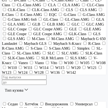
GT
B-Class
C-Class
C-Class AMG
Citan
CL-
Class
CL-Class AMG
CLA
CLA AMG
CLC-Class
CLK-Class
CLK-Class AMG
CLS
CLS AMG
E-Class
E-Class AMG
EQC
G-Class
G-Class AMG
G-Class AMG 6x6
GL-Class
GL-Class AMG
GLA
GLA AMG
GLB
GLB AMG
GLC
GLC AMG
GLC Coupe
GLC Coupe AMG
GLE
GLE AMG
GLE Coupe
GLE Coupe AMG
GLK-Class
GLS
GLS AMG
M-Class
M-Class AMG
Maybach G 650
Landaulet
Maybach GLS
Maybach S-Класс
R-Class
R-Class AMG
S-Class
S-Class AMG
Simplex
SL-
Class
SL-Class AMG
SLC
SLC AMG
SLK-Class
SLK-Class AMG
SLR McLaren
SLS AMG
V-
Класс
Vaneo
Viano
Vito
W100
W105
W108
W110
W111
W114
W115
W120
W121
W123
W124
W128
W136
W142
Тип кузова
Седан
Хетчбэк
Внедорожник
Универсал