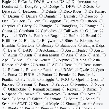
Eagle
E-Car
DW Hower
DS
Donkervoort
Doninvest
DongFeng
Dodge
DKW
DeSoto
Derways
DeLorean
Delage
Deco Rides
De Tomaso
Datsun
Dallara
Daimler
Daihatsu
Daewoo
Dadi
Dacia
Cord
Coggiola
Cizeta
Citroen
Chrysler
Chery
Changhe
ChangFeng
Changan
Chana
Caterham
Carbodies
Callaway
Cadillac
Byvin
BYD
Buick
Bugatti
Bufori
Bristol
Brilliance
Brabus
Borgward
Bitter
Bio auto
Bilenkin
Bertone
Bentley
Batmobile
Baltijas Dzips
Bajaj
BAIC
Autobianchi
Austin Healey
Austin
Aurus
Audi
Aston Martin
Asia
Aro
Ariel
Apal
AMC
AM General
Alpine
Alpina
Alfa
Romeo
Adler
Acura
AC
Renault
Renaissance
Reliant
Ravon
Rambler
RAM
Qvale
Qoros
Puma
PUCH
Proton
Premier
Porsche
Pontiac
Plymouth
Piaggio
PGO
Opel
Osca
Packard
Pagani
Panoz
Perodua
Peugeot
Noble
Oldsmobile
Renault Samsung
Rezvani
Rimac
Rinspeed
Roewe
Rolls-Royce
Ronart
Rover
Saab
Saipa
Saleen
Santana
Saturn
Scion
Sears
SEAT
Shanghai Maple
ShuangHuan
Simca
Skoda
Smart
Soueast
Spectre
Spyker