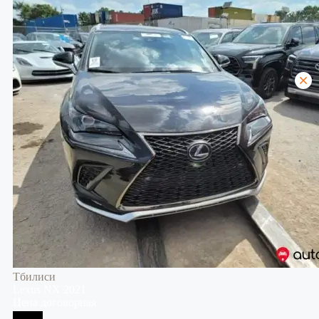
Тбилиси
Lexus
NX
2021
Цена договорная
Тбилиси