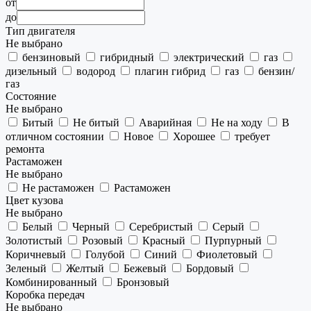
от
до
Тип двигателя
Не выбрано
бензиновый
гибридный
электрический
газ
дизельный
водород
плагин гибрид
газ
бензин/
газ
Состояние
Не выбрано
Битый
Не битый
Аварийная
Не на ходу
В
отличном состоянии
Новое
Хорошее
требует
ремонта
Растаможен
Не выбрано
Не растаможен
Растаможен
Цвет кузова
Не выбрано
Белый
Черный
Серебристый
Серый
Золотистый
Розовый
Красный
Пурпурный
Коричневый
Голубой
Синий
Фиолетовый
Зеленый
Желтый
Бежевый
Бордовый
Комбинированный
Бронзовый
Коробка передач
Не выбрано