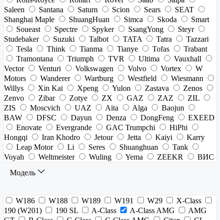
Saleen
Santana
Saturn
Scion
Sears
SEAT
Shanghai Maple
ShuangHuan
Simca
Skoda
Smart
Soueast
Spectre
Spyker
SsangYong
Steyr
Studebaker
Suzuki
Talbot
TATA
Tatra
Tazzari
Tesla
Think
Tianma
Tianye
Tofas
Trabant
Tramontana
Triumph
TVR
Ultima
Vauxhall
Vector
Venturi
Volkswagen
Volvo
Vortex
W
Motors
Wanderer
Wartburg
Westfield
Wiesmann
Willys
Xin Kai
Xpeng
Yulon
Zastava
Zenos
Zenvo
Zibar
Zotye
ZX
GAZ
ZAZ
ZIL
ZIS
Moscvich
UAZ
Aita
Alga
Baojun
BAW
DFSC
Dayun
Denza
DongFeng
EXEED
Enovate
Evergrande
GAC Trumpchi
HiPhi
Hongqi
Iran Khodro
Jetour
Jetta
Kaiyi
Karry
Leap Motor
Li
Seres
Shuanghuan
Tank
Voyah
Weltmeister
Wuling
Yema
ZEEKR
ВИС
Модель
W186
W188
W189
W191
W29
X-Class
190 (W201)
190 SL
A-Class
A-Class AMG
AMG