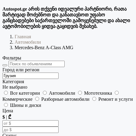
Autospot.ge არის თქვენი იდეალური პარტნიორი, რათა
მარტივად მოძებნოთ და განათავსოთ უფასო
განცხადებები საქართველოში გამოყენებული და ახალი
ავტომობილების ყიდვა-გაყიდვის შესახებ.
Главная
Автомобили
Mercedes-Benz A-Class AMG
Фильтры
Город или регион
Категория
Не выбрано
Все категории
Автомобили
Мототехника
Коммерческие
Разборные автомобили
Ремонт и услуги
Шины и диски
Цена
$
|
₾
Статус