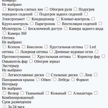
Комфорт
Не выбрано
Контроль слепых зон
Обогрев руля
Подогрев
передних сидений
Подогрев задних сидений
Электропакет
Кондиционер
Климат-контроль
Круиз-контроль
Парктроник
Вентиляция сидений
Мультируль
Бесключевой доступ
Камера заднего вида
Камера 360
Оптика
Не выбрано
Ксенон
Биксенон
Хрустальная оптика
Led
оптика
Лазерная оптика
Дневные ходовые огни
Противотуманки
Хрустальная оптика
Коректор фар
Омыватель фар
Обогрев зеркал
Экстерьер
Не выбрано
Легкосплавные диски
Стальные диски
Люк
Панорамная крыша
Обвес
Лебёда
Фаркоп
Интерьер
Не выбрано
Велюр
Тканьевый
Кожаный
Алькантара
Комбинированный
Срок размещения
За 24 часа