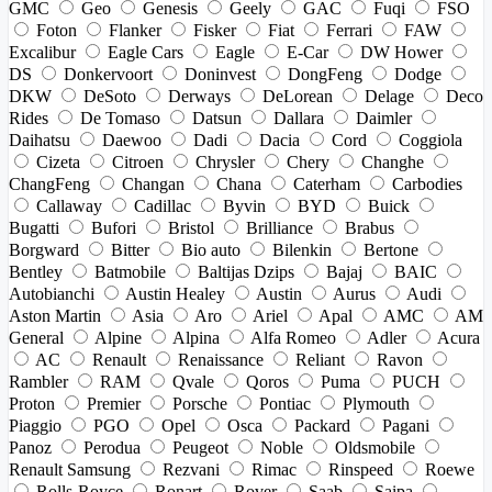
GMC
Geo
Genesis
Geely
GAC
Fuqi
FSO
Foton
Flanker
Fisker
Fiat
Ferrari
FAW
Excalibur
Eagle Cars
Eagle
E-Car
DW Hower
DS
Donkervoort
Doninvest
DongFeng
Dodge
DKW
DeSoto
Derways
DeLorean
Delage
Deco
Rides
De Tomaso
Datsun
Dallara
Daimler
Daihatsu
Daewoo
Dadi
Dacia
Cord
Coggiola
Cizeta
Citroen
Chrysler
Chery
Changhe
ChangFeng
Changan
Chana
Caterham
Carbodies
Callaway
Cadillac
Byvin
BYD
Buick
Bugatti
Bufori
Bristol
Brilliance
Brabus
Borgward
Bitter
Bio auto
Bilenkin
Bertone
Bentley
Batmobile
Baltijas Dzips
Bajaj
BAIC
Autobianchi
Austin Healey
Austin
Aurus
Audi
Aston Martin
Asia
Aro
Ariel
Apal
AMC
AM
General
Alpine
Alpina
Alfa Romeo
Adler
Acura
AC
Renault
Renaissance
Reliant
Ravon
Rambler
RAM
Qvale
Qoros
Puma
PUCH
Proton
Premier
Porsche
Pontiac
Plymouth
Piaggio
PGO
Opel
Osca
Packard
Pagani
Panoz
Perodua
Peugeot
Noble
Oldsmobile
Renault Samsung
Rezvani
Rimac
Rinspeed
Roewe
Rolls-Royce
Ronart
Rover
Saab
Saipa