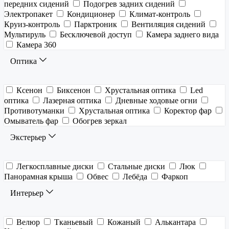
передних сидений
Подогрев задних сидений
Электропакет
Кондиционер
Климат-контроль
Круиз-контроль
Парктроник
Вентиляция сидений
Мультируль
Бесключевой доступ
Камера заднего вида
Камера 360
Оптика
Ксенон
Биксенон
Хрустальная оптика
Led
оптика
Лазерная оптика
Дневные ходовые огни
Противотуманки
Хрустальная оптика
Коректор фар
Омыватель фар
Обогрев зеркал
Экстерьер
Легкосплавные диски
Стальные диски
Люк
Панорамная крыша
Обвес
Лебёда
Фаркоп
Интерьер
Велюр
Тканьевый
Кожаный
Алькантара