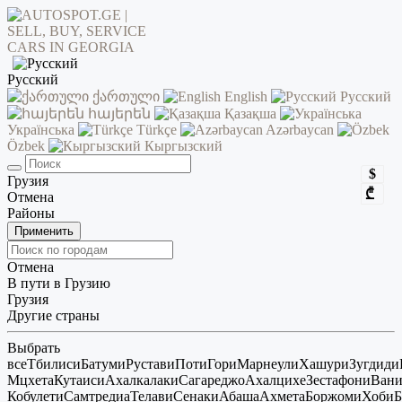
Русский
ქართული
English
Русский
հայերեն
Қазақша
Українська
Türkçe
Azərbaycan
Özbek
Кыргызский
$
Грузия
₾
Отмена
Районы
Применить
Отмена
В пути в Грузию
Грузия
Другие страны
Выбрать
все
Тбилиси
Батуми
Рустави
Поти
Гори
Марнеули
Хашури
Зугдиди
Мцхета
Кутаиси
Ахалкалаки
Сагареджо
Ахалцихе
Зестафони
Ван
Кобулети
Самтредиа
Телави
Сенаки
Абаша
Ахмета
Боржоми
Хоби
Б