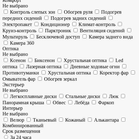
Комфорт
Не выбрано
Контроль слепых зон
Обогрев руля
Подогрев
передних сидений
Подогрев задних сидений
Электропакет
Кондиционер
Климат-контроль
Круиз-контроль
Парктроник
Вентиляция сидений
Мультируль
Бесключевой доступ
Камера заднего вида
Камера 360
Оптика
Не выбрано
Ксенон
Биксенон
Хрустальная оптика
Led
оптика
Лазерная оптика
Дневные ходовые огни
Противотуманки
Хрустальная оптика
Коректор фар
Омыватель фар
Обогрев зеркал
Экстерьер
Не выбрано
Легкосплавные диски
Стальные диски
Люк
Панорамная крыша
Обвес
Лебёда
Фаркоп
Интерьер
Не выбрано
Велюр
Тканьевый
Кожаный
Алькантара
Комбинированный
Срок размещения
За 24 часа