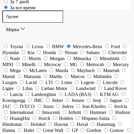
За 7 дней
За все время
Марка
Toyota
Lexus
BMW
Mercedes-Benz
Ford
Hyundai
Kia
Honda
Nissan
Subaru
Chevrolet
Nash
Morris
Morgan
Mitsuoka
Mitsubishi
MINI
Minelli
Microcar
MG
Metrocab
Mercury
Mega
McLaren
Mazda
Maybach
Maserati
Maruti
Marussia
Marlin
Marcos
Mahindra
Luxgen
Lucid
LTI
Lotus
Logem
Lincoln
Ligier
Lifan
Liebao Motor
Landwind
Land Rover
Lancia
Lamborghini
LADA (ВАЗ)
KTM AG
Koenigsegg
JMC
Jinbei
Jensen
Jeep
Jaguar
JAC
IVECO
Isuzu
Isdera
Iran Khodro
Invicta
International
Innocenti
Infiniti
Hummer
Hudson
HuangHai
Horch
Holden
Hispano-Suiza
Hindustan
Heinkel
Hawtai
Haval
Hanomag
Haima
Hafei
Great Wall
GP
Gordon
Gonow