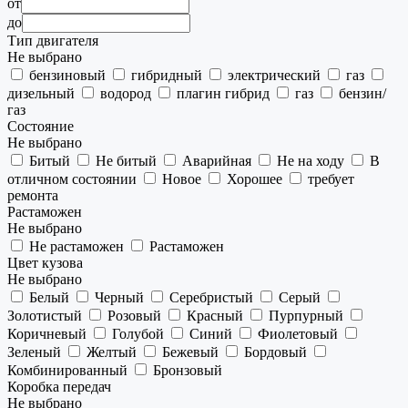
от
до
Тип двигателя
Не выбрано
бензиновый
гибридный
электрический
газ
дизельный
водород
плагин гибрид
газ
бензин/
газ
Состояние
Не выбрано
Битый
Не битый
Аварийная
Не на ходу
В
отличном состоянии
Новое
Хорошее
требует
ремонта
Растаможен
Не выбрано
Не растаможен
Растаможен
Цвет кузова
Не выбрано
Белый
Черный
Серебристый
Серый
Золотистый
Розовый
Красный
Пурпурный
Коричневый
Голубой
Синий
Фиолетовый
Зеленый
Желтый
Бежевый
Бордовый
Комбинированный
Бронзовый
Коробка передач
Не выбрано