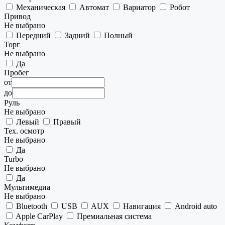
Механическая
Автомат
Вариатор
Робот
Привод
Не выбрано
Передний
Задний
Полный
Торг
Не выбрано
Да
Пробег
от
до
Руль
Не выбрано
Левый
Правый
Тех. осмотр
Не выбрано
Да
Turbo
Не выбрано
Да
Мультимедиа
Не выбрано
Bluetooth
USB
AUX
Навигация
Android auto
Apple CarPlay
Премиальная система