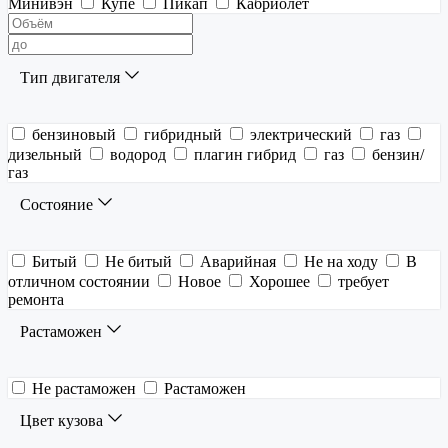
Минивэн
Купе
Пикап
Кабриолет
Тип двигателя
бензиновый
гибридный
электрический
газ
дизельный
водород
плагин гибрид
газ
бензин/
газ
Состояние
Битый
Не битый
Аварийная
Не на ходу
В
отличном состоянии
Новое
Хорошее
требует
ремонта
Растаможен
Не растаможен
Растаможен
Цвет кузова