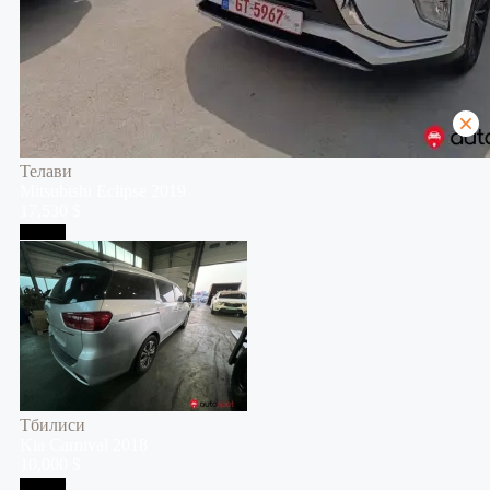
Телави
Mitsubishi
Eclipse
2019
17,530 $
Тбилиси
Тбилиси
Kia
Carnival
2018
10,000 $
Тбилиси