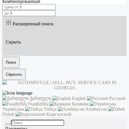
Комбинированный
Расширенный поиск
Скрыть
Поиск
Сбросить
ქართული
English
Русский
հայերեն
Қазақша
Українська
Türkçe
Azərbaycan
Özbek
Кыргызский
Параметры