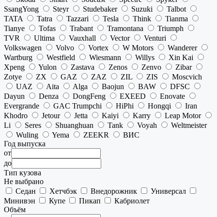
SsangYong
Steyr
Studebaker
Suzuki
Talbot
TATA
Tatra
Tazzari
Tesla
Think
Tianma
Tianye
Tofas
Trabant
Tramontana
Triumph
TVR
Ultima
Vauxhall
Vector
Venturi
Volkswagen
Volvo
Vortex
W Motors
Wanderer
Wartburg
Westfield
Wiesmann
Willys
Xin Kai
Xpeng
Yulon
Zastava
Zenos
Zenvo
Zibar
Zotye
ZX
GAZ
ZAZ
ZIL
ZIS
Moscvich
UAZ
Aita
Alga
Baojun
BAW
DFSC
Dayun
Denza
DongFeng
EXEED
Enovate
Evergrande
GAC Trumpchi
HiPhi
Hongqi
Iran
Khodro
Jetour
Jetta
Kaiyi
Karry
Leap Motor
Li
Seres
Shuanghuan
Tank
Voyah
Weltmeister
Wuling
Yema
ZEEKR
ВИС
Год выпуска
от
до
Тип кузова
Не выбрано
Седан
Хетчбэк
Внедорожник
Универсал
Минивэн
Купе
Пикап
Кабриолет
Объём