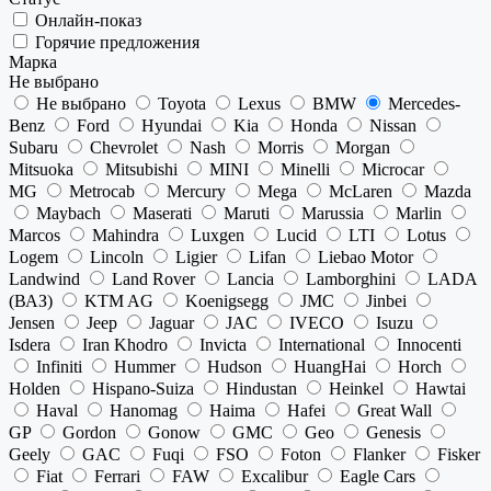
Онлайн-показ
Горячие предложения
Марка
Не выбрано
Не выбрано
Toyota
Lexus
BMW
Mercedes-
Benz
Ford
Hyundai
Kia
Honda
Nissan
Subaru
Chevrolet
Nash
Morris
Morgan
Mitsuoka
Mitsubishi
MINI
Minelli
Microcar
MG
Metrocab
Mercury
Mega
McLaren
Mazda
Maybach
Maserati
Maruti
Marussia
Marlin
Marcos
Mahindra
Luxgen
Lucid
LTI
Lotus
Logem
Lincoln
Ligier
Lifan
Liebao Motor
Landwind
Land Rover
Lancia
Lamborghini
LADA
(ВАЗ)
KTM AG
Koenigsegg
JMC
Jinbei
Jensen
Jeep
Jaguar
JAC
IVECO
Isuzu
Isdera
Iran Khodro
Invicta
International
Innocenti
Infiniti
Hummer
Hudson
HuangHai
Horch
Holden
Hispano-Suiza
Hindustan
Heinkel
Hawtai
Haval
Hanomag
Haima
Hafei
Great Wall
GP
Gordon
Gonow
GMC
Geo
Genesis
Geely
GAC
Fuqi
FSO
Foton
Flanker
Fisker
Fiat
Ferrari
FAW
Excalibur
Eagle Cars