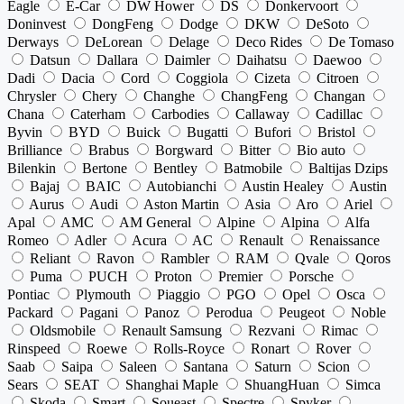
Eagle
E-Car
DW Hower
DS
Donkervoort
Doninvest
DongFeng
Dodge
DKW
DeSoto
Derways
DeLorean
Delage
Deco Rides
De Tomaso
Datsun
Dallara
Daimler
Daihatsu
Daewoo
Dadi
Dacia
Cord
Coggiola
Cizeta
Citroen
Chrysler
Chery
Changhe
ChangFeng
Changan
Chana
Caterham
Carbodies
Callaway
Cadillac
Byvin
BYD
Buick
Bugatti
Bufori
Bristol
Brilliance
Brabus
Borgward
Bitter
Bio auto
Bilenkin
Bertone
Bentley
Batmobile
Baltijas Dzips
Bajaj
BAIC
Autobianchi
Austin Healey
Austin
Aurus
Audi
Aston Martin
Asia
Aro
Ariel
Apal
AMC
AM General
Alpine
Alpina
Alfa
Romeo
Adler
Acura
AC
Renault
Renaissance
Reliant
Ravon
Rambler
RAM
Qvale
Qoros
Puma
PUCH
Proton
Premier
Porsche
Pontiac
Plymouth
Piaggio
PGO
Opel
Osca
Packard
Pagani
Panoz
Perodua
Peugeot
Noble
Oldsmobile
Renault Samsung
Rezvani
Rimac
Rinspeed
Roewe
Rolls-Royce
Ronart
Rover
Saab
Saipa
Saleen
Santana
Saturn
Scion
Sears
SEAT
Shanghai Maple
ShuangHuan
Simca
Skoda
Smart
Soueast
Spectre
Spyker