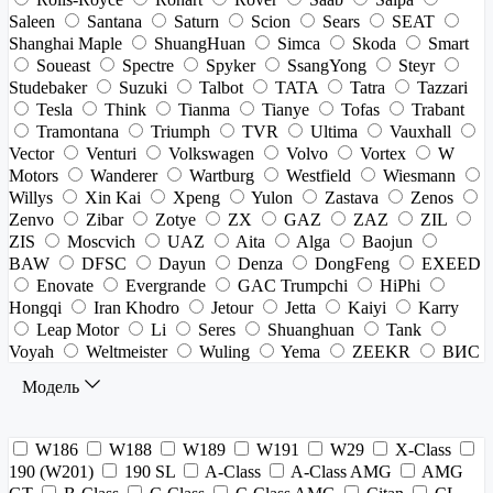
Saleen
Santana
Saturn
Scion
Sears
SEAT
Shanghai Maple
ShuangHuan
Simca
Skoda
Smart
Soueast
Spectre
Spyker
SsangYong
Steyr
Studebaker
Suzuki
Talbot
TATA
Tatra
Tazzari
Tesla
Think
Tianma
Tianye
Tofas
Trabant
Tramontana
Triumph
TVR
Ultima
Vauxhall
Vector
Venturi
Volkswagen
Volvo
Vortex
W
Motors
Wanderer
Wartburg
Westfield
Wiesmann
Willys
Xin Kai
Xpeng
Yulon
Zastava
Zenos
Zenvo
Zibar
Zotye
ZX
GAZ
ZAZ
ZIL
ZIS
Moscvich
UAZ
Aita
Alga
Baojun
BAW
DFSC
Dayun
Denza
DongFeng
EXEED
Enovate
Evergrande
GAC Trumpchi
HiPhi
Hongqi
Iran Khodro
Jetour
Jetta
Kaiyi
Karry
Leap Motor
Li
Seres
Shuanghuan
Tank
Voyah
Weltmeister
Wuling
Yema
ZEEKR
ВИС
Модель
W186
W188
W189
W191
W29
X-Class
190 (W201)
190 SL
A-Class
A-Class AMG
AMG