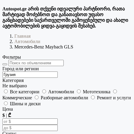
Autospot.ge არის თქვენი იდეალური პარტნიორი, რათა
მარტივად მოძებნოთ და განათავსოთ უფასო
განცხადებები საქართველოში გამოყენებული და ახალი
ავტომობილების ყიდვა-გაყიდვის შესახებ.
Главная
Автомобили
Mercedes-Benz Maybach GLS
Фильтры
Город или регион
Категория
Не выбрано
Все категории
Автомобили
Мототехника
Коммерческие
Разборные автомобили
Ремонт и услуги
Шины и диски
Цена
$
|
₾
Статус