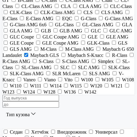
GT
B-Class
C-Class
C-Class AMG
Citan
CL-
Class
CL-Class AMG
CLA
CLA AMG
CLC-Class
CLK-Class
CLK-Class AMG
CLS
CLS AMG
E-Class
E-Class AMG
EQC
G-Class
G-Class AMG
G-Class AMG 6x6
GL-Class
GL-Class AMG
GLA
GLA AMG
GLB
GLB AMG
GLC
GLC AMG
GLC Coupe
GLC Coupe AMG
GLE
GLE AMG
GLE Coupe
GLE Coupe AMG
GLK-Class
GLS
GLS AMG
M-Class
M-Class AMG
Maybach G 650
Landaulet
Maybach GLS
Maybach S-Класс
R-Class
R-Class AMG
S-Class
S-Class AMG
Simplex
SL-
Class
SL-Class AMG
SLC
SLC AMG
SLK-Class
SLK-Class AMG
SLR McLaren
SLS AMG
V-
Класс
Vaneo
Viano
Vito
W100
W105
W108
W110
W111
W114
W115
W120
W121
W123
W124
W128
W136
W142
Тип кузова
Седан
Хетчбэк
Внедорожник
Универсал