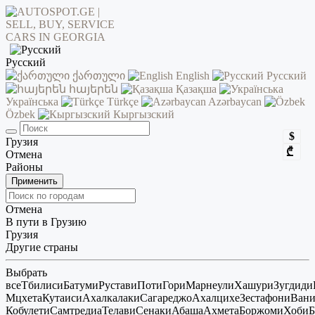
Русский
ქართული
English
Русский
հայերեն
Қазақша
Українська
Türkçe
Azərbaycan
Özbek
Кыргызский
$
Грузия
₾
Отмена
Районы
Применить
Отмена
В пути в Грузию
Грузия
Другие страны
Выбрать
все
Тбилиси
Батуми
Рустави
Поти
Гори
Марнеули
Хашури
Зугдиди
Мцхета
Кутаиси
Ахалкалаки
Сагареджо
Ахалцихе
Зестафони
Ван
Кобулети
Самтредиа
Телави
Сенаки
Абаша
Ахмета
Боржоми
Хоби
Б