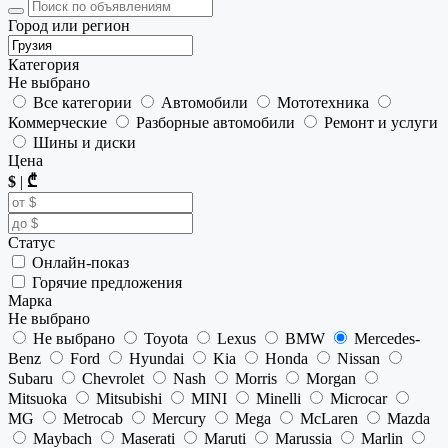
Город или регион
Категория
Не выбрано
Все категории
Автомобили
Мототехника
Коммерческие
Разборные автомобили
Ремонт и услуги
Шины и диски
Цена
$
|
₾
Статус
Онлайн-показ
Горячие предложения
Марка
Не выбрано
Не выбрано
Toyota
Lexus
BMW
Mercedes-
Benz
Ford
Hyundai
Kia
Honda
Nissan
Subaru
Chevrolet
Nash
Morris
Morgan
Mitsuoka
Mitsubishi
MINI
Minelli
Microcar
MG
Metrocab
Mercury
Mega
McLaren
Mazda
Maybach
Maserati
Maruti
Marussia
Marlin