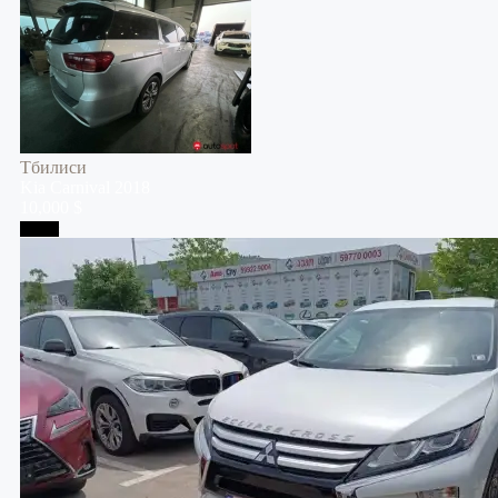
Тбилиси
Kia
Carnival
2018
10,000 $
Телави