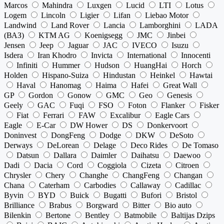
Marcos
Mahindra
Luxgen
Lucid
LTI
Lotus
Logem
Lincoln
Ligier
Lifan
Liebao Motor
Landwind
Land Rover
Lancia
Lamborghini
LADA
(ВАЗ)
KTM AG
Koenigsegg
JMC
Jinbei
Jensen
Jeep
Jaguar
JAC
IVECO
Isuzu
Isdera
Iran Khodro
Invicta
International
Innocenti
Infiniti
Hummer
Hudson
HuangHai
Horch
Holden
Hispano-Suiza
Hindustan
Heinkel
Hawtai
Haval
Hanomag
Haima
Hafei
Great Wall
GP
Gordon
Gonow
GMC
Geo
Genesis
Geely
GAC
Fuqi
FSO
Foton
Flanker
Fisker
Fiat
Ferrari
FAW
Excalibur
Eagle Cars
Eagle
E-Car
DW Hower
DS
Donkervoort
Doninvest
DongFeng
Dodge
DKW
DeSoto
Derways
DeLorean
Delage
Deco Rides
De Tomaso
Datsun
Dallara
Daimler
Daihatsu
Daewoo
Dadi
Dacia
Cord
Coggiola
Cizeta
Citroen
Chrysler
Chery
Changhe
ChangFeng
Changan
Chana
Caterham
Carbodies
Callaway
Cadillac
Byvin
BYD
Buick
Bugatti
Bufori
Bristol
Brilliance
Brabus
Borgward
Bitter
Bio auto
Bilenkin
Bertone
Bentley
Batmobile
Baltijas Dzips