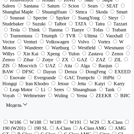
Saleen
Santana
Saturn
Scion
Sears
SEAT
Shanghai Maple
ShuangHuan
Simca
Skoda
Smart
Soueast
Spectre
Spyker
SsangYong
Steyr
Studebaker
Suzuki
Talbot
TATA
Tatra
Tazzari
Tesla
Think
Tianma
Tianye
Tofas
Trabant
Tramontana
Triumph
TVR
Ultima
Vauxhall
Vector
Venturi
Volkswagen
Volvo
Vortex
W
Motors
Wanderer
Wartburg
Westfield
Wiesmann
Willys
Xin Kai
Xpeng
Yulon
Zastava
Zenos
Zenvo
Zibar
Zotye
ZX
GAZ
ZAZ
ZIL
ZIS
Moscvich
UAZ
Aita
Alga
Baojun
BAW
DFSC
Dayun
Denza
DongFeng
EXEED
Enovate
Evergrande
GAC Trumpchi
HiPhi
Hongqi
Iran Khodro
Jetour
Jetta
Kaiyi
Karry
Leap Motor
Li
Seres
Shuanghuan
Tank
Voyah
Weltmeister
Wuling
Yema
ZEEKR
ВИС
Модель
W186
W188
W189
W191
W29
X-Class
190 (W201)
190 SL
A-Class
A-Class AMG
AMG