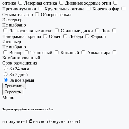
оптика
Лазерная оптика
Дневные ходовые огни
Противотуманки
Хрустальная оптика
Коректор фар
Омыватель фар
Обогрев зеркал
Экстерьер
Не выбрано
Легкосплавные диски
Стальные диски
Люк
Панорамная крыша
Обвес
Лебёда
Фаркоп
Интерьер
Не выбрано
Велюр
Тканьевый
Кожаный
Алькантара
Комбинированный
Срок размещения
За 24 часа
За 7 дней
За все время
Применить
Сбросить
Меню
Зарегистрируйтесь на нашем сайте
и получите
1 ₾
на свой бонусный счет!