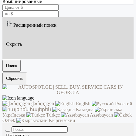
Комбинированный
Расширенный поиск
Скрыть
Поиск
Сбросить
ქართული
English
Русский
հայերեն
Қазақша
Українська
Türkçe
Azərbaycan
Özbek
Кыргызский
Параметры