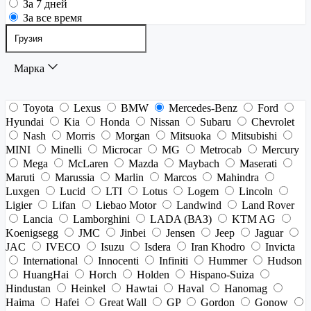
За 7 дней
За все время
Марка
Toyota
Lexus
BMW
Mercedes-Benz
Ford
Hyundai
Kia
Honda
Nissan
Subaru
Chevrolet
Nash
Morris
Morgan
Mitsuoka
Mitsubishi
MINI
Minelli
Microcar
MG
Metrocab
Mercury
Mega
McLaren
Mazda
Maybach
Maserati
Maruti
Marussia
Marlin
Marcos
Mahindra
Luxgen
Lucid
LTI
Lotus
Logem
Lincoln
Ligier
Lifan
Liebao Motor
Landwind
Land Rover
Lancia
Lamborghini
LADA (ВАЗ)
KTM AG
Koenigsegg
JMC
Jinbei
Jensen
Jeep
Jaguar
JAC
IVECO
Isuzu
Isdera
Iran Khodro
Invicta
International
Innocenti
Infiniti
Hummer
Hudson
HuangHai
Horch
Holden
Hispano-Suiza
Hindustan
Heinkel
Hawtai
Haval
Hanomag
Haima
Hafei
Great Wall
GP
Gordon
Gonow