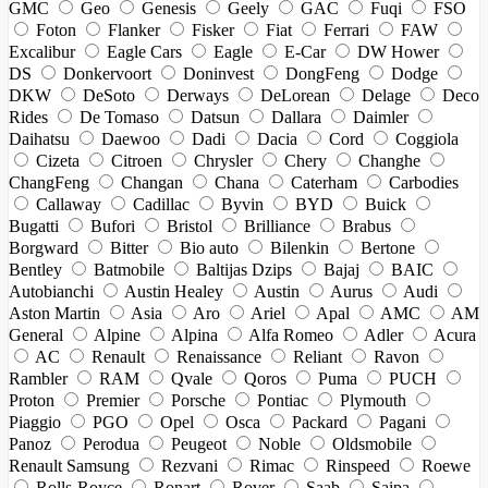
GMC
Geo
Genesis
Geely
GAC
Fuqi
FSO
Foton
Flanker
Fisker
Fiat
Ferrari
FAW
Excalibur
Eagle Cars
Eagle
E-Car
DW Hower
DS
Donkervoort
Doninvest
DongFeng
Dodge
DKW
DeSoto
Derways
DeLorean
Delage
Deco
Rides
De Tomaso
Datsun
Dallara
Daimler
Daihatsu
Daewoo
Dadi
Dacia
Cord
Coggiola
Cizeta
Citroen
Chrysler
Chery
Changhe
ChangFeng
Changan
Chana
Caterham
Carbodies
Callaway
Cadillac
Byvin
BYD
Buick
Bugatti
Bufori
Bristol
Brilliance
Brabus
Borgward
Bitter
Bio auto
Bilenkin
Bertone
Bentley
Batmobile
Baltijas Dzips
Bajaj
BAIC
Autobianchi
Austin Healey
Austin
Aurus
Audi
Aston Martin
Asia
Aro
Ariel
Apal
AMC
AM
General
Alpine
Alpina
Alfa Romeo
Adler
Acura
AC
Renault
Renaissance
Reliant
Ravon
Rambler
RAM
Qvale
Qoros
Puma
PUCH
Proton
Premier
Porsche
Pontiac
Plymouth
Piaggio
PGO
Opel
Osca
Packard
Pagani
Panoz
Perodua
Peugeot
Noble
Oldsmobile
Renault Samsung
Rezvani
Rimac
Rinspeed
Roewe
Rolls-Royce
Ronart
Rover
Saab
Saipa