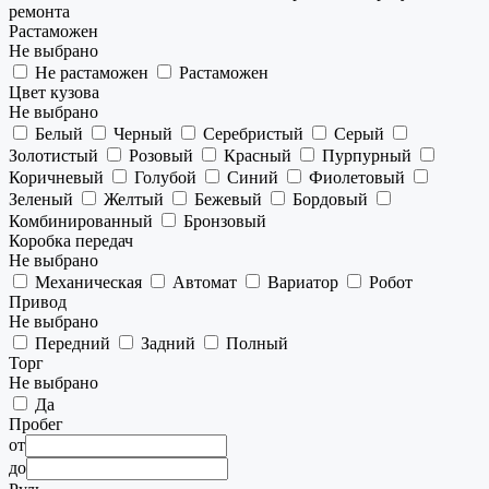
ремонта
Растаможен
Не выбрано
Не растаможен
Растаможен
Цвет кузова
Не выбрано
Белый
Черный
Серебристый
Серый
Золотистый
Розовый
Красный
Пурпурный
Коричневый
Голубой
Синий
Фиолетовый
Зеленый
Желтый
Бежевый
Бордовый
Комбинированный
Бронзовый
Коробка передач
Не выбрано
Механическая
Автомат
Вариатор
Робот
Привод
Не выбрано
Передний
Задний
Полный
Торг
Не выбрано
Да
Пробег
от
до