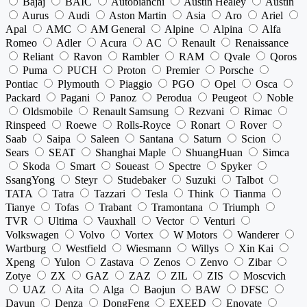
Bajaj
BAIC
Autobianchi
Austin Healey
Austin
Aurus
Audi
Aston Martin
Asia
Aro
Ariel
Apal
AMC
AM General
Alpine
Alpina
Alfa
Romeo
Adler
Acura
AC
Renault
Renaissance
Reliant
Ravon
Rambler
RAM
Qvale
Qoros
Puma
PUCH
Proton
Premier
Porsche
Pontiac
Plymouth
Piaggio
PGO
Opel
Osca
Packard
Pagani
Panoz
Perodua
Peugeot
Noble
Oldsmobile
Renault Samsung
Rezvani
Rimac
Rinspeed
Roewe
Rolls-Royce
Ronart
Rover
Saab
Saipa
Saleen
Santana
Saturn
Scion
Sears
SEAT
Shanghai Maple
ShuangHuan
Simca
Skoda
Smart
Soueast
Spectre
Spyker
SsangYong
Steyr
Studebaker
Suzuki
Talbot
TATA
Tatra
Tazzari
Tesla
Think
Tianma
Tianye
Tofas
Trabant
Tramontana
Triumph
TVR
Ultima
Vauxhall
Vector
Venturi
Volkswagen
Volvo
Vortex
W Motors
Wanderer
Wartburg
Westfield
Wiesmann
Willys
Xin Kai
Xpeng
Yulon
Zastava
Zenos
Zenvo
Zibar
Zotye
ZX
GAZ
ZAZ
ZIL
ZIS
Moscvich
UAZ
Aita
Alga
Baojun
BAW
DFSC
Dayun
Denza
DongFeng
EXEED
Enovate