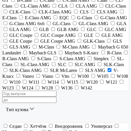
GT
B-Class
C-Class
C-Class AMG
Citan
CL-
Class
CL-Class AMG
CLA
CLA AMG
CLC-Class
CLK-Class
CLK-Class AMG
CLS
CLS AMG
E-Class
E-Class AMG
EQC
G-Class
G-Class AMG
G-Class AMG 6x6
GL-Class
GL-Class AMG
GLA
GLA AMG
GLB
GLB AMG
GLC
GLC AMG
GLC Coupe
GLC Coupe AMG
GLE
GLE AMG
GLE Coupe
GLE Coupe AMG
GLK-Class
GLS
GLS AMG
M-Class
M-Class AMG
Maybach G 650
Landaulet
Maybach GLS
Maybach S-Класс
R-Class
R-Class AMG
S-Class
S-Class AMG
Simplex
SL-
Class
SL-Class AMG
SLC
SLC AMG
SLK-Class
SLK-Class AMG
SLR McLaren
SLS AMG
V-
Класс
Vaneo
Viano
Vito
W100
W105
W108
W110
W111
W114
W115
W120
W121
W123
W124
W128
W136
W142
Тип кузова
Седан
Хетчбэк
Внедорожник
Универсал