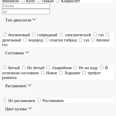
Минивэн
Купе
Пикап
Кабриолет
Тип двигателя
бензиновый
гибридный
электрический
газ
дизельный
водород
плагин гибрид
газ
бензин/
газ
Состояние
Битый
Не битый
Аварийная
Не на ходу
В
отличном состоянии
Новое
Хорошее
требует
ремонта
Растаможен
Не растаможен
Растаможен
Цвет кузова