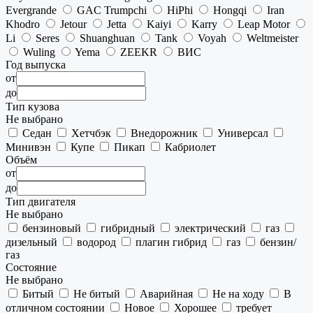
Evergrande
GAC Trumpchi
HiPhi
Hongqi
Iran
Khodro
Jetour
Jetta
Kaiyi
Karry
Leap Motor
Li
Seres
Shuanghuan
Tank
Voyah
Weltmeister
Wuling
Yema
ZEEKR
ВИС
Год выпуска
от
до
Тип кузова
Не выбрано
Седан
Хетчбэк
Внедорожник
Универсал
Минивэн
Купе
Пикап
Кабриолет
Объём
от
до
Тип двигателя
Не выбрано
бензиновый
гибридный
электрический
газ
дизельный
водород
плагин гибрид
газ
бензин/
газ
Состояние
Не выбрано
Битый
Не битый
Аварийная
Не на ходу
В
отличном состоянии
Новое
Хорошее
требует