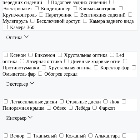
передних сидений
Подогрев задних сидений
Электропакет
Кондиционер
Климат-контроль
Круиз-контроль
Парктроник
Вентиляция сидений
Мультируль
Бесключевой доступ
Камера заднего вида
Камера 360
Оптика
Ксенон
Биксенон
Хрустальная оптика
Led
оптика
Лазерная оптика
Дневные ходовые огни
Противотуманки
Хрустальная оптика
Коректор фар
Омыватель фар
Обогрев зеркал
Экстерьер
Легкосплавные диски
Стальные диски
Люк
Панорамная крыша
Обвес
Лебёда
Фаркоп
Интерьер
Велюр
Тканьевый
Кожаный
Алькантара