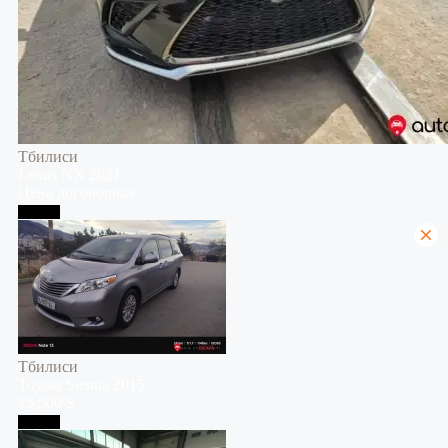
Тбилиси
Lexus
NX
2021
Цена договорная
Тбилиси
Тбилиси
Toyota
Sienna
2015
15,500 $
Тбилиси