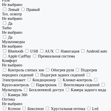
Руль
Не выбрано
Левый
Правый
Тех. осмотр
Не выбрано
Да
Turbo
Не выбрано
Да
Мультимедиа
Не выбрано
Bluetooth
USB
AUX
Навигация
Android auto
Apple CarPlay
Премиальная система
Комфорт
Не выбрано
Контроль слепых зон
Обогрев руля
Подогрев
передних сидений
Подогрев задних сидений
Электропакет
Кондиционер
Климат-контроль
Круиз-контроль
Парктроник
Вентиляция сидений
Мультируль
Бесключевой доступ
Камера заднего вида
Камера 360
Оптика
Не выбрано
Ксенон
Биксенон
Хрустальная оптика
Led