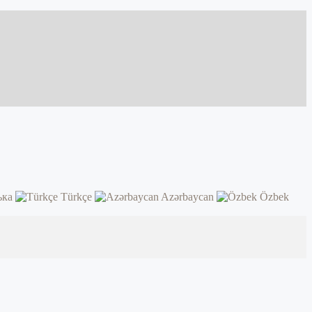
ька
Türkçe
Azərbaycan
Özbek