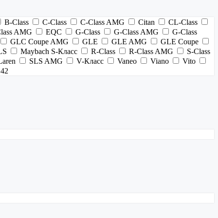
B-Class
C-Class
C-Class AMG
Citan
CL-Class
Class AMG
EQC
G-Class
G-Class AMG
G-Class
GLC Coupe AMG
GLE
GLE AMG
GLE Coupe
LS
Maybach S-Класс
R-Class
R-Class AMG
S-Class
aren
SLS AMG
V-Класс
Vaneo
Viano
Vito
42