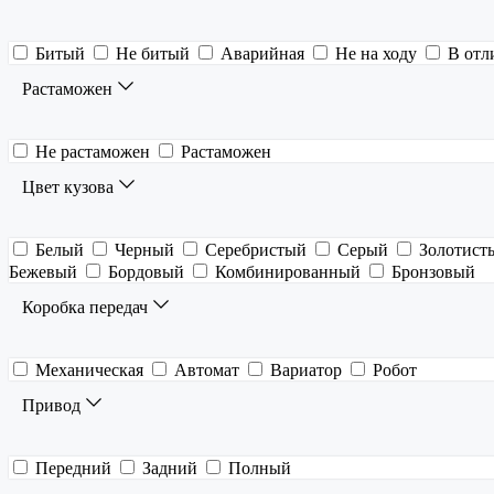
Битый
Не битый
Аварийная
Не на ходу
В отл
Растаможен
Не растаможен
Растаможен
Цвет кузова
Белый
Черный
Серебристый
Серый
Золотист
Бежевый
Бордовый
Комбинированный
Бронзовый
Коробка передач
Механическая
Автомат
Вариатор
Робот
Привод
Передний
Задний
Полный