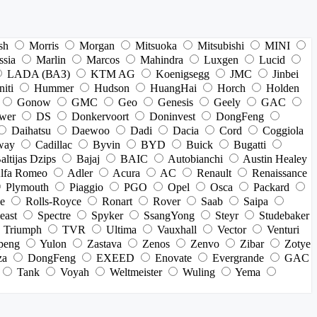
sh
Morris
Morgan
Mitsuoka
Mitsubishi
MINI
ssia
Marlin
Marcos
Mahindra
Luxgen
Lucid
LADA (ВАЗ)
KTM AG
Koenigsegg
JMC
Jinbei
niti
Hummer
Hudson
HuangHai
Horch
Holden
Gonow
GMC
Geo
Genesis
Geely
GAC
wer
DS
Donkervoort
Doninvest
DongFeng
Daihatsu
Daewoo
Dadi
Dacia
Cord
Coggiola
way
Cadillac
Byvin
BYD
Buick
Bugatti
altijas Dzips
Bajaj
BAIC
Autobianchi
Austin Healey
lfa Romeo
Adler
Acura
AC
Renault
Renaissance
Plymouth
Piaggio
PGO
Opel
Osca
Packard
e
Rolls-Royce
Ronart
Rover
Saab
Saipa
east
Spectre
Spyker
SsangYong
Steyr
Studebaker
Triumph
TVR
Ultima
Vauxhall
Vector
Venturi
peng
Yulon
Zastava
Zenos
Zenvo
Zibar
Zotye
za
DongFeng
EXEED
Enovate
Evergrande
GAC
Tank
Voyah
Weltmeister
Wuling
Yema