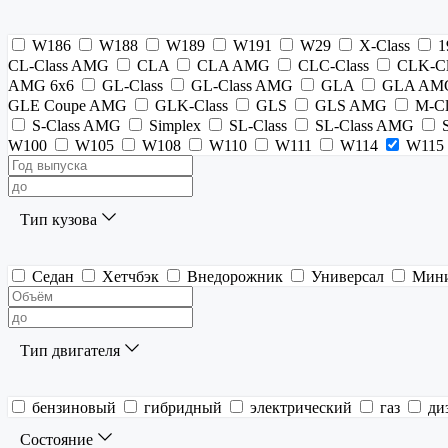
W186
W188
W189
W191
W29
X-Class
1
CL-Class AMG
CLA
CLA AMG
CLC-Class
CLK-Cl
AMG 6x6
GL-Class
GL-Class AMG
GLA
GLA AM
GLE Coupe AMG
GLK-Class
GLS
GLS AMG
M-Cl
S-Class AMG
Simplex
SL-Class
SL-Class AMG
W100
W105
W108
W110
W111
W114
W115
Тип кузова
Седан
Хетчбэк
Внедорожник
Универсал
Мин
Тип двигателя
бензиновый
гибридный
электрический
газ
ди
Состояние