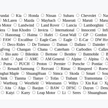
undai
Kia
Honda
Nissan
Subaru
Chevrolet
Na
McLaren
Mazda
Maybach
Maserati
Maruti
Maru
o Motor
Landwind
Land Rover
Lancia
Lamborghini
dera
Iran Khodro
Invicta
International
Innocenti
Infi
Hanomag
Haima
Hafei
Great Wall
GP
Gordon
FAW
Excalibur
Eagle Cars
Eagle
E-Car
DW Ho
e
Deco Rides
De Tomaso
Datsun
Dallara
Daimler
gFeng
Changan
Chana
Caterham
Carbodies
Calla
Bio auto
Bilenkin
Bertone
Bentley
Batmobile
B
Ariel
Apal
AMC
AM General
Alpine
Alpina
A
Puma
PUCH
Proton
Premier
Porsche
Pontiac
e
Renault Samsung
Rezvani
Rimac
Rinspeed
Roew
nghai Maple
ShuangHuan
Simca
Skoda
Smart
Sou
Think
Tianma
Tianye
Tofas
Trabant
Tramontana
Wartburg
Westfield
Wiesmann
Willys
Xin Kai
X
Aita
Alga
Baojun
BAW
DFSC
Dayun
Den
Kaiyi
Karry
Leap Motor
Li
Seres
Shuanghuan