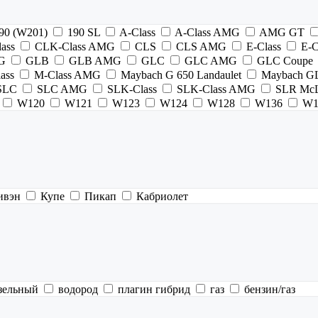
90 (W201)
190 SL
A-Class
A-Class AMG
AMG GT
ass
CLK-Class AMG
CLS
CLS AMG
E-Class
E-
G
GLB
GLB AMG
GLC
GLC AMG
GLC Coupe
ass
M-Class AMG
Maybach G 650 Landaulet
Maybach G
SLC
SLC AMG
SLK-Class
SLK-Class AMG
SLR McL
W120
W121
W123
W124
W128
W136
W1
ивэн
Купе
Пикап
Кабриолет
зельный
водород
плагин гибрид
газ
бензин/газ