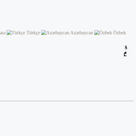
ька
Türkçe
Azərbaycan
Özbek
$
₾