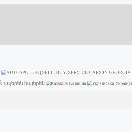
հայերեն
Қазақша
Українс