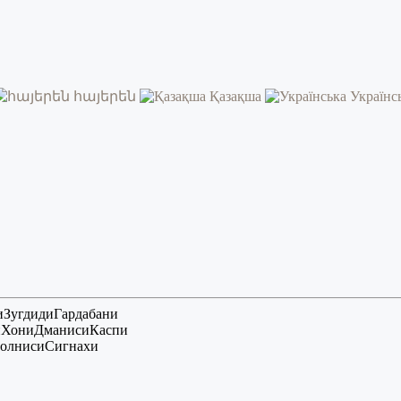
հայերեն
Қазақша
Українс
и
Зугдиди
Гардабани
и
Хони
Дманиси
Каспи
олниси
Сигнахи