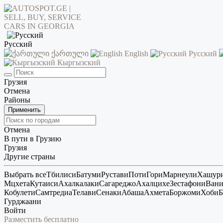
Русский
ქართული
English
Русский
Кыргызский
Грузия
Отмена
Районы
Применить
Отмена
В пути в Грузию
Грузия
Другие страны
Выбрать все
Тбилиси
Батуми
Рустави
Поти
Гори
Марнеули
Хашур
Мцхета
Кутаиси
Ахалкалаки
Сагареджо
Ахалцихе
Зестафони
Ван
Кобулети
Самтредиа
Телави
Сенаки
Абаша
Ахмета
Боржоми
Хоби
Б
Гурджаани
Войти
Разместить бесплатно