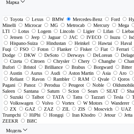
Марка
Toyota
Lexus
BMW
Mercedes-Benz
Ford
Hy
Minelli
Microcar
MG
Metrocab
Mercury
Mega
LTI
Lotus
Logem
Lincoln
Ligier
Lifan
Lieba
Jensen
Jeep
Jaguar
JAC
IVECO
Isuzu
Is
Hispano-Suiza
Hindustan
Heinkel
Hawtai
Haval
Fuqi
FSO
Foton
Flanker
Fisker
Fiat
Ferrari
Dodge
DKW
DeSoto
Derways
DeLorean
Delag
Cizeta
Citroen
Chrysler
Chery
Changhe
Chan
Bufori
Bristol
Brilliance
Brabus
Borgward
Bitter
Austin
Aurus
Audi
Aston Martin
Asia
Aro
Reliant
Ravon
Rambler
RAM
Qvale
Qoros
Pagani
Panoz
Perodua
Peugeot
Noble
Oldsmobil
Saleen
Santana
Saturn
Scion
Sears
SEAT
Sha
Suzuki
Talbot
TATA
Tatra
Tazzari
Tesla
Volkswagen
Volvo
Vortex
W Motors
Wanderer
ZX
GAZ
ZAZ
ZIL
ZIS
Moscvich
UAZ
Trumpchi
HiPhi
Hongqi
Iran Khodro
Jetour
Jetta
ZEEKR
ВИС
Модель