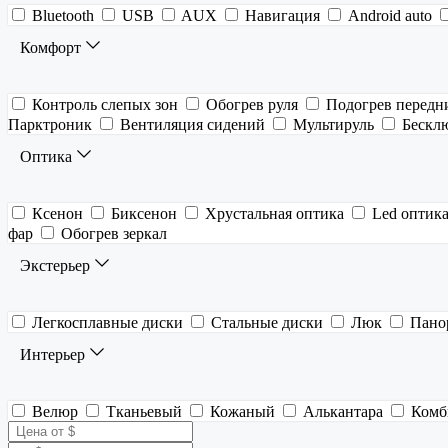
Bluetooth
USB
AUX
Навигация
Android auto
Комфорт
Контроль слепых зон
Обогрев руля
Подогрев передн
Парктроник
Вентиляция сидений
Мультируль
Бескл
Оптика
Ксенон
Биксенон
Хрустальная оптика
Led оптик
фар
Обогрев зеркал
Экстерьер
Легкосплавные диски
Стальные диски
Люк
Пано
Интерьер
Велюр
Тканьевый
Кожаный
Алькантара
Комб