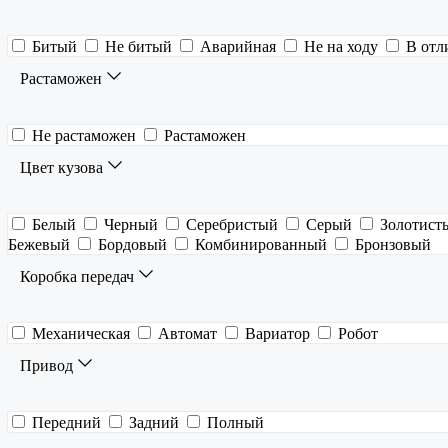
Битый
Не битый
Аварийная
Не на ходу
В отл
Растаможен
Не растаможен
Растаможен
Цвет кузова
Белый
Черный
Серебристый
Серый
Золотист
Бежевый
Бордовый
Комбинированный
Бронзовый
Коробка передач
Механическая
Автомат
Вариатор
Робот
Привод
Передний
Задний
Полный