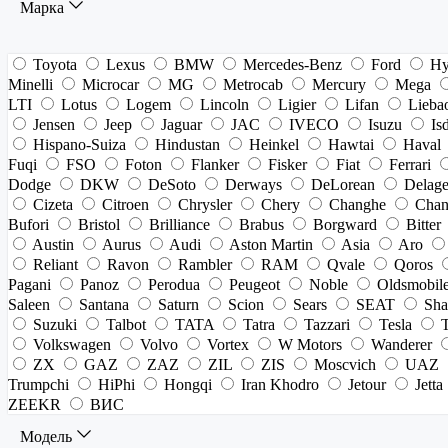
Марка
Toyota
Lexus
BMW
Mercedes-Benz
Ford
Hy
Minelli
Microcar
MG
Metrocab
Mercury
Mega
LTI
Lotus
Logem
Lincoln
Ligier
Lifan
Lieba
Jensen
Jeep
Jaguar
JAC
IVECO
Isuzu
Is
Hispano-Suiza
Hindustan
Heinkel
Hawtai
Haval
Fuqi
FSO
Foton
Flanker
Fisker
Fiat
Ferrari
Dodge
DKW
DeSoto
Derways
DeLorean
Delag
Cizeta
Citroen
Chrysler
Chery
Changhe
Chan
Bufori
Bristol
Brilliance
Brabus
Borgward
Bitter
Austin
Aurus
Audi
Aston Martin
Asia
Aro
Reliant
Ravon
Rambler
RAM
Qvale
Qoros
Pagani
Panoz
Perodua
Peugeot
Noble
Oldsmobil
Saleen
Santana
Saturn
Scion
Sears
SEAT
Sha
Suzuki
Talbot
TATA
Tatra
Tazzari
Tesla
Volkswagen
Volvo
Vortex
W Motors
Wanderer
ZX
GAZ
ZAZ
ZIL
ZIS
Moscvich
UAZ
Trumpchi
HiPhi
Hongqi
Iran Khodro
Jetour
Jetta
ZEEKR
ВИС
Модель