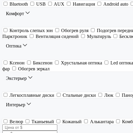
Bluetooth
USB
AUX
Навигация
Android auto
Комфорт
Контроль слепых зон
Обогрев руля
Подогрев передн
Парктроник
Вентиляция сидений
Мультируль
Бескл
Оптика
Ксенон
Биксенон
Хрустальная оптика
Led оптик
фар
Обогрев зеркал
Экстерьер
Легкосплавные диски
Стальные диски
Люк
Пано
Интерьер
Велюр
Тканьевый
Кожаный
Алькантара
Комб