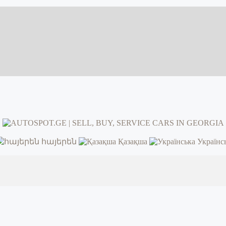
հայերեն
Қазақша
Українс