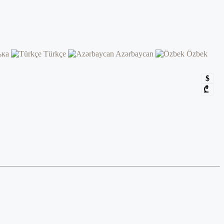
ька
Türkçe
Azərbaycan
Özbek
$
₾