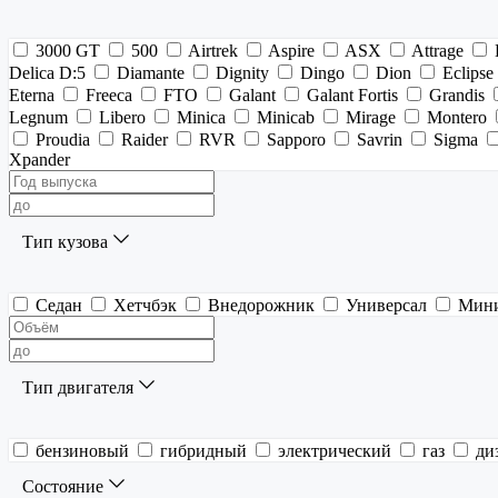
3000 GT
500
Airtrek
Aspire
ASX
Attrage
Delica D:5
Diamante
Dignity
Dingo
Dion
Eclipse
Eterna
Freeca
FTO
Galant
Galant Fortis
Grandis
Legnum
Libero
Minica
Minicab
Mirage
Montero
Proudia
Raider
RVR
Sapporo
Savrin
Sigma
Xpander
Тип кузова
Седан
Хетчбэк
Внедорожник
Универсал
Мин
Тип двигателя
бензиновый
гибридный
электрический
газ
ди
Состояние