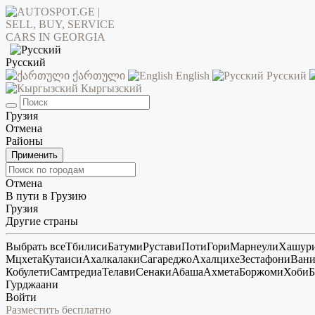
Русский
ქართული
English
Русский
Кыргызский
Грузия
Отмена
Районы
Применить
Отмена
В пути в Грузию
Грузия
Другие страны
Выбрать все
Тбилиси
Батуми
Рустави
Поти
Гори
Марнеули
Хашур
Мцхета
Кутаиси
Ахалкалаки
Сагареджо
Ахалцихе
Зестафони
Ван
Кобулети
Самтредиа
Телави
Сенаки
Абаша
Ахмета
Боржоми
Хоби
Б
Гурджаани
Войти
Разместить бесплатно