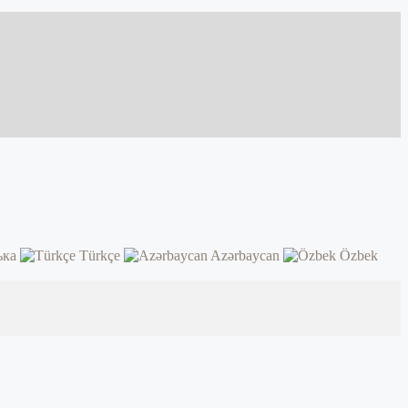
ька
Türkçe
Azərbaycan
Özbek