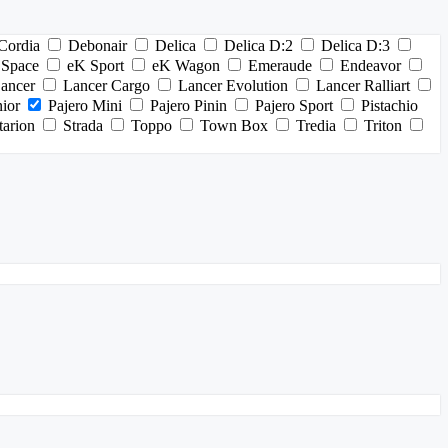
Cordia
Debonair
Delica
Delica D:2
Delica D:3
 Space
eK Sport
eK Wagon
Emeraude
Endeavor
ancer
Lancer Cargo
Lancer Evolution
Lancer Ralliart
nior
Pajero Mini
Pajero Pinin
Pajero Sport
Pistachio
tarion
Strada
Toppo
Town Box
Tredia
Triton