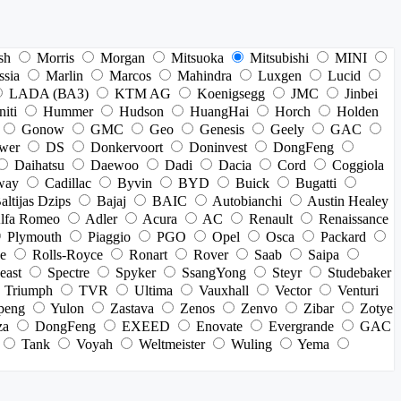
sh
Morris
Morgan
Mitsuoka
Mitsubishi
MINI
ssia
Marlin
Marcos
Mahindra
Luxgen
Lucid
LADA (ВАЗ)
KTM AG
Koenigsegg
JMC
Jinbei
niti
Hummer
Hudson
HuangHai
Horch
Holden
Gonow
GMC
Geo
Genesis
Geely
GAC
wer
DS
Donkervoort
Doninvest
DongFeng
Daihatsu
Daewoo
Dadi
Dacia
Cord
Coggiola
way
Cadillac
Byvin
BYD
Buick
Bugatti
altijas Dzips
Bajaj
BAIC
Autobianchi
Austin Healey
lfa Romeo
Adler
Acura
AC
Renault
Renaissance
Plymouth
Piaggio
PGO
Opel
Osca
Packard
e
Rolls-Royce
Ronart
Rover
Saab
Saipa
east
Spectre
Spyker
SsangYong
Steyr
Studebaker
Triumph
TVR
Ultima
Vauxhall
Vector
Venturi
peng
Yulon
Zastava
Zenos
Zenvo
Zibar
Zotye
za
DongFeng
EXEED
Enovate
Evergrande
GAC
Tank
Voyah
Weltmeister
Wuling
Yema