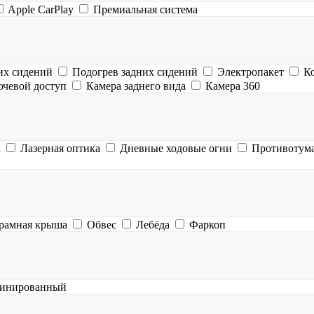
Apple CarPlay
Премиальная система
их сидений
Подогрев задних сидений
Электропакет
К
ючевой доступ
Камера заднего вида
Камера 360
а
Лазерная оптика
Дневные ходовые огни
Противотум
рамная крыша
Обвес
Лебёда
Фаркоп
инированный