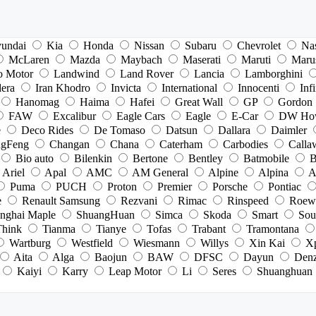
undai
Kia
Honda
Nissan
Subaru
Chevrolet
Na
McLaren
Mazda
Maybach
Maserati
Maruti
Maru
o Motor
Landwind
Land Rover
Lancia
Lamborghini
dera
Iran Khodro
Invicta
International
Innocenti
Infi
Hanomag
Haima
Hafei
Great Wall
GP
Gordon
FAW
Excalibur
Eagle Cars
Eagle
E-Car
DW Ho
e
Deco Rides
De Tomaso
Datsun
Dallara
Daimler
gFeng
Changan
Chana
Caterham
Carbodies
Calla
Bio auto
Bilenkin
Bertone
Bentley
Batmobile
B
Ariel
Apal
AMC
AM General
Alpine
Alpina
A
Puma
PUCH
Proton
Premier
Porsche
Pontiac
e
Renault Samsung
Rezvani
Rimac
Rinspeed
Roew
nghai Maple
ShuangHuan
Simca
Skoda
Smart
Sou
Think
Tianma
Tianye
Tofas
Trabant
Tramontana
Wartburg
Westfield
Wiesmann
Willys
Xin Kai
X
Aita
Alga
Baojun
BAW
DFSC
Dayun
Den
Kaiyi
Karry
Leap Motor
Li
Seres
Shuanghuan