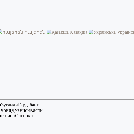
հայերեն
Қазақша
Українс
и
Зугдиди
Гардабани
и
Хони
Дманиси
Каспи
олниси
Сигнахи