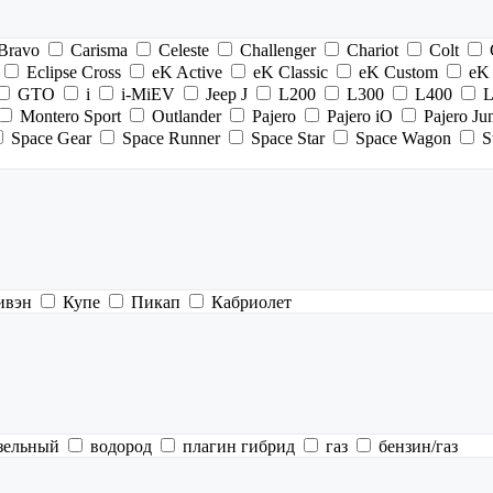
Bravo
Carisma
Celeste
Challenger
Chariot
Colt
Eclipse Cross
eK Active
eK Classic
eK Custom
eK
GTO
i
i-MiEV
Jeep J
L200
L300
L400
L
Montero Sport
Outlander
Pajero
Pajero iO
Pajero Ju
Space Gear
Space Runner
Space Star
Space Wagon
S
ивэн
Купе
Пикап
Кабриолет
зельный
водород
плагин гибрид
газ
бензин/газ