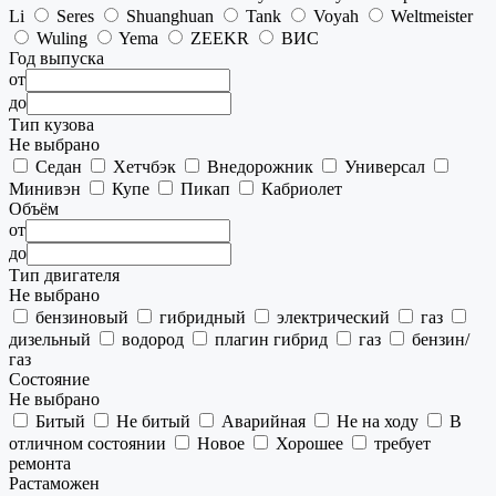
Li
Seres
Shuanghuan
Tank
Voyah
Weltmeister
Wuling
Yema
ZEEKR
ВИС
Год выпуска
от
до
Тип кузова
Не выбрано
Седан
Хетчбэк
Внедорожник
Универсал
Минивэн
Купе
Пикап
Кабриолет
Объём
от
до
Тип двигателя
Не выбрано
бензиновый
гибридный
электрический
газ
дизельный
водород
плагин гибрид
газ
бензин/
газ
Состояние
Не выбрано
Битый
Не битый
Аварийная
Не на ходу
В
отличном состоянии
Новое
Хорошее
требует
ремонта
Растаможен