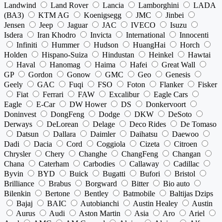
Landwind
Land Rover
Lancia
Lamborghini
LADA
(ВАЗ)
KTM AG
Koenigsegg
JMC
Jinbei
Jensen
Jeep
Jaguar
JAC
IVECO
Isuzu
Isdera
Iran Khodro
Invicta
International
Innocenti
Infiniti
Hummer
Hudson
HuangHai
Horch
Holden
Hispano-Suiza
Hindustan
Heinkel
Hawtai
Haval
Hanomag
Haima
Hafei
Great Wall
GP
Gordon
Gonow
GMC
Geo
Genesis
Geely
GAC
Fuqi
FSO
Foton
Flanker
Fisker
Fiat
Ferrari
FAW
Excalibur
Eagle Cars
Eagle
E-Car
DW Hower
DS
Donkervoort
Doninvest
DongFeng
Dodge
DKW
DeSoto
Derways
DeLorean
Delage
Deco Rides
De Tomaso
Datsun
Dallara
Daimler
Daihatsu
Daewoo
Dadi
Dacia
Cord
Coggiola
Cizeta
Citroen
Chrysler
Chery
Changhe
ChangFeng
Changan
Chana
Caterham
Carbodies
Callaway
Cadillac
Byvin
BYD
Buick
Bugatti
Bufori
Bristol
Brilliance
Brabus
Borgward
Bitter
Bio auto
Bilenkin
Bertone
Bentley
Batmobile
Baltijas Dzips
Bajaj
BAIC
Autobianchi
Austin Healey
Austin
Aurus
Audi
Aston Martin
Asia
Aro
Ariel