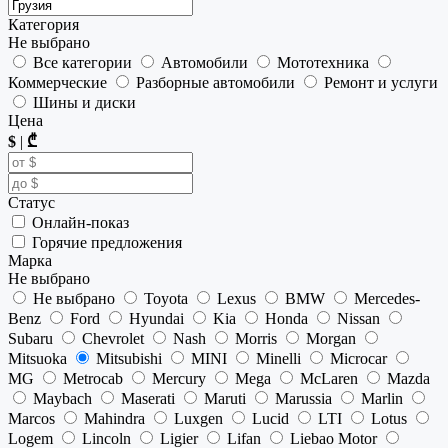
Категория
Не выбрано
Все категории
Автомобили
Мототехника
Коммерческие
Разборные автомобили
Ремонт и услуги
Шины и диски
Цена
$
|
₾
Статус
Онлайн-показ
Горячие предложения
Марка
Не выбрано
Не выбрано
Toyota
Lexus
BMW
Mercedes-
Benz
Ford
Hyundai
Kia
Honda
Nissan
Subaru
Chevrolet
Nash
Morris
Morgan
Mitsuoka
Mitsubishi
MINI
Minelli
Microcar
MG
Metrocab
Mercury
Mega
McLaren
Mazda
Maybach
Maserati
Maruti
Marussia
Marlin
Marcos
Mahindra
Luxgen
Lucid
LTI
Lotus
Logem
Lincoln
Ligier
Lifan
Liebao Motor