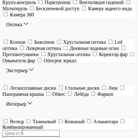
Круиз-контроль
Парктроник
Вентиляция сидений
Мультируль
Бесключевой доступ
Камера заднего вида
Камера 360
Оптика
Ксенон
Биксенон
Хрустальная оптика
Led
оптика
Лазерная оптика
Дневные ходовые огни
Противотуманки
Хрустальная оптика
Коректор фар
Омыватель фар
Обогрев зеркал
Экстерьер
Легкосплавные диски
Стальные диски
Люк
Панорамная крыша
Обвес
Лебёда
Фаркоп
Интерьер
Велюр
Тканьевый
Кожаный
Алькантара
Комбинированный