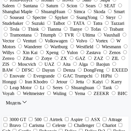
Saleen
Santana
Saturn
Scion
Sears
SEAT
Shanghai Maple
ShuangHuan
Simca
Skoda
Smart
Soueast
Spectre
Spyker
SsangYong
Steyr
Studebaker
Suzuki
Talbot
TATA
Tatra
Tazzari
Tesla
Think
Tianma
Tianye
Tofas
Trabant
Tramontana
Triumph
TVR
Ultima
Vauxhall
Vector
Venturi
Volkswagen
Volvo
Vortex
W
Motors
Wanderer
Wartburg
Westfield
Wiesmann
Willys
Xin Kai
Xpeng
Yulon
Zastava
Zenos
Zenvo
Zibar
Zotye
ZX
GAZ
ZAZ
ZIL
ZIS
Moscvich
UAZ
Aita
Alga
Baojun
BAW
DFSC
Dayun
Denza
DongFeng
EXEED
Enovate
Evergrande
GAC Trumpchi
HiPhi
Hongqi
Iran Khodro
Jetour
Jetta
Kaiyi
Karry
Leap Motor
Li
Seres
Shuanghuan
Tank
Voyah
Weltmeister
Wuling
Yema
ZEEKR
ВИС
Модель
3000 GT
500
Airtrek
Aspire
ASX
Attrage
Bravo
Carisma
Celeste
Challenger
Chariot