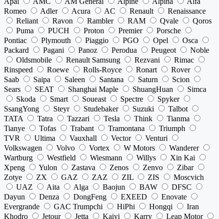
Apal
AMC
AM General
Alpine
Alpina
Alfa
Romeo
Adler
Acura
AC
Renault
Renaissance
Reliant
Ravon
Rambler
RAM
Qvale
Qoros
Puma
PUCH
Proton
Premier
Porsche
Pontiac
Plymouth
Piaggio
PGO
Opel
Osca
Packard
Pagani
Panoz
Perodua
Peugeot
Noble
Oldsmobile
Renault Samsung
Rezvani
Rimac
Rinspeed
Roewe
Rolls-Royce
Ronart
Rover
Saab
Saipa
Saleen
Santana
Saturn
Scion
Sears
SEAT
Shanghai Maple
ShuangHuan
Simca
Skoda
Smart
Soueast
Spectre
Spyker
SsangYong
Steyr
Studebaker
Suzuki
Talbot
TATA
Tatra
Tazzari
Tesla
Think
Tianma
Tianye
Tofas
Trabant
Tramontana
Triumph
TVR
Ultima
Vauxhall
Vector
Venturi
Volkswagen
Volvo
Vortex
W Motors
Wanderer
Wartburg
Westfield
Wiesmann
Willys
Xin Kai
Xpeng
Yulon
Zastava
Zenos
Zenvo
Zibar
Zotye
ZX
GAZ
ZAZ
ZIL
ZIS
Moscvich
UAZ
Aita
Alga
Baojun
BAW
DFSC
Dayun
Denza
DongFeng
EXEED
Enovate
Evergrande
GAC Trumpchi
HiPhi
Hongqi
Iran
Khodro
Jetour
Jetta
Kaiyi
Karry
Leap Motor