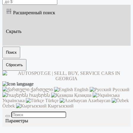
Расширенный поиск
Скрыть
Поиск
Сбросить
ქართული
English
Русский
հայերեն
Қазақша
Українська
Türkçe
Azərbaycan
Özbek
Кыргызский
Параметры