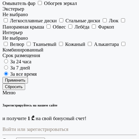
Омыватель фар
Обогрев зеркал
Экстерьер
Не выбрано
Легкосплавные диски
Стальные диски
Люк
Панорамная крыша
Обвес
Лебёда
Фаркоп
Интерьер
Не выбрано
Велюр
Тканьевый
Кожаный
Алькантара
Комбинированный
Срок размещения
За 24 часа
За 7 дней
За все время
Применить
Сбросить
Меню
Зарегистрируйтесь на нашем сайте
и получите
1 ₾
на свой бонусный счет!
Войти или зарегистрироваться