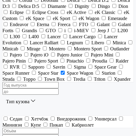
Colt
Cordia
Debonair
Delica
Delica D:2
Delica
D:3
Delica D:5
Diamante
Dignity
Dingo
Dion
Eclipse
Eclipse Cross
eK Active
eK Classic
eK
Custom
eK Space
eK Sport
eK Wagon
Emeraude
Endeavor
Eterna
Freeca
FTO
Galant
Galant
Fortis
Grandis
GTO
i
i-MiEV
Jeep J
L200
L300
L400
Lancer
Lancer Cargo
Lancer
Evolution
Lancer Ralliart
Legnum
Libero
Minica
Minicab
Mirage
Montero
Montero Sport
Outlander
Pajero
Pajero iO
Pajero Junior
Pajero Mini
Pajero Pinin
Pajero Sport
Pistachio
Proudia
Raider
RVR
Sapporo
Savrin
Sigma
Space Gear
Space Runner
Space Star
Space Wagon
Starion
Strada
Toppo
Town Box
Tredia
Triton
Xpander
Тип кузова
Седан
Хетчбэк
Внедорожник
Универсал
Минивэн
Купе
Пикап
Кабриолет