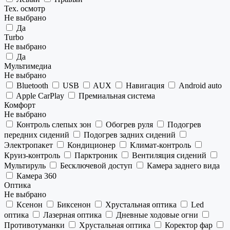
Тех. осмотр
Не выбрано
Да
Turbo
Не выбрано
Да
Мультимедиа
Не выбрано
Bluetooth
USB
AUX
Навигация
Android auto
Apple CarPlay
Премиальная система
Комфорт
Не выбрано
Контроль слепых зон
Обогрев руля
Подогрев
передних сидений
Подогрев задних сидений
Электропакет
Кондиционер
Климат-контроль
Круиз-контроль
Парктроник
Вентиляция сидений
Мультируль
Бесключевой доступ
Камера заднего вида
Камера 360
Оптика
Не выбрано
Ксенон
Биксенон
Хрустальная оптика
Led
оптика
Лазерная оптика
Дневные ходовые огни
Противотуманки
Хрустальная оптика
Коректор фар