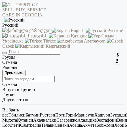
Русский
ქართული
English
Русский
հայերեն
Қазақша
Українська
Türkçe
Azərbaycan
Özbek
Кыргызский
$
Грузия
₾
Отмена
Районы
Применить
Отмена
В пути в Грузию
Грузия
Другие страны
Выбрать
все
Тбилиси
Батуми
Рустави
Поти
Гори
Марнеули
Хашури
Зугдиди
Мцхета
Кутаиси
Ахалкалаки
Сагареджо
Ахалцихе
Зестафони
Ван
Кобулети
Самтредиа
Телави
Сенаки
Абаша
Ахмета
Боржоми
Хоби
Б