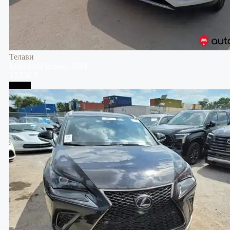
Телави
Mitsubishi
Eclipse
2019
17,530 $
Тбилиси