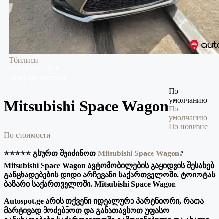
Тбилиси
Lexus
NX
2021
Цена договорная
По
умолчанию
Mitsubishi Space Wagon
По
умолчанию
По новизне
По стоимости
⭐️⭐️⭐️⭐️⭐️ გსურთ შეიძინოთ
Mitsubishi Space Wagon
?
Mitsubishi Space Wagon ავტომობილების გაყიდვის შესახებ
განცხადებების დიდი არჩევანი საქართველოში. ტოიოტას
ბაზარი საქართველოში. Mitsubishi Space Wagon
Autospot.ge არის თქვენი იდეალური პარტნიორი, რათა
მარტივად მოძებნოთ და განათავსოთ უფასო