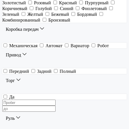
Золотистый
Розовый
Красный
Пурпурный
Коричневый
Голубой
Синий
Фиолетовый
Зеленый
Желтый
Бежевый
Бордовый
Комбинированный
Бронзовый
Коробка передач
Механическая
Автомат
Вариатор
Робот
Привод
Передний
Задний
Полный
Торг
Да
Руль