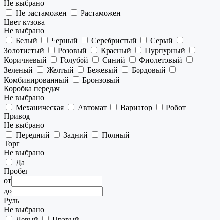
Не выбрано
Не растаможен
Растаможен
Цвет кузова
Не выбрано
Белый
Черный
Серебристый
Серый
Золотистый
Розовый
Красный
Пурпурный
Коричневый
Голубой
Синий
Фиолетовый
Зеленый
Желтый
Бежевый
Бордовый
Комбинированный
Бронзовый
Коробка передач
Не выбрано
Механическая
Автомат
Вариатор
Робот
Привод
Не выбрано
Передний
Задний
Полный
Торг
Не выбрано
Да
Пробег
от
до
Руль
Не выбрано
Левый
Правый