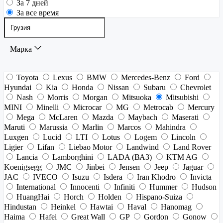
За 7 дней
За все время
Марка
Toyota
Lexus
BMW
Mercedes-Benz
Ford
Hyundai
Kia
Honda
Nissan
Subaru
Chevrolet
Nash
Morris
Morgan
Mitsuoka
Mitsubishi
MINI
Minelli
Microcar
MG
Metrocab
Mercury
Mega
McLaren
Mazda
Maybach
Maserati
Maruti
Marussia
Marlin
Marcos
Mahindra
Luxgen
Lucid
LTI
Lotus
Logem
Lincoln
Ligier
Lifan
Liebao Motor
Landwind
Land Rover
Lancia
Lamborghini
LADA (ВАЗ)
KTM AG
Koenigsegg
JMC
Jinbei
Jensen
Jeep
Jaguar
JAC
IVECO
Isuzu
Isdera
Iran Khodro
Invicta
International
Innocenti
Infiniti
Hummer
Hudson
HuangHai
Horch
Holden
Hispano-Suiza
Hindustan
Heinkel
Hawtai
Haval
Hanomag
Haima
Hafei
Great Wall
GP
Gordon
Gonow