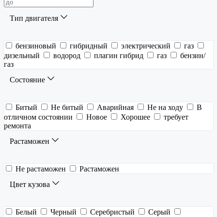
Тип двигателя
бензиновый
гибридный
электрический
газ
дизельный
водород
плагин гибрид
газ
бензин/
газ
Состояние
Битый
Не битый
Аварийная
Не на ходу
В
отличном состоянии
Новое
Хорошее
требует
ремонта
Растаможен
Не растаможен
Растаможен
Цвет кузова
Белый
Черный
Серебристый
Серый