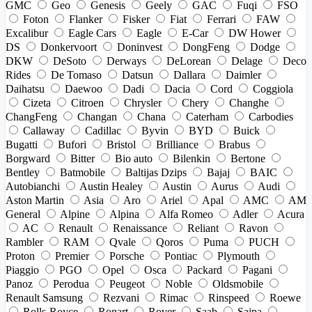
GMC
Geo
Genesis
Geely
GAC
Fuqi
FSO
Foton
Flanker
Fisker
Fiat
Ferrari
FAW
Excalibur
Eagle Cars
Eagle
E-Car
DW Hower
DS
Donkervoort
Doninvest
DongFeng
Dodge
DKW
DeSoto
Derways
DeLorean
Delage
Deco
Rides
De Tomaso
Datsun
Dallara
Daimler
Daihatsu
Daewoo
Dadi
Dacia
Cord
Coggiola
Cizeta
Citroen
Chrysler
Chery
Changhe
ChangFeng
Changan
Chana
Caterham
Carbodies
Callaway
Cadillac
Byvin
BYD
Buick
Bugatti
Bufori
Bristol
Brilliance
Brabus
Borgward
Bitter
Bio auto
Bilenkin
Bertone
Bentley
Batmobile
Baltijas Dzips
Bajaj
BAIC
Autobianchi
Austin Healey
Austin
Aurus
Audi
Aston Martin
Asia
Aro
Ariel
Apal
AMC
AM
General
Alpine
Alpina
Alfa Romeo
Adler
Acura
AC
Renault
Renaissance
Reliant
Ravon
Rambler
RAM
Qvale
Qoros
Puma
PUCH
Proton
Premier
Porsche
Pontiac
Plymouth
Piaggio
PGO
Opel
Osca
Packard
Pagani
Panoz
Perodua
Peugeot
Noble
Oldsmobile
Renault Samsung
Rezvani
Rimac
Rinspeed
Roewe
Rolls-Royce
Ronart
Rover
Saab
Saipa