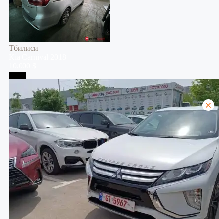
Тбилиси
Kia
Carnival
2018
10,000 $
Телави