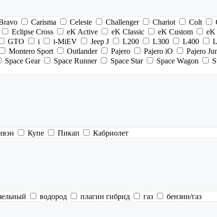
Bravo
Carisma
Celeste
Challenger
Chariot
Colt
Eclipse Cross
eK Active
eK Classic
eK Custom
eK
GTO
i
i-MiEV
Jeep J
L200
L300
L400
L
Montero Sport
Outlander
Pajero
Pajero iO
Pajero Ju
Space Gear
Space Runner
Space Star
Space Wagon
S
ивэн
Купе
Пикап
Кабриолет
зельный
водород
плагин гибрид
газ
бензин/газ