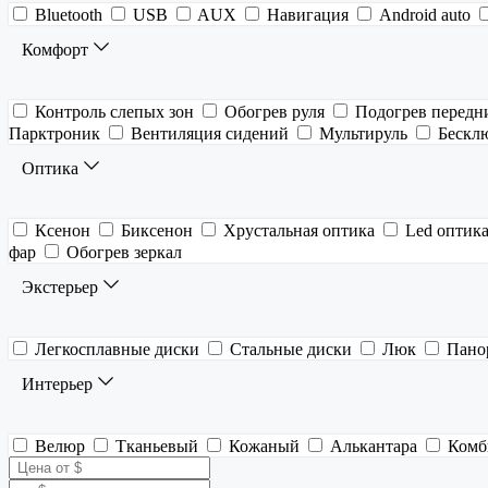
Bluetooth
USB
AUX
Навигация
Android auto
Комфорт
Контроль слепых зон
Обогрев руля
Подогрев передн
Парктроник
Вентиляция сидений
Мультируль
Бескл
Оптика
Ксенон
Биксенон
Хрустальная оптика
Led оптик
фар
Обогрев зеркал
Экстерьер
Легкосплавные диски
Стальные диски
Люк
Пано
Интерьер
Велюр
Тканьевый
Кожаный
Алькантара
Комб