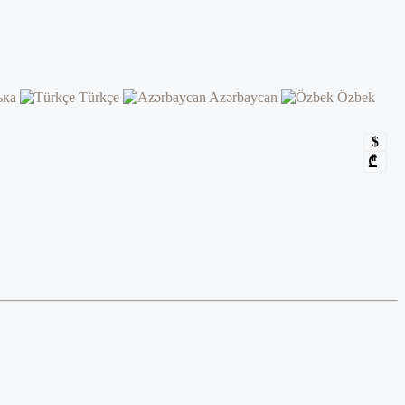
ька
Türkçe
Azərbaycan
Özbek
$
₾