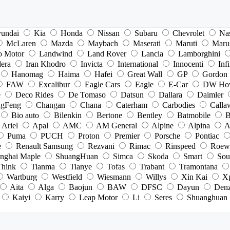
undai
Kia
Honda
Nissan
Subaru
Chevrolet
Na
McLaren
Mazda
Maybach
Maserati
Maruti
Maru
o Motor
Landwind
Land Rover
Lancia
Lamborghini
dera
Iran Khodro
Invicta
International
Innocenti
Infi
Hanomag
Haima
Hafei
Great Wall
GP
Gordon
FAW
Excalibur
Eagle Cars
Eagle
E-Car
DW Ho
e
Deco Rides
De Tomaso
Datsun
Dallara
Daimler
gFeng
Changan
Chana
Caterham
Carbodies
Calla
Bio auto
Bilenkin
Bertone
Bentley
Batmobile
B
Ariel
Apal
AMC
AM General
Alpine
Alpina
A
Puma
PUCH
Proton
Premier
Porsche
Pontiac
e
Renault Samsung
Rezvani
Rimac
Rinspeed
Roew
nghai Maple
ShuangHuan
Simca
Skoda
Smart
Sou
Think
Tianma
Tianye
Tofas
Trabant
Tramontana
Wartburg
Westfield
Wiesmann
Willys
Xin Kai
X
Aita
Alga
Baojun
BAW
DFSC
Dayun
Den
Kaiyi
Karry
Leap Motor
Li
Seres
Shuanghuan