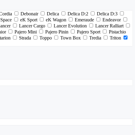
Cordia
Debonair
Delica
Delica D:2
Delica D:3
 Space
eK Sport
eK Wagon
Emeraude
Endeavor
ancer
Lancer Cargo
Lancer Evolution
Lancer Ralliart
nior
Pajero Mini
Pajero Pinin
Pajero Sport
Pistachio
tarion
Strada
Toppo
Town Box
Tredia
Triton