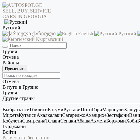
Русский
ქართული
English
Русский
Кыргызский
Грузия
Отмена
Районы
Применить
Отмена
В пути в Грузию
Грузия
Другие страны
Выбрать все
Тбилиси
Батуми
Рустави
Поти
Гори
Марнеули
Хашур
Мцхета
Кутаиси
Ахалкалаки
Сагареджо
Ахалцихе
Зестафони
Ван
Кобулети
Самтредиа
Телави
Сенаки
Абаша
Ахмета
Боржоми
Хоби
Б
Гурджаани
Войти
Разместить бесплатно