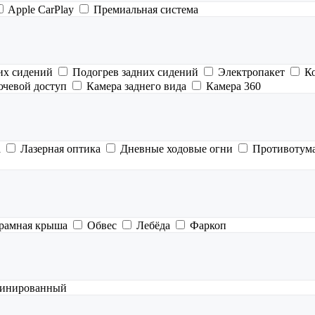
Apple CarPlay
Премиальная система
их сидений
Подогрев задних сидений
Электропакет
К
ючевой доступ
Камера заднего вида
Камера 360
а
Лазерная оптика
Дневные ходовые огни
Противотум
рамная крыша
Обвес
Лебёда
Фаркоп
инированный