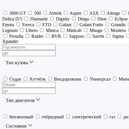
3000 GT
500
Airtrek
Aspire
ASX
Attrage
Delica D:5
Diamante
Dignity
Dingo
Dion
Eclipse
Eterna
Freeca
FTO
Galant
Galant Fortis
Grandis
Legnum
Libero
Minica
Minicab
Mirage
Montero
Proudia
Raider
RVR
Sapporo
Savrin
Sigma
Xpander
Тип кузова
Седан
Хетчбэк
Внедорожник
Универсал
Мин
Тип двигателя
бензиновый
гибридный
электрический
газ
ди
Состояние