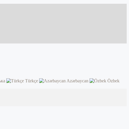
ька
Türkçe
Azərbaycan
Özbek