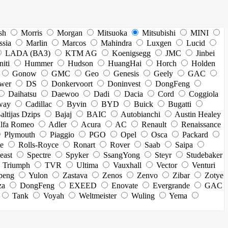
sh
Morris
Morgan
Mitsuoka
Mitsubishi
MINI
ssia
Marlin
Marcos
Mahindra
Luxgen
Lucid
LADA (ВАЗ)
KTM AG
Koenigsegg
JMC
Jinbei
niti
Hummer
Hudson
HuangHai
Horch
Holden
Gonow
GMC
Geo
Genesis
Geely
GAC
wer
DS
Donkervoort
Doninvest
DongFeng
Daihatsu
Daewoo
Dadi
Dacia
Cord
Coggiola
way
Cadillac
Byvin
BYD
Buick
Bugatti
altijas Dzips
Bajaj
BAIC
Autobianchi
Austin Healey
lfa Romeo
Adler
Acura
AC
Renault
Renaissance
Plymouth
Piaggio
PGO
Opel
Osca
Packard
e
Rolls-Royce
Ronart
Rover
Saab
Saipa
east
Spectre
Spyker
SsangYong
Steyr
Studebaker
Triumph
TVR
Ultima
Vauxhall
Vector
Venturi
peng
Yulon
Zastava
Zenos
Zenvo
Zibar
Zotye
za
DongFeng
EXEED
Enovate
Evergrande
GAC
Tank
Voyah
Weltmeister
Wuling
Yema