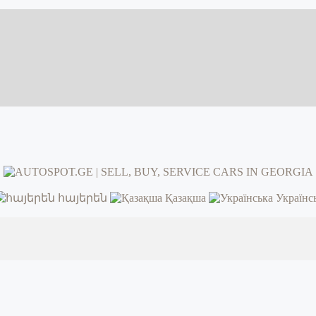
հայերեն
Қазақша
Українс