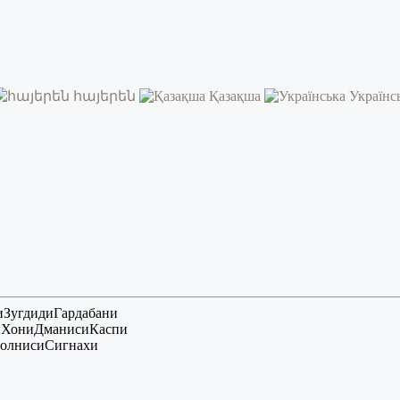
հայերեն
Қазақша
Українс
и
Зугдиди
Гардабани
и
Хони
Дманиси
Каспи
олниси
Сигнахи