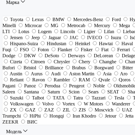
Марка
Toyota
Lexus
BMW
Mercedes-Benz
Ford
Hy
Minelli
Microcar
MG
Metrocab
Mercury
Mega
LTI
Lotus
Logem
Lincoln
Ligier
Lifan
Lieba
Jensen
Jeep
Jaguar
JAC
IVECO
Isuzu
Is
Hispano-Suiza
Hindustan
Heinkel
Hawtai
Haval
Fuqi
FSO
Foton
Flanker
Fisker
Fiat
Ferrari
Dodge
DKW
DeSoto
Derways
DeLorean
Delag
Cizeta
Citroen
Chrysler
Chery
Changhe
Chan
Bufori
Bristol
Brilliance
Brabus
Borgward
Bitter
Austin
Aurus
Audi
Aston Martin
Asia
Aro
Reliant
Ravon
Rambler
RAM
Qvale
Qoros
Pagani
Panoz
Perodua
Peugeot
Noble
Oldsmobil
Saleen
Santana
Saturn
Scion
Sears
SEAT
Sha
Suzuki
Talbot
TATA
Tatra
Tazzari
Tesla
Volkswagen
Volvo
Vortex
W Motors
Wanderer
ZX
GAZ
ZAZ
ZIL
ZIS
Moscvich
UAZ
Trumpchi
HiPhi
Hongqi
Iran Khodro
Jetour
Jetta
ZEEKR
ВИС
Модель