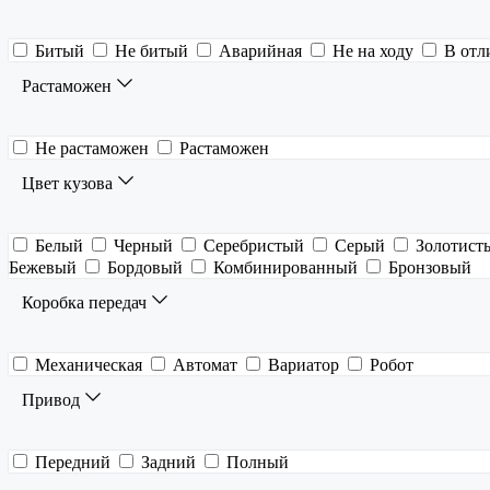
Битый
Не битый
Аварийная
Не на ходу
В отл
Растаможен
Не растаможен
Растаможен
Цвет кузова
Белый
Черный
Серебристый
Серый
Золотист
Бежевый
Бордовый
Комбинированный
Бронзовый
Коробка передач
Механическая
Автомат
Вариатор
Робот
Привод
Передний
Задний
Полный