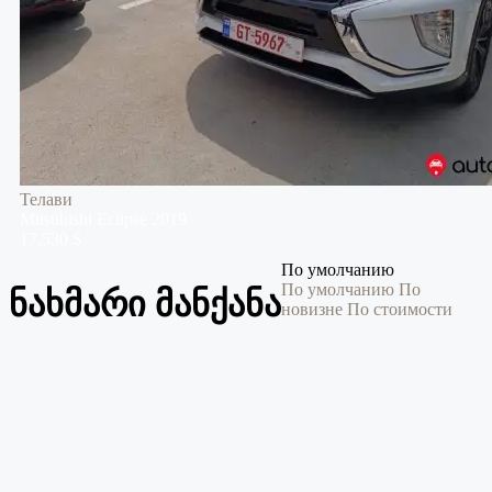
Телави
Mitsubishi
Eclipse
2019
17,530 $
По умолчанию
По умолчанию
По
ნახმარი მანქანა
новизне
По стоимости