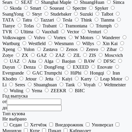
Sears
SEAT
Shanghai Maple
ShuangHuan
Simca
Skoda
Smart
Soueast
Spectre
Spyker
SsangYong
Steyr
Studebaker
Suzuki
Talbot
TATA
Tatra
Tazzari
Tesla
Think
Tianma
Tianye
Tofas
Trabant
Tramontana
Triumph
TVR
Ultima
Vauxhall
Vector
Venturi
Volkswagen
Volvo
Vortex
W Motors
Wanderer
Wartburg
Westfield
Wiesmann
Willys
Xin Kai
Xpeng
Yulon
Zastava
Zenos
Zenvo
Zibar
Zotye
ZX
GAZ
ZAZ
ZIL
ZIS
Moscvich
UAZ
Aita
Alga
Baojun
BAW
DFSC
Dayun
Denza
DongFeng
EXEED
Enovate
Evergrande
GAC Trumpchi
HiPhi
Hongqi
Iran
Khodro
Jetour
Jetta
Kaiyi
Karry
Leap Motor
Li
Seres
Shuanghuan
Tank
Voyah
Weltmeister
Wuling
Yema
ZEEKR
ВИС
Год выпуска
от
до
Тип кузова
Не выбрано
Седан
Хетчбэк
Внедорожник
Универсал
Минивэн
Купе
Пикап
Кабриолет