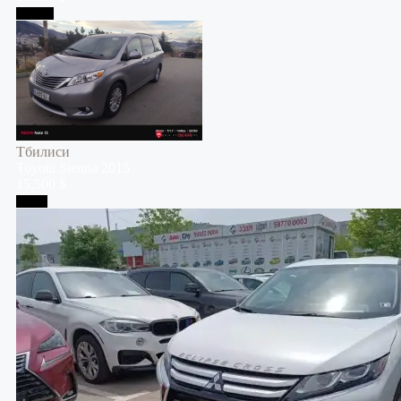
Тбилиси
Тбилиси
Toyota
Sienna
2015
15,500 $
Телави