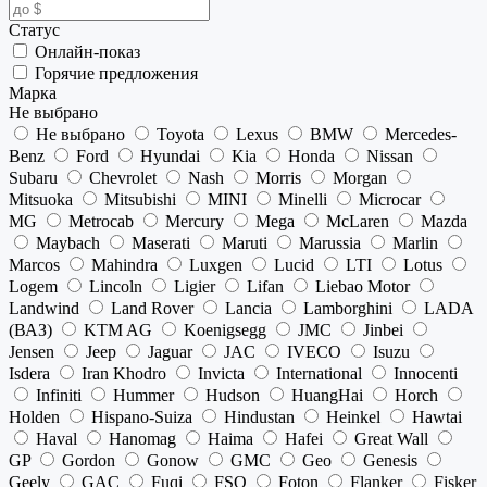
Статус
Онлайн-показ
Горячие предложения
Марка
Не выбрано
Не выбрано
Toyota
Lexus
BMW
Mercedes-
Benz
Ford
Hyundai
Kia
Honda
Nissan
Subaru
Chevrolet
Nash
Morris
Morgan
Mitsuoka
Mitsubishi
MINI
Minelli
Microcar
MG
Metrocab
Mercury
Mega
McLaren
Mazda
Maybach
Maserati
Maruti
Marussia
Marlin
Marcos
Mahindra
Luxgen
Lucid
LTI
Lotus
Logem
Lincoln
Ligier
Lifan
Liebao Motor
Landwind
Land Rover
Lancia
Lamborghini
LADA
(ВАЗ)
KTM AG
Koenigsegg
JMC
Jinbei
Jensen
Jeep
Jaguar
JAC
IVECO
Isuzu
Isdera
Iran Khodro
Invicta
International
Innocenti
Infiniti
Hummer
Hudson
HuangHai
Horch
Holden
Hispano-Suiza
Hindustan
Heinkel
Hawtai
Haval
Hanomag
Haima
Hafei
Great Wall
GP
Gordon
Gonow
GMC
Geo
Genesis
Geely
GAC
Fuqi
FSO
Foton
Flanker
Fisker