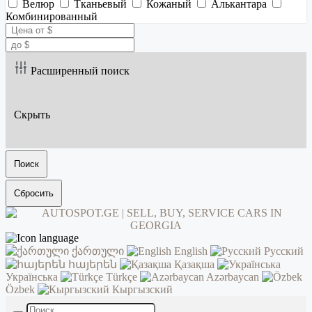
Велюр
Тканьевый
Кожаный
Алькантара
Комбинированный
Расширенный поиск
Скрыть
Поиск
Сбросить
ქართული
English
Русский
հայերեն
Қазақша
Українська
Türkçe
Azərbaycan
Özbek
Кыргызский