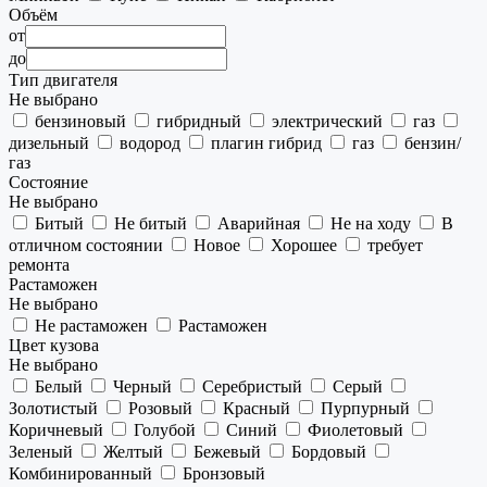
Объём
от
до
Тип двигателя
Не выбрано
бензиновый
гибридный
электрический
газ
дизельный
водород
плагин гибрид
газ
бензин/
газ
Состояние
Не выбрано
Битый
Не битый
Аварийная
Не на ходу
В
отличном состоянии
Новое
Хорошее
требует
ремонта
Растаможен
Не выбрано
Не растаможен
Растаможен
Цвет кузова
Не выбрано
Белый
Черный
Серебристый
Серый
Золотистый
Розовый
Красный
Пурпурный
Коричневый
Голубой
Синий
Фиолетовый
Зеленый
Желтый
Бежевый
Бордовый
Комбинированный
Бронзовый