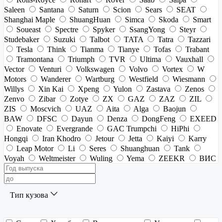
Saleen
Santana
Saturn
Scion
Sears
SEAT
Shanghai Maple
ShuangHuan
Simca
Skoda
Smart
Soueast
Spectre
Spyker
SsangYong
Steyr
Studebaker
Suzuki
Talbot
TATA
Tatra
Tazzari
Tesla
Think
Tianma
Tianye
Tofas
Trabant
Tramontana
Triumph
TVR
Ultima
Vauxhall
Vector
Venturi
Volkswagen
Volvo
Vortex
W
Motors
Wanderer
Wartburg
Westfield
Wiesmann
Willys
Xin Kai
Xpeng
Yulon
Zastava
Zenos
Zenvo
Zibar
Zotye
ZX
GAZ
ZAZ
ZIL
ZIS
Moscvich
UAZ
Aita
Alga
Baojun
BAW
DFSC
Dayun
Denza
DongFeng
EXEED
Enovate
Evergrande
GAC Trumpchi
HiPhi
Hongqi
Iran Khodro
Jetour
Jetta
Kaiyi
Karry
Leap Motor
Li
Seres
Shuanghuan
Tank
Voyah
Weltmeister
Wuling
Yema
ZEEKR
ВИС
Тип кузова