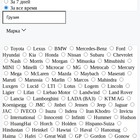
За 7 дней
За все время
Марка
Toyota
Lexus
BMW
Mercedes-Benz
Ford
Hyundai
Kia
Honda
Nissan
Subaru
Chevrolet
Nash
Morris
Morgan
Mitsuoka
Mitsubishi
MINI
Minelli
Microcar
MG
Metrocab
Mercury
Mega
McLaren
Mazda
Maybach
Maserati
Maruti
Marussia
Marlin
Marcos
Mahindra
Luxgen
Lucid
LTI
Lotus
Logem
Lincoln
Ligier
Lifan
Liebao Motor
Landwind
Land Rover
Lancia
Lamborghini
LADA (ВАЗ)
KTM AG
Koenigsegg
JMC
Jinbei
Jensen
Jeep
Jaguar
JAC
IVECO
Isuzu
Isdera
Iran Khodro
Invicta
International
Innocenti
Infiniti
Hummer
Hudson
HuangHai
Horch
Holden
Hispano-Suiza
Hindustan
Heinkel
Hawtai
Haval
Hanomag
Haima
Hafei
Great Wall
GP
Gordon
Gonow