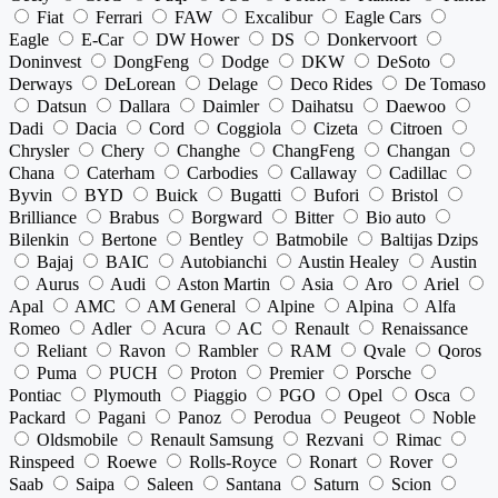
Fiat
Ferrari
FAW
Excalibur
Eagle Cars
Eagle
E-Car
DW Hower
DS
Donkervoort
Doninvest
DongFeng
Dodge
DKW
DeSoto
Derways
DeLorean
Delage
Deco Rides
De Tomaso
Datsun
Dallara
Daimler
Daihatsu
Daewoo
Dadi
Dacia
Cord
Coggiola
Cizeta
Citroen
Chrysler
Chery
Changhe
ChangFeng
Changan
Chana
Caterham
Carbodies
Callaway
Cadillac
Byvin
BYD
Buick
Bugatti
Bufori
Bristol
Brilliance
Brabus
Borgward
Bitter
Bio auto
Bilenkin
Bertone
Bentley
Batmobile
Baltijas Dzips
Bajaj
BAIC
Autobianchi
Austin Healey
Austin
Aurus
Audi
Aston Martin
Asia
Aro
Ariel
Apal
AMC
AM General
Alpine
Alpina
Alfa
Romeo
Adler
Acura
AC
Renault
Renaissance
Reliant
Ravon
Rambler
RAM
Qvale
Qoros
Puma
PUCH
Proton
Premier
Porsche
Pontiac
Plymouth
Piaggio
PGO
Opel
Osca
Packard
Pagani
Panoz
Perodua
Peugeot
Noble
Oldsmobile
Renault Samsung
Rezvani
Rimac
Rinspeed
Roewe
Rolls-Royce
Ronart
Rover
Saab
Saipa
Saleen
Santana
Saturn
Scion