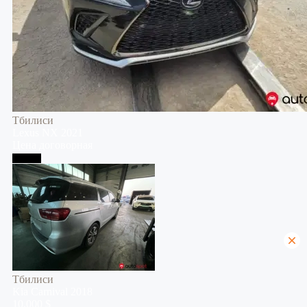
Тбилиси
Lexus
NX
2021
Цена договорная
Тбилиси
Тбилиси
Kia
Carnival
2018
10,000 $