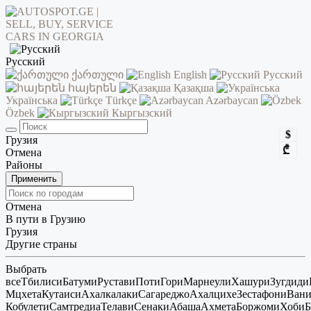
Русский
ქართული
English
Русский
հայերեն
Қазақша
Українська
Türkçe
Azərbaycan
Özbek
Кыргызский
$
Грузия
₾
Отмена
Районы
Применить
Отмена
В пути в Грузию
Грузия
Другие страны
Выбрать
все
Тбилиси
Батуми
Рустави
Поти
Гори
Марнеули
Хашури
Зугдиди
Мцхета
Кутаиси
Ахалкалаки
Сагареджо
Ахалцихе
Зестафони
Ван
Кобулети
Самтредиа
Телави
Сенаки
Абаша
Ахмета
Боржоми
Хоби
Б