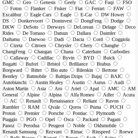
GMC
Geo
Genesis
Geely
GAC
Fuqi
FSO
Foton
Flanker
Fisker
Fiat
Ferrari
FAW
Excalibur
Eagle Cars
Eagle
E-Car
DW Hower
DS
Donkervoort
Doninvest
DongFeng
Dodge
DKW
DeSoto
Derways
DeLorean
Delage
Deco
Rides
De Tomaso
Datsun
Dallara
Daimler
Daihatsu
Daewoo
Dadi
Dacia
Cord
Coggiola
Cizeta
Citroen
Chrysler
Chery
Changhe
ChangFeng
Changan
Chana
Caterham
Carbodies
Callaway
Cadillac
Byvin
BYD
Buick
Bugatti
Bufori
Bristol
Brilliance
Brabus
Borgward
Bitter
Bio auto
Bilenkin
Bertone
Bentley
Batmobile
Baltijas Dzips
Bajaj
BAIC
Autobianchi
Austin Healey
Austin
Aurus
Audi
Aston Martin
Asia
Aro
Ariel
Apal
AMC
AM
General
Alpine
Alpina
Alfa Romeo
Adler
Acura
AC
Renault
Renaissance
Reliant
Ravon
Rambler
RAM
Qvale
Qoros
Puma
PUCH
Proton
Premier
Porsche
Pontiac
Plymouth
Piaggio
PGO
Opel
Osca
Packard
Pagani
Panoz
Perodua
Peugeot
Noble
Oldsmobile
Renault Samsung
Rezvani
Rimac
Rinspeed
Roewe
Rolls-Royce
Ronart
Rover
Saab
Saipa