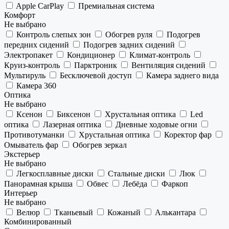
Apple CarPlay
Премиальная система
Комфорт
Не выбрано
Контроль слепых зон
Обогрев руля
Подогрев
передних сидений
Подогрев задних сидений
Электропакет
Кондиционер
Климат-контроль
Круиз-контроль
Парктроник
Вентиляция сидений
Мультируль
Бесключевой доступ
Камера заднего вида
Камера 360
Оптика
Не выбрано
Ксенон
Биксенон
Хрустальная оптика
Led
оптика
Лазерная оптика
Дневные ходовые огни
Противотуманки
Хрустальная оптика
Коректор фар
Омыватель фар
Обогрев зеркал
Экстерьер
Не выбрано
Легкосплавные диски
Стальные диски
Люк
Панорамная крыша
Обвес
Лебёда
Фаркоп
Интерьер
Не выбрано
Велюр
Тканьевый
Кожаный
Алькантара
Комбинированный