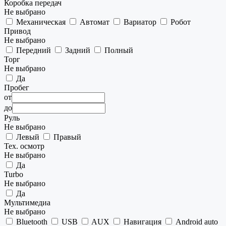
Коробка передач
Не выбрано
Механическая
Автомат
Вариатор
Робот
Привод
Не выбрано
Передний
Задний
Полный
Торг
Не выбрано
Да
Пробег
от
до
Руль
Не выбрано
Левый
Правый
Тех. осмотр
Не выбрано
Да
Turbo
Не выбрано
Да
Мультимедиа
Не выбрано
Bluetooth
USB
AUX
Навигация
Android auto