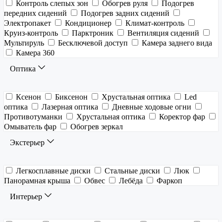
Контроль слепых зон
Обогрев руля
Подогрев
передних сидений
Подогрев задних сидений
Электропакет
Кондиционер
Климат-контроль
Круиз-контроль
Парктроник
Вентиляция сидений
Мультируль
Бесключевой доступ
Камера заднего вида
Камера 360
Оптика
Ксенон
Биксенон
Хрустальная оптика
Led
оптика
Лазерная оптика
Дневные ходовые огни
Противотуманки
Хрустальная оптика
Коректор фар
Омыватель фар
Обогрев зеркал
Экстерьер
Легкосплавные диски
Стальные диски
Люк
Панорамная крыша
Обвес
Лебёда
Фаркоп
Интерьер