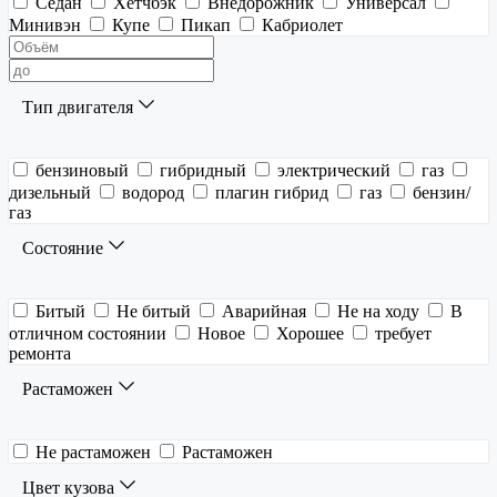
Седан
Хетчбэк
Внедорожник
Универсал
Минивэн
Купе
Пикап
Кабриолет
Тип двигателя
бензиновый
гибридный
электрический
газ
дизельный
водород
плагин гибрид
газ
бензин/
газ
Состояние
Битый
Не битый
Аварийная
Не на ходу
В
отличном состоянии
Новое
Хорошее
требует
ремонта
Растаможен
Не растаможен
Растаможен
Цвет кузова