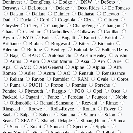
Doninvest
DongFeng
Dodge
DKW
DeSoto
Derways
DeLorean
Delage
Deco Rides
De Tomaso
Datsun
Dallara
Daimler
Daihatsu
Daewoo
Dadi
Dacia
Cord
Coggiola
Cizeta
Citroen
Chrysler
Chery
Changhe
ChangFeng
Changan
Chana
Caterham
Carbodies
Callaway
Cadillac
Byvin
BYD
Buick
Bugatti
Bufori
Bristol
Brilliance
Brabus
Borgward
Bitter
Bio auto
Bilenkin
Bertone
Bentley
Batmobile
Baltijas Dzips
Bajaj
BAIC
Autobianchi
Austin Healey
Austin
Aurus
Audi
Aston Martin
Asia
Aro
Ariel
Apal
AMC
AM General
Alpine
Alpina
Alfa
Romeo
Adler
Acura
AC
Renault
Renaissance
Reliant
Ravon
Rambler
RAM
Qvale
Qoros
Puma
PUCH
Proton
Premier
Porsche
Pontiac
Plymouth
Piaggio
PGO
Opel
Osca
Packard
Pagani
Panoz
Perodua
Peugeot
Noble
Oldsmobile
Renault Samsung
Rezvani
Rimac
Rinspeed
Roewe
Rolls-Royce
Ronart
Rover
Saab
Saipa
Saleen
Santana
Saturn
Scion
Sears
SEAT
Shanghai Maple
ShuangHuan
Simca
Skoda
Smart
Soueast
Spectre
Spyker
SsangYong
Steyr
Studebaker
Suzuki
Talbot