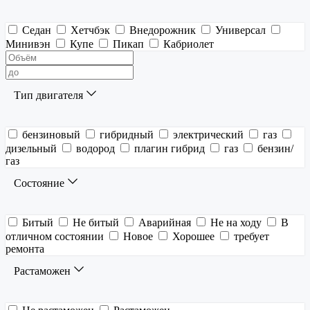
Седан
Хетчбэк
Внедорожник
Универсал
Минивэн
Купе
Пикап
Кабриолет
Тип двигателя
бензиновый
гибридный
электрический
газ
дизельный
водород
плагин гибрид
газ
бензин/
газ
Состояние
Битый
Не битый
Аварийная
Не на ходу
В
отличном состоянии
Новое
Хорошее
требует
ремонта
Растаможен