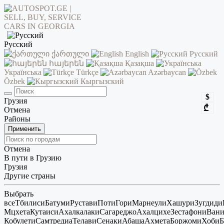
Русский
ქართული
English
Русский
հայերեն
Қазақша
Українська
Türkçe
Azərbaycan
Özbek
Кыргызский
$
Грузия
₾
Отмена
Районы
Применить
Отмена
В пути в Грузию
Грузия
Другие страны
Выбрать
все
Тбилиси
Батуми
Рустави
Поти
Гори
Марнеули
Хашури
Зугдиди
Мцхета
Кутаиси
Ахалкалаки
Сагареджо
Ахалцихе
Зестафони
Ван
Кобулети
Самтредиа
Телави
Сенаки
Абаша
Ахмета
Боржоми
Хоби
Б