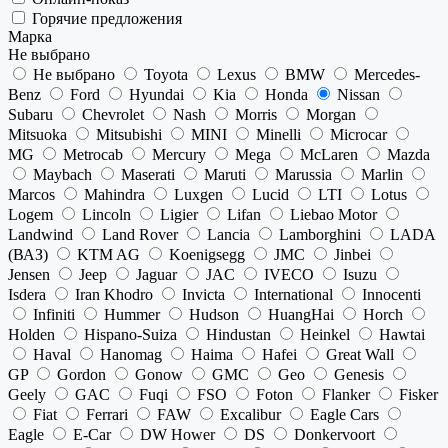
Горячие предложения
Марка
Не выбрано
Не выбрано
Toyota
Lexus
BMW
Mercedes-
Benz
Ford
Hyundai
Kia
Honda
Nissan
Subaru
Chevrolet
Nash
Morris
Morgan
Mitsuoka
Mitsubishi
MINI
Minelli
Microcar
MG
Metrocab
Mercury
Mega
McLaren
Mazda
Maybach
Maserati
Maruti
Marussia
Marlin
Marcos
Mahindra
Luxgen
Lucid
LTI
Lotus
Logem
Lincoln
Ligier
Lifan
Liebao Motor
Landwind
Land Rover
Lancia
Lamborghini
LADA
(ВАЗ)
KTM AG
Koenigsegg
JMC
Jinbei
Jensen
Jeep
Jaguar
JAC
IVECO
Isuzu
Isdera
Iran Khodro
Invicta
International
Innocenti
Infiniti
Hummer
Hudson
HuangHai
Horch
Holden
Hispano-Suiza
Hindustan
Heinkel
Hawtai
Haval
Hanomag
Haima
Hafei
Great Wall
GP
Gordon
Gonow
GMC
Geo
Genesis
Geely
GAC
Fuqi
FSO
Foton
Flanker
Fisker
Fiat
Ferrari
FAW
Excalibur
Eagle Cars
Eagle
E-Car
DW Hower
DS
Donkervoort