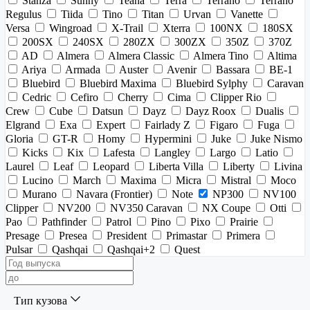
Stanza
Sunny
Teana
Terra
Terrano
Terrano
Regulus
Tiida
Tino
Titan
Urvan
Vanette
Versa
Wingroad
X-Trail
Xterra
100NX
180SX
200SX
240SX
280ZX
300ZX
350Z
370Z
AD
Almera
Almera Classic
Almera Tino
Altima
Ariya
Armada
Auster
Avenir
Bassara
BE-1
Bluebird
Bluebird Maxima
Bluebird Sylphy
Caravan
Cedric
Cefiro
Cherry
Cima
Clipper Rio
Crew
Cube
Datsun
Dayz
Dayz Roox
Dualis
Elgrand
Exa
Expert
Fairlady Z
Figaro
Fuga
Gloria
GT-R
Homy
Hypermini
Juke
Juke Nismo
Kicks
Kix
Lafesta
Langley
Largo
Latio
Laurel
Leaf
Leopard
Liberta Villa
Liberty
Livina
Lucino
March
Maxima
Micra
Mistral
Moco
Murano
Navara (Frontier)
Note
NP300
NV100
Clipper
NV200
NV350 Caravan
NX Coupe
Otti
Pao
Pathfinder
Patrol
Pino
Pixo
Prairie
Presage
Presea
President
Primastar
Primera
Pulsar
Qashqai
Qashqai+2
Quest
Тип кузова