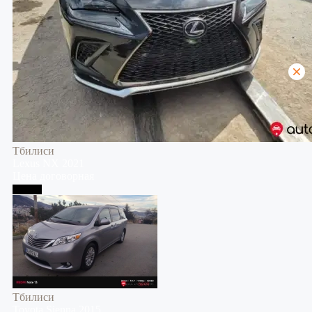
Тбилиси
Lexus
NX
2021
Цена договорная
Тбилиси
Тбилиси
Toyota
Sienna
2015