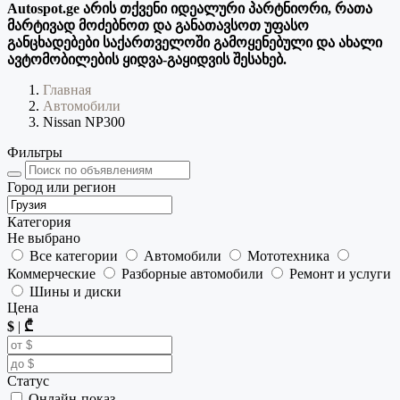
Autospot.ge არის თქვენი იდეალური პარტნიორი, რათა
მარტივად მოძებნოთ და განათავსოთ უფასო
განცხადებები საქართველოში გამოყენებული და ახალი
ავტომობილების ყიდვა-გაყიდვის შესახებ.
Главная
Автомобили
Nissan NP300
Фильтры
Город или регион
Категория
Не выбрано
Все категории
Автомобили
Мототехника
Коммерческие
Разборные автомобили
Ремонт и услуги
Шины и диски
Цена
$
|
₾
Статус
Онлайн-показ