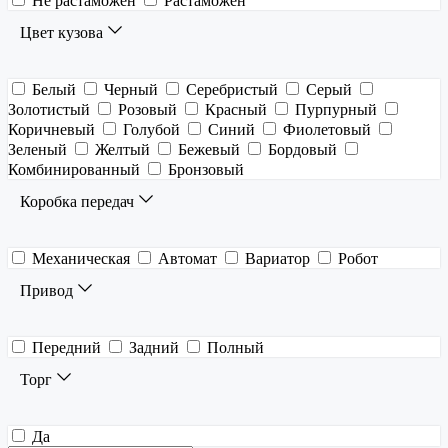
Не растаможен
Растаможен
Цвет кузова
Белый
Черный
Серебристый
Серый
Золотистый
Розовый
Красный
Пурпурный
Коричневый
Голубой
Синий
Фиолетовый
Зеленый
Желтый
Бежевый
Бордовый
Комбинированный
Бронзовый
Коробка передач
Механическая
Автомат
Вариатор
Робот
Привод
Передний
Задний
Полный
Торг
Да