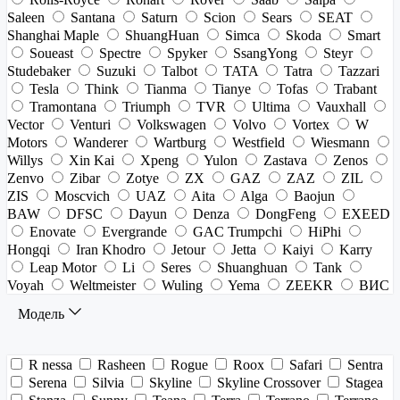
Saleen
Santana
Saturn
Scion
Sears
SEAT
Shanghai Maple
ShuangHuan
Simca
Skoda
Smart
Soueast
Spectre
Spyker
SsangYong
Steyr
Studebaker
Suzuki
Talbot
TATA
Tatra
Tazzari
Tesla
Think
Tianma
Tianye
Tofas
Trabant
Tramontana
Triumph
TVR
Ultima
Vauxhall
Vector
Venturi
Volkswagen
Volvo
Vortex
W
Motors
Wanderer
Wartburg
Westfield
Wiesmann
Willys
Xin Kai
Xpeng
Yulon
Zastava
Zenos
Zenvo
Zibar
Zotye
ZX
GAZ
ZAZ
ZIL
ZIS
Moscvich
UAZ
Aita
Alga
Baojun
BAW
DFSC
Dayun
Denza
DongFeng
EXEED
Enovate
Evergrande
GAC Trumpchi
HiPhi
Hongqi
Iran Khodro
Jetour
Jetta
Kaiyi
Karry
Leap Motor
Li
Seres
Shuanghuan
Tank
Voyah
Weltmeister
Wuling
Yema
ZEEKR
ВИС
Модель
R nessa
Rasheen
Rogue
Roox
Safari
Sentra
Serena
Silvia
Skyline
Skyline Crossover
Stagea