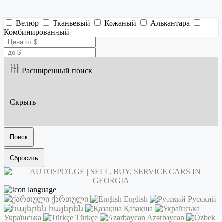
Велюр
Тканьевый
Кожаный
Алькантара
Комбинированный
Расширенный поиск
Скрыть
Поиск
Сбросить
ქართული
English
Русский
հայերեն
Қазақша
Українська
Türkçe
Azərbaycan