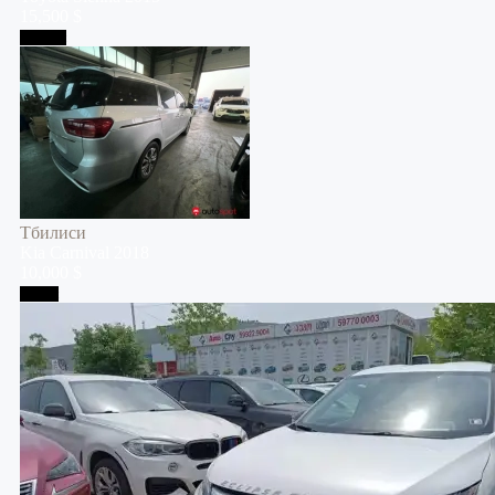
15,500 $
Тбилиси
Тбилиси
Kia
Carnival
2018
10,000 $
Телави