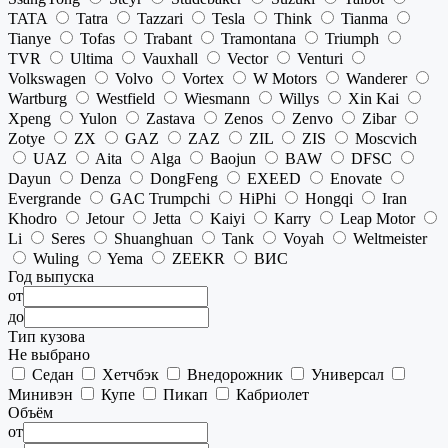
TATA
Tatra
Tazzari
Tesla
Think
Tianma
Tianye
Tofas
Trabant
Tramontana
Triumph
TVR
Ultima
Vauxhall
Vector
Venturi
Volkswagen
Volvo
Vortex
W Motors
Wanderer
Wartburg
Westfield
Wiesmann
Willys
Xin Kai
Xpeng
Yulon
Zastava
Zenos
Zenvo
Zibar
Zotye
ZX
GAZ
ZAZ
ZIL
ZIS
Moscvich
UAZ
Aita
Alga
Baojun
BAW
DFSC
Dayun
Denza
DongFeng
EXEED
Enovate
Evergrande
GAC Trumpchi
HiPhi
Hongqi
Iran
Khodro
Jetour
Jetta
Kaiyi
Karry
Leap Motor
Li
Seres
Shuanghuan
Tank
Voyah
Weltmeister
Wuling
Yema
ZEEKR
ВИС
Год выпуска
от
до
Тип кузова
Не выбрано
Седан
Хетчбэк
Внедорожник
Универсал
Минивэн
Купе
Пикап
Кабриолет
Объём
от