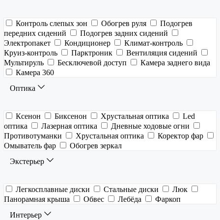
Контроль слепых зон
Обогрев руля
Подогрев
передних сидений
Подогрев задних сидений
Электропакет
Кондиционер
Климат-контроль
Круиз-контроль
Парктроник
Вентиляция сидений
Мультируль
Бесключевой доступ
Камера заднего вида
Камера 360
Оптика
Ксенон
Биксенон
Хрустальная оптика
Led
оптика
Лазерная оптика
Дневные ходовые огни
Противотуманки
Хрустальная оптика
Коректор фар
Омыватель фар
Обогрев зеркал
Экстерьер
Легкосплавные диски
Стальные диски
Люк
Панорамная крыша
Обвес
Лебёда
Фаркоп
Интерьер