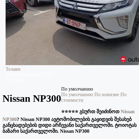
Телави
Mitsubishi
Eclipse
2019
17,530 $
По умолчанию
По умолчанию
По новизне
По
Nissan NP300
стоимости
⭐️⭐️⭐️⭐️⭐️ გსურთ შეიძინოთ
Nissan
NP300
? Nissan NP300 ავტომობილების გაყიდვის შესახებ
განცხადებების დიდი არჩევანი საქართველოში. ტოიოტას
ბაზარი საქართველოში. Nissan NP300