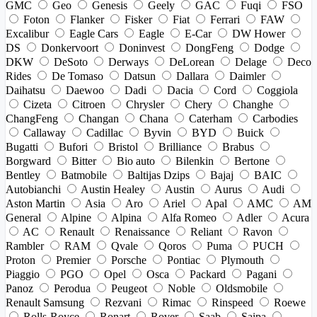
GMC
Geo
Genesis
Geely
GAC
Fuqi
FSO
Foton
Flanker
Fisker
Fiat
Ferrari
FAW
Excalibur
Eagle Cars
Eagle
E-Car
DW Hower
DS
Donkervoort
Doninvest
DongFeng
Dodge
DKW
DeSoto
Derways
DeLorean
Delage
Deco
Rides
De Tomaso
Datsun
Dallara
Daimler
Daihatsu
Daewoo
Dadi
Dacia
Cord
Coggiola
Cizeta
Citroen
Chrysler
Chery
Changhe
ChangFeng
Changan
Chana
Caterham
Carbodies
Callaway
Cadillac
Byvin
BYD
Buick
Bugatti
Bufori
Bristol
Brilliance
Brabus
Borgward
Bitter
Bio auto
Bilenkin
Bertone
Bentley
Batmobile
Baltijas Dzips
Bajaj
BAIC
Autobianchi
Austin Healey
Austin
Aurus
Audi
Aston Martin
Asia
Aro
Ariel
Apal
AMC
AM
General
Alpine
Alpina
Alfa Romeo
Adler
Acura
AC
Renault
Renaissance
Reliant
Ravon
Rambler
RAM
Qvale
Qoros
Puma
PUCH
Proton
Premier
Porsche
Pontiac
Plymouth
Piaggio
PGO
Opel
Osca
Packard
Pagani
Panoz
Perodua
Peugeot
Noble
Oldsmobile
Renault Samsung
Rezvani
Rimac
Rinspeed
Roewe
Rolls-Royce
Ronart
Rover
Saab
Saipa