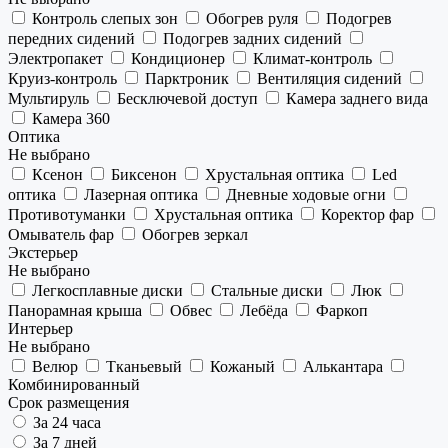
Контроль слепых зон
Обогрев руля
Подогрев
передних сидений
Подогрев задних сидений
Электропакет
Кондиционер
Климат-контроль
Круиз-контроль
Парктроник
Вентиляция сидений
Мультируль
Бесключевой доступ
Камера заднего вида
Камера 360
Оптика
Не выбрано
Ксенон
Биксенон
Хрустальная оптика
Led
оптика
Лазерная оптика
Дневные ходовые огни
Противотуманки
Хрустальная оптика
Коректор фар
Омыватель фар
Обогрев зеркал
Экстерьер
Не выбрано
Легкосплавные диски
Стальные диски
Люк
Панорамная крыша
Обвес
Лебёда
Фаркоп
Интерьер
Не выбрано
Велюр
Тканьевый
Кожаный
Алькантара
Комбинированный
Срок размещения
За 24 часа
За 7 дней