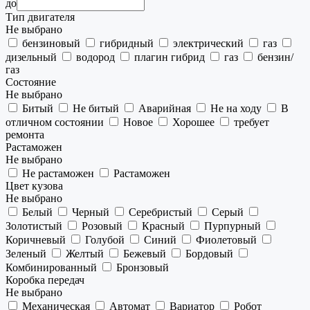
до
Тип двигателя
Не выбрано
бензиновый
гибридный
электрический
газ
дизельный
водород
плагин гибрид
газ
бензин/
газ
Состояние
Не выбрано
Битый
Не битый
Аварийная
Не на ходу
В
отличном состоянии
Новое
Хорошее
требует
ремонта
Растаможен
Не выбрано
Не растаможен
Растаможен
Цвет кузова
Не выбрано
Белый
Черный
Серебристый
Серый
Золотистый
Розовый
Красный
Пурпурный
Коричневый
Голубой
Синий
Фиолетовый
Зеленый
Желтый
Бежевый
Бордовый
Комбинированный
Бронзовый
Коробка передач
Не выбрано
Механическая
Автомат
Вариатор
Робот