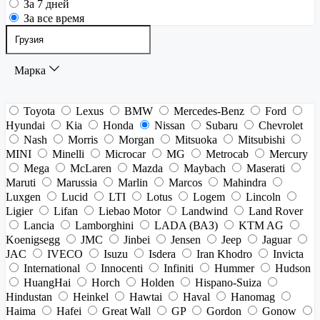
За 7 дней
За все время
Марка
Toyota
Lexus
BMW
Mercedes-Benz
Ford
Hyundai
Kia
Honda
Nissan
Subaru
Chevrolet
Nash
Morris
Morgan
Mitsuoka
Mitsubishi
MINI
Minelli
Microcar
MG
Metrocab
Mercury
Mega
McLaren
Mazda
Maybach
Maserati
Maruti
Marussia
Marlin
Marcos
Mahindra
Luxgen
Lucid
LTI
Lotus
Logem
Lincoln
Ligier
Lifan
Liebao Motor
Landwind
Land Rover
Lancia
Lamborghini
LADA (ВАЗ)
KTM AG
Koenigsegg
JMC
Jinbei
Jensen
Jeep
Jaguar
JAC
IVECO
Isuzu
Isdera
Iran Khodro
Invicta
International
Innocenti
Infiniti
Hummer
Hudson
HuangHai
Horch
Holden
Hispano-Suiza
Hindustan
Heinkel
Hawtai
Haval
Hanomag
Haima
Hafei
Great Wall
GP
Gordon
Gonow