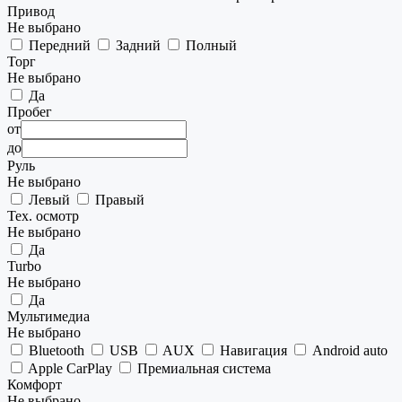
Привод
Не выбрано
Передний
Задний
Полный
Торг
Не выбрано
Да
Пробег
от
до
Руль
Не выбрано
Левый
Правый
Тех. осмотр
Не выбрано
Да
Turbo
Не выбрано
Да
Мультимедиа
Не выбрано
Bluetooth
USB
AUX
Навигация
Android auto
Apple CarPlay
Премиальная система
Комфорт
Не выбрано