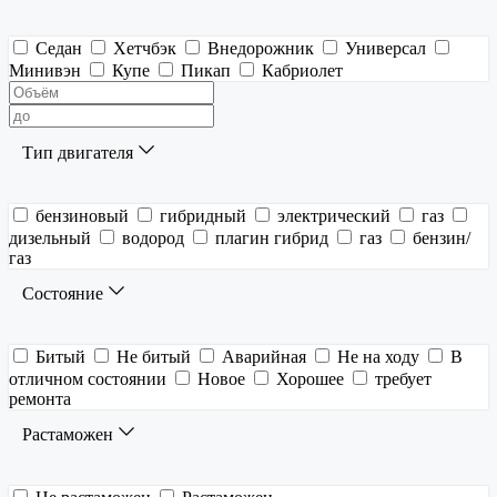
Седан
Хетчбэк
Внедорожник
Универсал
Минивэн
Купе
Пикап
Кабриолет
Тип двигателя
бензиновый
гибридный
электрический
газ
дизельный
водород
плагин гибрид
газ
бензин/
газ
Состояние
Битый
Не битый
Аварийная
Не на ходу
В
отличном состоянии
Новое
Хорошее
требует
ремонта
Растаможен