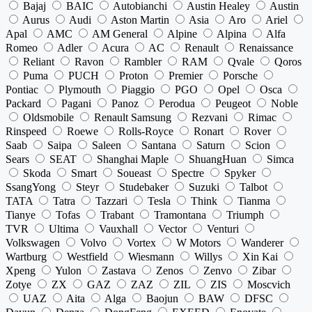
Bajaj
BAIC
Autobianchi
Austin Healey
Austin
Aurus
Audi
Aston Martin
Asia
Aro
Ariel
Apal
AMC
AM General
Alpine
Alpina
Alfa
Romeo
Adler
Acura
AC
Renault
Renaissance
Reliant
Ravon
Rambler
RAM
Qvale
Qoros
Puma
PUCH
Proton
Premier
Porsche
Pontiac
Plymouth
Piaggio
PGO
Opel
Osca
Packard
Pagani
Panoz
Perodua
Peugeot
Noble
Oldsmobile
Renault Samsung
Rezvani
Rimac
Rinspeed
Roewe
Rolls-Royce
Ronart
Rover
Saab
Saipa
Saleen
Santana
Saturn
Scion
Sears
SEAT
Shanghai Maple
ShuangHuan
Simca
Skoda
Smart
Soueast
Spectre
Spyker
SsangYong
Steyr
Studebaker
Suzuki
Talbot
TATA
Tatra
Tazzari
Tesla
Think
Tianma
Tianye
Tofas
Trabant
Tramontana
Triumph
TVR
Ultima
Vauxhall
Vector
Venturi
Volkswagen
Volvo
Vortex
W Motors
Wanderer
Wartburg
Westfield
Wiesmann
Willys
Xin Kai
Xpeng
Yulon
Zastava
Zenos
Zenvo
Zibar
Zotye
ZX
GAZ
ZAZ
ZIL
ZIS
Moscvich
UAZ
Aita
Alga
Baojun
BAW
DFSC