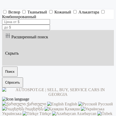
Велюр
Тканьевый
Кожаный
Алькантара
Комбинированный
Расширенный поиск
Скрыть
Поиск
Сбросить
ქართული
English
Русский
հայերեն
Қазақша
Українська
Türkçe
Azərbaycan