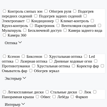
Контроль слепых зон
Обогрев руля
Подогрев
передних сидений
Подогрев задних сидений
Электропакет
Кондиционер
Климат-контроль
Круиз-контроль
Парктроник
Вентиляция сидений
Мультируль
Бесключевой доступ
Камера заднего вида
Камера 360
Оптика
Ксенон
Биксенон
Хрустальная оптика
Led
оптика
Лазерная оптика
Дневные ходовые огни
Противотуманки
Хрустальная оптика
Коректор фар
Омыватель фар
Обогрев зеркал
Экстерьер
Легкосплавные диски
Стальные диски
Люк
Панорамная крыша
Обвес
Лебёда
Фаркоп
Интерьер