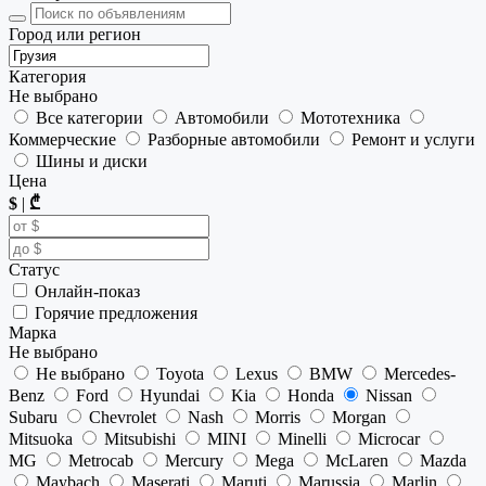
Город или регион
Категория
Не выбрано
Все категории
Автомобили
Мототехника
Коммерческие
Разборные автомобили
Ремонт и услуги
Шины и диски
Цена
$
|
₾
Статус
Онлайн-показ
Горячие предложения
Марка
Не выбрано
Не выбрано
Toyota
Lexus
BMW
Mercedes-
Benz
Ford
Hyundai
Kia
Honda
Nissan
Subaru
Chevrolet
Nash
Morris
Morgan
Mitsuoka
Mitsubishi
MINI
Minelli
Microcar
MG
Metrocab
Mercury
Mega
McLaren
Mazda
Maybach
Maserati
Maruti
Marussia
Marlin