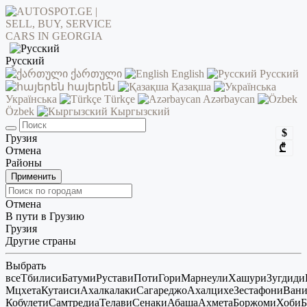
Русский
ქართული
English
Русский
հայերեն
Қазақша
Українська
Türkçe
Azərbaycan
Özbek
Кыргызский
$
Грузия
₾
Отмена
Районы
Применить
Отмена
В пути в Грузию
Грузия
Другие страны
Выбрать
все
Тбилиси
Батуми
Рустави
Поти
Гори
Марнеули
Хашури
Зугдиди
Мцхета
Кутаиси
Ахалкалаки
Сагареджо
Ахалцихе
Зестафони
Ван
Кобулети
Самтредиа
Телави
Сенаки
Абаша
Ахмета
Боржоми
Хоби
Б