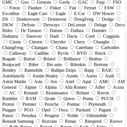
GMC
Geo
Genesis
Geely
GAC
Fuqi
FSO
Foton
Flanker
Fisker
Fiat
Ferrari
FAW
Excalibur
Eagle Cars
Eagle
E-Car
DW Hower
DS
Donkervoort
Doninvest
DongFeng
Dodge
DKW
DeSoto
Derways
DeLorean
Delage
Deco
Rides
De Tomaso
Datsun
Dallara
Daimler
Daihatsu
Daewoo
Dadi
Dacia
Cord
Coggiola
Cizeta
Citroen
Chrysler
Chery
Changhe
ChangFeng
Changan
Chana
Caterham
Carbodies
Callaway
Cadillac
Byvin
BYD
Buick
Bugatti
Bufori
Bristol
Brilliance
Brabus
Borgward
Bitter
Bio auto
Bilenkin
Bertone
Bentley
Batmobile
Baltijas Dzips
Bajaj
BAIC
Autobianchi
Austin Healey
Austin
Aurus
Audi
Aston Martin
Asia
Aro
Ariel
Apal
AMC
AM
General
Alpine
Alpina
Alfa Romeo
Adler
Acura
AC
Renault
Renaissance
Reliant
Ravon
Rambler
RAM
Qvale
Qoros
Puma
PUCH
Proton
Premier
Porsche
Pontiac
Plymouth
Piaggio
PGO
Opel
Osca
Packard
Pagani
Panoz
Perodua
Peugeot
Noble
Oldsmobile
Renault Samsung
Rezvani
Rimac
Rinspeed
Roewe
Rolls-Royce
Ronart
Rover
Saab
Saipa