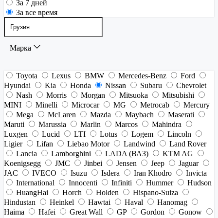
За 7 дней
За все время
Марка
Toyota
Lexus
BMW
Mercedes-Benz
Ford
Hyundai
Kia
Honda
Nissan
Subaru
Chevrolet
Nash
Morris
Morgan
Mitsuoka
Mitsubishi
MINI
Minelli
Microcar
MG
Metrocab
Mercury
Mega
McLaren
Mazda
Maybach
Maserati
Maruti
Marussia
Marlin
Marcos
Mahindra
Luxgen
Lucid
LTI
Lotus
Logem
Lincoln
Ligier
Lifan
Liebao Motor
Landwind
Land Rover
Lancia
Lamborghini
LADA (ВАЗ)
KTM AG
Koenigsegg
JMC
Jinbei
Jensen
Jeep
Jaguar
JAC
IVECO
Isuzu
Isdera
Iran Khodro
Invicta
International
Innocenti
Infiniti
Hummer
Hudson
HuangHai
Horch
Holden
Hispano-Suiza
Hindustan
Heinkel
Hawtai
Haval
Hanomag
Haima
Hafei
Great Wall
GP
Gordon
Gonow