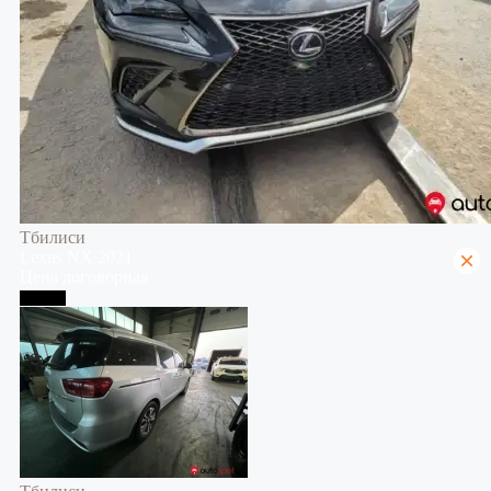
Тбилиси
Lexus
NX
2021
Цена договорная
Тбилиси