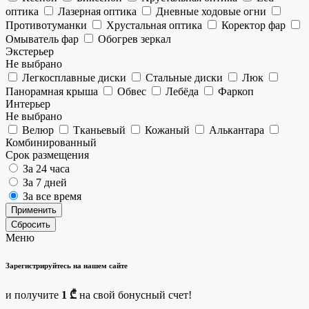
оптика
Лазерная оптика
Дневные ходовые огни
Противотуманки
Хрустальная оптика
Коректор фар
Омыватель фар
Обогрев зеркал
Экстерьер
Не выбрано
Легкосплавные диски
Стальные диски
Люк
Панорамная крыша
Обвес
Лебёда
Фаркоп
Интерьер
Не выбрано
Велюр
Тканьевый
Кожаный
Алькантара
Комбинированный
Срок размещения
За 24 часа
За 7 дней
За все время
Применить
Сбросить
Меню
Зарегистрируйтесь на нашем сайте
и получите
1 ₾
на свой бонусный счет!