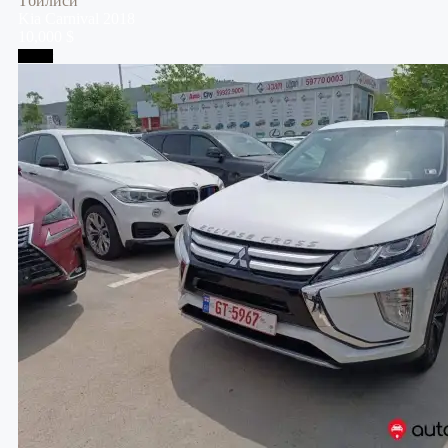
Тбилиси
Kia
Carnival
2018
10,000 $
Телави