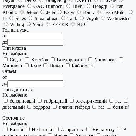
Dayun
Denza
DongFeng
EXEED
Enovate
Evergrande
GAC Trumpchi
HiPhi
Hongqi
Iran
Khodro
Jetour
Jetta
Kaiyi
Karry
Leap Motor
Li
Seres
Shuanghuan
Tank
Voyah
Weltmeister
Wuling
Yema
ZEEKR
ВИС
Год выпуска
от
до
Тип кузова
Не выбрано
Седан
Хетчбэк
Внедорожник
Универсал
Минивэн
Купе
Пикап
Кабриолет
Объём
от
до
Тип двигателя
Не выбрано
бензиновый
гибридный
электрический
газ
дизельный
водород
плагин гибрид
газ
бензин/
газ
Состояние
Не выбрано
Битый
Не битый
Аварийная
Не на ходу
В
отличном состоянии
Новое
Хорошее
требует