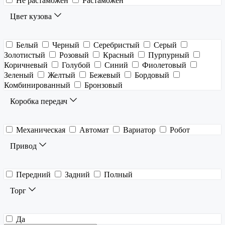
Не растаможен
Растаможен
Цвет кузова
Белый
Черный
Серебристый
Серый
Золотистый
Розовый
Красный
Пурпурный
Коричневый
Голубой
Синий
Фиолетовый
Зеленый
Желтый
Бежевый
Бордовый
Комбинированный
Бронзовый
Коробка передач
Механическая
Автомат
Вариатор
Робот
Привод
Передний
Задний
Полный
Торг
Да