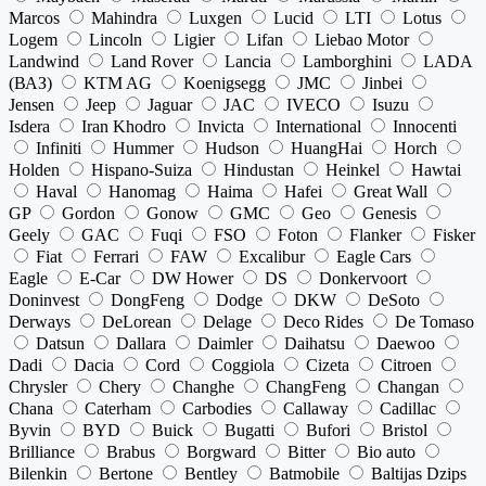
Marcos
Mahindra
Luxgen
Lucid
LTI
Lotus
Logem
Lincoln
Ligier
Lifan
Liebao Motor
Landwind
Land Rover
Lancia
Lamborghini
LADA
(ВАЗ)
KTM AG
Koenigsegg
JMC
Jinbei
Jensen
Jeep
Jaguar
JAC
IVECO
Isuzu
Isdera
Iran Khodro
Invicta
International
Innocenti
Infiniti
Hummer
Hudson
HuangHai
Horch
Holden
Hispano-Suiza
Hindustan
Heinkel
Hawtai
Haval
Hanomag
Haima
Hafei
Great Wall
GP
Gordon
Gonow
GMC
Geo
Genesis
Geely
GAC
Fuqi
FSO
Foton
Flanker
Fisker
Fiat
Ferrari
FAW
Excalibur
Eagle Cars
Eagle
E-Car
DW Hower
DS
Donkervoort
Doninvest
DongFeng
Dodge
DKW
DeSoto
Derways
DeLorean
Delage
Deco Rides
De Tomaso
Datsun
Dallara
Daimler
Daihatsu
Daewoo
Dadi
Dacia
Cord
Coggiola
Cizeta
Citroen
Chrysler
Chery
Changhe
ChangFeng
Changan
Chana
Caterham
Carbodies
Callaway
Cadillac
Byvin
BYD
Buick
Bugatti
Bufori
Bristol
Brilliance
Brabus
Borgward
Bitter
Bio auto
Bilenkin
Bertone
Bentley
Batmobile
Baltijas Dzips