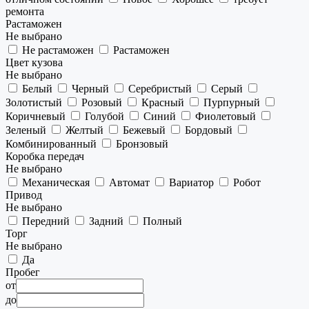
ремонта
Растаможен
Не выбрано
Не растаможен
Растаможен
Цвет кузова
Не выбрано
Белый
Черный
Серебристый
Серый
Золотистый
Розовый
Красный
Пурпурный
Коричневый
Голубой
Синий
Фиолетовый
Зеленый
Желтый
Бежевый
Бордовый
Комбинированный
Бронзовый
Коробка передач
Не выбрано
Механическая
Автомат
Вариатор
Робот
Привод
Не выбрано
Передний
Задний
Полный
Торг
Не выбрано
Да
Пробег
от
до