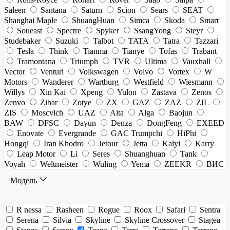
Saleen
Santana
Saturn
Scion
Sears
SEAT
Shanghai Maple
ShuangHuan
Simca
Skoda
Smart
Soueast
Spectre
Spyker
SsangYong
Steyr
Studebaker
Suzuki
Talbot
TATA
Tatra
Tazzari
Tesla
Think
Tianma
Tianye
Tofas
Trabant
Tramontana
Triumph
TVR
Ultima
Vauxhall
Vector
Venturi
Volkswagen
Volvo
Vortex
W
Motors
Wanderer
Wartburg
Westfield
Wiesmann
Willys
Xin Kai
Xpeng
Yulon
Zastava
Zenos
Zenvo
Zibar
Zotye
ZX
GAZ
ZAZ
ZIL
ZIS
Moscvich
UAZ
Aita
Alga
Baojun
BAW
DFSC
Dayun
Denza
DongFeng
EXEED
Enovate
Evergrande
GAC Trumpchi
HiPhi
Hongqi
Iran Khodro
Jetour
Jetta
Kaiyi
Karry
Leap Motor
Li
Seres
Shuanghuan
Tank
Voyah
Weltmeister
Wuling
Yema
ZEEKR
ВИС
Модель
R nessa
Rasheen
Rogue
Roox
Safari
Sentra
Serena
Silvia
Skyline
Skyline Crossover
Stagea