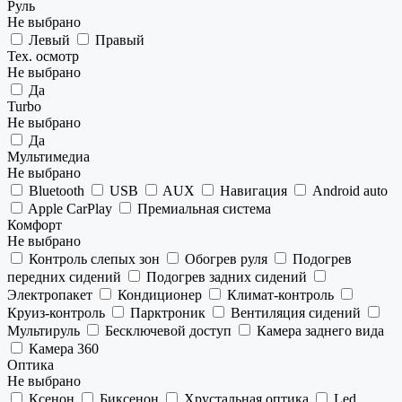
Руль
Не выбрано
Левый
Правый
Тех. осмотр
Не выбрано
Да
Turbo
Не выбрано
Да
Мультимедиа
Не выбрано
Bluetooth
USB
AUX
Навигация
Android auto
Apple CarPlay
Премиальная система
Комфорт
Не выбрано
Контроль слепых зон
Обогрев руля
Подогрев
передних сидений
Подогрев задних сидений
Электропакет
Кондиционер
Климат-контроль
Круиз-контроль
Парктроник
Вентиляция сидений
Мультируль
Бесключевой доступ
Камера заднего вида
Камера 360
Оптика
Не выбрано
Ксенон
Биксенон
Хрустальная оптика
Led