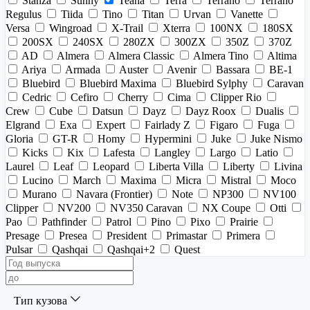
Stanza
Sunny
Teana
Terra
Terrano
Terrano
Regulus
Tiida
Tino
Titan
Urvan
Vanette
Versa
Wingroad
X-Trail
Xterra
100NX
180SX
200SX
240SX
280ZX
300ZX
350Z
370Z
AD
Almera
Almera Classic
Almera Tino
Altima
Ariya
Armada
Auster
Avenir
Bassara
BE-1
Bluebird
Bluebird Maxima
Bluebird Sylphy
Caravan
Cedric
Cefiro
Cherry
Cima
Clipper Rio
Crew
Cube
Datsun
Dayz
Dayz Roox
Dualis
Elgrand
Exa
Expert
Fairlady Z
Figaro
Fuga
Gloria
GT-R
Homy
Hypermini
Juke
Juke Nismo
Kicks
Kix
Lafesta
Langley
Largo
Latio
Laurel
Leaf
Leopard
Liberta Villa
Liberty
Livina
Lucino
March
Maxima
Micra
Mistral
Moco
Murano
Navara (Frontier)
Note
NP300
NV100
Clipper
NV200
NV350 Caravan
NX Coupe
Otti
Pao
Pathfinder
Patrol
Pino
Pixo
Prairie
Presage
Presea
President
Primastar
Primera
Pulsar
Qashqai
Qashqai+2
Quest
Тип кузова