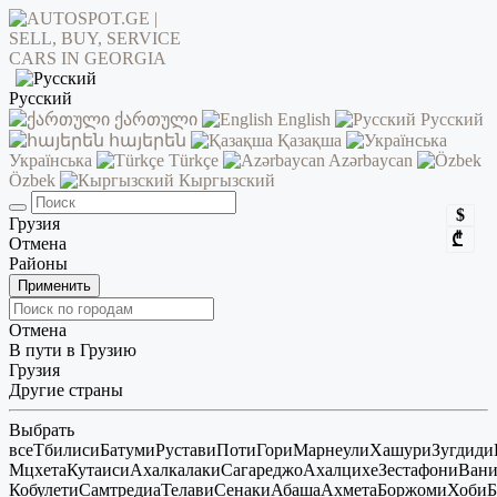
Русский
ქართული
English
Русский
հայերեն
Қазақша
Українська
Türkçe
Azərbaycan
Özbek
Кыргызский
$
Грузия
₾
Отмена
Районы
Применить
Отмена
В пути в Грузию
Грузия
Другие страны
Выбрать
все
Тбилиси
Батуми
Рустави
Поти
Гори
Марнеули
Хашури
Зугдиди
Мцхета
Кутаиси
Ахалкалаки
Сагареджо
Ахалцихе
Зестафони
Ван
Кобулети
Самтредиа
Телави
Сенаки
Абаша
Ахмета
Боржоми
Хоби
Б