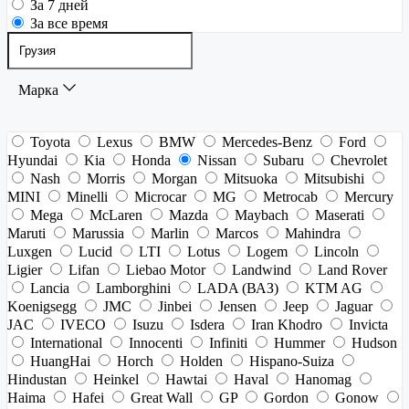
За 7 дней
За все время
Марка
Toyota
Lexus
BMW
Mercedes-Benz
Ford
Hyundai
Kia
Honda
Nissan
Subaru
Chevrolet
Nash
Morris
Morgan
Mitsuoka
Mitsubishi
MINI
Minelli
Microcar
MG
Metrocab
Mercury
Mega
McLaren
Mazda
Maybach
Maserati
Maruti
Marussia
Marlin
Marcos
Mahindra
Luxgen
Lucid
LTI
Lotus
Logem
Lincoln
Ligier
Lifan
Liebao Motor
Landwind
Land Rover
Lancia
Lamborghini
LADA (ВАЗ)
KTM AG
Koenigsegg
JMC
Jinbei
Jensen
Jeep
Jaguar
JAC
IVECO
Isuzu
Isdera
Iran Khodro
Invicta
International
Innocenti
Infiniti
Hummer
Hudson
HuangHai
Horch
Holden
Hispano-Suiza
Hindustan
Heinkel
Hawtai
Haval
Hanomag
Haima
Hafei
Great Wall
GP
Gordon
Gonow