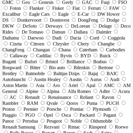
GMC
Geo
Genesis
Geely
GAC
Fuqi
FSO
Foton
Flanker
Fisker
Fiat
Ferrari
FAW
Excalibur
Eagle Cars
Eagle
E-Car
DW Hower
DS
Donkervoort
Doninvest
DongFeng
Dodge
DKW
DeSoto
Derways
DeLorean
Delage
Deco
Rides
De Tomaso
Datsun
Dallara
Daimler
Daihatsu
Daewoo
Dadi
Dacia
Cord
Coggiola
Cizeta
Citroen
Chrysler
Chery
Changhe
ChangFeng
Changan
Chana
Caterham
Carbodies
Callaway
Cadillac
Byvin
BYD
Buick
Bugatti
Bufori
Bristol
Brilliance
Brabus
Borgward
Bitter
Bio auto
Bilenkin
Bertone
Bentley
Batmobile
Baltijas Dzips
Bajaj
BAIC
Autobianchi
Austin Healey
Austin
Aurus
Audi
Aston Martin
Asia
Aro
Ariel
Apal
AMC
AM
General
Alpine
Alpina
Alfa Romeo
Adler
Acura
AC
Renault
Renaissance
Reliant
Ravon
Rambler
RAM
Qvale
Qoros
Puma
PUCH
Proton
Premier
Porsche
Pontiac
Plymouth
Piaggio
PGO
Opel
Osca
Packard
Pagani
Panoz
Perodua
Peugeot
Noble
Oldsmobile
Renault Samsung
Rezvani
Rimac
Rinspeed
Roewe
Rolls-Royce
Ronart
Rover
Saab
Saipa