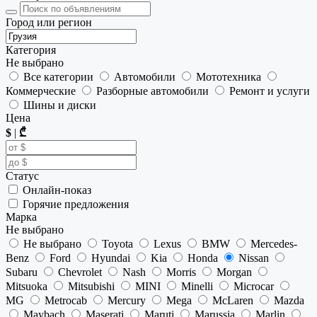
Город или регион
Категория
Не выбрано
Все категории
Автомобили
Мототехника
Коммерческие
Разборные автомобили
Ремонт и услуги
Шины и диски
Цена
$
|
₾
Статус
Онлайн-показ
Горячие предложения
Марка
Не выбрано
Не выбрано
Toyota
Lexus
BMW
Mercedes-
Benz
Ford
Hyundai
Kia
Honda
Nissan
Subaru
Chevrolet
Nash
Morris
Morgan
Mitsuoka
Mitsubishi
MINI
Minelli
Microcar
MG
Metrocab
Mercury
Mega
McLaren
Mazda
Maybach
Maserati
Maruti
Marussia
Marlin