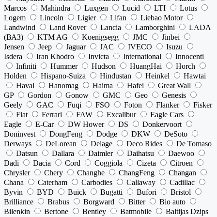
Marcos
Mahindra
Luxgen
Lucid
LTI
Lotus
Logem
Lincoln
Ligier
Lifan
Liebao Motor
Landwind
Land Rover
Lancia
Lamborghini
LADA
(ВАЗ)
KTM AG
Koenigsegg
JMC
Jinbei
Jensen
Jeep
Jaguar
JAC
IVECO
Isuzu
Isdera
Iran Khodro
Invicta
International
Innocenti
Infiniti
Hummer
Hudson
HuangHai
Horch
Holden
Hispano-Suiza
Hindustan
Heinkel
Hawtai
Haval
Hanomag
Haima
Hafei
Great Wall
GP
Gordon
Gonow
GMC
Geo
Genesis
Geely
GAC
Fuqi
FSO
Foton
Flanker
Fisker
Fiat
Ferrari
FAW
Excalibur
Eagle Cars
Eagle
E-Car
DW Hower
DS
Donkervoort
Doninvest
DongFeng
Dodge
DKW
DeSoto
Derways
DeLorean
Delage
Deco Rides
De Tomaso
Datsun
Dallara
Daimler
Daihatsu
Daewoo
Dadi
Dacia
Cord
Coggiola
Cizeta
Citroen
Chrysler
Chery
Changhe
ChangFeng
Changan
Chana
Caterham
Carbodies
Callaway
Cadillac
Byvin
BYD
Buick
Bugatti
Bufori
Bristol
Brilliance
Brabus
Borgward
Bitter
Bio auto
Bilenkin
Bertone
Bentley
Batmobile
Baltijas Dzips