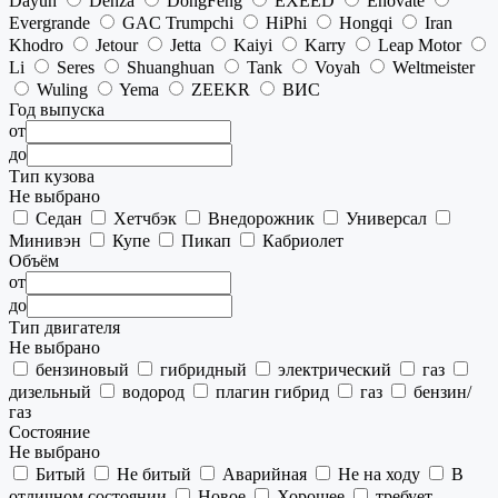
Dayun
Denza
DongFeng
EXEED
Enovate
Evergrande
GAC Trumpchi
HiPhi
Hongqi
Iran
Khodro
Jetour
Jetta
Kaiyi
Karry
Leap Motor
Li
Seres
Shuanghuan
Tank
Voyah
Weltmeister
Wuling
Yema
ZEEKR
ВИС
Год выпуска
от
до
Тип кузова
Не выбрано
Седан
Хетчбэк
Внедорожник
Универсал
Минивэн
Купе
Пикап
Кабриолет
Объём
от
до
Тип двигателя
Не выбрано
бензиновый
гибридный
электрический
газ
дизельный
водород
плагин гибрид
газ
бензин/
газ
Состояние
Не выбрано
Битый
Не битый
Аварийная
Не на ходу
В
отличном состоянии
Новое
Хорошее
требует