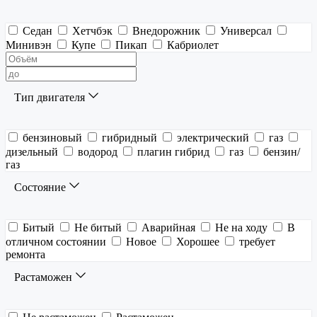
Седан
Хетчбэк
Внедорожник
Универсал
Минивэн
Купе
Пикап
Кабриолет
Тип двигателя
бензиновый
гибридный
электрический
газ
дизельный
водород
плагин гибрид
газ
бензин/
газ
Состояние
Битый
Не битый
Аварийная
Не на ходу
В
отличном состоянии
Новое
Хорошее
требует
ремонта
Растаможен