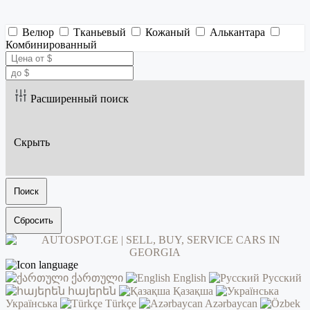
Велюр
Тканьевый
Кожаный
Алькантара
Комбинированный
Расширенный поиск
Скрыть
Поиск
Сбросить
ქართული
English
Русский
հայերեն
Қазақша
Українська
Türkçe
Azərbaycan