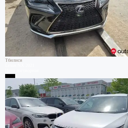
Тбилиси
Lexus
NX
2021
Цена договорная
Телави