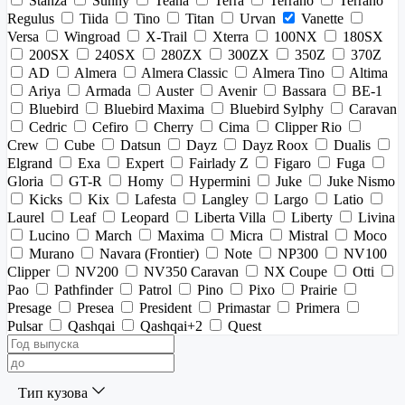
Stanza
Sunny
Teana
Terra
Terrano
Terrano
Regulus
Tiida
Tino
Titan
Urvan
Vanette
Versa
Wingroad
X-Trail
Xterra
100NX
180SX
200SX
240SX
280ZX
300ZX
350Z
370Z
AD
Almera
Almera Classic
Almera Tino
Altima
Ariya
Armada
Auster
Avenir
Bassara
BE-1
Bluebird
Bluebird Maxima
Bluebird Sylphy
Caravan
Cedric
Cefiro
Cherry
Cima
Clipper Rio
Crew
Cube
Datsun
Dayz
Dayz Roox
Dualis
Elgrand
Exa
Expert
Fairlady Z
Figaro
Fuga
Gloria
GT-R
Homy
Hypermini
Juke
Juke Nismo
Kicks
Kix
Lafesta
Langley
Largo
Latio
Laurel
Leaf
Leopard
Liberta Villa
Liberty
Livina
Lucino
March
Maxima
Micra
Mistral
Moco
Murano
Navara (Frontier)
Note
NP300
NV100
Clipper
NV200
NV350 Caravan
NX Coupe
Otti
Pao
Pathfinder
Patrol
Pino
Pixo
Prairie
Presage
Presea
President
Primastar
Primera
Pulsar
Qashqai
Qashqai+2
Quest
Тип кузова