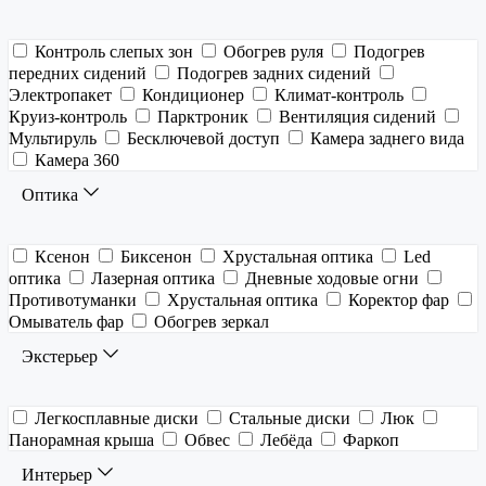
Контроль слепых зон
Обогрев руля
Подогрев
передних сидений
Подогрев задних сидений
Электропакет
Кондиционер
Климат-контроль
Круиз-контроль
Парктроник
Вентиляция сидений
Мультируль
Бесключевой доступ
Камера заднего вида
Камера 360
Оптика
Ксенон
Биксенон
Хрустальная оптика
Led
оптика
Лазерная оптика
Дневные ходовые огни
Противотуманки
Хрустальная оптика
Коректор фар
Омыватель фар
Обогрев зеркал
Экстерьер
Легкосплавные диски
Стальные диски
Люк
Панорамная крыша
Обвес
Лебёда
Фаркоп
Интерьер