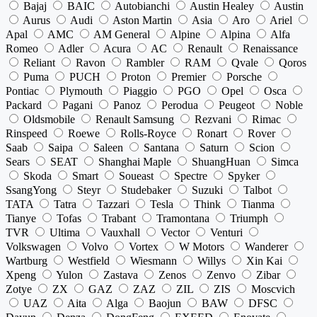
Bajaj
BAIC
Autobianchi
Austin Healey
Austin
Aurus
Audi
Aston Martin
Asia
Aro
Ariel
Apal
AMC
AM General
Alpine
Alpina
Alfa
Romeo
Adler
Acura
AC
Renault
Renaissance
Reliant
Ravon
Rambler
RAM
Qvale
Qoros
Puma
PUCH
Proton
Premier
Porsche
Pontiac
Plymouth
Piaggio
PGO
Opel
Osca
Packard
Pagani
Panoz
Perodua
Peugeot
Noble
Oldsmobile
Renault Samsung
Rezvani
Rimac
Rinspeed
Roewe
Rolls-Royce
Ronart
Rover
Saab
Saipa
Saleen
Santana
Saturn
Scion
Sears
SEAT
Shanghai Maple
ShuangHuan
Simca
Skoda
Smart
Soueast
Spectre
Spyker
SsangYong
Steyr
Studebaker
Suzuki
Talbot
TATA
Tatra
Tazzari
Tesla
Think
Tianma
Tianye
Tofas
Trabant
Tramontana
Triumph
TVR
Ultima
Vauxhall
Vector
Venturi
Volkswagen
Volvo
Vortex
W Motors
Wanderer
Wartburg
Westfield
Wiesmann
Willys
Xin Kai
Xpeng
Yulon
Zastava
Zenos
Zenvo
Zibar
Zotye
ZX
GAZ
ZAZ
ZIL
ZIS
Moscvich
UAZ
Aita
Alga
Baojun
BAW
DFSC