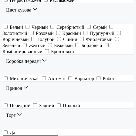
Не растаможен
Растаможен
Цвет кузова
Белый
Черный
Серебристый
Серый
Золотистый
Розовый
Красный
Пурпурный
Коричневый
Голубой
Синий
Фиолетовый
Зеленый
Желтый
Бежевый
Бордовый
Комбинированный
Бронзовый
Коробка передач
Механическая
Автомат
Вариатор
Робот
Привод
Передний
Задний
Полный
Торг
Да