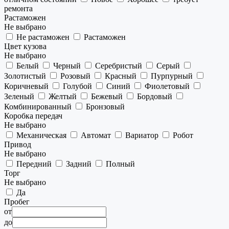
ремонта
Растаможен
Не выбрано
Не растаможен
Растаможен
Цвет кузова
Не выбрано
Белый
Черный
Серебристый
Серый
Золотистый
Розовый
Красный
Пурпурный
Коричневый
Голубой
Синий
Фиолетовый
Зеленый
Желтый
Бежевый
Бордовый
Комбинированный
Бронзовый
Коробка передач
Не выбрано
Механическая
Автомат
Вариатор
Робот
Привод
Не выбрано
Передний
Задний
Полный
Торг
Не выбрано
Да
Пробег
от
до