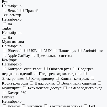
Руль
Не выбрано
Левый
Правый
Тех. осмотр
Не выбрано
Да
Turbo
Не выбрано
Да
Мультимедиа
Не выбрано
Bluetooth
USB
AUX
Навигация
Android auto
Apple CarPlay
Премиальная система
Комфорт
Не выбрано
Контроль слепых зон
Обогрев руля
Подогрев
передних сидений
Подогрев задних сидений
Электропакет
Кондиционер
Климат-контроль
Круиз-контроль
Парктроник
Вентиляция сидений
Мультируль
Бесключевой доступ
Камера заднего вида
Камера 360
Оптика
Не выбрано
Ксенон
Биксенон
Хрустальная оптика
Led