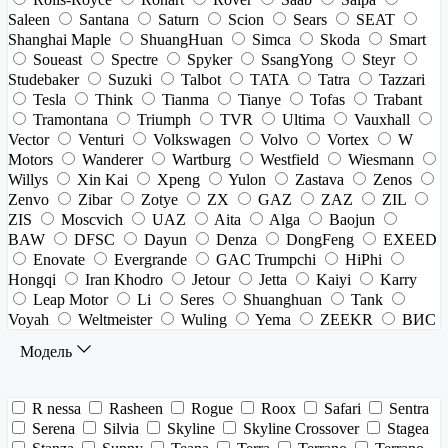
Saleen
Santana
Saturn
Scion
Sears
SEAT
Shanghai Maple
ShuangHuan
Simca
Skoda
Smart
Soueast
Spectre
Spyker
SsangYong
Steyr
Studebaker
Suzuki
Talbot
TATA
Tatra
Tazzari
Tesla
Think
Tianma
Tianye
Tofas
Trabant
Tramontana
Triumph
TVR
Ultima
Vauxhall
Vector
Venturi
Volkswagen
Volvo
Vortex
W
Motors
Wanderer
Wartburg
Westfield
Wiesmann
Willys
Xin Kai
Xpeng
Yulon
Zastava
Zenos
Zenvo
Zibar
Zotye
ZX
GAZ
ZAZ
ZIL
ZIS
Moscvich
UAZ
Aita
Alga
Baojun
BAW
DFSC
Dayun
Denza
DongFeng
EXEED
Enovate
Evergrande
GAC Trumpchi
HiPhi
Hongqi
Iran Khodro
Jetour
Jetta
Kaiyi
Karry
Leap Motor
Li
Seres
Shuanghuan
Tank
Voyah
Weltmeister
Wuling
Yema
ZEEKR
ВИС
Модель
R nessa
Rasheen
Rogue
Roox
Safari
Sentra
Serena
Silvia
Skyline
Skyline Crossover
Stagea