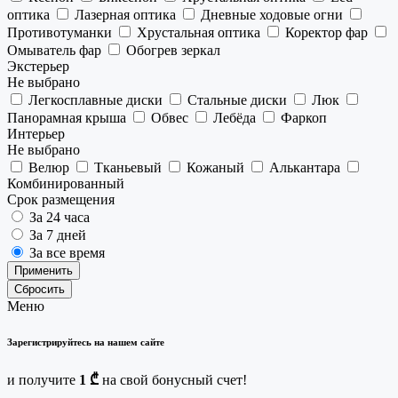
оптика
Лазерная оптика
Дневные ходовые огни
Противотуманки
Хрустальная оптика
Коректор фар
Омыватель фар
Обогрев зеркал
Экстерьер
Не выбрано
Легкосплавные диски
Стальные диски
Люк
Панорамная крыша
Обвес
Лебёда
Фаркоп
Интерьер
Не выбрано
Велюр
Тканьевый
Кожаный
Алькантара
Комбинированный
Срок размещения
За 24 часа
За 7 дней
За все время
Применить
Сбросить
Меню
Зарегистрируйтесь на нашем сайте
и получите
1 ₾
на свой бонусный счет!