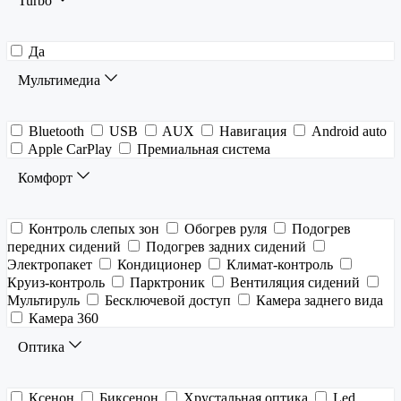
Turbo
Да
Мультимедиа
Bluetooth
USB
AUX
Навигация
Android auto
Apple CarPlay
Премиальная система
Комфорт
Контроль слепых зон
Обогрев руля
Подогрев
передних сидений
Подогрев задних сидений
Электропакет
Кондиционер
Климат-контроль
Круиз-контроль
Парктроник
Вентиляция сидений
Мультируль
Бесключевой доступ
Камера заднего вида
Камера 360
Оптика
Ксенон
Биксенон
Хрустальная оптика
Led