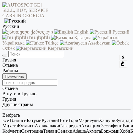
Русский
ქართული
English
Русский
հայերեն
Қазақша
Українська
Türkçe
Azərbaycan
Özbek
Кыргызский
$
Грузия
₾
Отмена
Районы
Применить
Отмена
В пути в Грузию
Грузия
Другие страны
Выбрать
все
Тбилиси
Батуми
Рустави
Поти
Гори
Марнеули
Хашури
Зугдиди
Мцхета
Кутаиси
Ахалкалаки
Сагареджо
Ахалцихе
Зестафони
Ван
Кобулети
Самтредиа
Телави
Сенаки
Абаша
Ахмета
Боржоми
Хоби
Б