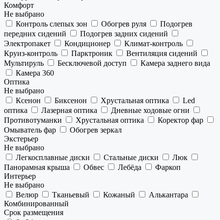
Комфорт
Не выбрано
Контроль слепых зон
Обогрев руля
Подогрев
передних сидений
Подогрев задних сидений
Электропакет
Кондиционер
Климат-контроль
Круиз-контроль
Парктроник
Вентиляция сидений
Мультируль
Бесключевой доступ
Камера заднего вида
Камера 360
Оптика
Не выбрано
Ксенон
Биксенон
Хрустальная оптика
Led
оптика
Лазерная оптика
Дневные ходовые огни
Противотуманки
Хрустальная оптика
Коректор фар
Омыватель фар
Обогрев зеркал
Экстерьер
Не выбрано
Легкосплавные диски
Стальные диски
Люк
Панорамная крыша
Обвес
Лебёда
Фаркоп
Интерьер
Не выбрано
Велюр
Тканьевый
Кожаный
Алькантара
Комбинированный
Срок размещения