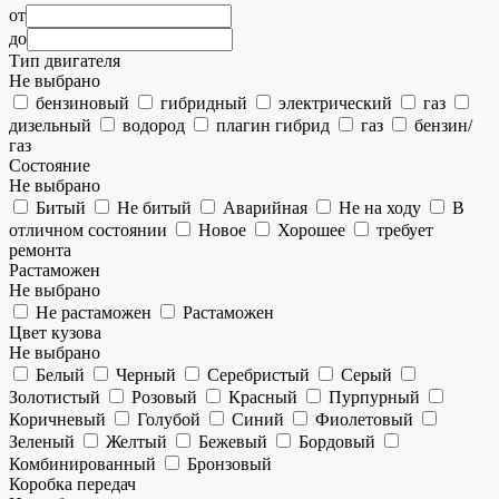
от
до
Тип двигателя
Не выбрано
бензиновый
гибридный
электрический
газ
дизельный
водород
плагин гибрид
газ
бензин/
газ
Состояние
Не выбрано
Битый
Не битый
Аварийная
Не на ходу
В
отличном состоянии
Новое
Хорошее
требует
ремонта
Растаможен
Не выбрано
Не растаможен
Растаможен
Цвет кузова
Не выбрано
Белый
Черный
Серебристый
Серый
Золотистый
Розовый
Красный
Пурпурный
Коричневый
Голубой
Синий
Фиолетовый
Зеленый
Желтый
Бежевый
Бордовый
Комбинированный
Бронзовый
Коробка передач