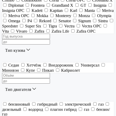
Combo
Commodore
Corsa
Corsa OPC
Crossland X
Diplomat
Frontera
Grandland X
GT
Insignia
Insignia OPC
Kadett
Kapitan
Karl
Manta
Meriva
Meriva OPC
Mokka
Monterey
Monza
Olympia
Omega
P4
Rekord
Senator
Signum
Sintra
Speedster
Super Six
Tigra
Vectra
Vectra OPC
Vita
Vivaro
Zafira
Zafira Life
Zafira OPC
Тип кузова
Седан
Хетчбэк
Внедорожник
Универсал
Минивэн
Купе
Пикап
Кабриолет
Тип двигателя
бензиновый
гибридный
электрический
газ
дизельный
водород
плагин гибрид
газ
бензин/
газ