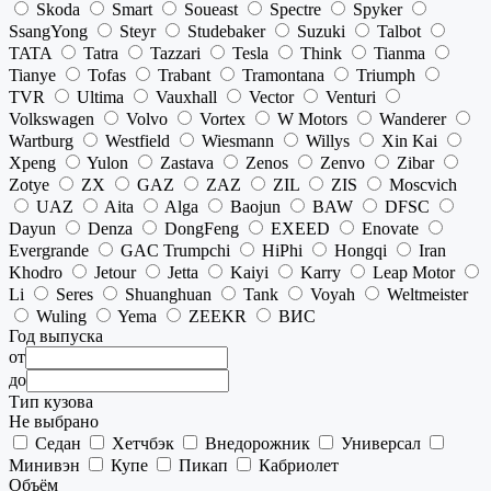
Skoda
Smart
Soueast
Spectre
Spyker
SsangYong
Steyr
Studebaker
Suzuki
Talbot
TATA
Tatra
Tazzari
Tesla
Think
Tianma
Tianye
Tofas
Trabant
Tramontana
Triumph
TVR
Ultima
Vauxhall
Vector
Venturi
Volkswagen
Volvo
Vortex
W Motors
Wanderer
Wartburg
Westfield
Wiesmann
Willys
Xin Kai
Xpeng
Yulon
Zastava
Zenos
Zenvo
Zibar
Zotye
ZX
GAZ
ZAZ
ZIL
ZIS
Moscvich
UAZ
Aita
Alga
Baojun
BAW
DFSC
Dayun
Denza
DongFeng
EXEED
Enovate
Evergrande
GAC Trumpchi
HiPhi
Hongqi
Iran
Khodro
Jetour
Jetta
Kaiyi
Karry
Leap Motor
Li
Seres
Shuanghuan
Tank
Voyah
Weltmeister
Wuling
Yema
ZEEKR
ВИС
Год выпуска
от
до
Тип кузова
Не выбрано
Седан
Хетчбэк
Внедорожник
Универсал
Минивэн
Купе
Пикап
Кабриолет
Объём