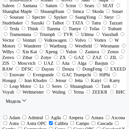
Saleen
Santana
Saturn
Scion
Sears
SEAT
Shanghai Maple
ShuangHuan
Simca
Skoda
Smart
Soueast
Spectre
Spyker
SsangYong
Steyr
Studebaker
Suzuki
Talbot
TATA
Tatra
Tazzari
Tesla
Think
Tianma
Tianye
Tofas
Trabant
Tramontana
Triumph
TVR
Ultima
Vauxhall
Vector
Venturi
Volkswagen
Volvo
Vortex
W
Motors
Wanderer
Wartburg
Westfield
Wiesmann
Willys
Xin Kai
Xpeng
Yulon
Zastava
Zenos
Zenvo
Zibar
Zotye
ZX
GAZ
ZAZ
ZIL
ZIS
Moscvich
UAZ
Aita
Alga
Baojun
BAW
DFSC
Dayun
Denza
DongFeng
EXEED
Enovate
Evergrande
GAC Trumpchi
HiPhi
Hongqi
Iran Khodro
Jetour
Jetta
Kaiyi
Karry
Leap Motor
Li
Seres
Shuanghuan
Tank
Voyah
Weltmeister
Wuling
Yema
ZEEKR
ВИС
Модель
Adam
Admiral
Agila
Ampera
Antara
Ascona
Astra
Astra OPC
Calibra
Campo
Cascada