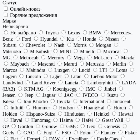
Статус
Онлайн-показ
Горячие предложения
Марка
Не выбрано
Не выбрано
Toyota
Lexus
BMW
Mercedes-
Benz
Ford
Hyundai
Kia
Honda
Nissan
Subaru
Chevrolet
Nash
Morris
Morgan
Mitsuoka
Mitsubishi
MINI
Minelli
Microcar
MG
Metrocab
Mercury
Mega
McLaren
Mazda
Maybach
Maserati
Maruti
Marussia
Marlin
Marcos
Mahindra
Luxgen
Lucid
LTI
Lotus
Logem
Lincoln
Ligier
Lifan
Liebao Motor
Landwind
Land Rover
Lancia
Lamborghini
LADA
(ВАЗ)
KTM AG
Koenigsegg
JMC
Jinbei
Jensen
Jeep
Jaguar
JAC
IVECO
Isuzu
Isdera
Iran Khodro
Invicta
International
Innocenti
Infiniti
Hummer
Hudson
HuangHai
Horch
Holden
Hispano-Suiza
Hindustan
Heinkel
Hawtai
Haval
Hanomag
Haima
Hafei
Great Wall
GP
Gordon
Gonow
GMC
Geo
Genesis
Geely
GAC
Fuqi
FSO
Foton
Flanker
Fisker
Fiat
Ferrari
FAW
Excalibur
Eagle Cars