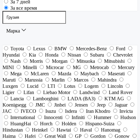
За 7 дней
За все время
Марка
Toyota
Lexus
BMW
Mercedes-Benz
Ford
Hyundai
Kia
Honda
Nissan
Subaru
Chevrolet
Nash
Morris
Morgan
Mitsuoka
Mitsubishi
MINI
Minelli
Microcar
MG
Metrocab
Mercury
Mega
McLaren
Mazda
Maybach
Maserati
Maruti
Marussia
Marlin
Marcos
Mahindra
Luxgen
Lucid
LTI
Lotus
Logem
Lincoln
Ligier
Lifan
Liebao Motor
Landwind
Land Rover
Lancia
Lamborghini
LADA (ВАЗ)
KTM AG
Koenigsegg
JMC
Jinbei
Jensen
Jeep
Jaguar
JAC
IVECO
Isuzu
Isdera
Iran Khodro
Invicta
International
Innocenti
Infiniti
Hummer
Hudson
HuangHai
Horch
Holden
Hispano-Suiza
Hindustan
Heinkel
Hawtai
Haval
Hanomag
Haima
Hafei
Great Wall
GP
Gordon
Gonow