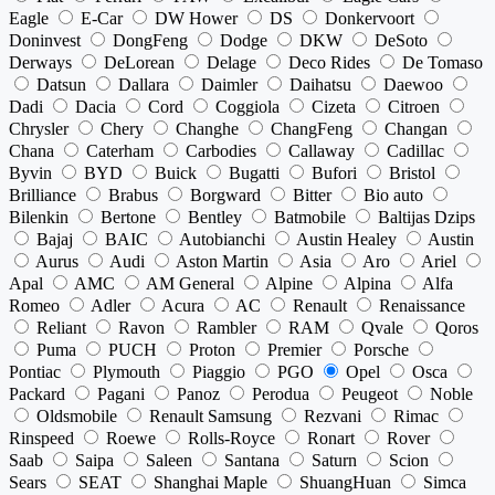
Eagle
E-Car
DW Hower
DS
Donkervoort
Doninvest
DongFeng
Dodge
DKW
DeSoto
Derways
DeLorean
Delage
Deco Rides
De Tomaso
Datsun
Dallara
Daimler
Daihatsu
Daewoo
Dadi
Dacia
Cord
Coggiola
Cizeta
Citroen
Chrysler
Chery
Changhe
ChangFeng
Changan
Chana
Caterham
Carbodies
Callaway
Cadillac
Byvin
BYD
Buick
Bugatti
Bufori
Bristol
Brilliance
Brabus
Borgward
Bitter
Bio auto
Bilenkin
Bertone
Bentley
Batmobile
Baltijas Dzips
Bajaj
BAIC
Autobianchi
Austin Healey
Austin
Aurus
Audi
Aston Martin
Asia
Aro
Ariel
Apal
AMC
AM General
Alpine
Alpina
Alfa
Romeo
Adler
Acura
AC
Renault
Renaissance
Reliant
Ravon
Rambler
RAM
Qvale
Qoros
Puma
PUCH
Proton
Premier
Porsche
Pontiac
Plymouth
Piaggio
PGO
Opel
Osca
Packard
Pagani
Panoz
Perodua
Peugeot
Noble
Oldsmobile
Renault Samsung
Rezvani
Rimac
Rinspeed
Roewe
Rolls-Royce
Ronart
Rover
Saab
Saipa
Saleen
Santana
Saturn
Scion
Sears
SEAT
Shanghai Maple
ShuangHuan
Simca