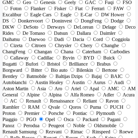
GMC
Geo
Genesis
Geely
GAC
Fuqi
FSO
Foton
Flanker
Fisker
Fiat
Ferrari
FAW
Excalibur
Eagle Cars
Eagle
E-Car
DW Hower
DS
Donkervoort
Doninvest
DongFeng
Dodge
DKW
DeSoto
Derways
DeLorean
Delage
Deco
Rides
De Tomaso
Datsun
Dallara
Daimler
Daihatsu
Daewoo
Dadi
Dacia
Cord
Coggiola
Cizeta
Citroen
Chrysler
Chery
Changhe
ChangFeng
Changan
Chana
Caterham
Carbodies
Callaway
Cadillac
Byvin
BYD
Buick
Bugatti
Bufori
Bristol
Brilliance
Brabus
Borgward
Bitter
Bio auto
Bilenkin
Bertone
Bentley
Batmobile
Baltijas Dzips
Bajaj
BAIC
Autobianchi
Austin Healey
Austin
Aurus
Audi
Aston Martin
Asia
Aro
Ariel
Apal
AMC
AM
General
Alpine
Alpina
Alfa Romeo
Adler
Acura
AC
Renault
Renaissance
Reliant
Ravon
Rambler
RAM
Qvale
Qoros
Puma
PUCH
Proton
Premier
Porsche
Pontiac
Plymouth
Piaggio
PGO
Opel
Osca
Packard
Pagani
Panoz
Perodua
Peugeot
Noble
Oldsmobile
Renault Samsung
Rezvani
Rimac
Rinspeed
Roewe
Rolls-Royce
Ronart
Rover
Saab
Saipa