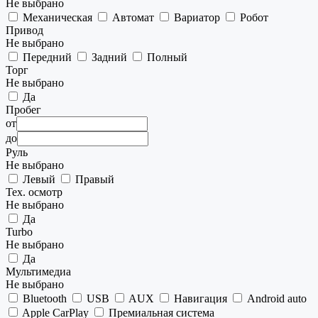
Не выбрано
Механическая
Автомат
Вариатор
Робот
Привод
Не выбрано
Передний
Задний
Полный
Торг
Не выбрано
Да
Пробег
от
до
Руль
Не выбрано
Левый
Правый
Тех. осмотр
Не выбрано
Да
Turbo
Не выбрано
Да
Мультимедиа
Не выбрано
Bluetooth
USB
AUX
Навигация
Android auto
Apple CarPlay
Премиальная система