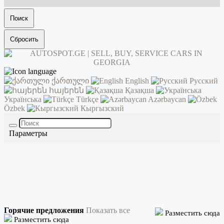
Поиск
Сбросить
ქართული
English
Русский
հայերեն
Қазақша
Українська
Türkçe
Azərbaycan
Özbek
Кыргызский
Параметры
Горячие предложения
Показать все
Разместить сюда
Разместить сюда