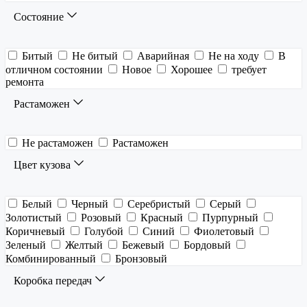
Состояние
Битый
Не битый
Аварийная
Не на ходу
В
отличном состоянии
Новое
Хорошее
требует
ремонта
Растаможен
Не растаможен
Растаможен
Цвет кузова
Белый
Черный
Серебристый
Серый
Золотистый
Розовый
Красный
Пурпурный
Коричневый
Голубой
Синий
Фиолетовый
Зеленый
Желтый
Бежевый
Бордовый
Комбинированный
Бронзовый
Коробка передач