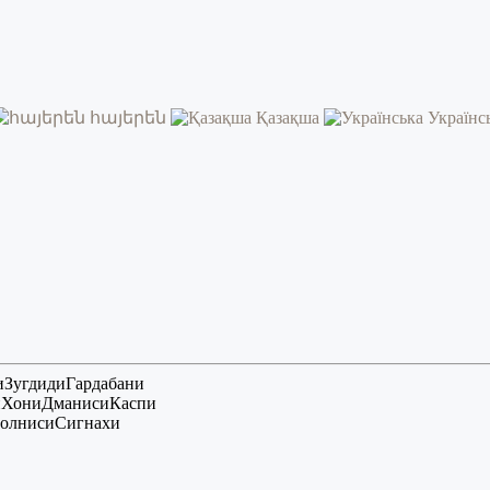
հայերեն
Қазақша
Українс
и
Зугдиди
Гардабани
и
Хони
Дманиси
Каспи
олниси
Сигнахи