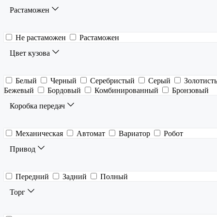
Растаможен
Не растаможен
Растаможен
Цвет кузова
Белый
Черный
Серебристый
Серый
Золотист
Бежевый
Бордовый
Комбинированный
Бронзовый
Коробка передач
Механическая
Автомат
Вариатор
Робот
Привод
Передний
Задний
Полный
Торг