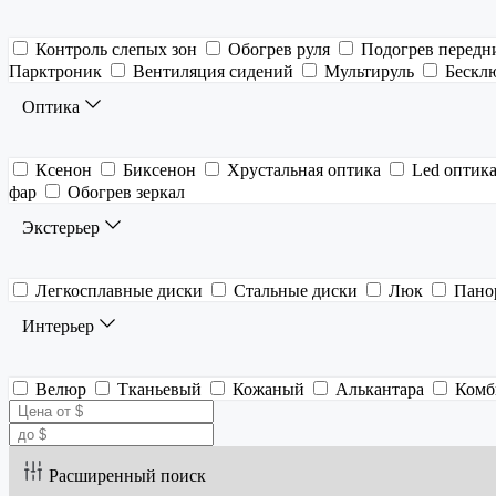
Контроль слепых зон
Обогрев руля
Подогрев передн
Парктроник
Вентиляция сидений
Мультируль
Бескл
Оптика
Ксенон
Биксенон
Хрустальная оптика
Led оптик
фар
Обогрев зеркал
Экстерьер
Легкосплавные диски
Стальные диски
Люк
Пано
Интерьер
Велюр
Тканьевый
Кожаный
Алькантара
Комб
Расширенный поиск