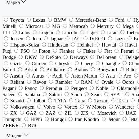
Марка
Toyota
Lexus
BMW
Mercedes-Benz
Ford
Hy
Minelli
Microcar
MG
Metrocab
Mercury
Mega
LTI
Lotus
Logem
Lincoln
Ligier
Lifan
Lieba
Jensen
Jeep
Jaguar
JAC
IVECO
Isuzu
Is
Hispano-Suiza
Hindustan
Heinkel
Hawtai
Haval
Fuqi
FSO
Foton
Flanker
Fisker
Fiat
Ferrari
Dodge
DKW
DeSoto
Derways
DeLorean
Delag
Cizeta
Citroen
Chrysler
Chery
Changhe
Chan
Bufori
Bristol
Brilliance
Brabus
Borgward
Bitter
Austin
Aurus
Audi
Aston Martin
Asia
Aro
Reliant
Ravon
Rambler
RAM
Qvale
Qoros
Pagani
Panoz
Perodua
Peugeot
Noble
Oldsmobil
Saleen
Santana
Saturn
Scion
Sears
SEAT
Sha
Suzuki
Talbot
TATA
Tatra
Tazzari
Tesla
Volkswagen
Volvo
Vortex
W Motors
Wanderer
ZX
GAZ
ZAZ
ZIL
ZIS
Moscvich
UAZ
Trumpchi
HiPhi
Hongqi
Iran Khodro
Jetour
Jetta
ZEEKR
ВИС
Модель