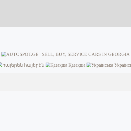
հայերեն
Қазақша
Українс