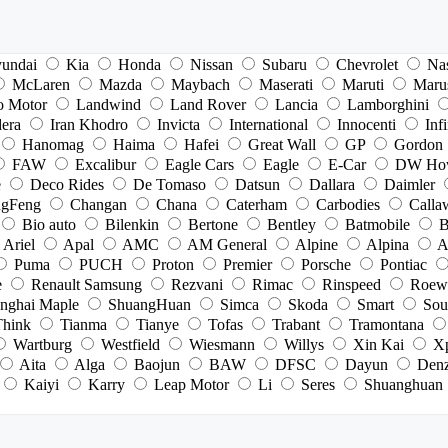
undai
Kia
Honda
Nissan
Subaru
Chevrolet
Na
McLaren
Mazda
Maybach
Maserati
Maruti
Maru
o Motor
Landwind
Land Rover
Lancia
Lamborghini
dera
Iran Khodro
Invicta
International
Innocenti
Infi
Hanomag
Haima
Hafei
Great Wall
GP
Gordon
FAW
Excalibur
Eagle Cars
Eagle
E-Car
DW Ho
e
Deco Rides
De Tomaso
Datsun
Dallara
Daimler
gFeng
Changan
Chana
Caterham
Carbodies
Calla
Bio auto
Bilenkin
Bertone
Bentley
Batmobile
B
Ariel
Apal
AMC
AM General
Alpine
Alpina
A
Puma
PUCH
Proton
Premier
Porsche
Pontiac
e
Renault Samsung
Rezvani
Rimac
Rinspeed
Roew
nghai Maple
ShuangHuan
Simca
Skoda
Smart
Sou
Think
Tianma
Tianye
Tofas
Trabant
Tramontana
Wartburg
Westfield
Wiesmann
Willys
Xin Kai
X
Aita
Alga
Baojun
BAW
DFSC
Dayun
Den
Kaiyi
Karry
Leap Motor
Li
Seres
Shuanghuan