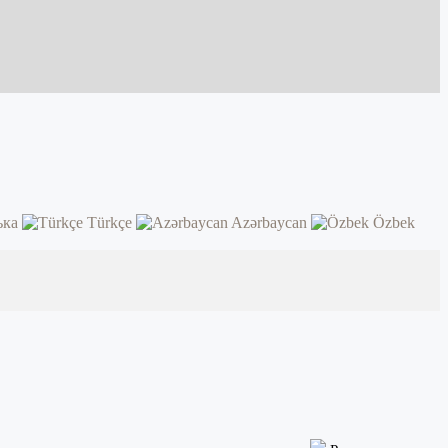
ька
Türkçe
Azərbaycan
Özbek