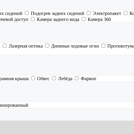
их сидений
Подогрев задних сидений
Электропакет
К
ючевой доступ
Камера заднего вида
Камера 360
а
Лазерная оптика
Дневные ходовые огни
Противотум
рамная крыша
Обвес
Лебёда
Фаркоп
инированный