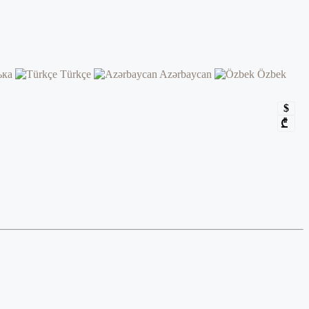
ька
Türkçe
Azərbaycan
Özbek
$
₾