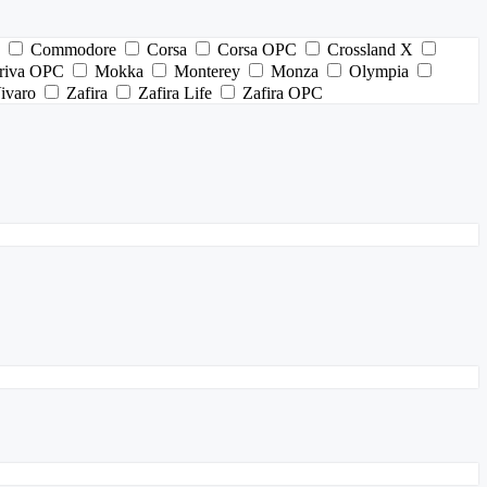
Commodore
Corsa
Corsa OPC
Crossland X
riva OPC
Mokka
Monterey
Monza
Olympia
ivaro
Zafira
Zafira Life
Zafira OPC