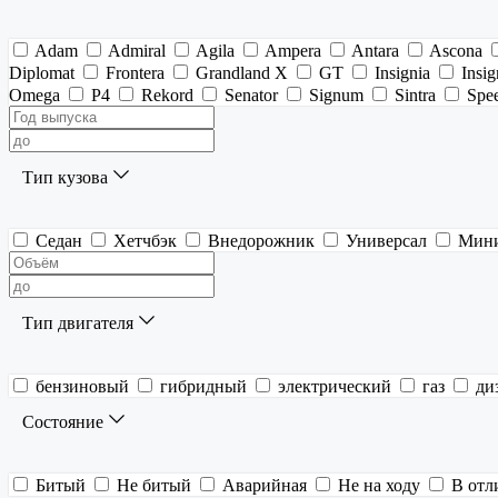
Adam
Admiral
Agila
Ampera
Antara
Ascona
Diplomat
Frontera
Grandland X
GT
Insignia
Insi
Omega
P4
Rekord
Senator
Signum
Sintra
Spee
Тип кузова
Седан
Хетчбэк
Внедорожник
Универсал
Мин
Тип двигателя
бензиновый
гибридный
электрический
газ
ди
Состояние
Битый
Не битый
Аварийная
Не на ходу
В отл