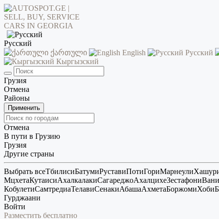
Русский
ქართული
English
Русский
Кыргызский
Грузия
Отмена
Районы
Применить
Отмена
В пути в Грузию
Грузия
Другие страны
Выбрать все
Тбилиси
Батуми
Рустави
Поти
Гори
Марнеули
Хашур
Мцхета
Кутаиси
Ахалкалаки
Сагареджо
Ахалцихе
Зестафони
Ван
Кобулети
Самтредиа
Телави
Сенаки
Абаша
Ахмета
Боржоми
Хоби
Б
Гурджаани
Войти
Разместить бесплатно