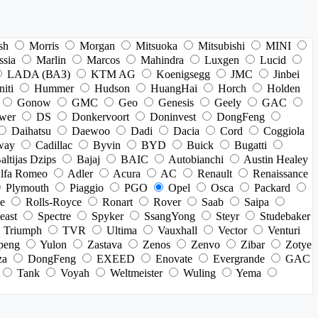
sh
Morris
Morgan
Mitsuoka
Mitsubishi
MINI
ssia
Marlin
Marcos
Mahindra
Luxgen
Lucid
LADA (ВАЗ)
KTM AG
Koenigsegg
JMC
Jinbei
niti
Hummer
Hudson
HuangHai
Horch
Holden
Gonow
GMC
Geo
Genesis
Geely
GAC
wer
DS
Donkervoort
Doninvest
DongFeng
Daihatsu
Daewoo
Dadi
Dacia
Cord
Coggiola
way
Cadillac
Byvin
BYD
Buick
Bugatti
altijas Dzips
Bajaj
BAIC
Autobianchi
Austin Healey
lfa Romeo
Adler
Acura
AC
Renault
Renaissance
Plymouth
Piaggio
PGO
Opel
Osca
Packard
e
Rolls-Royce
Ronart
Rover
Saab
Saipa
east
Spectre
Spyker
SsangYong
Steyr
Studebaker
Triumph
TVR
Ultima
Vauxhall
Vector
Venturi
peng
Yulon
Zastava
Zenos
Zenvo
Zibar
Zotye
za
DongFeng
EXEED
Enovate
Evergrande
GAC
Tank
Voyah
Weltmeister
Wuling
Yema