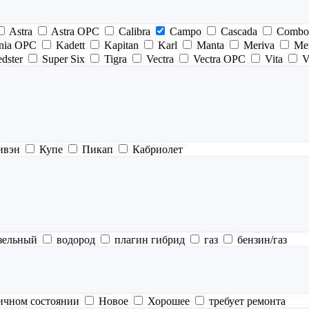
Astra
Astra OPC
Calibra
Campo
Cascada
Combo
gnia OPC
Kadett
Kapitan
Karl
Manta
Meriva
Me
dster
Super Six
Tigra
Vectra
Vectra OPC
Vita
V
ивэн
Купе
Пикап
Кабриолет
зельный
водород
плагин гибрид
газ
бензин/газ
ичном состоянии
Новое
Хорошее
требует ремонта