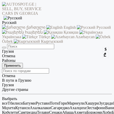
Русский
ქართული
English
Русский
հայերեն
Қазақша
Українська
Türkçe
Azərbaycan
Özbek
Кыргызский
$
Грузия
₾
Отмена
Районы
Применить
Отмена
В пути в Грузию
Грузия
Другие страны
Выбрать
все
Тбилиси
Батуми
Рустави
Поти
Гори
Марнеули
Хашури
Зугдиди
Мцхета
Кутаиси
Ахалкалаки
Сагареджо
Ахалцихе
Зестафони
Ван
Кобулети
Самтредиа
Телави
Сенаки
Абаша
Ахмета
Боржоми
Хоби
Б