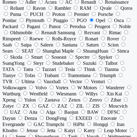
Romeo
Adler
Acura
AC
Renault
Renaissance
Reliant
Ravon
Rambler
RAM
Qvale
Qoros
Puma
PUCH
Proton
Premier
Porsche
Pontiac
Plymouth
Piaggio
PGO
Opel
Osca
Packard
Pagani
Panoz
Perodua
Peugeot
Noble
Oldsmobile
Renault Samsung
Rezvani
Rimac
Rinspeed
Roewe
Rolls-Royce
Ronart
Rover
Saab
Saipa
Saleen
Santana
Saturn
Scion
Sears
SEAT
Shanghai Maple
ShuangHuan
Simca
Skoda
Smart
Soueast
Spectre
Spyker
SsangYong
Steyr
Studebaker
Suzuki
Talbot
TATA
Tatra
Tazzari
Tesla
Think
Tianma
Tianye
Tofas
Trabant
Tramontana
Triumph
TVR
Ultima
Vauxhall
Vector
Venturi
Volkswagen
Volvo
Vortex
W Motors
Wanderer
Wartburg
Westfield
Wiesmann
Willys
Xin Kai
Xpeng
Yulon
Zastava
Zenos
Zenvo
Zibar
Zotye
ZX
GAZ
ZAZ
ZIL
ZIS
Moscvich
UAZ
Aita
Alga
Baojun
BAW
DFSC
Dayun
Denza
DongFeng
EXEED
Enovate
Evergrande
GAC Trumpchi
HiPhi
Hongqi
Iran
Khodro
Jetour
Jetta
Kaiyi
Karry
Leap Motor
Li
Seres
Shuanghuan
Tank
Voyah
Weltmeister