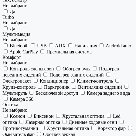
Тех. осмотр
Не выбрано
Да
Turbo
Не выбрано
Да
Мультимедиа
Не выбрано
Bluetooth
USB
AUX
Навигация
Android auto
Apple CarPlay
Премиальная система
Комфорт
Не выбрано
Контроль слепых зон
Обогрев руля
Подогрев
передних сидений
Подогрев задних сидений
Электропакет
Кондиционер
Климат-контроль
Круиз-контроль
Парктроник
Вентиляция сидений
Мультируль
Бесключевой доступ
Камера заднего вида
Камера 360
Оптика
Не выбрано
Ксенон
Биксенон
Хрустальная оптика
Led
оптика
Лазерная оптика
Дневные ходовые огни
Противотуманки
Хрустальная оптика
Коректор фар
Омыватель фар
Обогрев зеркал