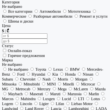
Категория
Не выбрано
Все категории
Автомобили
Мототехника
Коммерческие
Разборные автомобили
Ремонт и услуги
Шины и диски
Цена
$
|
₾
Статус
Онлайн-показ
Горячие предложения
Марка
Не выбрано
Не выбрано
Toyota
Lexus
BMW
Mercedes-
Benz
Ford
Hyundai
Kia
Honda
Nissan
Subaru
Chevrolet
Nash
Morris
Morgan
Mitsuoka
Mitsubishi
MINI
Minelli
Microcar
MG
Metrocab
Mercury
Mega
McLaren
Mazda
Maybach
Maserati
Maruti
Marussia
Marlin
Marcos
Mahindra
Luxgen
Lucid
LTI
Lotus
Logem
Lincoln
Ligier
Lifan
Liebao Motor
Landwind
Land Rover
Lancia
Lamborghini
LADA