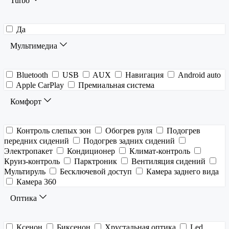
Turbo
Да
Мультимедиа
Bluetooth
USB
AUX
Навигация
Android auto
Apple CarPlay
Премиальная система
Комфорт
Контроль слепых зон
Обогрев руля
Подогрев
передних сидений
Подогрев задних сидений
Электропакет
Кондиционер
Климат-контроль
Круиз-контроль
Парктроник
Вентиляция сидений
Мультируль
Бесключевой доступ
Камера заднего вида
Камера 360
Оптика
Ксенон
Биксенон
Хрустальная оптика
Led