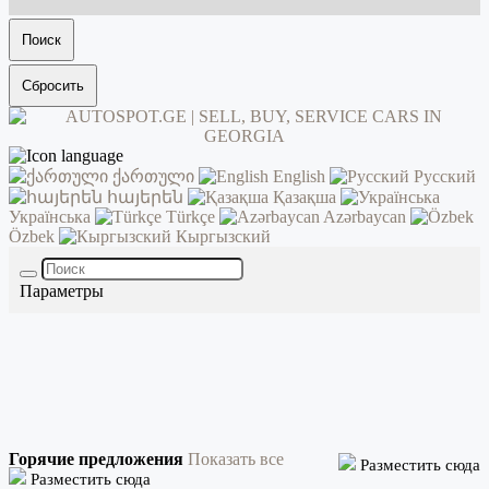
Поиск
Сбросить
ქართული
English
Русский
հայերեն
Қазақша
Українська
Türkçe
Azərbaycan
Özbek
Кыргызский
Параметры
Горячие предложения
Показать все
Разместить сюда
Разместить сюда