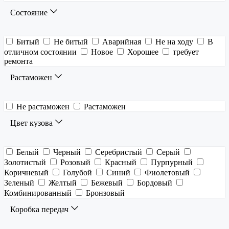
Состояние
Битый
Не битый
Аварийная
Не на ходу
В
отличном состоянии
Новое
Хорошее
требует
ремонта
Растаможен
Не растаможен
Растаможен
Цвет кузова
Белый
Черный
Серебристый
Серый
Золотистый
Розовый
Красный
Пурпурный
Коричневый
Голубой
Синий
Фиолетовый
Зеленый
Желтый
Бежевый
Бордовый
Комбинированный
Бронзовый
Коробка передач