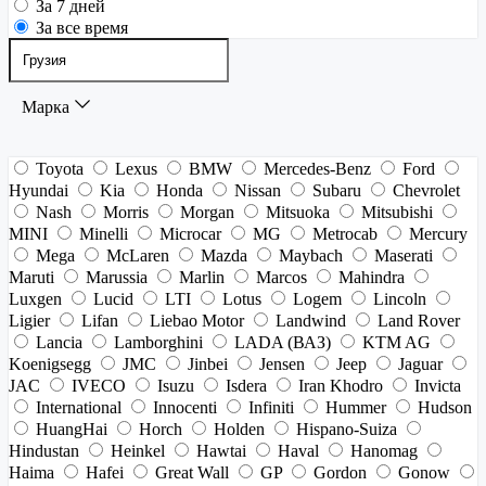
За 7 дней
За все время
Марка
Toyota
Lexus
BMW
Mercedes-Benz
Ford
Hyundai
Kia
Honda
Nissan
Subaru
Chevrolet
Nash
Morris
Morgan
Mitsuoka
Mitsubishi
MINI
Minelli
Microcar
MG
Metrocab
Mercury
Mega
McLaren
Mazda
Maybach
Maserati
Maruti
Marussia
Marlin
Marcos
Mahindra
Luxgen
Lucid
LTI
Lotus
Logem
Lincoln
Ligier
Lifan
Liebao Motor
Landwind
Land Rover
Lancia
Lamborghini
LADA (ВАЗ)
KTM AG
Koenigsegg
JMC
Jinbei
Jensen
Jeep
Jaguar
JAC
IVECO
Isuzu
Isdera
Iran Khodro
Invicta
International
Innocenti
Infiniti
Hummer
Hudson
HuangHai
Horch
Holden
Hispano-Suiza
Hindustan
Heinkel
Hawtai
Haval
Hanomag
Haima
Hafei
Great Wall
GP
Gordon
Gonow