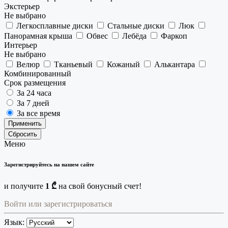
Экстерьер
Не выбрано
Легкосплавные диски
Стальные диски
Люк
Панорамная крыша
Обвес
Лебёда
Фаркоп
Интерьер
Не выбрано
Велюр
Тканьевый
Кожаный
Алькантара
Комбинированный
Срок размещения
За 24 часа
За 7 дней
За все время
Применить
Сбросить
Меню
Зарегистрируйтесь на нашем сайте
и получите
1 ₾
на свой бонусный счет!
Войти или зарегистрироваться
Язык: