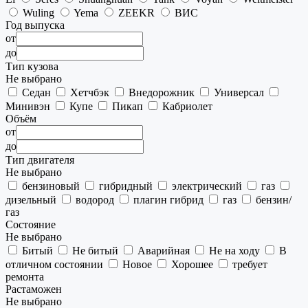
Wuling
Yema
ZEEKR
ВИС
Год выпуска
от
до
Тип кузова
Не выбрано
Седан
Хетчбэк
Внедорожник
Универсал
Минивэн
Купе
Пикап
Кабриолет
Объём
от
до
Тип двигателя
Не выбрано
бензиновый
гибридный
электрический
газ
дизельный
водород
плагин гибрид
газ
бензин/
газ
Состояние
Не выбрано
Битый
Не битый
Аварийная
Не на ходу
В
отличном состоянии
Новое
Хорошее
требует
ремонта
Растаможен
Не выбрано