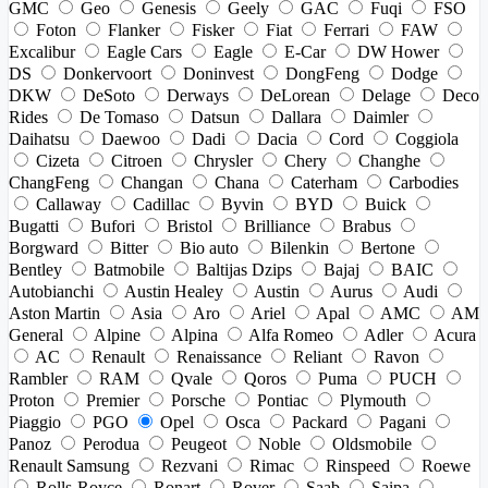
GMC
Geo
Genesis
Geely
GAC
Fuqi
FSO
Foton
Flanker
Fisker
Fiat
Ferrari
FAW
Excalibur
Eagle Cars
Eagle
E-Car
DW Hower
DS
Donkervoort
Doninvest
DongFeng
Dodge
DKW
DeSoto
Derways
DeLorean
Delage
Deco
Rides
De Tomaso
Datsun
Dallara
Daimler
Daihatsu
Daewoo
Dadi
Dacia
Cord
Coggiola
Cizeta
Citroen
Chrysler
Chery
Changhe
ChangFeng
Changan
Chana
Caterham
Carbodies
Callaway
Cadillac
Byvin
BYD
Buick
Bugatti
Bufori
Bristol
Brilliance
Brabus
Borgward
Bitter
Bio auto
Bilenkin
Bertone
Bentley
Batmobile
Baltijas Dzips
Bajaj
BAIC
Autobianchi
Austin Healey
Austin
Aurus
Audi
Aston Martin
Asia
Aro
Ariel
Apal
AMC
AM
General
Alpine
Alpina
Alfa Romeo
Adler
Acura
AC
Renault
Renaissance
Reliant
Ravon
Rambler
RAM
Qvale
Qoros
Puma
PUCH
Proton
Premier
Porsche
Pontiac
Plymouth
Piaggio
PGO
Opel
Osca
Packard
Pagani
Panoz
Perodua
Peugeot
Noble
Oldsmobile
Renault Samsung
Rezvani
Rimac
Rinspeed
Roewe
Rolls-Royce
Ronart
Rover
Saab
Saipa