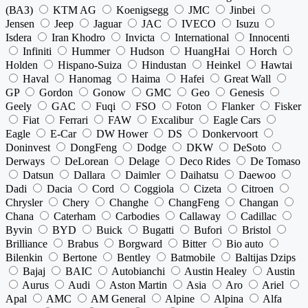
(ВАЗ)
KTM AG
Koenigsegg
JMC
Jinbei
Jensen
Jeep
Jaguar
JAC
IVECO
Isuzu
Isdera
Iran Khodro
Invicta
International
Innocenti
Infiniti
Hummer
Hudson
HuangHai
Horch
Holden
Hispano-Suiza
Hindustan
Heinkel
Hawtai
Haval
Hanomag
Haima
Hafei
Great Wall
GP
Gordon
Gonow
GMC
Geo
Genesis
Geely
GAC
Fuqi
FSO
Foton
Flanker
Fisker
Fiat
Ferrari
FAW
Excalibur
Eagle Cars
Eagle
E-Car
DW Hower
DS
Donkervoort
Doninvest
DongFeng
Dodge
DKW
DeSoto
Derways
DeLorean
Delage
Deco Rides
De Tomaso
Datsun
Dallara
Daimler
Daihatsu
Daewoo
Dadi
Dacia
Cord
Coggiola
Cizeta
Citroen
Chrysler
Chery
Changhe
ChangFeng
Changan
Chana
Caterham
Carbodies
Callaway
Cadillac
Byvin
BYD
Buick
Bugatti
Bufori
Bristol
Brilliance
Brabus
Borgward
Bitter
Bio auto
Bilenkin
Bertone
Bentley
Batmobile
Baltijas Dzips
Bajaj
BAIC
Autobianchi
Austin Healey
Austin
Aurus
Audi
Aston Martin
Asia
Aro
Ariel
Apal
AMC
AM General
Alpine
Alpina
Alfa