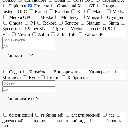
Combo
Commodore
Corsa
Corsa OPC
Crossland X
Diplomat
Frontera
Grandland X
GT
Insignia
Insignia OPC
Kadett
Kapitan
Karl
Manta
Meriva
Meriva OPC
Mokka
Monterey
Monza
Olympia
Omega
P4
Rekord
Senator
Signum
Sintra
Speedster
Super Six
Tigra
Vectra
Vectra OPC
Vita
Vivaro
Zafira
Zafira Life
Zafira OPC
Тип кузова
Седан
Хетчбэк
Внедорожник
Универсал
Минивэн
Купе
Пикап
Кабриолет
Тип двигателя
бензиновый
гибридный
электрический
газ
дизельный
водород
плагин гибрид
газ
бензин/
газ