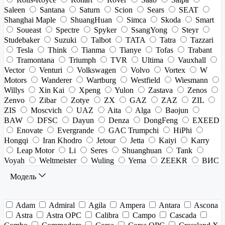
Saleen
Santana
Saturn
Scion
Sears
SEAT
Shanghai Maple
ShuangHuan
Simca
Skoda
Smart
Soueast
Spectre
Spyker
SsangYong
Steyr
Studebaker
Suzuki
Talbot
TATA
Tatra
Tazzari
Tesla
Think
Tianma
Tianye
Tofas
Trabant
Tramontana
Triumph
TVR
Ultima
Vauxhall
Vector
Venturi
Volkswagen
Volvo
Vortex
W
Motors
Wanderer
Wartburg
Westfield
Wiesmann
Willys
Xin Kai
Xpeng
Yulon
Zastava
Zenos
Zenvo
Zibar
Zotye
ZX
GAZ
ZAZ
ZIL
ZIS
Moscvich
UAZ
Aita
Alga
Baojun
BAW
DFSC
Dayun
Denza
DongFeng
EXEED
Enovate
Evergrande
GAC Trumpchi
HiPhi
Hongqi
Iran Khodro
Jetour
Jetta
Kaiyi
Karry
Leap Motor
Li
Seres
Shuanghuan
Tank
Voyah
Weltmeister
Wuling
Yema
ZEEKR
ВИС
Модель
Adam
Admiral
Agila
Ampera
Antara
Ascona
Astra
Astra OPC
Calibra
Campo
Cascada