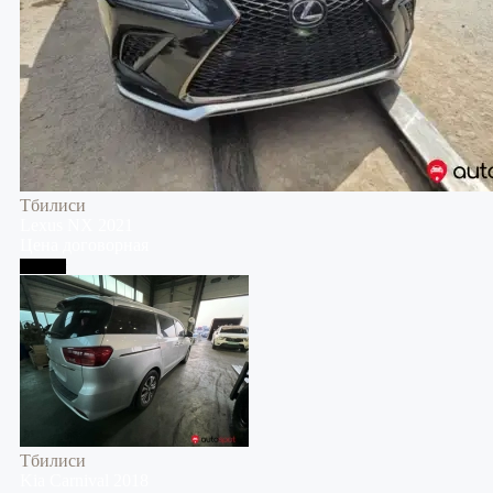
Тбилиси
Lexus
NX
2021
Цена договорная
Тбилиси
Тбилиси
Kia
Carnival
2018