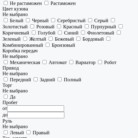
Не растаможен
Растаможен
Цвет кузова
Не выбрано
Белый
Черный
Серебристый
Серый
Золотистый
Розовый
Красный
Пурпурный
Коричневый
Голубой
Синий
Фиолетовый
Зеленый
Желтый
Бежевый
Бордовый
Комбинированный
Бронзовый
Коробка передач
Не выбрано
Механическая
Автомат
Вариатор
Робот
Привод
Не выбрано
Передний
Задний
Полный
Торг
Не выбрано
Да
Пробег
от
до
Руль
Не выбрано
Левый
Правый