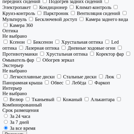
передних сидений
Подогрев задних сидений
Электропакет
Кондиционер
Климат-контроль
Круиз-контроль
Парктроник
Вентиляция сидений
Мультируль
Бесключевой доступ
Камера заднего вида
Камера 360
Оптика
Не выбрано
Ксенон
Биксенон
Хрустальная оптика
Led
оптика
Лазерная оптика
Дневные ходовые огни
Противотуманки
Хрустальная оптика
Коректор фар
Омыватель фар
Обогрев зеркал
Экстерьер
Не выбрано
Легкосплавные диски
Стальные диски
Люк
Панорамная крыша
Обвес
Лебёда
Фаркоп
Интерьер
Не выбрано
Велюр
Тканьевый
Кожаный
Алькантара
Комбинированный
Срок размещения
За 24 часа
За 7 дней
За все время