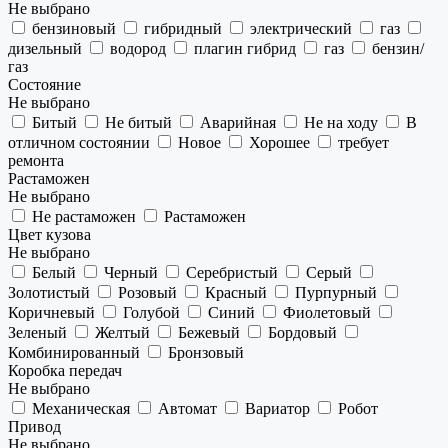
Не выбрано
бензиновый
гибридный
электрический
газ
дизельный
водород
плагин гибрид
газ
бензин/
газ
Состояние
Не выбрано
Битый
Не битый
Аварийная
Не на ходу
В
отличном состоянии
Новое
Хорошее
требует
ремонта
Растаможен
Не выбрано
Не растаможен
Растаможен
Цвет кузова
Не выбрано
Белый
Черный
Серебристый
Серый
Золотистый
Розовый
Красный
Пурпурный
Коричневый
Голубой
Синий
Фиолетовый
Зеленый
Желтый
Бежевый
Бордовый
Комбинированный
Бронзовый
Коробка передач
Не выбрано
Механическая
Автомат
Вариатор
Робот
Привод
Не выбрано