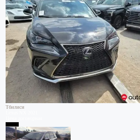
Тбилиси
Lexus
NX
2021
Цена договорная
Тбилиси