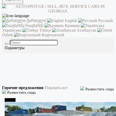
ქართული
English
Русский
հայերեն
Қазақша
Українська
Türkçe
Azərbaycan
Özbek
Кыргызский
Параметры
Горячие предложения
Показать все
Разместить сюда
Разместить сюда
Тбилиси