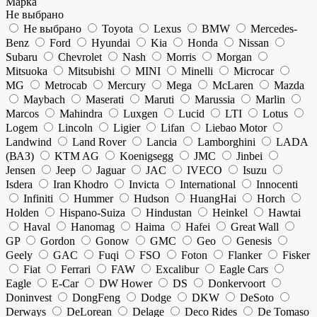
Марка
Не выбрано
Не выбрано
Toyota
Lexus
BMW
Mercedes-
Benz
Ford
Hyundai
Kia
Honda
Nissan
Subaru
Chevrolet
Nash
Morris
Morgan
Mitsuoka
Mitsubishi
MINI
Minelli
Microcar
MG
Metrocab
Mercury
Mega
McLaren
Mazda
Maybach
Maserati
Maruti
Marussia
Marlin
Marcos
Mahindra
Luxgen
Lucid
LTI
Lotus
Logem
Lincoln
Ligier
Lifan
Liebao Motor
Landwind
Land Rover
Lancia
Lamborghini
LADA
(ВАЗ)
KTM AG
Koenigsegg
JMC
Jinbei
Jensen
Jeep
Jaguar
JAC
IVECO
Isuzu
Isdera
Iran Khodro
Invicta
International
Innocenti
Infiniti
Hummer
Hudson
HuangHai
Horch
Holden
Hispano-Suiza
Hindustan
Heinkel
Hawtai
Haval
Hanomag
Haima
Hafei
Great Wall
GP
Gordon
Gonow
GMC
Geo
Genesis
Geely
GAC
Fuqi
FSO
Foton
Flanker
Fisker
Fiat
Ferrari
FAW
Excalibur
Eagle Cars
Eagle
E-Car
DW Hower
DS
Donkervoort
Doninvest
DongFeng
Dodge
DKW
DeSoto
Derways
DeLorean
Delage
Deco Rides
De Tomaso