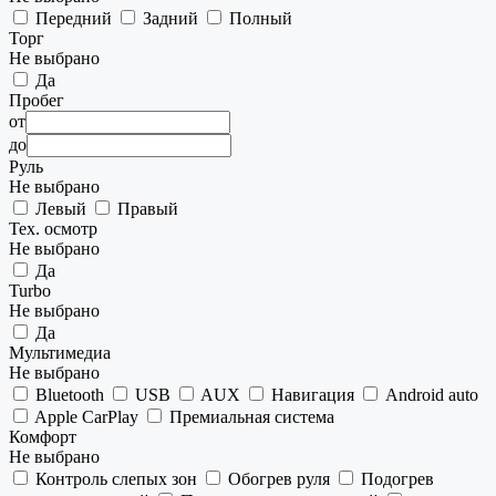
Передний
Задний
Полный
Торг
Не выбрано
Да
Пробег
от
до
Руль
Не выбрано
Левый
Правый
Тех. осмотр
Не выбрано
Да
Turbo
Не выбрано
Да
Мультимедиа
Не выбрано
Bluetooth
USB
AUX
Навигация
Android auto
Apple CarPlay
Премиальная система
Комфорт
Не выбрано
Контроль слепых зон
Обогрев руля
Подогрев