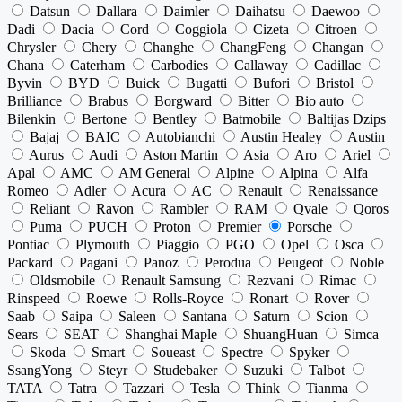
Datsun
Dallara
Daimler
Daihatsu
Daewoo
Dadi
Dacia
Cord
Coggiola
Cizeta
Citroen
Chrysler
Chery
Changhe
ChangFeng
Changan
Chana
Caterham
Carbodies
Callaway
Cadillac
Byvin
BYD
Buick
Bugatti
Bufori
Bristol
Brilliance
Brabus
Borgward
Bitter
Bio auto
Bilenkin
Bertone
Bentley
Batmobile
Baltijas Dzips
Bajaj
BAIC
Autobianchi
Austin Healey
Austin
Aurus
Audi
Aston Martin
Asia
Aro
Ariel
Apal
AMC
AM General
Alpine
Alpina
Alfa
Romeo
Adler
Acura
AC
Renault
Renaissance
Reliant
Ravon
Rambler
RAM
Qvale
Qoros
Puma
PUCH
Proton
Premier
Porsche
Pontiac
Plymouth
Piaggio
PGO
Opel
Osca
Packard
Pagani
Panoz
Perodua
Peugeot
Noble
Oldsmobile
Renault Samsung
Rezvani
Rimac
Rinspeed
Roewe
Rolls-Royce
Ronart
Rover
Saab
Saipa
Saleen
Santana
Saturn
Scion
Sears
SEAT
Shanghai Maple
ShuangHuan
Simca
Skoda
Smart
Soueast
Spectre
Spyker
SsangYong
Steyr
Studebaker
Suzuki
Talbot
TATA
Tatra
Tazzari
Tesla
Think
Tianma