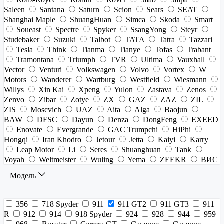
Saleen
Santana
Saturn
Scion
Sears
SEAT
Shanghai Maple
ShuangHuan
Simca
Skoda
Smart
Soueast
Spectre
Spyker
SsangYong
Steyr
Studebaker
Suzuki
Talbot
TATA
Tatra
Tazzari
Tesla
Think
Tianma
Tianye
Tofas
Trabant
Tramontana
Triumph
TVR
Ultima
Vauxhall
Vector
Venturi
Volkswagen
Volvo
Vortex
W
Motors
Wanderer
Wartburg
Westfield
Wiesmann
Willys
Xin Kai
Xpeng
Yulon
Zastava
Zenos
Zenvo
Zibar
Zotye
ZX
GAZ
ZAZ
ZIL
ZIS
Moscvich
UAZ
Aita
Alga
Baojun
BAW
DFSC
Dayun
Denza
DongFeng
EXEED
Enovate
Evergrande
GAC Trumpchi
HiPhi
Hongqi
Iran Khodro
Jetour
Jetta
Kaiyi
Karry
Leap Motor
Li
Seres
Shuanghuan
Tank
Voyah
Weltmeister
Wuling
Yema
ZEEKR
ВИС
Модель
356
718 Spyder
911
911 GT2
911 GT3
911
R
912
914
918 Spyder
924
928
944
959