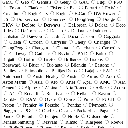
GMC
Geo
Genesis
Geely
GAC
Fuqi
FSO
Foton
Flanker
Fisker
Fiat
Ferrari
FAW
Excalibur
Eagle Cars
Eagle
E-Car
DW Hower
DS
Donkervoort
Doninvest
DongFeng
Dodge
DKW
DeSoto
Derways
DeLorean
Delage
Deco
Rides
De Tomaso
Datsun
Dallara
Daimler
Daihatsu
Daewoo
Dadi
Dacia
Cord
Coggiola
Cizeta
Citroen
Chrysler
Chery
Changhe
ChangFeng
Changan
Chana
Caterham
Carbodies
Callaway
Cadillac
Byvin
BYD
Buick
Bugatti
Bufori
Bristol
Brilliance
Brabus
Borgward
Bitter
Bio auto
Bilenkin
Bertone
Bentley
Batmobile
Baltijas Dzips
Bajaj
BAIC
Autobianchi
Austin Healey
Austin
Aurus
Audi
Aston Martin
Asia
Aro
Ariel
Apal
AMC
AM
General
Alpine
Alpina
Alfa Romeo
Adler
Acura
AC
Renault
Renaissance
Reliant
Ravon
Rambler
RAM
Qvale
Qoros
Puma
PUCH
Proton
Premier
Porsche
Pontiac
Plymouth
Piaggio
PGO
Opel
Osca
Packard
Pagani
Panoz
Perodua
Peugeot
Noble
Oldsmobile
Renault Samsung
Rezvani
Rimac
Rinspeed
Roewe
Rolls-Royce
Ronart
Rover
Saab
Saipa