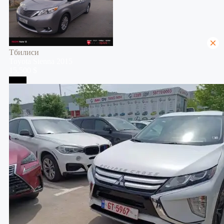
Тбилиси
Toyota
Sienna
2015
15,500 $
Телави