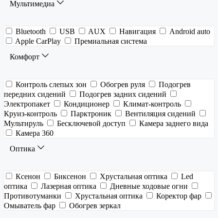
Мультимедиа
Bluetooth
USB
AUX
Навигация
Android auto
Apple CarPlay
Премиальная система
Комфорт
Контроль слепых зон
Обогрев руля
Подогрев
передних сидений
Подогрев задних сидений
Электропакет
Кондиционер
Климат-контроль
Круиз-контроль
Парктроник
Вентиляция сидений
Мультируль
Бесключевой доступ
Камера заднего вида
Камера 360
Оптика
Ксенон
Биксенон
Хрустальная оптика
Led
оптика
Лазерная оптика
Дневные ходовые огни
Противотуманки
Хрустальная оптика
Коректор фар
Омыватель фар
Обогрев зеркал