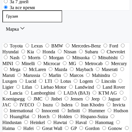
За 7 дней
За все время
Марка
Toyota
Lexus
BMW
Mercedes-Benz
Ford
Hyundai
Kia
Honda
Nissan
Subaru
Chevrolet
Nash
Morris
Morgan
Mitsuoka
Mitsubishi
MINI
Minelli
Microcar
MG
Metrocab
Mercury
Mega
McLaren
Mazda
Maybach
Maserati
Maruti
Marussia
Marlin
Marcos
Mahindra
Luxgen
Lucid
LTI
Lotus
Logem
Lincoln
Ligier
Lifan
Liebao Motor
Landwind
Land Rover
Lancia
Lamborghini
LADA (ВАЗ)
KTM AG
Koenigsegg
JMC
Jinbei
Jensen
Jeep
Jaguar
JAC
IVECO
Isuzu
Isdera
Iran Khodro
Invicta
International
Innocenti
Infiniti
Hummer
Hudson
HuangHai
Horch
Holden
Hispano-Suiza
Hindustan
Heinkel
Hawtai
Haval
Hanomag
Haima
Hafei
Great Wall
GP
Gordon
Gonow