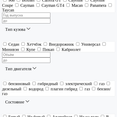
968
Boxster
Carrera GT
Cayenne
Cayenne
Coupe
Cayman
Cayman GT4
Macan
Panamera
Taycan
Тип кузова
Седан
Хетчбэк
Внедорожник
Универсал
Минивэн
Купе
Пикап
Кабриолет
Тип двигателя
бензиновый
гибридный
электрический
газ
дизельный
водород
плагин гибрид
газ
бензин/
газ
Состояние
Битый
Не битый
Аварийная
Не на ходу
В