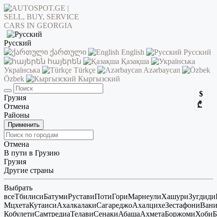
Русский
ქართული
English
Русский
հայերեն
Қазақша
Українська
Türkçe
Azərbaycan
Özbek
Кыргызский
$
Грузия
₾
Отмена
Районы
Применить
Отмена
В пути в Грузию
Грузия
Другие страны
Выбрать
все
Тбилиси
Батуми
Рустави
Поти
Гори
Марнеули
Хашури
Зугдиди
Мцхета
Кутаиси
Ахалкалаки
Сагареджо
Ахалцихе
Зестафони
Ван
Кобулети
Самтредиа
Телави
Сенаки
Абаша
Ахмета
Боржоми
Хоби
Б