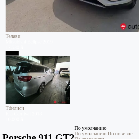
Телави
Mitsubishi
Eclipse
2019
17,530 $
Тбилиси
Тбилиси
Kia
Carnival
2018
10,000 $
По умолчанию
По умолчанию
По новизне
Porsche 911 GT2