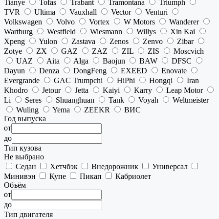
Tianye
Tofas
Trabant
Tramontana
Triumph
TVR
Ultima
Vauxhall
Vector
Venturi
Volkswagen
Volvo
Vortex
W Motors
Wanderer
Wartburg
Westfield
Wiesmann
Willys
Xin Kai
Xpeng
Yulon
Zastava
Zenos
Zenvo
Zibar
Zotye
ZX
GAZ
ZAZ
ZIL
ZIS
Moscvich
UAZ
Aita
Alga
Baojun
BAW
DFSC
Dayun
Denza
DongFeng
EXEED
Enovate
Evergrande
GAC Trumpchi
HiPhi
Hongqi
Iran
Khodro
Jetour
Jetta
Kaiyi
Karry
Leap Motor
Li
Seres
Shuanghuan
Tank
Voyah
Weltmeister
Wuling
Yema
ZEEKR
ВИС
Год выпуска
от
до
Тип кузова
Не выбрано
Седан
Хетчбэк
Внедорожник
Универсал
Минивэн
Купе
Пикап
Кабриолет
Объём
от
до
Тип двигателя