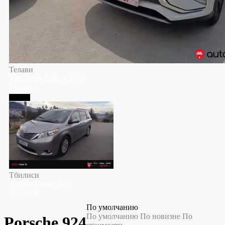
Телави
Mitsubishi
Eclipse
2019
17,530 $
Тбилиси
Тбилиси
Toyota
Sienna
2015
15,500 $
По умолчанию
По умолчанию
По новизне
По
Porsche 924