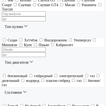
968
Boxster
Carrera GT
Cayenne
Cayenne
Coupe
Cayman
Cayman GT4
Macan
Panamera
Taycan
Тип кузова
Седан
Хетчбэк
Внедорожник
Универсал
Минивэн
Купе
Пикап
Кабриолет
Тип двигателя
бензиновый
гибридный
электрический
газ
дизельный
водород
плагин гибрид
газ
бензин/
газ
Состояние
Битый
Не битый
Аварийная
Не на ходу
В