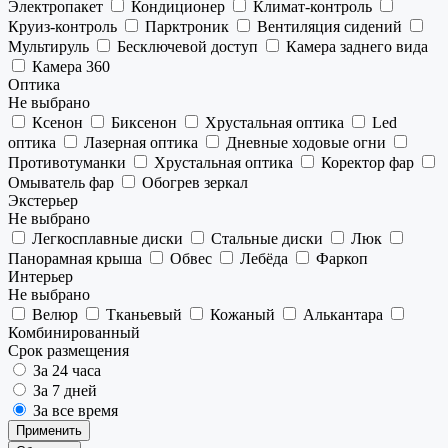
Электропакет
Кондиционер
Климат-контроль
Круиз-контроль
Парктроник
Вентиляция сидений
Мультируль
Бесключевой доступ
Камера заднего вида
Камера 360
Оптика
Не выбрано
Ксенон
Биксенон
Хрустальная оптика
Led
оптика
Лазерная оптика
Дневные ходовые огни
Противотуманки
Хрустальная оптика
Коректор фар
Омыватель фар
Обогрев зеркал
Экстерьер
Не выбрано
Легкосплавные диски
Стальные диски
Люк
Панорамная крыша
Обвес
Лебёда
Фаркоп
Интерьер
Не выбрано
Велюр
Тканьевый
Кожаный
Алькантара
Комбинированный
Срок размещения
За 24 часа
За 7 дней
За все время
Применить