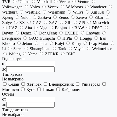
TVR
Ultima
Vauxhall
Vector
Venturi
Volkswagen
Volvo
Vortex
W Motors
Wanderer
Wartburg
Westfield
Wiesmann
Willys
Xin Kai
Xpeng
Yulon
Zastava
Zenos
Zenvo
Zibar
Zotye
ZX
GAZ
ZAZ
ZIL
ZIS
Moscvich
UAZ
Aita
Alga
Baojun
BAW
DFSC
Dayun
Denza
DongFeng
EXEED
Enovate
Evergrande
GAC Trumpchi
HiPhi
Hongqi
Iran
Khodro
Jetour
Jetta
Kaiyi
Karry
Leap Motor
Li
Seres
Shuanghuan
Tank
Voyah
Weltmeister
Wuling
Yema
ZEEKR
ВИС
Год выпуска
от
до
Тип кузова
Не выбрано
Седан
Хетчбэк
Внедорожник
Универсал
Минивэн
Купе
Пикап
Кабриолет
Объём
от
до
Тип двигателя
Не выбрано