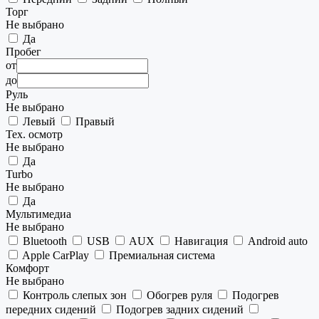
Торг
Не выбрано
Да
Пробег
от
до
Руль
Не выбрано
Левый
Правый
Тех. осмотр
Не выбрано
Да
Turbo
Не выбрано
Да
Мультимедиа
Не выбрано
Bluetooth
USB
AUX
Навигация
Android auto
Apple CarPlay
Премиальная система
Комфорт
Не выбрано
Контроль слепых зон
Обогрев руля
Подогрев
передних сидений
Подогрев задних сидений