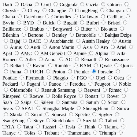
Dadi
Dacia
Cord
Coggiola
Cizeta
Citroen
Chrysler
Chery
Changhe
ChangFeng
Changan
Chana
Caterham
Carbodies
Callaway
Cadillac
Byvin
BYD
Buick
Bugatti
Bufori
Bristol
Brilliance
Brabus
Borgward
Bitter
Bio auto
Bilenkin
Bertone
Bentley
Batmobile
Baltijas Dzips
Bajaj
BAIC
Autobianchi
Austin Healey
Austin
Aurus
Audi
Aston Martin
Asia
Aro
Ariel
Apal
AMC
AM General
Alpine
Alpina
Alfa
Romeo
Adler
Acura
AC
Renault
Renaissance
Reliant
Ravon
Rambler
RAM
Qvale
Qoros
Puma
PUCH
Proton
Premier
Porsche
Pontiac
Plymouth
Piaggio
PGO
Opel
Osca
Packard
Pagani
Panoz
Perodua
Peugeot
Noble
Oldsmobile
Renault Samsung
Rezvani
Rimac
Rinspeed
Roewe
Rolls-Royce
Ronart
Rover
Saab
Saipa
Saleen
Santana
Saturn
Scion
Sears
SEAT
Shanghai Maple
ShuangHuan
Simca
Skoda
Smart
Soueast
Spectre
Spyker
SsangYong
Steyr
Studebaker
Suzuki
Talbot
TATA
Tatra
Tazzari
Tesla
Think
Tianma
Tianye
Tofas
Trabant
Tramontana
Triumph