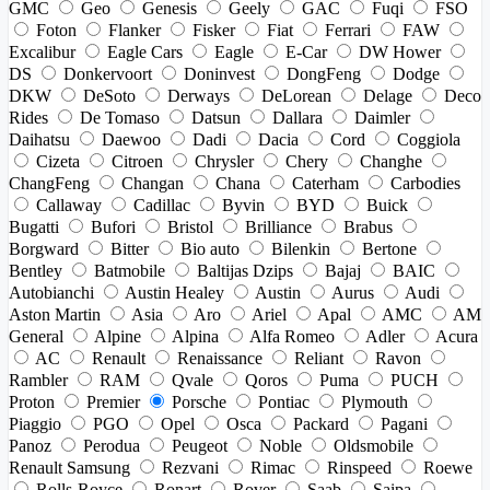
GMC
Geo
Genesis
Geely
GAC
Fuqi
FSO
Foton
Flanker
Fisker
Fiat
Ferrari
FAW
Excalibur
Eagle Cars
Eagle
E-Car
DW Hower
DS
Donkervoort
Doninvest
DongFeng
Dodge
DKW
DeSoto
Derways
DeLorean
Delage
Deco
Rides
De Tomaso
Datsun
Dallara
Daimler
Daihatsu
Daewoo
Dadi
Dacia
Cord
Coggiola
Cizeta
Citroen
Chrysler
Chery
Changhe
ChangFeng
Changan
Chana
Caterham
Carbodies
Callaway
Cadillac
Byvin
BYD
Buick
Bugatti
Bufori
Bristol
Brilliance
Brabus
Borgward
Bitter
Bio auto
Bilenkin
Bertone
Bentley
Batmobile
Baltijas Dzips
Bajaj
BAIC
Autobianchi
Austin Healey
Austin
Aurus
Audi
Aston Martin
Asia
Aro
Ariel
Apal
AMC
AM
General
Alpine
Alpina
Alfa Romeo
Adler
Acura
AC
Renault
Renaissance
Reliant
Ravon
Rambler
RAM
Qvale
Qoros
Puma
PUCH
Proton
Premier
Porsche
Pontiac
Plymouth
Piaggio
PGO
Opel
Osca
Packard
Pagani
Panoz
Perodua
Peugeot
Noble
Oldsmobile
Renault Samsung
Rezvani
Rimac
Rinspeed
Roewe
Rolls-Royce
Ronart
Rover
Saab
Saipa