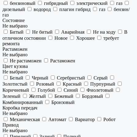
бензиновый
гибридный
электрический
газ
дизельный
водород
плагин гибрид
газ
бензин/
газ
Состояние
Не выбрано
Битый
Не битый
Аварийная
Не на ходу
В
отличном состоянии
Новое
Хорошее
требует
ремонта
Растаможен
Не выбрано
Не растаможен
Растаможен
Цвет кузова
Не выбрано
Белый
Черный
Серебристый
Серый
Золотистый
Розовый
Красный
Пурпурный
Коричневый
Голубой
Синий
Фиолетовый
Зеленый
Желтый
Бежевый
Бордовый
Комбинированный
Бронзовый
Коробка передач
Не выбрано
Механическая
Автомат
Вариатор
Робот
Привод
Не выбрано
Передний
Задний
Полный