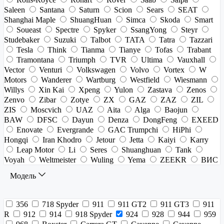
Saleen
Santana
Saturn
Scion
Sears
SEAT
Shanghai Maple
ShuangHuan
Simca
Skoda
Smart
Soueast
Spectre
Spyker
SsangYong
Steyr
Studebaker
Suzuki
Talbot
TATA
Tatra
Tazzari
Tesla
Think
Tianma
Tianye
Tofas
Trabant
Tramontana
Triumph
TVR
Ultima
Vauxhall
Vector
Venturi
Volkswagen
Volvo
Vortex
W
Motors
Wanderer
Wartburg
Westfield
Wiesmann
Willys
Xin Kai
Xpeng
Yulon
Zastava
Zenos
Zenvo
Zibar
Zotye
ZX
GAZ
ZAZ
ZIL
ZIS
Moscvich
UAZ
Aita
Alga
Baojun
BAW
DFSC
Dayun
Denza
DongFeng
EXEED
Enovate
Evergrande
GAC Trumpchi
HiPhi
Hongqi
Iran Khodro
Jetour
Jetta
Kaiyi
Karry
Leap Motor
Li
Seres
Shuanghuan
Tank
Voyah
Weltmeister
Wuling
Yema
ZEEKR
ВИС
Модель
356
718 Spyder
911
911 GT2
911 GT3
911
R
912
914
918 Spyder
924
928
944
959