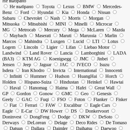
Не выбрано
Не выбрано
Toyota
Lexus
BMW
Mercedes-
Benz
Ford
Hyundai
Kia
Honda
Nissan
Subaru
Chevrolet
Nash
Morris
Morgan
Mitsuoka
Mitsubishi
MINI
Minelli
Microcar
MG
Metrocab
Mercury
Mega
McLaren
Mazda
Maybach
Maserati
Maruti
Marussia
Marlin
Marcos
Mahindra
Luxgen
Lucid
LTI
Lotus
Logem
Lincoln
Ligier
Lifan
Liebao Motor
Landwind
Land Rover
Lancia
Lamborghini
LADA
(ВАЗ)
KTM AG
Koenigsegg
JMC
Jinbei
Jensen
Jeep
Jaguar
JAC
IVECO
Isuzu
Isdera
Iran Khodro
Invicta
International
Innocenti
Infiniti
Hummer
Hudson
HuangHai
Horch
Holden
Hispano-Suiza
Hindustan
Heinkel
Hawtai
Haval
Hanomag
Haima
Hafei
Great Wall
GP
Gordon
Gonow
GMC
Geo
Genesis
Geely
GAC
Fuqi
FSO
Foton
Flanker
Fisker
Fiat
Ferrari
FAW
Excalibur
Eagle Cars
Eagle
E-Car
DW Hower
DS
Donkervoort
Doninvest
DongFeng
Dodge
DKW
DeSoto
Derways
DeLorean
Delage
Deco Rides
De Tomaso
Datsun
Dallara
Daimler
Daihatsu
Daewoo