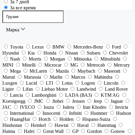
За 7 дней
За все время
Марка
Toyota
Lexus
BMW
Mercedes-Benz
Ford
Hyundai
Kia
Honda
Nissan
Subaru
Chevrolet
Nash
Morris
Morgan
Mitsuoka
Mitsubishi
MINI
Minelli
Microcar
MG
Metrocab
Mercury
Mega
McLaren
Mazda
Maybach
Maserati
Maruti
Marussia
Marlin
Marcos
Mahindra
Luxgen
Lucid
LTI
Lotus
Logem
Lincoln
Ligier
Lifan
Liebao Motor
Landwind
Land Rover
Lancia
Lamborghini
LADA (ВАЗ)
KTM AG
Koenigsegg
JMC
Jinbei
Jensen
Jeep
Jaguar
JAC
IVECO
Isuzu
Isdera
Iran Khodro
Invicta
International
Innocenti
Infiniti
Hummer
Hudson
HuangHai
Horch
Holden
Hispano-Suiza
Hindustan
Heinkel
Hawtai
Haval
Hanomag
Haima
Hafei
Great Wall
GP
Gordon
Gonow