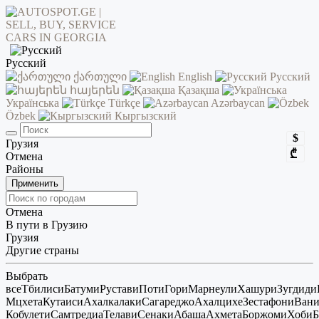
Русский
ქართული
English
Русский
հայերեն
Қазақша
Українська
Türkçe
Azərbaycan
Özbek
Кыргызский
$
Грузия
₾
Отмена
Районы
Применить
Отмена
В пути в Грузию
Грузия
Другие страны
Выбрать
все
Тбилиси
Батуми
Рустави
Поти
Гори
Марнеули
Хашури
Зугдиди
Мцхета
Кутаиси
Ахалкалаки
Сагареджо
Ахалцихе
Зестафони
Ван
Кобулети
Самтредиа
Телави
Сенаки
Абаша
Ахмета
Боржоми
Хоби
Б