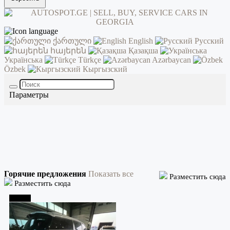
ქართული
English
Русский
հայերեն
Қазақша
Українська
Türkçe
Azərbaycan
Özbek
Кыргызский
Параметры
Горячие предложения
Показать все
Разместить сюда
Разместить сюда
Тбилиси