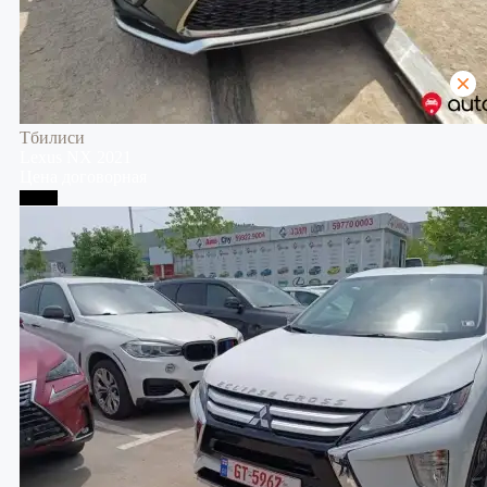
Тбилиси
Lexus
NX
2021
Цена договорная
Телави