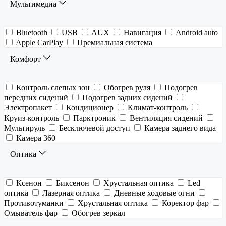
Мультимедиа
Bluetooth
USB
AUX
Навигация
Android auto
Apple CarPlay
Премиальная система
Комфорт
Контроль слепых зон
Обогрев руля
Подогрев
передних сидений
Подогрев задних сидений
Электропакет
Кондиционер
Климат-контроль
Круиз-контроль
Парктроник
Вентиляция сидений
Мультируль
Бесключевой доступ
Камера заднего вида
Камера 360
Оптика
Ксенон
Биксенон
Хрустальная оптика
Led
оптика
Лазерная оптика
Дневные ходовые огни
Противотуманки
Хрустальная оптика
Коректор фар
Омыватель фар
Обогрев зеркал