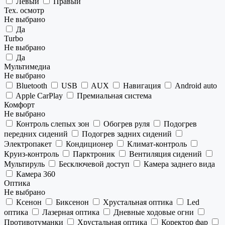
Левый
Правый
Тех. осмотр
Не выбрано
Да
Turbo
Не выбрано
Да
Мультимедиа
Не выбрано
Bluetooth
USB
AUX
Навигация
Android auto
Apple CarPlay
Премиальная система
Комфорт
Не выбрано
Контроль слепых зон
Обогрев руля
Подогрев
передних сидений
Подогрев задних сидений
Электропакет
Кондиционер
Климат-контроль
Круиз-контроль
Парктроник
Вентиляция сидений
Мультируль
Бесключевой доступ
Камера заднего вида
Камера 360
Оптика
Не выбрано
Ксенон
Биксенон
Хрустальная оптика
Led
оптика
Лазерная оптика
Дневные ходовые огни
Противотуманки
Хрустальная оптика
Коректор фар