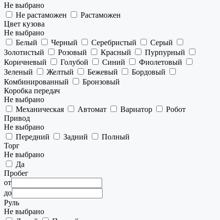
Не выбрано
Не растаможен
Растаможен
Цвет кузова
Не выбрано
Белый
Черный
Серебристый
Серый
Золотистый
Розовый
Красный
Пурпурный
Коричневый
Голубой
Синий
Фиолетовый
Зеленый
Желтый
Бежевый
Бордовый
Комбинированный
Бронзовый
Коробка передач
Не выбрано
Механическая
Автомат
Вариатор
Робот
Привод
Не выбрано
Передний
Задний
Полный
Торг
Не выбрано
Да
Пробег
от
до
Руль
Не выбрано