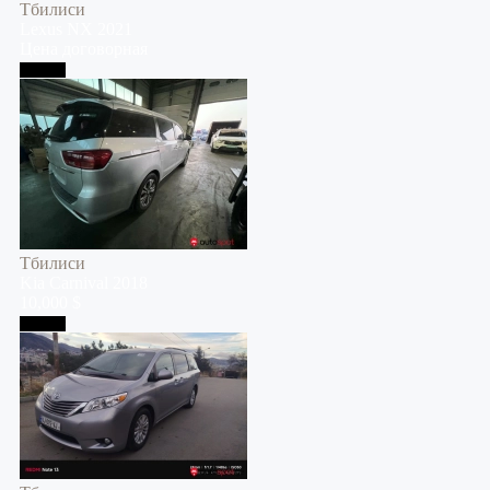
Тбилиси
Lexus
NX
2021
Цена договорная
Тбилиси
Тбилиси
Kia
Carnival
2018
10,000 $
Тбилиси