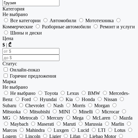
Категория
Не выбрано
Все категории
Автомобили
Мототехника
Коммерческие
Разборные автомобили
Ремонт и услуги
Шины и диски
Цена
$
|
₾
Статус
Онлайн-показ
Горячие предложения
Марка
Не выбрано
Не выбрано
Toyota
Lexus
BMW
Mercedes-
Benz
Ford
Hyundai
Kia
Honda
Nissan
Subaru
Chevrolet
Nash
Morris
Morgan
Mitsuoka
Mitsubishi
MINI
Minelli
Microcar
MG
Metrocab
Mercury
Mega
McLaren
Mazda
Maybach
Maserati
Maruti
Marussia
Marlin
Marcos
Mahindra
Luxgen
Lucid
LTI
Lotus
Logem
Lincoln
Ligier
Lifan
Liebao Motor