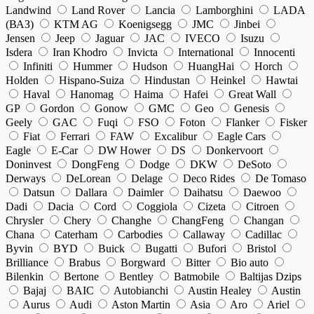
Landwind
Land Rover
Lancia
Lamborghini
LADA
(ВАЗ)
KTM AG
Koenigsegg
JMC
Jinbei
Jensen
Jeep
Jaguar
JAC
IVECO
Isuzu
Isdera
Iran Khodro
Invicta
International
Innocenti
Infiniti
Hummer
Hudson
HuangHai
Horch
Holden
Hispano-Suiza
Hindustan
Heinkel
Hawtai
Haval
Hanomag
Haima
Hafei
Great Wall
GP
Gordon
Gonow
GMC
Geo
Genesis
Geely
GAC
Fuqi
FSO
Foton
Flanker
Fisker
Fiat
Ferrari
FAW
Excalibur
Eagle Cars
Eagle
E-Car
DW Hower
DS
Donkervoort
Doninvest
DongFeng
Dodge
DKW
DeSoto
Derways
DeLorean
Delage
Deco Rides
De Tomaso
Datsun
Dallara
Daimler
Daihatsu
Daewoo
Dadi
Dacia
Cord
Coggiola
Cizeta
Citroen
Chrysler
Chery
Changhe
ChangFeng
Changan
Chana
Caterham
Carbodies
Callaway
Cadillac
Byvin
BYD
Buick
Bugatti
Bufori
Bristol
Brilliance
Brabus
Borgward
Bitter
Bio auto
Bilenkin
Bertone
Bentley
Batmobile
Baltijas Dzips
Bajaj
BAIC
Autobianchi
Austin Healey
Austin
Aurus
Audi
Aston Martin
Asia
Aro
Ariel