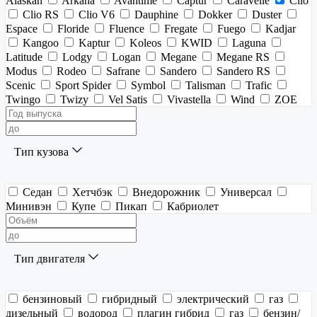
Alaskan
Arkana
Avantime
Captur
Caravelle
Clio
Clio RS
Clio V6
Dauphine
Dokker
Duster
Espace
Floride
Fluence
Fregate
Fuego
Kadjar
Kangoo
Kaptur
Koleos
KWID
Laguna
Latitude
Lodgy
Logan
Megane
Megane RS
Modus
Rodeo
Safrane
Sandero
Sandero RS
Scenic
Sport Spider
Symbol
Talisman
Trafic
Twingo
Twizy
Vel Satis
Vivastella
Wind
ZOE
Тип кузова
Седан
Хетчбэк
Внедорожник
Универсал
Минивэн
Купе
Пикап
Кабриолет
Тип двигателя
бензиновый
гибридный
электрический
газ
дизельный
водород
плагин гибрид
газ
бензин/