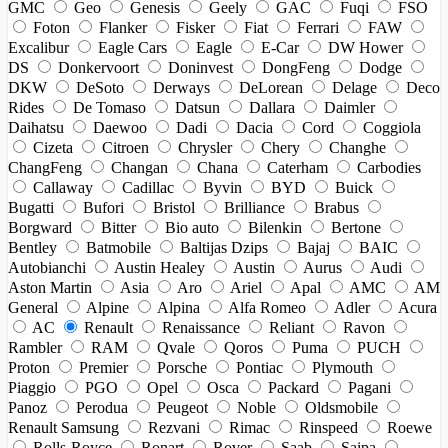
GMC
Geo
Genesis
Geely
GAC
Fuqi
FSO
Foton
Flanker
Fisker
Fiat
Ferrari
FAW
Excalibur
Eagle Cars
Eagle
E-Car
DW Hower
DS
Donkervoort
Doninvest
DongFeng
Dodge
DKW
DeSoto
Derways
DeLorean
Delage
Deco
Rides
De Tomaso
Datsun
Dallara
Daimler
Daihatsu
Daewoo
Dadi
Dacia
Cord
Coggiola
Cizeta
Citroen
Chrysler
Chery
Changhe
ChangFeng
Changan
Chana
Caterham
Carbodies
Callaway
Cadillac
Byvin
BYD
Buick
Bugatti
Bufori
Bristol
Brilliance
Brabus
Borgward
Bitter
Bio auto
Bilenkin
Bertone
Bentley
Batmobile
Baltijas Dzips
Bajaj
BAIC
Autobianchi
Austin Healey
Austin
Aurus
Audi
Aston Martin
Asia
Aro
Ariel
Apal
AMC
AM
General
Alpine
Alpina
Alfa Romeo
Adler
Acura
AC
Renault
Renaissance
Reliant
Ravon
Rambler
RAM
Qvale
Qoros
Puma
PUCH
Proton
Premier
Porsche
Pontiac
Plymouth
Piaggio
PGO
Opel
Osca
Packard
Pagani
Panoz
Perodua
Peugeot
Noble
Oldsmobile
Renault Samsung
Rezvani
Rimac
Rinspeed
Roewe
Rolls-Royce
Ronart
Rover
Saab
Saipa