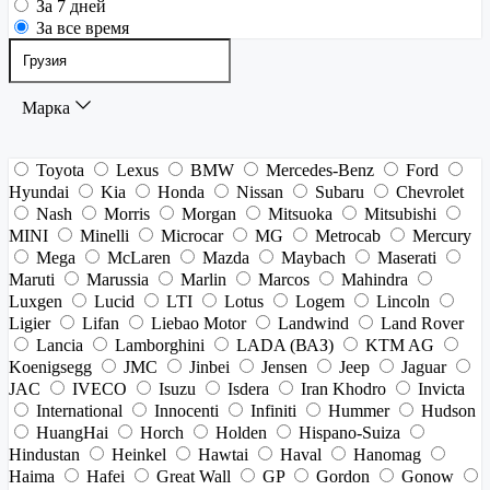
За 7 дней
За все время
Марка
Toyota
Lexus
BMW
Mercedes-Benz
Ford
Hyundai
Kia
Honda
Nissan
Subaru
Chevrolet
Nash
Morris
Morgan
Mitsuoka
Mitsubishi
MINI
Minelli
Microcar
MG
Metrocab
Mercury
Mega
McLaren
Mazda
Maybach
Maserati
Maruti
Marussia
Marlin
Marcos
Mahindra
Luxgen
Lucid
LTI
Lotus
Logem
Lincoln
Ligier
Lifan
Liebao Motor
Landwind
Land Rover
Lancia
Lamborghini
LADA (ВАЗ)
KTM AG
Koenigsegg
JMC
Jinbei
Jensen
Jeep
Jaguar
JAC
IVECO
Isuzu
Isdera
Iran Khodro
Invicta
International
Innocenti
Infiniti
Hummer
Hudson
HuangHai
Horch
Holden
Hispano-Suiza
Hindustan
Heinkel
Hawtai
Haval
Hanomag
Haima
Hafei
Great Wall
GP
Gordon
Gonow