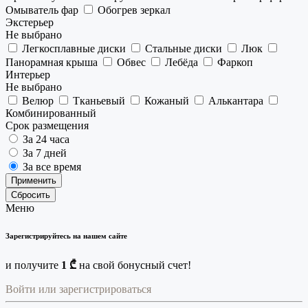
Омыватель фар
Обогрев зеркал
Экстерьер
Не выбрано
Легкосплавные диски
Стальные диски
Люк
Панорамная крыша
Обвес
Лебёда
Фаркоп
Интерьер
Не выбрано
Велюр
Тканьевый
Кожаный
Алькантара
Комбинированный
Срок размещения
За 24 часа
За 7 дней
За все время
Применить
Сбросить
Меню
Зарегистрируйтесь на нашем сайте
и получите
1 ₾
на свой бонусный счет!
Войти или зарегистрироваться