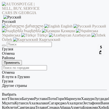
Русский
ქართული
English
Русский
հայերեն
Қазақша
Українська
Türkçe
Azərbaycan
Özbek
Кыргызский
$
Грузия
₾
Отмена
Районы
Применить
Отмена
В пути в Грузию
Грузия
Другие страны
Выбрать
все
Тбилиси
Батуми
Рустави
Поти
Гори
Марнеули
Хашури
Зугдиди
Мцхета
Кутаиси
Ахалкалаки
Сагареджо
Ахалцихе
Зестафони
Ван
Кобулети
Самтредиа
Телави
Сенаки
Абаша
Ахмета
Боржоми
Хоби
Б