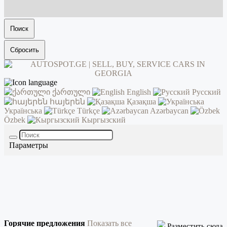
Поиск
Сбросить
ქართული
English
Русский
հայերեն
Қазақша
Українська
Türkçe
Azərbaycan
Özbek
Кыргызский
Параметры
Горячие предложения
Показать все
Разместить сюда