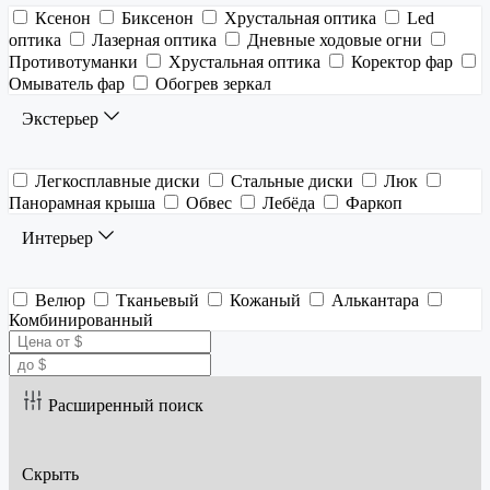
Ксенон
Биксенон
Хрустальная оптика
Led
оптика
Лазерная оптика
Дневные ходовые огни
Противотуманки
Хрустальная оптика
Коректор фар
Омыватель фар
Обогрев зеркал
Экстерьер
Легкосплавные диски
Стальные диски
Люк
Панорамная крыша
Обвес
Лебёда
Фаркоп
Интерьер
Велюр
Тканьевый
Кожаный
Алькантара
Комбинированный
Расширенный поиск
Скрыть