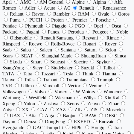
Apal
AMC
AM General
Alpine
Alpina
Alfa
Romeo
Adler
Acura
AC
Renault
Renaissance
Reliant
Ravon
Rambler
RAM
Qvale
Qoros
Puma
PUCH
Proton
Premier
Porsche
Pontiac
Plymouth
Piaggio
PGO
Opel
Osca
Packard
Pagani
Panoz
Perodua
Peugeot
Noble
Oldsmobile
Renault Samsung
Rezvani
Rimac
Rinspeed
Roewe
Rolls-Royce
Ronart
Rover
Saab
Saipa
Saleen
Santana
Saturn
Scion
Sears
SEAT
Shanghai Maple
ShuangHuan
Simca
Skoda
Smart
Soueast
Spectre
Spyker
SsangYong
Steyr
Studebaker
Suzuki
Talbot
TATA
Tatra
Tazzari
Tesla
Think
Tianma
Tianye
Tofas
Trabant
Tramontana
Triumph
TVR
Ultima
Vauxhall
Vector
Venturi
Volkswagen
Volvo
Vortex
W Motors
Wanderer
Wartburg
Westfield
Wiesmann
Willys
Xin Kai
Xpeng
Yulon
Zastava
Zenos
Zenvo
Zibar
Zotye
ZX
GAZ
ZAZ
ZIL
ZIS
Moscvich
UAZ
Aita
Alga
Baojun
BAW
DFSC
Dayun
Denza
DongFeng
EXEED
Enovate
Evergrande
GAC Trumpchi
HiPhi
Hongqi
Iran
Khodro
Jetour
Jetta
Kaiyi
Karry
Leap Motor