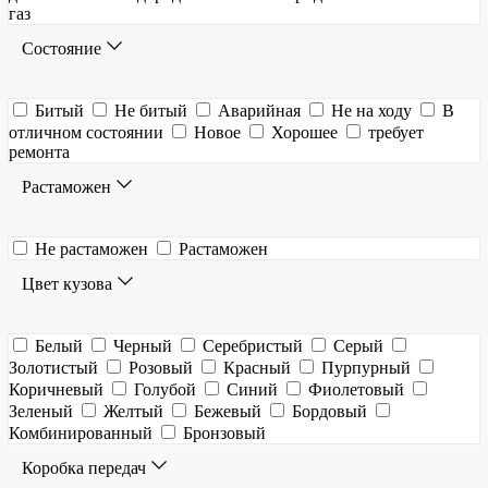
газ
Состояние
Битый
Не битый
Аварийная
Не на ходу
В
отличном состоянии
Новое
Хорошее
требует
ремонта
Растаможен
Не растаможен
Растаможен
Цвет кузова
Белый
Черный
Серебристый
Серый
Золотистый
Розовый
Красный
Пурпурный
Коричневый
Голубой
Синий
Фиолетовый
Зеленый
Желтый
Бежевый
Бордовый
Комбинированный
Бронзовый
Коробка передач