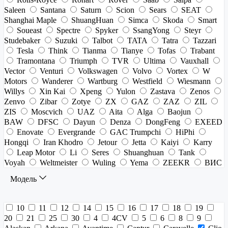
Saleen
Santana
Saturn
Scion
Sears
SEAT
Shanghai Maple
ShuangHuan
Simca
Skoda
Smart
Soueast
Spectre
Spyker
SsangYong
Steyr
Studebaker
Suzuki
Talbot
TATA
Tatra
Tazzari
Tesla
Think
Tianma
Tianye
Tofas
Trabant
Tramontana
Triumph
TVR
Ultima
Vauxhall
Vector
Venturi
Volkswagen
Volvo
Vortex
W
Motors
Wanderer
Wartburg
Westfield
Wiesmann
Willys
Xin Kai
Xpeng
Yulon
Zastava
Zenos
Zenvo
Zibar
Zotye
ZX
GAZ
ZAZ
ZIL
ZIS
Moscvich
UAZ
Aita
Alga
Baojun
BAW
DFSC
Dayun
Denza
DongFeng
EXEED
Enovate
Evergrande
GAC Trumpchi
HiPhi
Hongqi
Iran Khodro
Jetour
Jetta
Kaiyi
Karry
Leap Motor
Li
Seres
Shuanghuan
Tank
Voyah
Weltmeister
Wuling
Yema
ZEEKR
ВИС
Модель
10
11
12
14
15
16
17
18
19
20
21
25
30
4
4CV
5
6
8
9