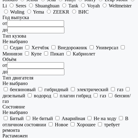
Li
Seres
Shuanghuan
Tank
Voyah
Weltmeister
Wuling
Yema
ZEEKR
ВИС
Год выпуска
от
до
Тип кузова
Не выбрано
Седан
Хетчбэк
Внедорожник
Универсал
Минивэн
Купе
Пикап
Кабриолет
Объём
от
до
Тип двигателя
Не выбрано
бензиновый
гибридный
электрический
газ
дизельный
водород
плагин гибрид
газ
бензин/
газ
Состояние
Не выбрано
Битый
Не битый
Аварийная
Не на ходу
В
отличном состоянии
Новое
Хорошее
требует
ремонта
Растаможен