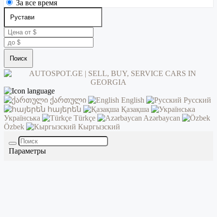
За все время
Поиск
ქართული
English
Русский
հայերեն
Қазақша
Українська
Türkçe
Azərbaycan
Özbek
Кыргызский
Параметры