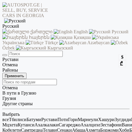
Русский
ქართული
English
Русский
հայերեն
Қазақша
Українська
Türkçe
Azərbaycan
Özbek
Кыргызский
$
Рустави
₾
Отмена
Районы
Применить
Отмена
В пути в Грузию
Грузия
Другие страны
Выбрать
все
Тбилиси
Батуми
Рустави
Поти
Гори
Марнеули
Хашури
Зугдиди
Мцхета
Кутаиси
Ахалкалаки
Сагареджо
Ахалцихе
Зестафони
Ван
Кобулети
Самтредиа
Телави
Сенаки
Абаша
Ахмета
Боржоми
Хоби
Б