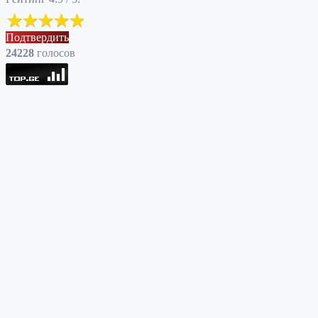
Подтвердить
24228
голоcов