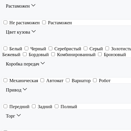
Растаможен
Не растаможен
Растаможен
Цвет кузова
Белый
Черный
Серебристый
Серый
Золотист
Бежевый
Бордовый
Комбинированный
Бронзовый
Коробка передач
Механическая
Автомат
Вариатор
Робот
Привод
Передний
Задний
Полный
Торг