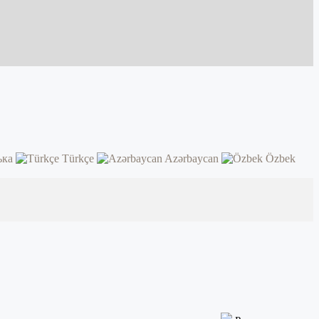
ька
Türkçe
Azərbaycan
Özbek