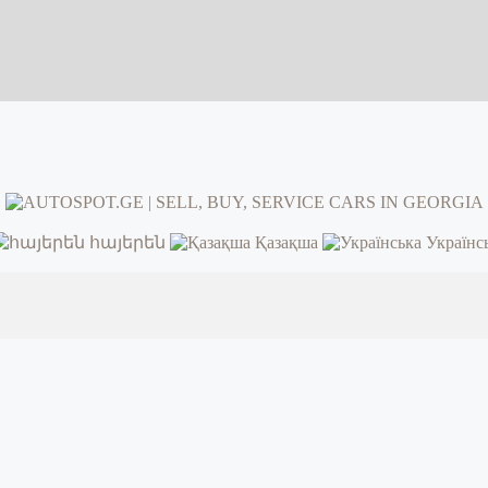
հայերեն
Қазақша
Українс