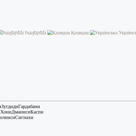
հայերեն
Қазақша
Українс
и
Зугдиди
Гардабани
и
Хони
Дманиси
Каспи
олниси
Сигнахи