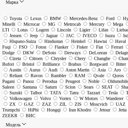
Марка
Toyota
Lexus
BMW
Mercedes-Benz
Ford
Hy
Minelli
Microcar
MG
Metrocab
Mercury
Mega
LTI
Lotus
Logem
Lincoln
Ligier
Lifan
Lieba
Jensen
Jeep
Jaguar
JAC
IVECO
Isuzu
Is
Hispano-Suiza
Hindustan
Heinkel
Hawtai
Haval
Fuqi
FSO
Foton
Flanker
Fisker
Fiat
Ferrari
Dodge
DKW
DeSoto
Derways
DeLorean
Delag
Cizeta
Citroen
Chrysler
Chery
Changhe
Chan
Bufori
Bristol
Brilliance
Brabus
Borgward
Bitter
Austin
Aurus
Audi
Aston Martin
Asia
Aro
Reliant
Ravon
Rambler
RAM
Qvale
Qoros
Pagani
Panoz
Perodua
Peugeot
Noble
Oldsmobil
Saleen
Santana
Saturn
Scion
Sears
SEAT
Sha
Suzuki
Talbot
TATA
Tatra
Tazzari
Tesla
Volkswagen
Volvo
Vortex
W Motors
Wanderer
ZX
GAZ
ZAZ
ZIL
ZIS
Moscvich
UAZ
Trumpchi
HiPhi
Hongqi
Iran Khodro
Jetour
Jetta
ZEEKR
ВИС
Модель