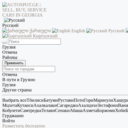
Русский
ქართული
English
Русский
Кыргызский
Грузия
Отмена
Районы
Применить
Отмена
В пути в Грузию
Грузия
Другие страны
Выбрать все
Тбилиси
Батуми
Рустави
Поти
Гори
Марнеули
Хашур
Мцхета
Кутаиси
Ахалкалаки
Сагареджо
Ахалцихе
Зестафони
Ван
Кобулети
Самтредиа
Телави
Сенаки
Абаша
Ахмета
Боржоми
Хоби
Б
Гурджаани
Войти
Разместить бесплатно