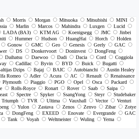
sh
Morris
Morgan
Mitsuoka
Mitsubishi
MINI
ssia
Marlin
Marcos
Mahindra
Luxgen
Lucid
LADA (ВАЗ)
KTM AG
Koenigsegg
JMC
Jinbei
niti
Hummer
Hudson
HuangHai
Horch
Holden
Gonow
GMC
Geo
Genesis
Geely
GAC
wer
DS
Donkervoort
Doninvest
DongFeng
Daihatsu
Daewoo
Dadi
Dacia
Cord
Coggiola
way
Cadillac
Byvin
BYD
Buick
Bugatti
altijas Dzips
Bajaj
BAIC
Autobianchi
Austin Healey
lfa Romeo
Adler
Acura
AC
Renault
Renaissance
Plymouth
Piaggio
PGO
Opel
Osca
Packard
e
Rolls-Royce
Ronart
Rover
Saab
Saipa
east
Spectre
Spyker
SsangYong
Steyr
Studebaker
Triumph
TVR
Ultima
Vauxhall
Vector
Venturi
peng
Yulon
Zastava
Zenos
Zenvo
Zibar
Zotye
za
DongFeng
EXEED
Enovate
Evergrande
GAC
Tank
Voyah
Weltmeister
Wuling
Yema