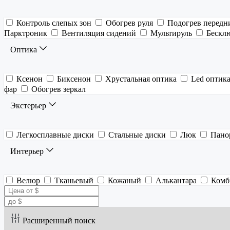
Контроль слепых зон
Обогрев руля
Подогрев передн
Парктроник
Вентиляция сидений
Мультируль
Бескл
Оптика
Ксенон
Биксенон
Хрустальная оптика
Led оптик
фар
Обогрев зеркал
Экстерьер
Легкосплавные диски
Стальные диски
Люк
Пано
Интерьер
Велюр
Тканьевый
Кожаный
Алькантара
Комб
Расширенный поиск