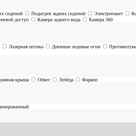
их сидений
Подогрев задних сидений
Электропакет
К
ючевой доступ
Камера заднего вида
Камера 360
а
Лазерная оптика
Дневные ходовые огни
Противотум
рамная крыша
Обвес
Лебёда
Фаркоп
инированный