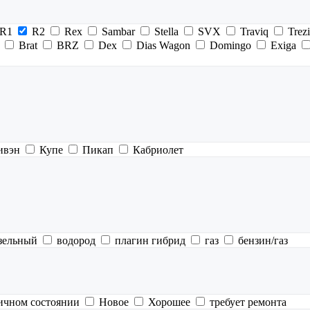
R1
R2
Rex
Sambar
Stella
SVX
Traviq
Trez
Brat
BRZ
Dex
Dias Wagon
Domingo
Exiga
ивэн
Купе
Пикап
Кабриолет
зельный
водород
плагин гибрид
газ
бензин/газ
ичном состоянии
Новое
Хорошее
требует ремонта