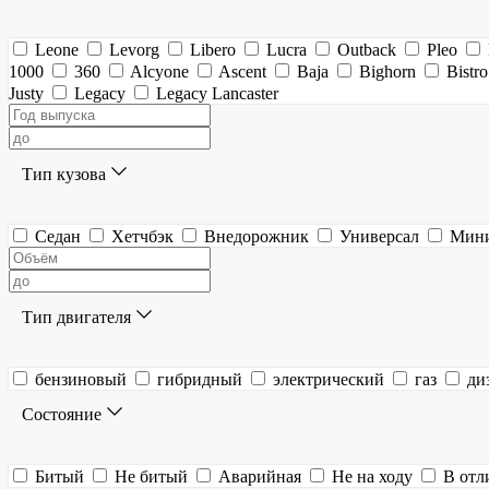
Leone
Levorg
Libero
Lucra
Outback
Pleo
1000
360
Alcyone
Ascent
Baja
Bighorn
Bistro
Justy
Legacy
Legacy Lancaster
Тип кузова
Седан
Хетчбэк
Внедорожник
Универсал
Мин
Тип двигателя
бензиновый
гибридный
электрический
газ
ди
Состояние
Битый
Не битый
Аварийная
Не на ходу
В отл