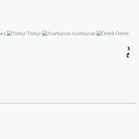
ька
Türkçe
Azərbaycan
Özbek
$
₾