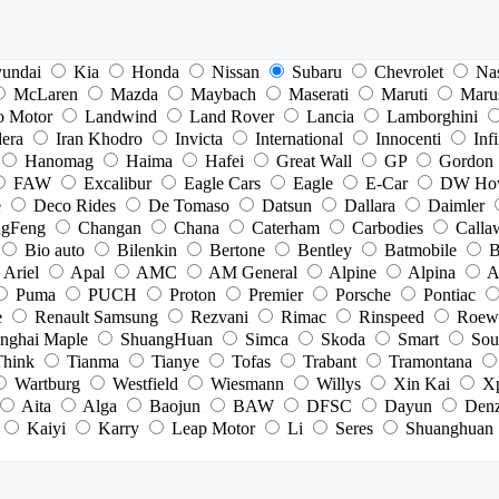
undai
Kia
Honda
Nissan
Subaru
Chevrolet
Na
McLaren
Mazda
Maybach
Maserati
Maruti
Maru
o Motor
Landwind
Land Rover
Lancia
Lamborghini
dera
Iran Khodro
Invicta
International
Innocenti
Infi
Hanomag
Haima
Hafei
Great Wall
GP
Gordon
FAW
Excalibur
Eagle Cars
Eagle
E-Car
DW Ho
e
Deco Rides
De Tomaso
Datsun
Dallara
Daimler
gFeng
Changan
Chana
Caterham
Carbodies
Calla
Bio auto
Bilenkin
Bertone
Bentley
Batmobile
B
Ariel
Apal
AMC
AM General
Alpine
Alpina
A
Puma
PUCH
Proton
Premier
Porsche
Pontiac
e
Renault Samsung
Rezvani
Rimac
Rinspeed
Roew
nghai Maple
ShuangHuan
Simca
Skoda
Smart
Sou
Think
Tianma
Tianye
Tofas
Trabant
Tramontana
Wartburg
Westfield
Wiesmann
Willys
Xin Kai
X
Aita
Alga
Baojun
BAW
DFSC
Dayun
Den
Kaiyi
Karry
Leap Motor
Li
Seres
Shuanghuan