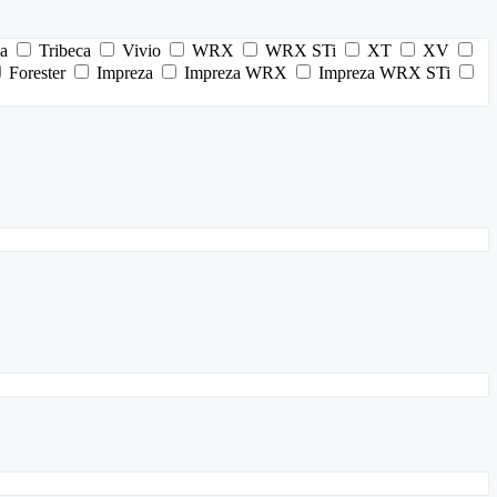
ia
Tribeca
Vivio
WRX
WRX STi
XT
XV
Forester
Impreza
Impreza WRX
Impreza WRX STi