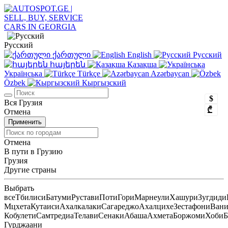
Русский
ქართული
English
Русский
հայերեն
Қазақша
Українська
Türkçe
Azərbaycan
Özbek
Кыргызский
$
Вся Грузия
₾
Отмена
Применить
Отмена
В пути в Грузию
Грузия
Другие страны
Выбрать
все
Тбилиси
Батуми
Рустави
Поти
Гори
Марнеули
Хашури
Зугдиди
Мцхета
Кутаиси
Ахалкалаки
Сагареджо
Ахалцихе
Зестафони
Ван
Кобулети
Самтредиа
Телави
Сенаки
Абаша
Ахмета
Боржоми
Хоби
Б
Гурджаани