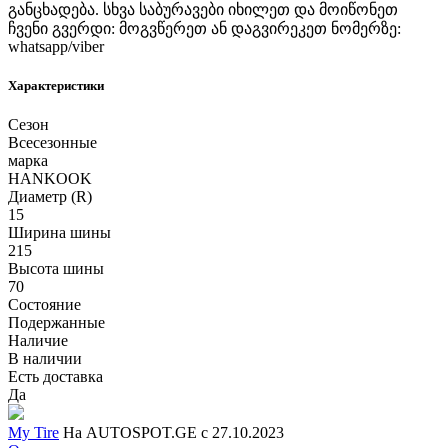
განცხადება. სხვა საბურავები იხილეთ და მოიწონეთ
ჩვენი გვერდი: მოგვწერეთ ან დაგვირეკეთ ნომერზე:
whatsapp/viber
Характеристики
Сезон
Всесезонные
марка
HANKOOK
Диаметр (R)
15
Ширина шины
215
Высота шины
70
Состояние
Подержанные
Наличие
В наличии
Есть доставка
Да
My Tire
На AUTOSPOT.GE с 27.10.2023