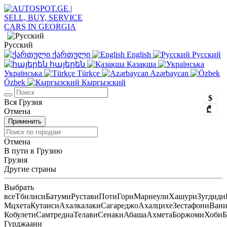
Русский
ქართული
English
Русский
հայերեն
Қазақша
Українська
Türkçe
Azərbaycan
Özbek
Кыргызский
$
Вся Грузия
₾
Отмена
Применить
Отмена
В пути в Грузию
Грузия
Другие страны
Выбрать
все
Тбилиси
Батуми
Рустави
Поти
Гори
Марнеули
Хашури
Зугдиди
Мцхета
Кутаиси
Ахалкалаки
Сагареджо
Ахалцихе
Зестафони
Ван
Кобулети
Самтредиа
Телави
Сенаки
Абаша
Ахмета
Боржоми
Хоби
Б
Гурджаани