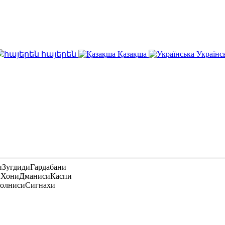
հայերեն
Қазақша
Українс
и
Зугдиди
Гардабани
и
Хони
Дманиси
Каспи
олниси
Сигнахи