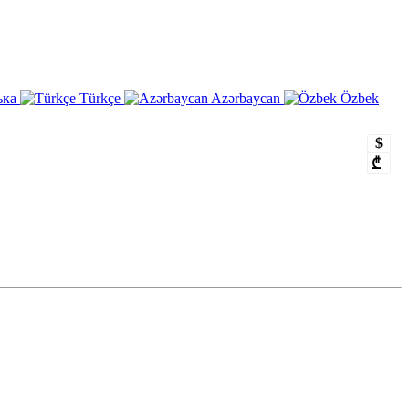
ька
Türkçe
Azərbaycan
Özbek
$
₾