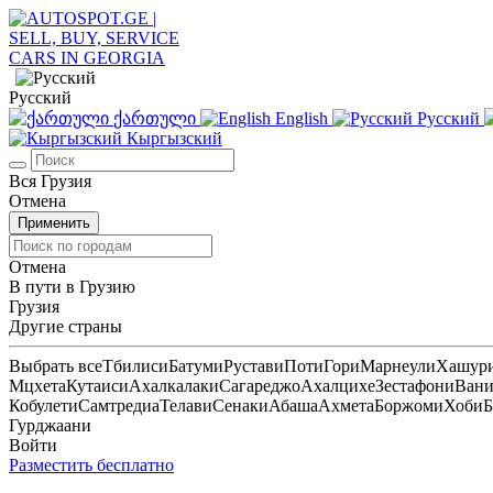
Русский
ქართული
English
Русский
Кыргызский
Вся Грузия
Отмена
Применить
Отмена
В пути в Грузию
Грузия
Другие страны
Выбрать все
Тбилиси
Батуми
Рустави
Поти
Гори
Марнеули
Хашур
Мцхета
Кутаиси
Ахалкалаки
Сагареджо
Ахалцихе
Зестафони
Ван
Кобулети
Самтредиа
Телави
Сенаки
Абаша
Ахмета
Боржоми
Хоби
Б
Гурджаани
Войти
Разместить бесплатно