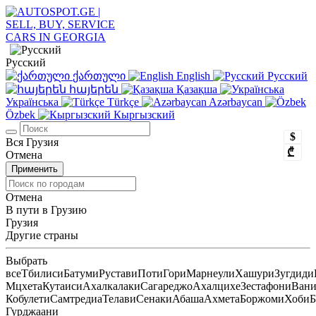
Русский
ქართული
English
Русский
հայերեն
Қазақша
Українська
Türkçe
Azərbaycan
Özbek
Кыргызский
$
Вся Грузия
₾
Отмена
Применить
Отмена
В пути в Грузию
Грузия
Другие страны
Выбрать
все
Тбилиси
Батуми
Рустави
Поти
Гори
Марнеули
Хашури
Зугдиди
Мцхета
Кутаиси
Ахалкалаки
Сагареджо
Ахалцихе
Зестафони
Ван
Кобулети
Самтредиа
Телави
Сенаки
Абаша
Ахмета
Боржоми
Хоби
Б
Гурджаани