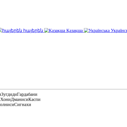
հայերեն
Қазақша
Українс
и
Зугдиди
Гардабани
и
Хони
Дманиси
Каспи
олниси
Сигнахи