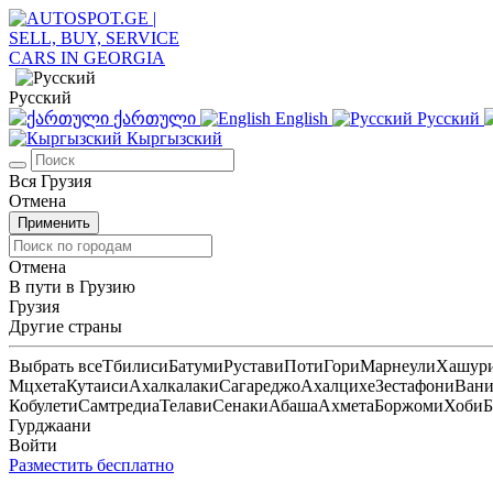
Русский
ქართული
English
Русский
Кыргызский
Вся Грузия
Отмена
Применить
Отмена
В пути в Грузию
Грузия
Другие страны
Выбрать все
Тбилиси
Батуми
Рустави
Поти
Гори
Марнеули
Хашур
Мцхета
Кутаиси
Ахалкалаки
Сагареджо
Ахалцихе
Зестафони
Ван
Кобулети
Самтредиа
Телави
Сенаки
Абаша
Ахмета
Боржоми
Хоби
Б
Гурджаани
Войти
Разместить бесплатно