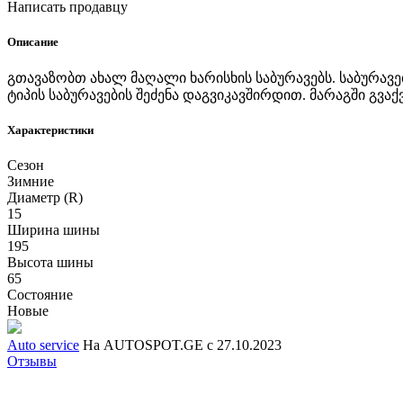
Написать продавцу
Описание
გთავაზობთ ახალ მაღალი ხარისხის საბურავებს. საბურავ
ტიპის საბურავების შეძენა დაგვიკავშირდით. მარაგში გვაქვ
Характеристики
Сезон
Зимние
Диаметр (R)
15
Ширина шины
195
Высота шины
65
Состояние
Новые
Auto service
На AUTOSPOT.GE с 27.10.2023
Отзывы