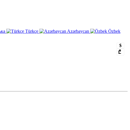
ька
Türkçe
Azərbaycan
Özbek
$
₾