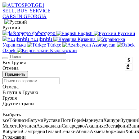
Русский
ქართული
English
Русский
հայերեն
Қазақша
Українська
Türkçe
Azərbaycan
Özbek
Кыргызский
$
Вся Грузия
₾
Отмена
Применить
Отмена
В пути в Грузию
Грузия
Другие страны
Выбрать
все
Тбилиси
Батуми
Рустави
Поти
Гори
Марнеули
Хашури
Зугдиди
Мцхета
Кутаиси
Ахалкалаки
Сагареджо
Ахалцихе
Зестафони
Ван
Кобулети
Самтредиа
Телави
Сенаки
Абаша
Ахмета
Боржоми
Хоби
Б
Гурджаани