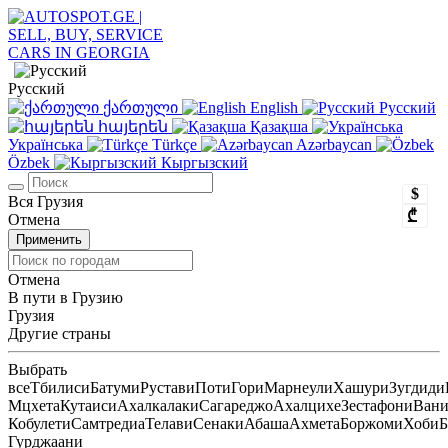
Русский
ქართული
English
Русский
հայերեն
Қазақша
Українська
Türkçe
Azərbaycan
Özbek
Кыргызский
$
Вся Грузия
₾
Отмена
Применить
Отмена
В пути в Грузию
Грузия
Другие страны
Выбрать
все
Тбилиси
Батуми
Рустави
Поти
Гори
Марнеули
Хашури
Зугдиди
Мцхета
Кутаиси
Ахалкалаки
Сагареджо
Ахалцихе
Зестафони
Ван
Кобулети
Самтредиа
Телави
Сенаки
Абаша
Ахмета
Боржоми
Хоби
Б
Гурджаани