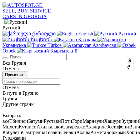
Русский
ქართული
English
Русский
հայերեն
Қазақша
Українська
Türkçe
Azərbaycan
Özbek
Кыргызский
$
Вся Грузия
₾
Отмена
Применить
Отмена
В пути в Грузию
Грузия
Другие страны
Выбрать
все
Тбилиси
Батуми
Рустави
Поти
Гори
Марнеули
Хашури
Зугдиди
Мцхета
Кутаиси
Ахалкалаки
Сагареджо
Ахалцихе
Зестафони
Ван
Кобулети
Самтредиа
Телави
Сенаки
Абаша
Ахмета
Боржоми
Хоби
Б
Гурджаани