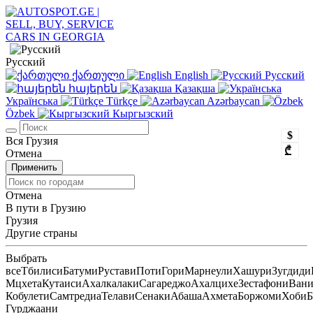
Русский
ქართული
English
Русский
հայերեն
Қазақша
Українська
Türkçe
Azərbaycan
Özbek
Кыргызский
$
Вся Грузия
₾
Отмена
Применить
Отмена
В пути в Грузию
Грузия
Другие страны
Выбрать
все
Тбилиси
Батуми
Рустави
Поти
Гори
Марнеули
Хашури
Зугдиди
Мцхета
Кутаиси
Ахалкалаки
Сагареджо
Ахалцихе
Зестафони
Ван
Кобулети
Самтредиа
Телави
Сенаки
Абаша
Ахмета
Боржоми
Хоби
Б
Гурджаани