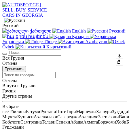
Русский
ქართული
English
Русский
հայերեն
Қазақша
Українська
Türkçe
Azərbaycan
Özbek
Кыргызский
$
Вся Грузия
₾
Отмена
Применить
Отмена
В пути в Грузию
Грузия
Другие страны
Выбрать
все
Тбилиси
Батуми
Рустави
Поти
Гори
Марнеули
Хашури
Зугдиди
Мцхета
Кутаиси
Ахалкалаки
Сагареджо
Ахалцихе
Зестафони
Ван
Кобулети
Самтредиа
Телави
Сенаки
Абаша
Ахмета
Боржоми
Хоби
Б
Гурджаани