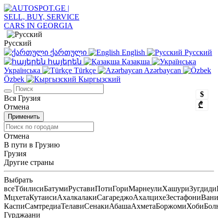
Русский
ქართული
English
Русский
հայերեն
Қазақша
Українська
Türkçe
Azərbaycan
Özbek
Кыргызский
$
Вся Грузия
₾
Отмена
Применить
Отмена
В пути в Грузию
Грузия
Другие страны
Выбрать
все
Тбилиси
Батуми
Рустави
Поти
Гори
Марнеули
Хашури
Зугдиди
Мцхета
Кутаиси
Ахалкалаки
Сагареджо
Ахалцихе
Зестафони
Ван
Каспи
Самтредиа
Телави
Сенаки
Абаша
Ахмета
Боржоми
Хоби
Бол
Гурджаани