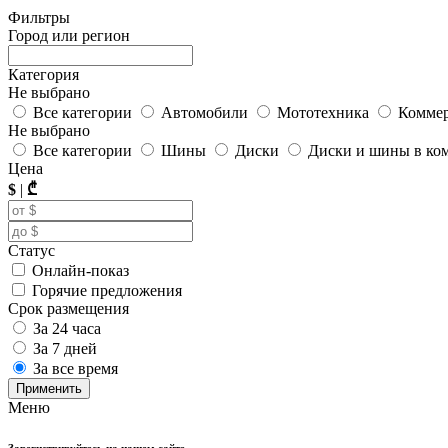
Фильтры
Город или регион
Категория
Не выбрано
Все категории
Автомобили
Мототехника
Коммер
Не выбрано
Все категории
Шины
Диски
Диски и шины в ко
Цена
$
|
₾
Статус
Онлайн-показ
Горячие предложения
Срок размещения
За 24 часа
За 7 дней
За все время
Применить
Меню
Зарегистрируйтесь на нашем сайте