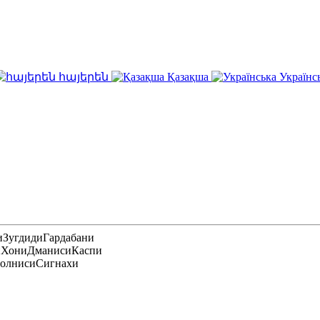
հայերեն
Қазақша
Українс
и
Зугдиди
Гардабани
и
Хони
Дманиси
Каспи
олниси
Сигнахи