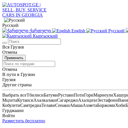
Русский
ქართული
English
Русский
Кыргызский
Вся Грузия
Отмена
Применить
Отмена
В пути в Грузию
Грузия
Другие страны
Выбрать все
Тбилиси
Батуми
Рустави
Поти
Гори
Марнеули
Хашур
Мцхета
Кутаиси
Ахалкалаки
Сагареджо
Ахалцихе
Зестафони
Ван
Кобулети
Самтредиа
Телави
Сенаки
Абаша
Ахмета
Боржоми
Хоби
Б
Гурджаани
Войти
Разместить бесплатно