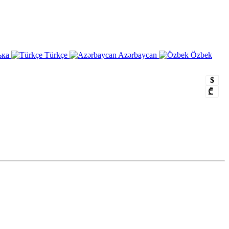
ька
Türkçe
Azərbaycan
Özbek
$
₾