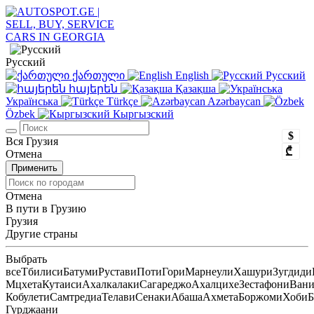
Русский
ქართული
English
Русский
հայերեն
Қазақша
Українська
Türkçe
Azərbaycan
Özbek
Кыргызский
$
Вся Грузия
₾
Отмена
Применить
Отмена
В пути в Грузию
Грузия
Другие страны
Выбрать
все
Тбилиси
Батуми
Рустави
Поти
Гори
Марнеули
Хашури
Зугдиди
Мцхета
Кутаиси
Ахалкалаки
Сагареджо
Ахалцихе
Зестафони
Ван
Кобулети
Самтредиа
Телави
Сенаки
Абаша
Ахмета
Боржоми
Хоби
Б
Гурджаани